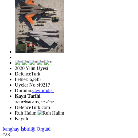
2020 Yılın Üyesi
DefenceTurk
İletiler: 6,845
Üyeler No :49217
Durumu:
Çevrimdışı
Kayıt Tarihi
02 Haziran 2019, 19:26:12
DefenceTurk.com
Ruh Halim
Kayıtlı
Þanghay İşbirliği Örgütü
#23