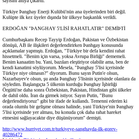
sayısını altıya çıkarttı.
Türkiye Þanghay Enerji Kulübü'nün ana üyelerinden biri değil.
Kulüpte ilk kez üyeler dışında bir ülkeye başkanlık verildi.
ERDOĞAN "ÞANGHAY 5'LİSİ RAHATLATIR" DEMİÞTİ
Cumhurbaşkanı Recep Tayyip Erdoğan, Pakistan ve Özbekistan
dönüşü, AB ile ilişkileri değerlendirirken Þanhgay konusunda
açıklamalar yapmıştı. Erdoğan, "Türkiye bir defa kendini rahat
hissetmeli. "Benim için varsa, yoksa Avrupa Birliği" dememeli.
Benim kanaatim bu. Yani, bazıları eleştiriyor olabilir ama, ben de
kendi kanatimi söylüyorum. Mesela, "Þanghay 5'lisi içerisinde
Türkiye niye olmasın?" diyorum. Bunu sayın Putin'e olsun,
Nazarbayev'e olsun, şu anda Þanghay 5'lisinin içerisinde olanlara da
söyledim. Başlangıçta 5 ülkenin kurduğu Þanghay İşbirliği
Örgütü'ne daha sonra Özbekistan, Pakistan, Hindistan gibi ülkeler
de dahil oldu. İran da girmek istiyor. Sayın Putin, "Bunu
değerlendiriyoruz" gibi bir ifade de kullandı. Temenni ederim ki
orada olumlu bir gelişme olması halinde, yani Türkiye'nin Þanghay
5'lisi içerisinde yer alması, bu konuda çok daha rahat hareket
etmesini sağlayacaktır diye düşünüyorum" demişti.
http://www.hurriyet.com.tr/turkiyeye-sanghayda-ilk-gorev-
40286472