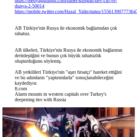
https://medyagunlugu.com/haber/kirilgan-dev-cin-ve-
dunya-2-50014
https://mobile.twitter.com/Hazal_Yalin/status/1556139077736
AB Türkiye'nin Rusya ile ekonomik bağlarından çok
rahatsız.
AB ülkeleri, Türkiye'nin Rusya ile ekonomik bağlarının
derinleştiğini ve bunun çok büyük rahatsızlık
oluşturduğunu söylemiş.
AB yetkilileri Türkiye'nin "aşırı fırsatçı" hareket ettiğini
ve bu adımların "yaptırımlarla" sonuçlanabileceğini
kaydediyor.
ft.com
Alarm mounts in western capitals over Turkey's
deepening ties with Russia