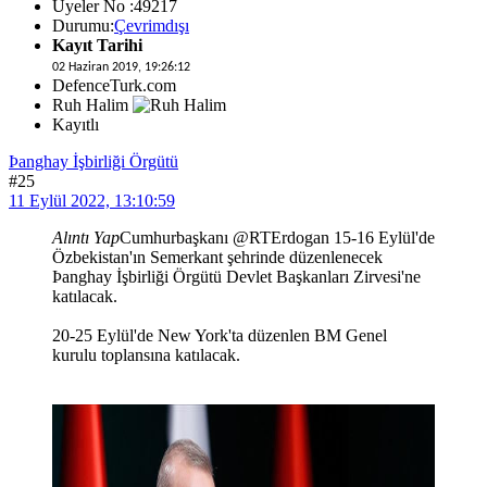
Üyeler No :49217
Durumu:
Çevrimdışı
Kayıt Tarihi
02 Haziran 2019, 19:26:12
DefenceTurk.com
Ruh Halim
Kayıtlı
Þanghay İşbirliği Örgütü
#25
11 Eylül 2022, 13:10:59
Alıntı Yap
Cumhurbaşkanı @RTErdogan 15-16 Eylül'de
Özbekistan'ın Semerkant şehrinde düzenlenecek
Þanghay İşbirliği Örgütü Devlet Başkanları Zirvesi'ne
katılacak.
20-25 Eylül'de New York'ta düzenlen BM Genel
kurulu toplansına katılacak.