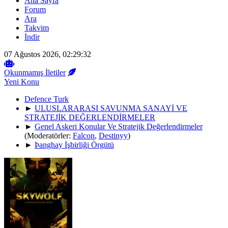
Ana Sayfa
Forum
Ara
Takvim
İndir
07 Ağustos 2026, 02:29:32
Okunmamış İletiler
Yeni Konu
Defence Turk
►
ULUSLARARASI SAVUNMA SANAYİ VE
STRATEJİK DEĞERLENDİRMELER
►
Genel Askeri Konular Ve Stratejik Değerlendirmeler
(Moderatörler:
Falcon
,
Destinyy
)
►
Þanghay İşbirliği Örgütü