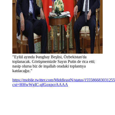
"Eylül ayında Þanghay Beşlisi, Özbekistan'da
toplanacak. Görüşmemizde Sayın Putin de rica etti;
nasip olursa biz de inşallah oradaki toplantıya
katılacağız."
https://mobile.twitter.com/MiddleastN/status/15558668303125
cxt=HHwWgIC-qfGoxpcrAAAA