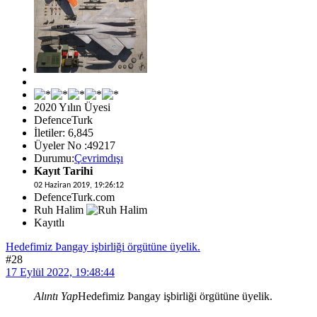
2020 Yılın Üyesi
DefenceTurk
İletiler: 6,845
Üyeler No :49217
Durumu:
Çevrimdışı
Kayıt Tarihi
02 Haziran 2019, 19:26:12
DefenceTurk.com
Ruh Halim
Kayıtlı
Hedefimiz Þangay işbirliği örgütüne üyelik.
#28
17 Eylül 2022, 19:48:44
Alıntı Yap
Hedefimiz Þangay işbirliği örgütüne üyelik.