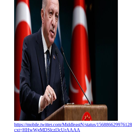
https://mobile.twitter.com/MiddleastN/status/15688662997612
cxt=HHwWgMDSlczl3cUrAAAA