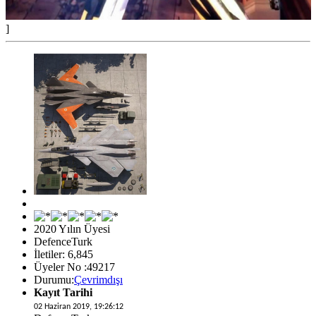
]
2020 Yılın Üyesi
DefenceTurk
İletiler: 6,845
Üyeler No :49217
Durumu:
Çevrimdışı
Kayıt Tarihi
02 Haziran 2019, 19:26:12