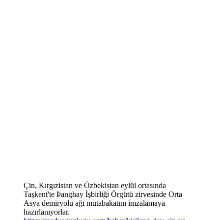
Çin, Kırgızistan ve Özbekistan eylül ortasında
Taşkent'te Þanghay İşbirliği Örgütü zirvesinde Orta
Asya demiryolu ağı mutabakatını imzalamaya
hazırlanıyorlar.