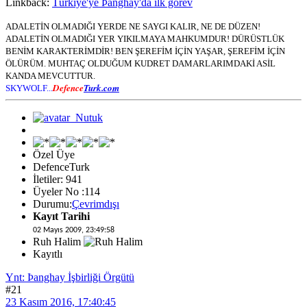
Linkback:
Türkiye'ye Þanghay'da ilk görev
ADALETİN OLMADIĞI YERDE NE SAYGI KALIR, NE DE DÜZEN!
ADALETİN OLMADIĞI YER YIKILMAYA MAHKUMDUR! DÜRÜSTLÜK
BENİM KARAKTERİMDİR! BEN ŞEREFİM İÇİN YAŞAR, ŞEREFİM İÇİN
ÖLÜRÜM. MUHTAÇ OLDUĞUM KUDRET DAMARLARIMDAKİ ASİL
KANDA MEVCUTTUR.
Defence
Turk.com
SKYWOLF...
Özel Üye
DefenceTurk
İletiler: 941
Üyeler No :114
Durumu:
Çevrimdışı
Kayıt Tarihi
02 Mayıs 2009, 23:49:58
Ruh Halim
Kayıtlı
Ynt: Þanghay İşbirliği Örgütü
#21
23 Kasım 2016, 17:40:45