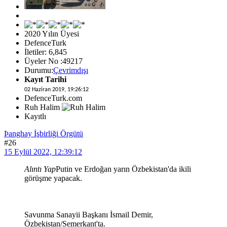
2020 Yılın Üyesi
DefenceTurk
İletiler: 6,845
Üyeler No :49217
Durumu:
Çevrimdışı
Kayıt Tarihi
02 Haziran 2019, 19:26:12
DefenceTurk.com
Ruh Halim
Kayıtlı
Þanghay İşbirliği Örgütü
#26
15 Eylül 2022, 12:39:12
Alıntı Yap
Putin ve Erdoğan yarın Özbekistan'da ikili
görüşme yapacak.
Savunma Sanayii Başkanı İsmail Demir,
Özbekistan/Semerkant'ta.