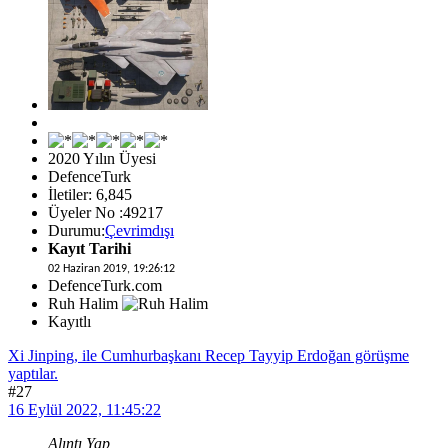
2020 Yılın Üyesi
DefenceTurk
İletiler: 6,845
Üyeler No :49217
Durumu:
Çevrimdışı
Kayıt Tarihi
02 Haziran 2019, 19:26:12
DefenceTurk.com
Ruh Halim
Kayıtlı
Xi Jinping, ile Cumhurbaşkanı Recep Tayyip Erdoğan görüşme
yaptılar.
#27
16 Eylül 2022, 11:45:22
Alıntı Yap