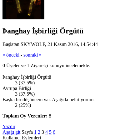
Þanghay İşbirliği Örgütü
Başlatan SKYWOLF, 21 Kasım 2016, 14:54:44
« önceki
-
sonraki »
0 Üyeler ve 1 Ziyaretçi konuyu incelemekte.
Þanghay İşbirliği Örgütü
3 (37.5%)
Avrupa Birliği
3 (37.5%)
Başka bir düşüncem var. Aşağıda belirtiyorum.
2 (25%)
Toplam Oy Verenler:
8
Yazdır
Aşağı git
Sayfa
1
2
3
4
5
6
Kullanıcı Eylemleri