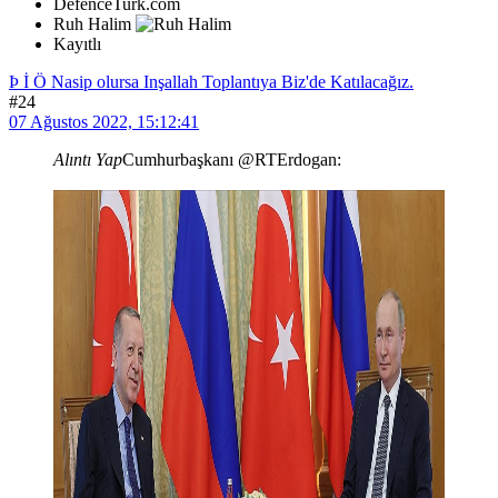
DefenceTurk.com
Ruh Halim
Kayıtlı
Þ İ Ö Nasip olursa Inşallah Toplantıya Biz'de Katılacağız.
#24
07 Ağustos 2022, 15:12:41
Alıntı Yap
Cumhurbaşkanı @RTErdogan: