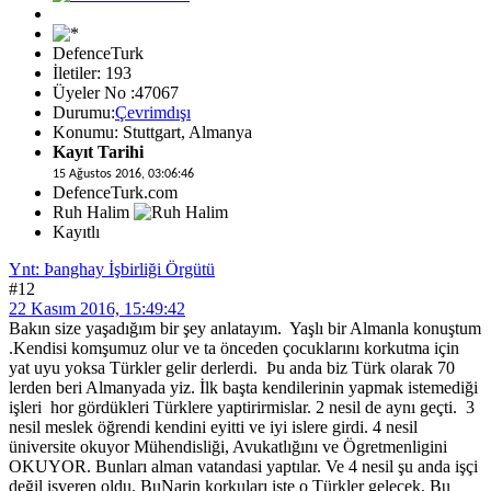
DefenceTurk
İletiler: 193
Üyeler No :47067
Durumu:
Çevrimdışı
Konumu: Stuttgart, Almanya
Kayıt Tarihi
15 Ağustos 2016, 03:06:46
DefenceTurk.com
Ruh Halim
Kayıtlı
Ynt: Þanghay İşbirliği Örgütü
#12
22 Kasım 2016, 15:49:42
Bakın size yaşadığım bir şey anlatayım. Yaşlı bir Almanla konuştum
.Kendisi komşumuz olur ve ta önceden çocuklarını korkutma için
yat uyu yoksa Türkler gelir derlerdi. Þu anda biz Türk olarak 70
lerden beri Almanyada yiz. İlk başta kendilerinin yapmak istemediği
işleri hor gördükleri Türklere yaptirirmislar. 2 nesil de aynı geçti. 3
nesil meslek öğrendi kendini eyitti ve iyi islere girdi. 4 nesil
üniversite okuyor Mühendisliği, Avukatlığını ve Ögretmenligini
OKUYOR. Bunları alman vatandasi yaptılar. Ve 4 nesil şu anda işçi
değil işveren oldu. BuNarin korkuları işte o Türkler gelecek. Bu