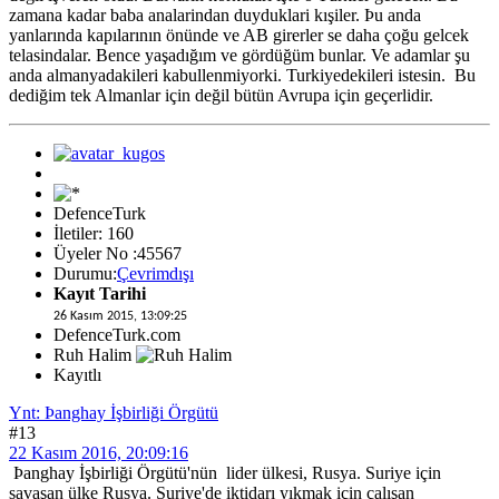
zamana kadar baba analarindan duyduklari kışiler. Þu anda
yanlarında kapılarının önünde ve AB girerler se daha çoğu gelcek
telasindalar. Bence yaşadığım ve gördüğüm bunlar. Ve adamlar şu
anda almanyadakileri kabullenmiyorki. Turkiyedekileri istesin. Bu
dediğim tek Almanlar için değil bütün Avrupa için geçerlidir.
DefenceTurk
İletiler: 160
Üyeler No :45567
Durumu:
Çevrimdışı
Kayıt Tarihi
26 Kasım 2015, 13:09:25
DefenceTurk.com
Ruh Halim
Kayıtlı
Ynt: Þanghay İşbirliği Örgütü
#13
22 Kasım 2016, 20:09:16
Þanghay İşbirliği Örgütü'nün lider ülkesi, Rusya. Suriye için
savaşan ülke Rusya. Suriye'de iktidarı yıkmak için çalışan