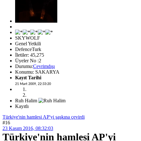
SKYWOLF
Genel Yetkili
DefenceTurk
İletiler: 45,275
Üyeler No :2
Durumu:
Çevrimdışı
Konumu: SAKARYA
Kayıt Tarihi
21 Mart 2009, 22:33:20
Ruh Halim
Kayıtlı
Türkiye'nin hamlesi AP'yi şaşkına çevirdi
#16
23 Kasım 2016, 08:32:03
Türkiye'nin hamlesi AP'yi