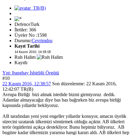
DefenceTurk
İletiler: 366
Üyeler No :1598
Durumu:
Çevrimdışı
Kayıt Tarihi
14 Kasım 2010, 14:18:18
Ruh Halim
Kayıtlı
Ynt: Þanghay İşbirliği Örgütü
#10
22 Kasım 2016, 12:38:57
Son düzenlenme
: 22 Kasım 2016,
12:42:07 TR(B)
Avrupa Birliği bizi almak istedide bizmi girmiyoruz dedik.
Adamlar almayacağız diye bas bas bağrırken biz avrupa birliği
kapısında yıllardır bekliyoruz.
AB tarafından yeni yeni engeller yıllardır konuyor, amacın üyelik
sürecini uzatarak ülkemizi sömürmek olduğu açıktır. AB ülkeleri
terör örgütlerini açıkça destekliyor. Bunu hepimiz biliyoruz. AB
bugüne kadar ülkemizin yararına hangi kararı aldı. AB ülkeleri hep