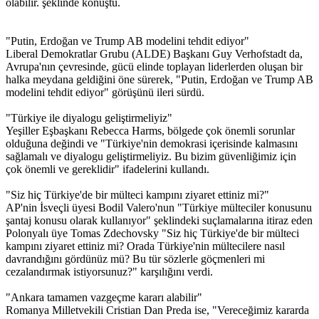
olabilir. şeklinde konuştu.
"Putin, Erdoğan ve Trump AB modelini tehdit ediyor"
Liberal Demokratlar Grubu (ALDE) Başkanı Guy Verhofstadt da,
Avrupa'nın çevresinde, gücü elinde toplayan liderlerden oluşan bir
halka meydana geldiğini öne sürerek, "Putin, Erdoğan ve Trump AB
modelini tehdit ediyor" görüşünü ileri sürdü.
"Türkiye ile diyalogu geliştirmeliyiz"
Yeşiller Eşbaşkanı Rebecca Harms, bölgede çok önemli sorunlar
olduğuna değindi ve "Türkiye'nin demokrasi içerisinde kalmasını
sağlamalı ve diyalogu geliştirmeliyiz. Bu bizim güvenliğimiz için
çok önemli ve gereklidir" ifadelerini kullandı.
"Siz hiç Türkiye'de bir mülteci kampını ziyaret ettiniz mi?"
AP'nin İsveçli üyesi Bodil Valero'nun "Türkiye mülteciler konusunu
şantaj konusu olarak kullanıyor" şeklindeki suçlamalarına itiraz eden
Polonyalı üye Tomas Zdechovsky "Siz hiç Türkiye'de bir mülteci
kampını ziyaret ettiniz mi? Orada Türkiye'nin mültecilere nasıl
davrandığını gördünüz mü? Bu tür sözlerle göçmenleri mi
cezalandırmak istiyorsunuz?" karşılığını verdi.
"Ankara tamamen vazgeçme kararı alabilir"
Romanya Milletvekili Cristian Dan Preda ise, "Vereceğimiz kararda