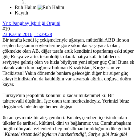
Ruh Halim
Kayıtlı
Ynt: Þanghay İşbirliği Örgütü
#19
23 Kasım 2016, 15:39:28
Bir tarafta kendi iç çekişmeleriyle uğraşan, müttefiki ABD ile son
seçilen başkanın söylemlerine göre sıkıntılar yaşayacak olan,
çökmekte olan AB, diğer tarafa artık kendisini toparlamış eski süper
güç Rusya ve artık teknololijik olarak batıya kafa tutabilecek
seviyeye gelmiş olan ve hızla büyüyen yeni süper güç Çin! Buna ek
olarak zaten kan bağımız bulunan Kazakistan, Kırgızistan ve
Tacikistan! Yakın dönemde bunlara geleceğin diğer bir süper güç
adayı Hindistan'ın da katıldığını var sayarsak ağırlık doğuya doğru
kayar.
Türkiye'nin jeopolitik konumu o kadar mükemmel ki! Bir
tahterevalli düşünün. İşte onun tam merkezindeyiz. Yerimizi biraz
değiştirsek bile denge hemen değişir.
Þu an çevremiz bir ateş çemberi. Bu ateş çemberi içerisinde olan
ülkeler ile tarihsel, kültürel, dini vs bağlarımız var. Cumhurbaşkanı
bugün dünyada ezilenlerin hep müslümanlar olduğunu dile getirdi.
"
Küresel sistemdeki fayların hareketlendiği, Suriye gibi Irak gibi