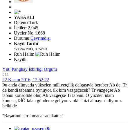
YASAKLI
DefenceTurk
İletiler: 2,045
Üyeler No :1668
Durumu:
Çevrimdışı
Kayıt Tarihi
12 Ocak 2011, 00:52:03
Ruh Halim
Kayıtlı
Ynt: Þanghay İşbirliği Örgütü
#11
22 Kasım 2016, 12:52:22
Þu anda dünyada yükselen milliyetçilik dalgasıyla beraber Ab de, Tr
de kendi tabanına oynuyor. ilk kim vazgeçecek? Tr vazgeçse Ab
tabanı konsolide olur, Ab vazgeçse Tr tabanı. O yüzden idam
konusu, ÞİÖ falan gündeme geliyor sanki. ''bizi almayın'' diyoruz
belki de.
''Başarının sırrı amaca sadakattir.''