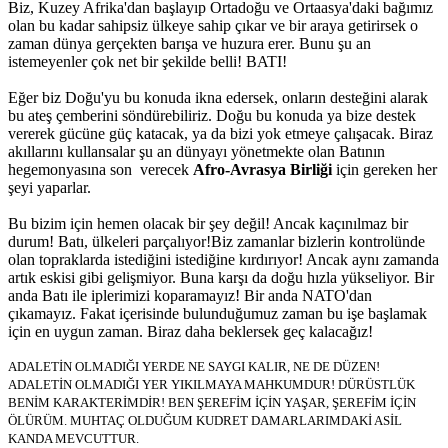
Biz, Kuzey Afrika'dan başlayıp Ortadoğu ve Ortaasya'daki bağımız
olan bu kadar sahipsiz ülkeye sahip çıkar ve bir araya getirirsek o
zaman dünya gerçekten barışa ve huzura erer. Bunu şu an
istemeyenler çok net bir şekilde belli! BATI!
Eğer biz Doğu'yu bu konuda ikna edersek, onların desteğini alarak
bu ateş çemberini söndürebiliriz. Doğu bu konuda ya bize destek
vererek gücüne güç katacak, ya da bizi yok etmeye çalışacak. Biraz
akıllarını kullansalar şu an dünyayı yönetmekte olan Batının
hegemonyasına son verecek
Afro-Avrasya Birliği
için gereken her
şeyi yaparlar.
Bu bizim için hemen olacak bir şey değil! Ancak kaçınılmaz bir
durum! Batı, ülkeleri parçalıyor!Biz zamanlar bizlerin kontrolünde
olan topraklarda istediğini istediğine kırdırıyor! Ancak aynı zamanda
artık eskisi gibi gelişmiyor. Buna karşı da doğu hızla yükseliyor. Bir
anda Batı ile iplerimizi koparamayız! Bir anda NATO'dan
çıkamayız. Fakat içerisinde bulunduğumuz zaman bu işe başlamak
için en uygun zaman. Biraz daha beklersek geç kalacağız!
ADALETİN OLMADIĞI YERDE NE SAYGI KALIR, NE DE DÜZEN!
ADALETİN OLMADIĞI YER YIKILMAYA MAHKUMDUR! DÜRÜSTLÜK
BENİM KARAKTERİMDİR! BEN ŞEREFİM İÇİN YAŞAR, ŞEREFİM İÇİN
ÖLÜRÜM. MUHTAÇ OLDUĞUM KUDRET DAMARLARIMDAKİ ASİL
KANDA MEVCUTTUR.