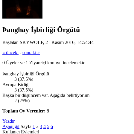
Þanghay İşbirliği Örgütü
Başlatan SKYWOLF, 21 Kasım 2016, 14:54:44
« önceki
-
sonraki »
0 Üyeler ve 1 Ziyaretçi konuyu incelemekte.
Þanghay İşbirliği Örgütü
3 (37.5%)
Avrupa Birliği
3 (37.5%)
Başka bir düşüncem var. Aşağıda belirtiyorum.
2 (25%)
Toplam Oy Verenler:
8
Yazdır
Aşağı git
Sayfa
1
2
3
4
5
6
Kullanıcı Eylemleri