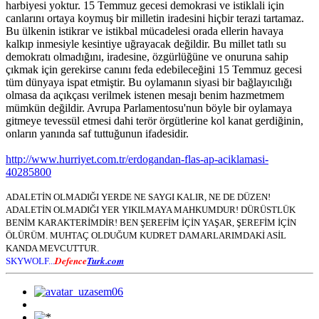
harbiyesi yoktur. 15 Temmuz gecesi demokrasi ve istiklali için
canlarını ortaya koymuş bir milletin iradesini hiçbir terazi tartamaz.
Bu ülkenin istikrar ve istikbal mücadelesi orada ellerin havaya
kalkıp inmesiyle kesintiye uğrayacak değildir. Bu millet tatlı su
demokratı olmadığını, iradesine, özgürlüğüne ve onuruna sahip
çıkmak için gerekirse canını feda edebileceğini 15 Temmuz gecesi
tüm dünyaya ispat etmiştir. Bu oylamanın siyasi bir bağlayıcılığı
olmasa da açıkçası verilmek istenen mesajı benim hazmetmem
mümkün değildir. Avrupa Parlamentosu'nun böyle bir oylamaya
gitmeye tevessül etmesi dahi terör örgütlerine kol kanat gerdiğinin,
onların yanında saf tuttuğunun ifadesidir.
http://www.hurriyet.com.tr/erdogandan-flas-ap-aciklamasi-
40285800
ADALETİN OLMADIĞI YERDE NE SAYGI KALIR, NE DE DÜZEN!
ADALETİN OLMADIĞI YER YIKILMAYA MAHKUMDUR! DÜRÜSTLÜK
BENİM KARAKTERİMDİR! BEN ŞEREFİM İÇİN YAŞAR, ŞEREFİM İÇİN
ÖLÜRÜM. MUHTAÇ OLDUĞUM KUDRET DAMARLARIMDAKİ ASİL
KANDA MEVCUTTUR.
Defence
Turk.com
SKYWOLF...