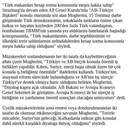
"Türk makamları hesap sorma konusunda meşru hakka sahip"
Strazburg'da devam eden AP Genel Kurulu'nda "AB-Türkiye
İlişkileri" konulu oturumda söz alan Mogherini, 15 Temmuz darbe
girişiminde Türk demokrasisinin, sokaklarda tankların önüne çıkan
halkın ve hayatını kaybeden 200'den fazla Türk vatandaşının,
bombalanan TBMM'nin yanında yer aldıklarını hatırlatarak başladığı
konuşmasında, "Türk makamlarının, darbe teşebbüsünün ve
ülkedeki terör saldırılarının ardındakilerden hesap sorma konusunda
meşru hakka sahip olduğunu" söyledi.
Müzakereleri sonlandırmanın her iki tarafa da kaybettireceğinin
altını çizen Mogherini, "Türkiye ve AB birçok konuda önemli iş
birlikleri yapabilir. Kıbrıs, Suriye, enerji başta olmak üzere bir çok
konuda iş birliğimiz önemlidir" ifadelerini kullandı. Türkiye'nin,
anayasal reform sürecinde bulunduğunu ve AB'nin bu süreçte
Türkiye'ye destek olmaya hazır olduğunu belirten Mogherini,
"Diyalog kapısı açık olmalıdır. AB Bakanı ve Avrupa Konseyi
Genel Sekreteri ile görüştüm. Avrupa Konseyi ile bu süreçte iş
birliğinin ve yardımının önemli sonuçları olacağını umuyorum" dedi.
Üyelik müzakerelerinin sona ermesi veya dondurulmasından iki
tarafın da olumsuz etkileneceğini savunan Mogherini, "Terörle
mücadele, Suriye'nin geleceği, Kafkaslarda istikrar gibi konular
dahil sürekli karşılıklı diyaloga ihtiyaç olduğunu" söyledi.