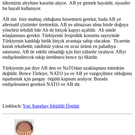
ülkemizin aleyhine kararlar alıyor. AB ye girmek hayaldir, siyasiler
bu hayali kullanıyor.
AB nin bize muhtaç olduğunu hissetmesi gerekir, buda AB ye
alternatif çözümler üretmektir, AB ye almazsan alma bizde doğuya
yöneliriz tehdidi bile Ab de birçok kapıyı açabilir. Ab ninde
telaşlanması gerekir. Türkiyenin Jeopolitik konumu sayeyinde
Türkiyenin katıldığı birlik birçok avantaja sahip olacaktır. Ticaretin
kuralı rekabettir, rakibiniz yoksa en ucuz ürünü en pahallıya
satarsınız. AB de rakibi olmadığı için bizi yıllardır oyalıyor. AByi
endişelendirecek rakip üretilmesi bence iyi fikirdir.
Türkiyenin pat diye AB den ve NaTOdan uzaklaşması mümkün
değildir. Bence Türkiye, NATO ya ve AB ye vazgeçilmez olduğunu
ispatlamak için şangay örgütü kapısını aralıyor. Burada
endişelenmesi gereken NATO ve AB dir.
Linkback:
Ynt: Þanghay İşbirliği Örgütü