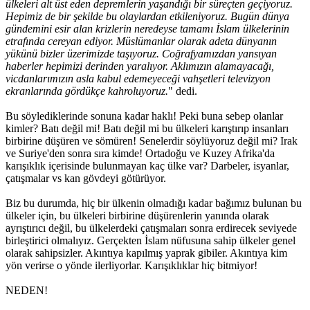
ülkeleri alt üst eden depremlerin yaşandığı bir süreçten geçiyoruz.
Hepimiz de bir şekilde bu olaylardan etkileniyoruz. Bugün dünya
gündemini esir alan krizlerin neredeyse tamamı İslam ülkelerinin
etrafında cereyan ediyor. Müslümanlar olarak adeta dünyanın
yükünü bizler üzerimizde taşıyoruz. Coğrafyamızdan yansıyan
haberler hepimizi derinden yaralıyor. Aklımızın alamayacağı,
vicdanlarımızın asla kabul edemeyeceği vahşetleri televizyon
ekranlarında gördükçe kahroluyoruz.
" dedi.
Bu söylediklerinde sonuna kadar haklı! Peki buna sebep olanlar
kimler? Batı değil mi! Batı değil mi bu ülkeleri karıştırıp insanları
birbirine düşüren ve sömüren! Senelerdir söylüyoruz değil mi? Irak
ve Suriye'den sonra sıra kimde! Ortadoğu ve Kuzey Afrika'da
karışıklık içerisinde bulunmayan kaç ülke var? Darbeler, isyanlar,
çatışmalar vs kan gövdeyi götürüyor.
Biz bu durumda, hiç bir ülkenin olmadığı kadar bağımız bulunan bu
ülkeler için, bu ülkeleri birbirine düşürenlerin yanında olarak
ayrıştırıcı değil, bu ülkelerdeki çatışmaları sonra erdirecek seviyede
birleştirici olmalıyız. Gerçekten İslam nüfusuna sahip ülkeler genel
olarak sahipsizler. Akıntıya kapılmış yaprak gibiler. Akıntıya kim
yön verirse o yönde ilerliyorlar. Karışıklıklar hiç bitmiyor!
NEDEN!