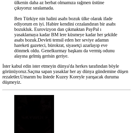
ülkenin daha az berbat olmamıza rağmen üstüne
çıkıyoruz sıralamada.
Ben Türkiye nin halini asabı bozuk ülke olarak ifade
ediyorum en iyi. Habire kendini cezalandıran bir asabı
bozukluk. Eurovizyon dan çıkmaktan PayPal ı
yasaklamaya kadar BM lere küsmeye kadar her şekilde
asabı bozuk.Devleti temsil eden her seviye adamın
hareketi gazeteci, bürokrat, siyasetçi azarlayıp eve
dönmek oldu. Genelkurmay başkanı da vermiş odunu
alayına gelmiş gerisin geriye.
İster kabul edin ister etmeyin dünya'da herkes tarafından böyle
görünüyoruz.Saçma sapan yasaklar her ay dünya gündemine düşen
rezaletler.Umarım bu listede Kuzey Koreyle yarışacak duruma
düşmeyiz.