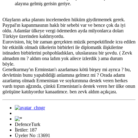
alayına gelmiş gerisin geriye.
Olayların arka planını incelemeden hüküm giydirmemek gerek.
Paypal'ın kapanmasının haklı bir sebebi var ve bence çok da iyi
oldu. Adamlar ülkeye vergi ödemeden ayda milyonlarca doları
Türkiye üzerinden kaldırıyordu.
Eurovision, hiç bir zaman gerçekten müzik perspektifinde icra edilen
bir etkinlik olmadı ülkelerin birbirleri ile diplomatik ilişkilerine
istinaden birbirlerini pohpohladıkları, uluslararası bir şovdu. ( Zevk
almadım mı ? aldım ona lafım yok ailece izlerdik ) ama durum
böyle.
Genelkurmay'ın Erminstan'ı azarlaması kötü birşey mi ayrıca ? bu,
devletinin bunu yapabildiği anlamına gelmez mi ? Orada adamı
azarlamış olmadı Ermenistan ve soykırımına destek veren herkes
vardı topun ağzında, çünkü Ermenistan'a destek veren her ülke onun
görüşüne katılıyordur kanaatimce. ben zevk aldım açıkçası.
DefenceTurk
İletiler: 187
Üyeler No :13691