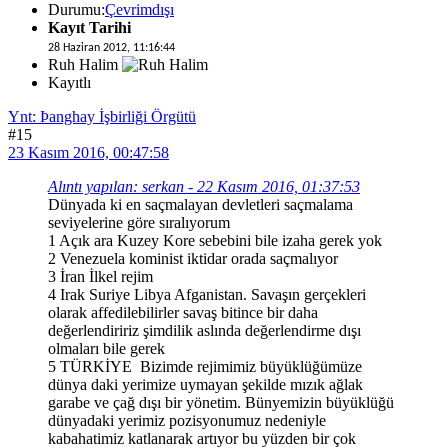
Durumu:
Çevrimdışı
Kayıt Tarihi
28 Haziran 2012, 11:16:44
Ruh Halim
Kayıtlı
Ynt: Þanghay İşbirliği Örgütü
#15
23 Kasım 2016, 00:47:58
Alıntı yapılan: serkan - 22 Kasım 2016, 01:37:53
Dünyada ki en saçmalayan devletleri saçmalama
seviyelerine göre sıralıyorum
1 Açık ara Kuzey Kore sebebini bile izaha gerek yok
2 Venezuela kominist iktidar orada saçmalıyor
3 İran İlkel rejim
4 Irak Suriye Libya Afganistan. Savaşın gerçekleri
olarak affedilebilirler savaş bitince bir daha
değerlendiririz şimdilik aslında değerlendirme dışı
olmaları bile gerek
5 TÜRKİYE Bizimde rejimimiz büyüklüğümüze
dünya daki yerimize uymayan şekilde mızık ağlak
garabe ve çağ dışı bir yönetim. Bünyemizin büyüklüğü
dünyadaki yerimiz pozisyonumuz nedeniyle
kabahatimiz katlanarak artıyor bu yüzden bir çok