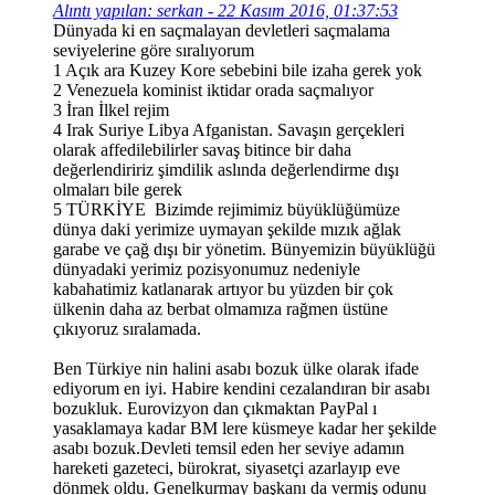
Alıntı yapılan: serkan - 22 Kasım 2016, 01:37:53
Dünyada ki en saçmalayan devletleri saçmalama
seviyelerine göre sıralıyorum
1 Açık ara Kuzey Kore sebebini bile izaha gerek yok
2 Venezuela kominist iktidar orada saçmalıyor
3 İran İlkel rejim
4 Irak Suriye Libya Afganistan. Savaşın gerçekleri
olarak affedilebilirler savaş bitince bir daha
değerlendiririz şimdilik aslında değerlendirme dışı
olmaları bile gerek
5 TÜRKİYE Bizimde rejimimiz büyüklüğümüze
dünya daki yerimize uymayan şekilde mızık ağlak
garabe ve çağ dışı bir yönetim. Bünyemizin büyüklüğü
dünyadaki yerimiz pozisyonumuz nedeniyle
kabahatimiz katlanarak artıyor bu yüzden bir çok
ülkenin daha az berbat olmamıza rağmen üstüne
çıkıyoruz sıralamada.
Ben Türkiye nin halini asabı bozuk ülke olarak ifade
ediyorum en iyi. Habire kendini cezalandıran bir asabı
bozukluk. Eurovizyon dan çıkmaktan PayPal ı
yasaklamaya kadar BM lere küsmeye kadar her şekilde
asabı bozuk.Devleti temsil eden her seviye adamın
hareketi gazeteci, bürokrat, siyasetçi azarlayıp eve
dönmek oldu. Genelkurmay başkanı da vermiş odunu