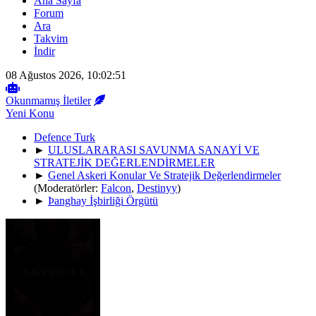
Ana Sayfa
Forum
Ara
Takvim
İndir
08 Ağustos 2026, 10:02:51
Okunmamış İletiler
Yeni Konu
Defence Turk
►
ULUSLARARASI SAVUNMA SANAYİ VE
STRATEJİK DEĞERLENDİRMELER
►
Genel Askeri Konular Ve Stratejik Değerlendirmeler
(Moderatörler:
Falcon
,
Destinyy
)
►
Þanghay İşbirliği Örgütü