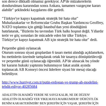
son derece dikkatli olmamız gerekiyor. AP'de müzakerelerin
dondurulması kararından sonra Ankara, tamamen vazgeçme kararı
alabilir" şeklindeki kaygılarını dile getirdi.
"Türkiye'ye kapıyı kapatmak stratejik bir hata olur"
Muhafazakarlar ve Reformcular Grubu Başkan Yardımcısı Geoffrey,
NATO toplantısı için gittiği İstanbul'dan yeni döndüğünü
hatırlatarak, "Bizlerin bu tavrından Türk halkı hoşnut değil. Yıllardır
terör ve göç sorunları ile mücadele eden bir ülke Türkiye.
Türkiye'ye kapıyı kapatmak AB için stratejik bir hata olur" dedi.
Perşembe günü oylanacak
Oturum sonrası siyasi gruplardan 6 tasarı metni alındığı açıklanırken,
bu metinlerin üzerinde tartışılarak ortak bir tasarıya dönüştürüleceği
ve perşembe günü oylanacağı öğrenildi. AP'de alınacak bu yönde
bir kararın hukuki yaptırımı bulunmuyor fakat aralık ayında
toplanacak AB Konseyi öncesi liderlere siyasi bir mesaj olacağı
belirtiliyor.
http://www.hurriyet.com.tr/putin-erdogan-ve-trump-ab-modelini-
tehdit-ediyor-40285684
ADALETİN OLMADIĞI YERDE NE SAYGI KALIR, NE DE DÜZEN!
ADALETİN OLMADIĞI YER YIKILMAYA MAHKUMDUR! DÜRÜSTLÜK
BENİM KARAKTERİMDİR! BEN ŞEREFİM İÇİN YAŞAR, ŞEREFİM İÇİN