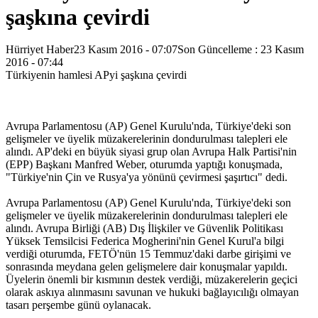
şaşkına çevirdi
Hürriyet Haber23 Kasım 2016 - 07:07Son Güncelleme : 23 Kasım
2016 - 07:44
Türkiyenin hamlesi APyi şaşkına çevirdi
Avrupa Parlamentosu (AP) Genel Kurulu'nda, Türkiye'deki son
gelişmeler ve üyelik müzakerelerinin dondurulması talepleri ele
alındı. AP'deki en büyük siyasi grup olan Avrupa Halk Partisi'nin
(EPP) Başkanı Manfred Weber, oturumda yaptığı konuşmada,
"Türkiye'nin Çin ve Rusya'ya yönünü çevirmesi şaşırtıcı" dedi.
Avrupa Parlamentosu (AP) Genel Kurulu'nda, Türkiye'deki son
gelişmeler ve üyelik müzakerelerinin dondurulması talepleri ele
alındı. Avrupa Birliği (AB) Dış İlişkiler ve Güvenlik Politikası
Yüksek Temsilcisi Federica Mogherini'nin Genel Kurul'a bilgi
verdiği oturumda, FETÖ'nün 15 Temmuz'daki darbe girişimi ve
sonrasında meydana gelen gelişmelere dair konuşmalar yapıldı.
Üyelerin önemli bir kısmının destek verdiği, müzakerelerin geçici
olarak askıya alınmasını savunan ve hukuki bağlayıcılığı olmayan
tasarı perşembe günü oylanacak.