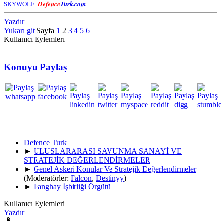
Defence
Turk.com
SKYWOLF...
Yazdır
Yukarı git
Sayfa
1
2
3
4
5
6
Kullanıcı Eylemleri
Konuyu Paylaş
Defence Turk
►
ULUSLARARASI SAVUNMA SANAYİ VE
STRATEJİK DEĞERLENDİRMELER
►
Genel Askeri Konular Ve Stratejik Değerlendirmeler
(Moderatörler:
Falcon
,
Destinyy
)
►
Þanghay İşbirliği Örgütü
Kullanıcı Eylemleri
Yazdır