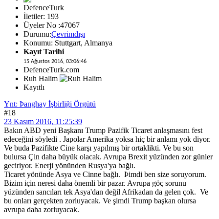
DefenceTurk
İletiler: 193
Üyeler No :47067
Durumu:
Çevrimdışı
Konumu: Stuttgart, Almanya
Kayıt Tarihi
15 Ağustos 2016, 03:06:46
DefenceTurk.com
Ruh Halim
Kayıtlı
Ynt: Þanghay İşbirliği Örgütü
#18
23 Kasım 2016, 11:25:39
Bakın ABD yeni Başkanı Trump Pazifik Ticaret anlaşmasını fest
edeceğini söyledi . Japolar Amerika yoksa hiç bir anlamı yok diyor.
Ve buda Pazifikte Cine karşı yapılmış bir ortaklikti. Ve bu son
bulursa Çin daha büyük olacak. Avrupa Brexit yüzünden zor günler
geciriyor. Enerji yönünden Rusya'ya bağlı.
Ticaret yönünde Asya ve Cinne bağlı. Þimdi ben size soruyorum.
Bizim için neresi daha önemli bir pazar. Avrupa göç sorunu
yüzünden sancıları tek Asya'dan değil Afrikadan da gelen çok. Ve
bu onları gerçekten zorluyacak. Ve şimdi Trump başkan olursa
avrupa daha zorluyacak.