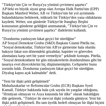
"Türkiye'nin Çin ve Rusya'ya yönünü çevirmesi şaşırtıcı"
AP'deki en büyük siyasi grup olan Avrupa Halk Partisi'nin (EPP)
Başkanı Manfred Weber, AB ve Türkiye'nin bir yol ayrımında
bulunduklarını belirterek, istikrarlı bir Türkiye'den yana olduklarını
kaydetti. Weber, son günlerde Türkiye'de Þanghay Beşlisi
konusunun gündeme geldiğini anımsatarak, "Türkiye'nin Çin ve
Rusya'ya yönünü çevirmesi şaşırtıcı" ifadelerini kullandı.
"Dondurma yanlısıyım fakat geçici bir süreliğine"
AP Sosyal Demokrat Grubu (S&D) Başkanı Gianni Pitella ise,
"Sosyal demokratlar, Türkiye'nin AB'ye girmesine hala olumlu
bakıyor fakat son dönemdeki gözaltılar, hapisler ve görevden
alınmalara karşı sert bir yanıt vermeliyiz" şeklinde konuştu. Pitella,
"Sosyal demokratların bir gün müzakerelerin dondurulması gibi bir
tasarıya evet diyeceklerini hiç düşünmemiştim. Gelişmeler bunu
zorunlu kıldı. Dondurma yanlısıyım fakat geçici bir süreliğine.
Diyalog kapısı açık kalmalıdır" dedi.
"Yeni bir ilişki şekli geliştirmeli"
Muhafazakarlar ve Reformcular Grubu (ECR) Başkanı Syed
Kamall, Türkiye hakkında hala çok sayıda ön yargılar olduğunu,
"Hristiyan olmayan ve Asya kıtasında bir ülke" olarak bakıldığını
dile getirerek, "Türkiye ile mevcut ilişki yolunda gitmiyor. Yeni bir
ilişki şekli geliştirmeli. Bu tam üyelik hedefi olmayan bir ilişki biçimi