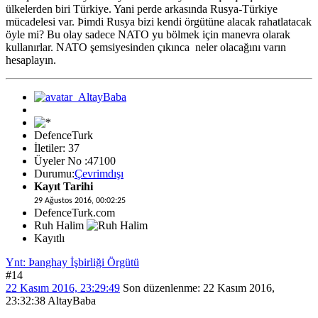
ülkelerden biri Türkiye. Yani perde arkasında Rusya-Türkiye
mücadelesi var. Þimdi Rusya bizi kendi örgütüne alacak rahatlatacak
öyle mi? Bu olay sadece NATO yu bölmek için manevra olarak
kullanırlar. NATO şemsiyesinden çıkınca neler olacağını varın
hesaplayın.
DefenceTurk
İletiler: 37
Üyeler No :47100
Durumu:
Çevrimdışı
Kayıt Tarihi
29 Ağustos 2016, 00:02:25
DefenceTurk.com
Ruh Halim
Kayıtlı
Ynt: Þanghay İşbirliği Örgütü
#14
22 Kasım 2016, 23:29:49
Son düzenlenme
: 22 Kasım 2016,
23:32:38 AltayBaba