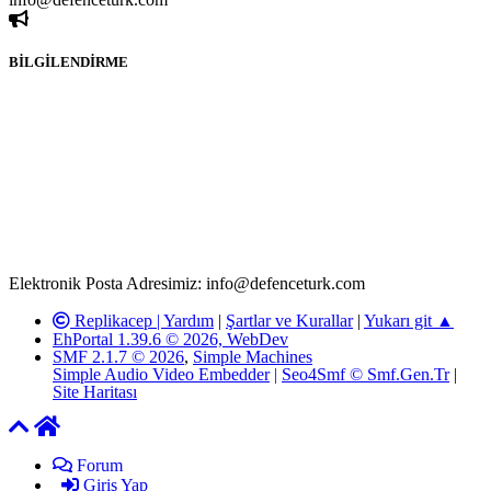
BİLGİLENDİRME
Rom ve medya haber sitesi olarak hizmet veren
www.defenceturk.com'
da, 5651 Sayılı Kanunun 8. Maddesine ve
T.C.K'nın 125. Maddesine göre, yapılan gönderi (konu, yorum)
paylaşımlarının tüm sorumluluğu forum üyelerimize aittir.
defenceturk Forumuna iletilecek olan şikayetler, elektronik posta
adresimize gönderildikten en geç üç (3) iş günü içerisinde, ilgili
kanunlar ve yönetmelikler çerçevesinde tarafımızca incelenerek site
yöneticilerimiz tarafından gereken çalışmaların yapılmasının
ardından ilgili kişi ya da kuruma yazılı açıklama yapılacaktır.
Elektronik Posta Adresimiz: info@defenceturk.com
Replikacep |
Yardım
|
Şartlar ve Kurallar
|
Yukarı git ▲
EhPortal 1.39.6 © 2026, WebDev
SMF 2.1.7 © 2026
,
Simple Machines
Simple Audio Video Embedder
|
Seo4Smf © Smf.Gen.Tr
|
Site Haritası
Forum
Giriş Yap