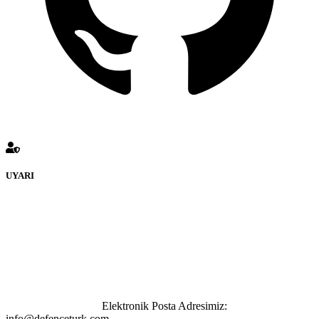
UYARI
defenceturk Forumuna eklenen ve farklı sitelere yönlendiren
bağlantı adreslerinden (linklerden) www.defenceturk.com sorumlu
tutulamaz. İnternet sitemizde, kaynak ya da bağlantı adresi(link)
göstermeksizin izinsiz bir şekilde yapılan her türlü haber ve bilgi
paylaşımı yasaktır. Forumumuzda izinsiz ve kaynak göstermeksizin
yapılan haber ve bilgi paylaşımlarından sadece eylemi gerçekleştiren
kişi sorumludur. Bu durumun mağduriyet yaratması hâlinde hak
sahibi olan kişi, kişiler ya da kurumların, bizlerle iletişime geçmesini
ivedilikle rica ederiz.
Elektronik Posta Adresimiz:
info@defenceturk.com