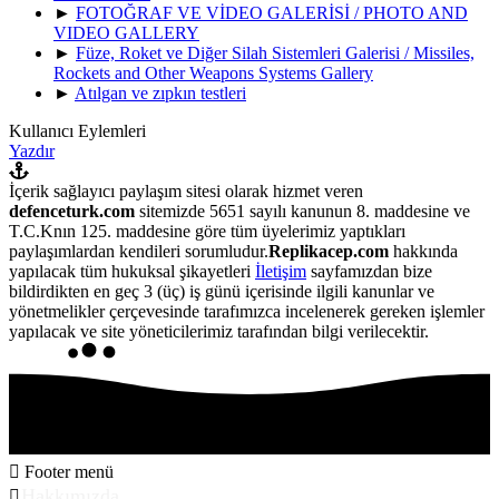
►
FOTOĞRAF VE VİDEO GALERİSİ / PHOTO AND
VIDEO GALLERY
►
Füze, Roket ve Diğer Silah Sistemleri Galerisi / Missiles,
Rockets and Other Weapons Systems Gallery
►
Atılgan ve zıpkın testleri
Kullanıcı Eylemleri
Yazdır
İçerik sağlayıcı paylaşım sitesi olarak hizmet veren
defenceturk.com
sitemizde 5651 sayılı kanunun 8. maddesine ve
T.C.Knın 125. maddesine göre tüm üyelerimiz yaptıkları
paylaşımlardan kendileri sorumludur.
Replikacep.com
hakkında
yapılacak tüm hukuksal şikayetleri
İletişim
sayfamızdan bize
bildirdikten en geç 3 (üç) iş günü içerisinde ilgili kanunlar ve
yönetmelikler çerçevesinde tarafımızca incelenerek gereken işlemler
yapılacak ve site yöneticilerimiz tarafından bilgi verilecektir.
Footer menü
Hakkımızda