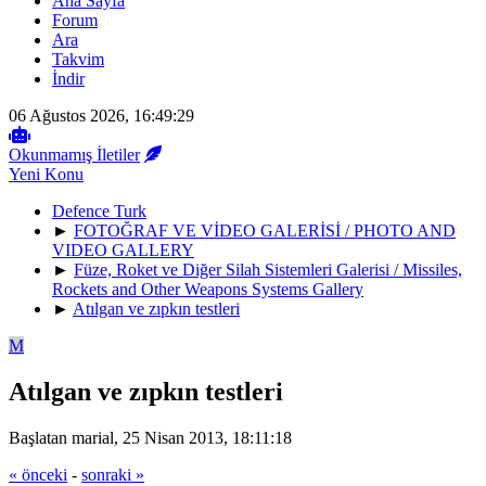
Ana Sayfa
Forum
Ara
Takvim
İndir
06 Ağustos 2026, 16:49:29
Okunmamış İletiler
Yeni Konu
Defence Turk
►
FOTOĞRAF VE VİDEO GALERİSİ / PHOTO AND
VIDEO GALLERY
►
Füze, Roket ve Diğer Silah Sistemleri Galerisi / Missiles,
Rockets and Other Weapons Systems Gallery
►
Atılgan ve zıpkın testleri
M
Atılgan ve zıpkın testleri
Başlatan marial, 25 Nisan 2013, 18:11:18
« önceki
-
sonraki »