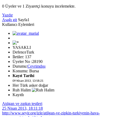
0 Üyeler ve 1 Ziyaretçi konuyu incelemekte.
Yazdır
Aşağı git
Sayfa
1
Kullanıcı Eylemleri
YASAKLI
DefenceTurk
İletiler: 137
Üyeler No :28190
Durumu:
Çevrimdışı
Konumu: Bursa
Kayıt Tarihi
09 Nisan 2013, 13:56:21
Her Türk asker doğar
Ruh Halim
Kayıtlı
Atılgan ve zıpkın testleri
25 Nisan 2013, 18:11:18
http://www.seyir.org/izle/atilgan-ve-zipkin-turkiyenin-hava-