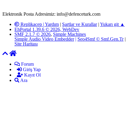
yöneticilerimiz tarafından gereken çalışmaların yapılmasının
ardından ilgili kişi ya da kuruma yazılı açıklama yapılacaktır.
Elektronik Posta Adresimiz: info@defenceturk.com
Replikacep |
Yardım
|
Şartlar ve Kurallar
|
Yukarı git ▲
EhPortal 1.39.6 © 2026, WebDev
SMF 2.1.7 © 2026
,
Simple Machines
Simple Audio Video Embedder
|
Seo4Smf © Smf.Gen.Tr
|
Site Haritası
Forum
Giriş Yap
Kayıt Ol
Ara