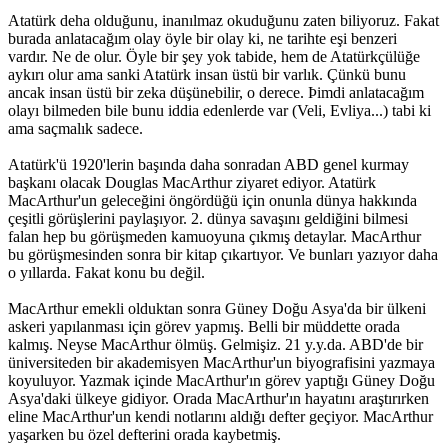
Atatürk deha olduğunu, inanılmaz okuduğunu zaten biliyoruz. Fakat
burada anlatacağım olay öyle bir olay ki, ne tarihte eşi benzeri
vardır. Ne de olur. Öyle bir şey yok tabide, hem de Atatürkçülüğe
aykırı olur ama sanki Atatürk insan üstü bir varlık. Çünkü bunu
ancak insan üstü bir zeka düşünebilir, o derece. Þimdi anlatacağım
olayı bilmeden bile bunu iddia edenlerde var (Veli, Evliya...) tabi ki
ama saçmalık sadece.
Atatürk'ü 1920'lerin başında daha sonradan ABD genel kurmay
başkanı olacak Douglas MacArthur ziyaret ediyor. Atatürk
MacArthur'un geleceğini öngördüğü için onunla dünya hakkında
çeşitli görüşlerini paylaşıyor. 2. dünya savaşını geldiğini bilmesi
falan hep bu görüşmeden kamuoyuna çıkmış detaylar. MacArthur
bu görüşmesinden sonra bir kitap çıkartıyor. Ve bunları yazıyor daha
o yıllarda. Fakat konu bu değil.
MacArthur emekli olduktan sonra Güney Doğu Asya'da bir ülkeni
askeri yapılanması için görev yapmış. Belli bir müddette orada
kalmış. Neyse MacArthur ölmüş. Gelmişiz. 21 y.y.da. ABD'de bir
üniversiteden bir akademisyen MacArthur'un biyografisini yazmaya
koyuluyor. Yazmak içinde MacArthur'ın görev yaptığı Güney Doğu
Asya'daki ülkeye gidiyor. Orada MacArthur'ın hayatını araştırırken
eline MacArthur'un kendi notlarını aldığı defter geçiyor. MacArthur
yaşarken bu özel defterini orada kaybetmiş.