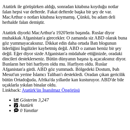
Atatürk ile görüşürken aldığı, sonradan kitabına koyduğu notlar
falan hepsi var defterde. Fakat defterde başka bir şey de var.
MacArthur o notları kitabına koymamış. Çünkü, bu adam deli
herhalde falan demiştir.
Atatürk diyorki MacArthur'a 1920'lerin başında. Ruslar diyor
muhakkak Afganistan'a girecekler. O zamanda siz ABD olarak buna
göz yummayacaksınız. Dikkat edin daha ortada Batı blogunun
liderliğini İngilizler kaybetmiş değil. ABD o zaman henüz bir şey
değil. Eğer diyor sizde Afganistan'a müdahale ettiğinizde, oradaki
dincileri desteklerseniz. Bütün dünyanın başına iş açacaksınız diyor.
Bunların her biri harfiyen oldu mu. Harfiyen oldu. Ruslar
Afganistan'a girdi. ABD göz yummadı. Bölgedeki Dostum, Þah
Mesut'un yerine İslamcı Taliban'ı destekledi. Oradan çıkan gericilik
bütün Ortadoğuda, Afrika'da yıllardır kan kusturuyor. ABD'de bile
uçaklarla yıkılan binalar oldu.
Linkback:
Atatürk'ün İnanılmaz Öngörüsü
Gösterim 3,247
Atatürk
0 Yanıtlar