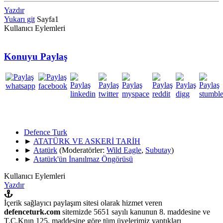
Yazdır
Yukarı git
Sayfa
1
Kullanıcı Eylemleri
Konuyu Paylaş
Defence Turk
►
ATATÜRK VE ASKERİ TARİH
►
Atatürk
(Moderatörler:
Wild Eagle
,
Subutay
)
►
Atatürk'ün İnanılmaz Öngörüsü
Kullanıcı Eylemleri
Yazdır
İçerik sağlayıcı paylaşım sitesi olarak hizmet veren
defenceturk.com
sitemizde 5651 sayılı kanunun 8. maddesine ve
T.C.Knın 125. maddesine göre tüm üyelerimiz yaptıkları