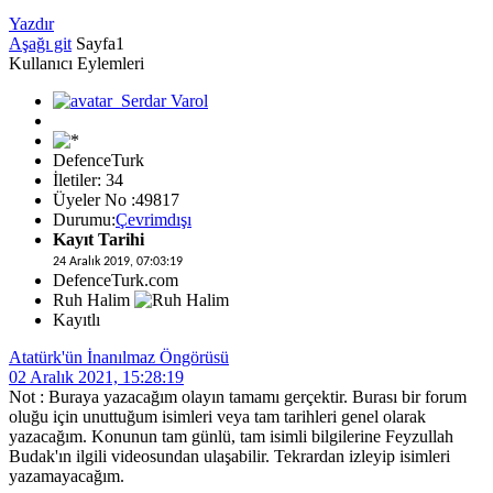
Yazdır
Aşağı git
Sayfa
1
Kullanıcı Eylemleri
DefenceTurk
İletiler: 34
Üyeler No :49817
Durumu:
Çevrimdışı
Kayıt Tarihi
24 Aralık 2019, 07:03:19
DefenceTurk.com
Ruh Halim
Kayıtlı
Atatürk'ün İnanılmaz Öngörüsü
02 Aralık 2021, 15:28:19
Not : Buraya yazacağım olayın tamamı gerçektir. Burası bir forum
oluğu için unuttuğum isimleri veya tam tarihleri genel olarak
yazacağım. Konunun tam günlü, tam isimli bilgilerine Feyzullah
Budak'ın ilgili videosundan ulaşabilir. Tekrardan izleyip isimleri
yazamayacağım.