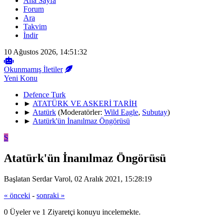
Ana Sayfa
Forum
Ara
Takvim
İndir
10 Ağustos 2026, 14:51:32
Okunmamış İletiler
Yeni Konu
Defence Turk
►
ATATÜRK VE ASKERİ TARİH
►
Atatürk
(Moderatörler:
Wild Eagle
,
Subutay
)
►
Atatürk'ün İnanılmaz Öngörüsü
S
Atatürk'ün İnanılmaz Öngörüsü
Başlatan Serdar Varol, 02 Aralık 2021, 15:28:19
« önceki
-
sonraki »
0 Üyeler ve 1 Ziyaretçi konuyu incelemekte.