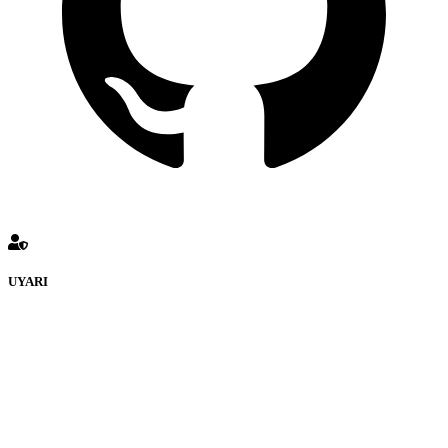
UYARI
defenceturk Forumuna eklenen ve farklı sitelere yönlendiren
bağlantı adreslerinden (linklerden) www.defenceturk.com sorumlu
tutulamaz. İnternet sitemizde, kaynak ya da bağlantı adresi(link)
göstermeksizin izinsiz bir şekilde yapılan her türlü haber ve bilgi
paylaşımı yasaktır. Forumumuzda izinsiz ve kaynak göstermeksizin
yapılan haber ve bilgi paylaşımlarından sadece eylemi gerçekleştiren
kişi sorumludur. Bu durumun mağduriyet yaratması hâlinde hak
sahibi olan kişi, kişiler ya da kurumların, bizlerle iletişime geçmesini