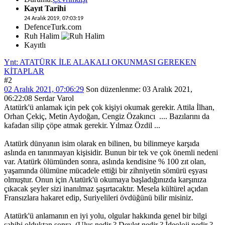
Kayıt Tarihi
24 Aralık 2019, 07:03:19
DefenceTurk.com
Ruh Halim
Kayıtlı
Ynt: ATATÜRK İLE ALAKALI OKUNMASI GEREKEN
KİTAPLAR
#2
02 Aralık 2021, 07:06:29
Son düzenlenme
: 03 Aralık 2021,
06:22:08 Serdar Varol
Atatürk'ü anlamak için pek çok kişiyi okumak gerekir. Attila İlhan,
Orhan Çekiç, Metin Aydoğan, Cengiz Özakıncı .... Bazılarını da
kafadan silip çöpe atmak gerekir. Yılmaz Özdil ...
Atatürk dünyanın isim olarak en bilinen, bu bilinmeye karşıda
aslında en tanınmayan kişisidir. Bunun bir tek ve çok önemli nedeni
var. Atatürk ölümünden sonra, aslında kendisine % 100 zıt olan,
yaşamında ölümüne mücadele ettiği bir zihniyetin sömürü eşyası
olmuştur. Onun için Atatürk'ü okumaya başladığınızda karşınıza
çıkacak şeyler sizi inanılmaz şaşırtacaktır. Mesela kültürel açıdan
Fransızlara hakaret edip, Suriyelileri övdüğünü bilir misiniz.
Atatürk'ü anlamanın en iyi yolu, olgular hakkında genel bir bilgi
sahibi olduktan sonra. (Ulus nedir ? Devlet nedir ? İdeoloji nedir ?