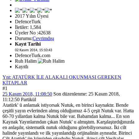
2017 Yılın Üyesi
DefenceTurk
İletiler: 1,584
Üyeler No :42638
Durumu:
Çevrimdışı
Kayıt Tarihi
02 Kasım 2014, 15:10:43
DefenceTurk.com
Ruh Halim
Kayıtlı
Ynt: ATATÜRK İLE ALAKALI OKUNMASI GEREKEN
KİTAPLAR
#1
25 Kasım 2018, 11:08:50
Son düzenlenme
: 25 Kasım 2018,
11:12:50 Partikül
Atatürk' ü anlamak istiyorsak Nutuk, en birinci kaynaktır. Bende
çeşitli yayın evlerinden almış olduğumuz 4-5 çeşit Nutuk var. Hatta
60-70 yıllardan kalma Nutuk bile var. Babamdan kalma... En son
Kaynak Yayınlarından çıkan Nutuk' u almıştım. Karşılaştırdığınızda
en anlaşılır, sistematik nutuk olduğunu görebiliyorsunuz. İki cilt
halinde yayınlandı ve ilk yayınlandığı orijinalinin aynısıdır. Birinci
Cilt Atatürk' ün kürsüden okuduğu Nutuk, ikinci cilt Vesikalar