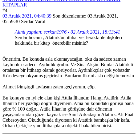
KİTAPLAR
#4
03 Aralık 2021, 04:40:39
Son düzenlenme
: 03 Aralık 2021,
05:59:30 Serdar Varol
Alıntı yapılan: serkan1976 - 02 Aralık 2021, 18:13:41
Serdar hocam , Atatürk'ün ittihat ve Terakki ile ilişkileri
hakkında bir kitap önerebilir misiniz?
Öneririm. Bu konuda asla okumayacağın, oku da sadece zaman
kaybı olur sadece. Aydınlık grubu. Ve Sina Akşin. Bunlar Atatürk'ü
ortalama bir İttihatçı olarak görüyorlar. Aydınlıkçılar çok yobazdır.
Kör deveye okyanus geçirirsin. Bunların fikrini asla değiştiremezsin.
Ahmet Þimşirgil tayfasını zaten geçiyorum, çöp.
Bu konuyu en iyi ele alan kişi Attila İlhandır. Hangi Atatürk. Attila
İlhan'ın her yazdığı doğru diyemem. Ama bu konudaki görüşü bana
göre % 100 doğru. Attila İlhan'ın görüşüne dair dönemin
yaşayanlarından güzel kaynak ise Sınıf Arkadaşım Atatürk-Ali Fuat
Cebesoydur. Okuduğunda diyorsun ki Atatürk bambaşka bir kafa.
Orhan Çekiç'te yine İttihatçılara objektif bakabilen birisi.