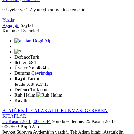
0 Üyeler ve 1 Ziyaretçi konuyu incelemekte.
Yazdır
Aşağı git
Sayfa
1
Kullanıcı Eylemleri
DefenceTurk
İletiler: 684
Üyeler No :48343
Durumu:
Çevrimdışı
Kayıt Tarihi
16 Eylül 2018, 20:14:15
DefenceTurk.com
Ruh Halim
Kayıtlı
ATATÜRK İLE ALAKALI OKUNMASI GEREKEN
KİTAPLAR
25 Kasım 2018, 00:17:44
Son düzenlenme
: 25 Kasım 2018,
00:25:03 Bogü Alp
Þevket Süreyya Aydemir'in yazdığı Tek Adam kitabı; Atatürk'ün