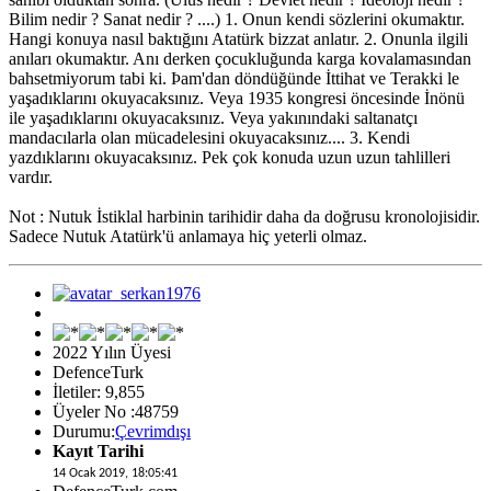
Bilim nedir ? Sanat nedir ? ....) 1. Onun kendi sözlerini okumaktır.
Hangi konuya nasıl baktığını Atatürk bizzat anlatır. 2. Onunla ilgili
anıları okumaktır. Anı derken çocukluğunda karga kovalamasından
bahsetmiyorum tabi ki. Þam'dan döndüğünde İttihat ve Terakki le
yaşadıklarını okuyacaksınız. Veya 1935 kongresi öncesinde İnönü
ile yaşadıklarını okuyacaksınız. Veya yakınındaki saltanatçı
mandacılarla olan mücadelesini okuyacaksınız.... 3. Kendi
yazdıklarını okuyacaksınız. Pek çok konuda uzun uzun tahlilleri
vardır.
Not : Nutuk İstiklal harbinin tarihidir daha da doğrusu kronolojisidir.
Sadece Nutuk Atatürk'ü anlamaya hiç yeterli olmaz.
2022 Yılın Üyesi
DefenceTurk
İletiler: 9,855
Üyeler No :48759
Durumu:
Çevrimdışı
Kayıt Tarihi
14 Ocak 2019, 18:05:41