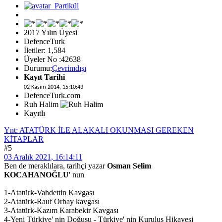
2017 Yılın Üyesi
DefenceTurk
İletiler: 1,584
Üyeler No :42638
Durumu:
Çevrimdışı
Kayıt Tarihi
02 Kasım 2014, 15:10:43
DefenceTurk.com
Ruh Halim
Kayıtlı
Ynt: ATATÜRK İLE ALAKALI OKUNMASI GEREKEN
KİTAPLAR
#5
03 Aralık 2021, 16:14:11
Ben de meraklılara, tarihçi yazar
Osman Selim
KOCAHANOĞLU
' nun
1-Atatürk-Vahdettin Kavgası
2-Atatürk-Rauf Orbay kavgası
3-Atatürk-Kazım Karabekir Kavgası
4-Yeni Türkiye' nin Doğuşu - Türkiye' nin Kuruluş Hikayesi