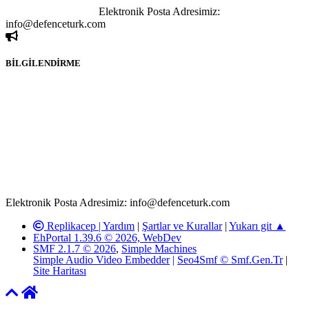
ivedilikle rica ederiz.
Elektronik Posta Adresimiz:
info@defenceturk.com
BİLGİLENDİRME
Rom ve medya haber sitesi olarak hizmet veren
www.defenceturk.com'
da, 5651 Sayılı Kanunun 8. Maddesine ve
T.C.K'nın 125. Maddesine göre, yapılan gönderi (konu, yorum)
paylaşımlarının tüm sorumluluğu forum üyelerimize aittir.
defenceturk Forumuna iletilecek olan şikayetler, elektronik posta
adresimize gönderildikten en geç üç (3) iş günü içerisinde, ilgili
kanunlar ve yönetmelikler çerçevesinde tarafımızca incelenerek site
yöneticilerimiz tarafından gereken çalışmaların yapılmasının
ardından ilgili kişi ya da kuruma yazılı açıklama yapılacaktır.
Elektronik Posta Adresimiz: info@defenceturk.com
Replikacep |
Yardım
|
Şartlar ve Kurallar
|
Yukarı git ▲
EhPortal 1.39.6 © 2026, WebDev
SMF 2.1.7 © 2026
,
Simple Machines
Simple Audio Video Embedder
|
Seo4Smf © Smf.Gen.Tr
|
Site Haritası