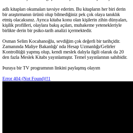
adlı kitapları okumaları tavsiye ederim. Bu kitapların her biri derin
bir araştırmanın ürünü olup bilmediğiniz pek çok olaya tanıklık
etmiş olacaksınız. Ayrıca kitaba konu olan kişilerin zihin dünyaları,
kişilik profilleri, olaylara bakış açıları, muhakeme yetenekleriyle
birlikte derin bir psiko-tarih analizi içermektedir.
Osman Selim Kocahanoğlu, sevdiğim çok değerli bir tarihçidir.
Zamanında Maliye Bakanlığı' nda Hesap Uzmanlığı/Gelirler
Kontrollüğü yapmış olup, kendi meslek dalıyla ilgili olarak da 20
den fazla Meslek Kitabı yayınlamıştır. Temel yayınlarının sahibidir.
Þuraya bir TV programının linkini paylaşmış olayım
Error 404 (Not Found)!!1