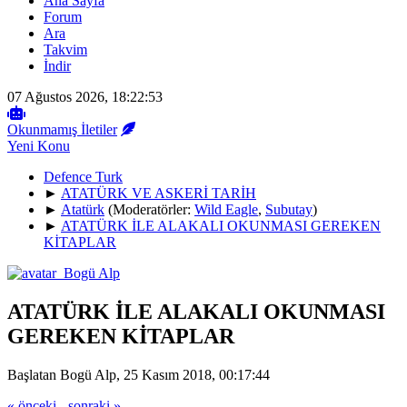
Ana Sayfa
Forum
Ara
Takvim
İndir
07 Ağustos 2026, 18:22:53
Okunmamış İletiler
Yeni Konu
Defence Turk
►
ATATÜRK VE ASKERİ TARİH
►
Atatürk
(Moderatörler:
Wild Eagle
,
Subutay
)
►
ATATÜRK İLE ALAKALI OKUNMASI GEREKEN
KİTAPLAR
ATATÜRK İLE ALAKALI OKUNMASI
GEREKEN KİTAPLAR
Başlatan Bogü Alp, 25 Kasım 2018, 00:17:44
« önceki
-
sonraki »