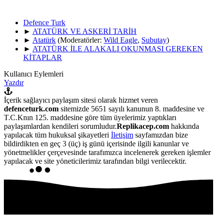
Defence Turk
►
ATATÜRK VE ASKERİ TARİH
►
Atatürk
(Moderatörler:
Wild Eagle
,
Subutay
)
►
ATATÜRK İLE ALAKALI OKUNMASI GEREKEN
KİTAPLAR
Kullanıcı Eylemleri
Yazdır
İçerik sağlayıcı paylaşım sitesi olarak hizmet veren
defenceturk.com
sitemizde 5651 sayılı kanunun 8. maddesine ve
T.C.Knın 125. maddesine göre tüm üyelerimiz yaptıkları
paylaşımlardan kendileri sorumludur.
Replikacep.com
hakkında
yapılacak tüm hukuksal şikayetleri
İletişim
sayfamızdan bize
bildirdikten en geç 3 (üç) iş günü içerisinde ilgili kanunlar ve
yönetmelikler çerçevesinde tarafımızca incelenerek gereken işlemler
yapılacak ve site yöneticilerimiz tarafından bilgi verilecektir.