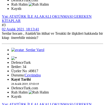
DefenceTurk.com
Ruh Halim
Kayıtlı
Ynt: ATATÜRK İLE ALAKALI OKUNMASI GEREKEN
KİTAPLAR
#3
02 Aralık 2021, 18:13:41
Serdar hocam , Atatürk'ün ittihat ve Terakki ile ilişkileri hakkında bir
kitap önerebilir misiniz?
DefenceTurk
İletiler: 34
Üyeler No :49817
Durumu:
Çevrimdışı
Kayıt Tarihi
24 Aralık 2019, 07:03:19
DefenceTurk.com
Ruh Halim
Kayıtlı
Ynt: ATATÜRK İLE ALAKALI OKUNMASI GEREKEN