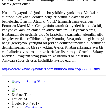
olarak geçen cilttir.
Nutuk ilk yayınlandığında da bu şekilde yayınlanmış. Vesikalar
cildinde ''vesikalar'' denilen belgeler Nutuk' a dayanak olan
belgelerdir. Örneğin Atatürk, Nutuk' ta zararlı cemiyetlerden
Pontuscu Mavri Mira Cemiyetinin zararlı faaliyetleri hakkında bilgi
veriyor ve karşı önlemleri anlatıyor diyelim... Dayanak olarak,
istihbaratın ele geçirmiş olduğu kriptolar, yazışmalar, telgraflar gibi
belgeler vesikalar Cildinde olup; Kurtuluş Savaşında hangi hamleyi
hangi gerekçeyle yaptığını bu şekilde delillendirmektedir. Nutuk' da
delilsiz ispatsız hiç bir şey yoktur. Ayrıca Kitabın arkasında ayrı bir
cilt halinde savaş krokileri ve haritalar iliştirilmiş... Örneğin Sakarya
Meydan Savaşının savaş planları ve krokileri bulabilirsiniz.
Açıkçası süper bir eser, kesinlikle tavsiye ederim.
https://www.kaynakyayinlari.com/nutuk-vesikalar-p363936.html
DefenceTurk
İletiler: 34
Üyeler No :49817
Durumu:
Çevrimdışı