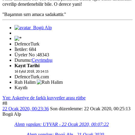
cevrilip denetlenebilir bile. O derece yani!
''Başarının sırrı amaca sadakattir.''
DefenceTurk
İletiler: 684
Üyeler No :48343
Durumu:
Çevrimdışı
Kayıt Tarihi
16 Eylül 2018, 20:14:15
DefenceTurk.com
Ruh Halim
Kayıtlı
Ynt: Askeriye de farklı kuvvetler arası rütbe
#8
22 Ocak 2020, 00:23:36
Son düzenlenme
: 22 Ocak 2020, 00:25:13
Bogü Alp
Alıntı yapılan: UYVAR - 22 Ocak 2020, 00:07:22
Alıntı yapılan: Bogü Alp - 21 Ocak 2020,