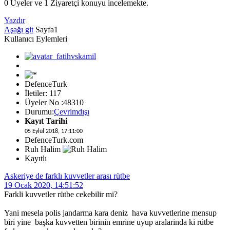
0 Üyeler ve 1 Ziyaretçi konuyu incelemekte.
Yazdır
Aşağı git
Sayfa
1
Kullanıcı Eylemleri
DefenceTurk
İletiler: 117
Üyeler No :48310
Durumu:
Çevrimdışı
Kayıt Tarihi
05 Eylül 2018, 17:11:00
DefenceTurk.com
Ruh Halim
Kayıtlı
Askeriye de farklı kuvvetler arası rütbe
19 Ocak 2020, 14:51:52
Farkli kuvvetler rütbe cekebilir mi?
Yani mesela polis jandarma kara deniz hava kuvvetlerine mensup
biri yine başka kuvvetten birinin emrine uyup aralarinda ki rütbe