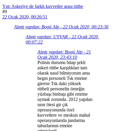
Ynt: Askeriye de farklı kuvvetler arası rütbe
#9
22 Ocak 2020, 00:26:51
Alıntı yapılan: Bogü Alp - 22 Ocak 2020, 00:23:36
Alıntı yapılan: UYVAR - 22 Ocak 2020,
00:07:22
Alıntı yapılan: Bogü Alp - 21
Ocak 2020, 23:43:10
Polisin durumu hitap şekli
askeri rütbe karşılıkları tam
olarak nasıl bilmiyorum ama
begm personeli Tsk emrine
girerse Tsk daki yüksek
rütbeli personelin örneğin
yüzbaşı binbaşı gibi emrine
uymak zorunda. 2012 yapılan
sınır ötesi gir çık
operasyonunda özel
kuvvetlere ve meskun mahal
operasyonlarıda jandarma
taburlarının emrine
gitmişlerdi.