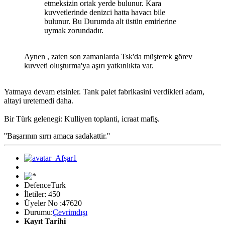
etmeksizin ortak yerde bulunur. Kara
kuvvetlerinde denizci hatta havacı bile
bulunur. Bu Durumda alt üstün emirlerine
uymak zorundadır.
Aynen , zaten son zamanlarda Tsk'da müşterek görev
kuvveti oluşturma'ya aşırı yatkınlıkta var.
Yatmaya devam etsinler. Tank palet fabrikasini verdikleri adam,
altayi uretemedi daha.
Bir Türk gelenegi: Kulliyen toplanti, icraat mafiş.
''Başarının sırrı amaca sadakattir.''
DefenceTurk
İletiler: 450
Üyeler No :47620
Durumu:
Çevrimdışı
Kayıt Tarihi