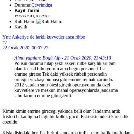
Durumu:
Çevrimdışı
Kayıt Tarihi
12 Ocak 2011, 00:52:03
Ruh Halim
Kayıtlı
Ynt: Askeriye de farklı kuvvetler arası rütbe
#7
22 Ocak 2020, 00:07:22
Alıntı yapılan: Bogü Alp - 21 Ocak 2020, 23:43:10
Polisin durumu hitap şekli askeri rütbe karşılıkları tam
olarak nasıl bilmiyorum ama begm personeli Tsk
emrine girerse Tsk daki yüksek rütbeli personelin
örneğin yüzbaşı binbaşı gibi emrine uymak zorunda.
2012 yapılan sınır ötesi gir çık operasyonunda özel
kuvvetlere ve meskun mahal operasyonlarıda jandarma
taburlarının emrine gitmişlerdi.
Kimin kimin emrine girecegi yakinda belli olur. Jandarma artik
İcisleri bakanligina bagli bir kolluk gücü. Eski sistemdeki karisiklik
cozuldu.
Kisla disindaki her Tsk birimi, jandarma trafik, egm trafik tarafindan