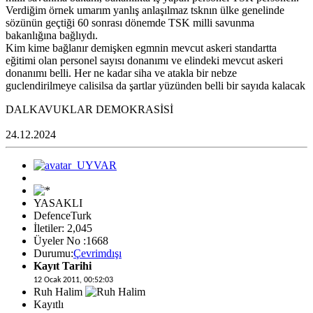
Verdiğim örnek umarım yanlış anlaşılmaz tsknın ülke genelinde
sözünün geçtiği 60 sonrası dönemde TSK milli savunma
bakanlığına bağlıydı.
Kim kime bağlanır demişken egmnin mevcut askeri standartta
eğitimi olan personel sayısı donanımı ve elindeki mevcut askeri
donanımı belli. Her ne kadar siha ve atakla bir nebze
guclendirilmeye calisilsa da şartlar yüzünden belli bir sayıda kalacak
DALKAVUKLAR DEMOKRASİSİ
24.12.2024
YASAKLI
DefenceTurk
İletiler: 2,045
Üyeler No :1668
Durumu:
Çevrimdışı
Kayıt Tarihi
12 Ocak 2011, 00:52:03
Ruh Halim
Kayıtlı