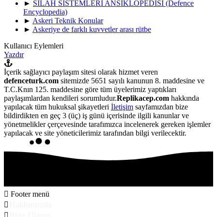
►
SİLAH SİSTEMLERİ ANSİKLOPEDİSİ (Defence
Encyclopedia)
►
Askeri Teknik Konular
►
Askeriye de farklı kuvvetler arası rütbe
Kullanıcı Eylemleri
Yazdır
İçerik sağlayıcı paylaşım sitesi olarak hizmet veren
defenceturk.com
sitemizde 5651 sayılı kanunun 8. maddesine ve
T.C.Knın 125. maddesine göre tüm üyelerimiz yaptıkları
paylaşımlardan kendileri sorumludur.
Replikacep.com
hakkında
yapılacak tüm hukuksal şikayetleri
İletişim
sayfamızdan bize
bildirdikten en geç 3 (üç) iş günü içerisinde ilgili kanunlar ve
yönetmelikler çerçevesinde tarafımızca incelenerek gereken işlemler
yapılacak ve site yöneticilerimiz tarafından bilgi verilecektir.
Footer menü
Hakkımızda
Bize Ulaşın