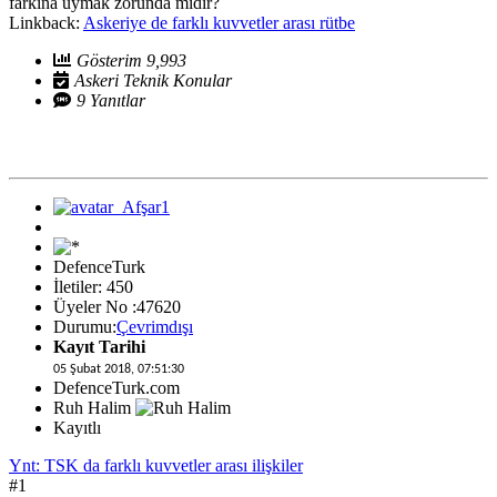
farkına uymak zorunda mıdır?
Linkback:
Askeriye de farklı kuvvetler arası rütbe
Gösterim 9,993
Askeri Teknik Konular
9 Yanıtlar
DefenceTurk
İletiler: 450
Üyeler No :47620
Durumu:
Çevrimdışı
Kayıt Tarihi
05 Şubat 2018, 07:51:30
DefenceTurk.com
Ruh Halim
Kayıtlı
Ynt: TSK da farklı kuvvetler arası ilişkiler
#1