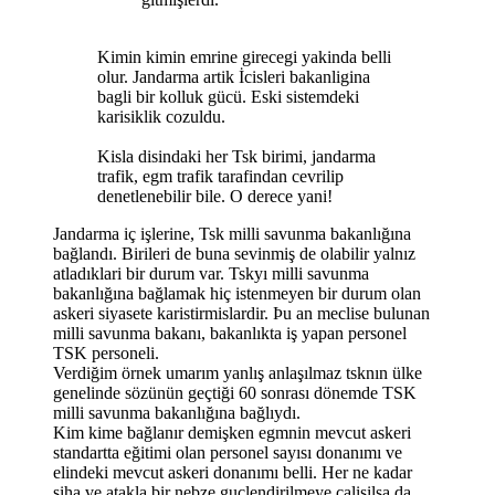
Kimin kimin emrine girecegi yakinda belli
olur. Jandarma artik İcisleri bakanligina
bagli bir kolluk gücü. Eski sistemdeki
karisiklik cozuldu.
Kisla disindaki her Tsk birimi, jandarma
trafik, egm trafik tarafindan cevrilip
denetlenebilir bile. O derece yani!
Jandarma iç işlerine, Tsk milli savunma bakanlığına
bağlandı. Birileri de buna sevinmiş de olabilir yalnız
atladıklari bir durum var. Tskyı milli savunma
bakanlığına bağlamak hiç istenmeyen bir durum olan
askeri siyasete karistirmislardir. Þu an meclise bulunan
milli savunma bakanı, bakanlıkta iş yapan personel
TSK personeli.
Verdiğim örnek umarım yanlış anlaşılmaz tsknın ülke
genelinde sözünün geçtiği 60 sonrası dönemde TSK
milli savunma bakanlığına bağlıydı.
Kim kime bağlanır demişken egmnin mevcut askeri
standartta eğitimi olan personel sayısı donanımı ve
elindeki mevcut askeri donanımı belli. Her ne kadar
siha ve atakla bir nebze guclendirilmeye calisilsa da