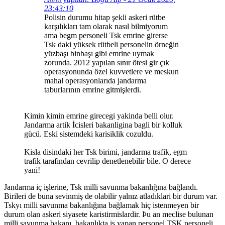
23:43:10
Polisin durumu hitap şekli askeri rütbe
karşılıkları tam olarak nasıl bilmiyorum
ama begm personeli Tsk emrine girerse
Tsk daki yüksek rütbeli personelin örneğin
yüzbaşı binbaşı gibi emrine uymak
zorunda. 2012 yapılan sınır ötesi gir çık
operasyonunda özel kuvvetlere ve meskun
mahal operasyonlarıda jandarma
taburlarının emrine gitmişlerdi.
Kimin kimin emrine girecegi yakinda belli olur.
Jandarma artik İcisleri bakanligina bagli bir kolluk
gücü. Eski sistemdeki karisiklik cozuldu.
Kisla disindaki her Tsk birimi, jandarma trafik, egm
trafik tarafindan cevrilip denetlenebilir bile. O derece
yani!
Jandarma iç işlerine, Tsk milli savunma bakanlığına bağlandı.
Birileri de buna sevinmiş de olabilir yalnız atladıklari bir durum var.
Tskyı milli savunma bakanlığına bağlamak hiç istenmeyen bir
durum olan askeri siyasete karistirmislardir. Þu an meclise bulunan
milli savunma bakanı, bakanlıkta iş yapan personel TSK personeli.