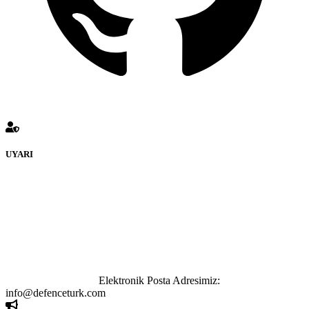
UYARI
defenceturk Forumuna eklenen ve farklı sitelere yönlendiren
bağlantı adreslerinden (linklerden) www.defenceturk.com sorumlu
tutulamaz. İnternet sitemizde, kaynak ya da bağlantı adresi(link)
göstermeksizin izinsiz bir şekilde yapılan her türlü haber ve bilgi
paylaşımı yasaktır. Forumumuzda izinsiz ve kaynak göstermeksizin
yapılan haber ve bilgi paylaşımlarından sadece eylemi gerçekleştiren
kişi sorumludur. Bu durumun mağduriyet yaratması hâlinde hak
sahibi olan kişi, kişiler ya da kurumların, bizlerle iletişime geçmesini
ivedilikle rica ederiz.
Elektronik Posta Adresimiz:
info@defenceturk.com