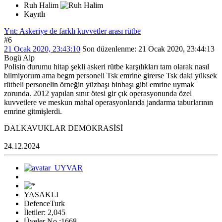
Ruh Halim
Kayıtlı
Ynt: Askeriye de farklı kuvvetler arası rütbe
#6
21 Ocak 2020, 23:43:10
Son düzenlenme
: 21 Ocak 2020, 23:44:13
Bogü Alp
Polisin durumu hitap şekli askeri rütbe karşılıkları tam olarak nasıl
bilmiyorum ama begm personeli Tsk emrine girerse Tsk daki yüksek
rütbeli personelin örneğin yüzbaşı binbaşı gibi emrine uymak
zorunda. 2012 yapılan sınır ötesi gir çık operasyonunda özel
kuvvetlere ve meskun mahal operasyonlarıda jandarma taburlarının
emrine gitmişlerdi.
DALKAVUKLAR DEMOKRASİSİ
24.12.2024
YASAKLI
DefenceTurk
İletiler: 2,045
Üyeler No :1668