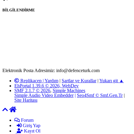
BİLGİLENDİRME
Rom ve medya haber sitesi olarak hizmet veren
www.defenceturk.com'
da, 5651 Sayılı Kanunun 8. Maddesine ve
T.C.K'nın 125. Maddesine göre, yapılan gönderi (konu, yorum)
paylaşımlarının tüm sorumluluğu forum üyelerimize aittir.
defenceturk Forumuna iletilecek olan şikayetler, elektronik posta
adresimize gönderildikten en geç üç (3) iş günü içerisinde, ilgili
kanunlar ve yönetmelikler çerçevesinde tarafımızca incelenerek site
yöneticilerimiz tarafından gereken çalışmaların yapılmasının
ardından ilgili kişi ya da kuruma yazılı açıklama yapılacaktır.
Elektronik Posta Adresimiz: info@defenceturk.com
Replikacep |
Yardım
|
Şartlar ve Kurallar
|
Yukarı git ▲
EhPortal 1.39.6 © 2026, WebDev
SMF 2.1.7 © 2026
,
Simple Machines
Simple Audio Video Embedder
|
Seo4Smf © Smf.Gen.Tr
|
Site Haritası
Forum
Giriş Yap
Kayıt Ol