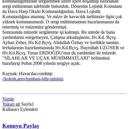
komutanlığımızdan sergilenmek üzere içleri boşaltılıp hazırlanan
sergi mühimmatı talebinde bulunduk. Dönemin Lojistik Komutanı
da Hava Harp Okulu Komutanlığından, Hava Lojistik
Komutanlığına atanmış. Ve müze ile havacılık tarihimize ilgisi çok
yüksek komutanımızdı. O sergi mühimmatının hazırlanmasını da
emretmiş ve müzemize göndermişti.
Sonrasında müzede sergilenme işi kalmıştı. Bu sürede de bana
yardımlarını esirgemeyen, Çalışma arkadaşlarım, Hv.Kd. Bçvş.
Ayhan Zeber, Hv.Kd Bçvş. Abdullah Özbay ve özellikle tanıtım
levhalarının hazırlanmasında Hv.Kd.Bçvş. Hayrullah UZUNER ve
Hv.Kd.Bçvş. Turan ERDOĞDU'nun da yardımları ile müzede
"SİLAHLAR VE UÇAK MÜHİMMATLARI" bölümünü
hazırlayıp Þubat 2008 yılında sergiye açtık.
Kaynak: Havacılar.comhttp:
//kokpit.aero/tumbasi-bilir-misiniz
Yazdır
Yukarı git
Sayfa
1
Kullanıcı Eylemleri
Konuyu Paylaş