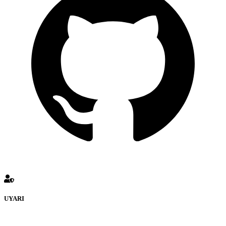
UYARI
defenceturk Forumuna eklenen ve farklı sitelere yönlendiren