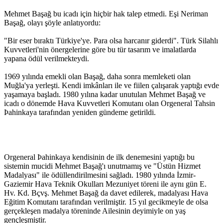
Mehmet Başağ bu icadı için hiçbir hak talep etmedi. Eşi Neriman
Başağ, olayı şöyle anlatıyordu:
"Bir eser bıraktı Türkiye'ye. Para olsa harcanır giderdi". Türk Silahlı
Kuvvetleri'nin önergelerine göre bu tür tasarım ve imalatlarda
yapana ödül verilmekteydi.
1969 yılında emekli olan Başağ, daha sonra memleketi olan
Muğla'ya yerleşti. Kendi imkânları ile ve fiilen çalışarak yaptığı evde
yaşamaya başladı. 1980 yılına kadar unutulan Mehmet Başağ ve
icadı o dönemde Hava Kuvvetleri Komutanı olan Orgeneral Tahsin
Þahinkaya tarafından yeniden gündeme getirildi.
Orgeneral Þahinkaya kendisinin de ilk denemesini yaptığı bu
sistemin mucidi Mehmet Başağ'ı unutmamış ve "Üstün Hizmet
Madalyası" ile ödüllendirilmesini sağladı. 1980 yılında İzmir-
Gaziemir Hava Teknik Okulları Mezuniyet töreni ile aynı gün E.
Hv. Kd. Bçvş. Mehmet Başağ da davet edilerek, madalyası Hava
Eğitim Komutanı tarafından verilmiştir. 15 yıl gecikmeyle de olsa
gerçekleşen madalya töreninde Ailesinin deyimiyle on yaş
gençleşmiştir.