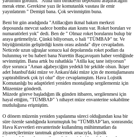
yardımını gördüm. "Atilla tüm birliklerin deposunu araştıracağım
merak etme. Gerekirse yazı ile komutanlık vasıtası ile emir
yayınlatırım " Demişti bana. Çok sevinmiştim buna.
Beni bir gün aradığında "Atillacığım ikmal bakım merkezi
deposunda mevcut sadece bomba atan kısmı var. Roket boruları ve
numaratörleri yok" dedi. Ben de " Olmaz roket borularını bulup bir
araya getirmeliyiz. Çünkü biliyorsun, o hali "TÜMBAÞ" tır. Ve
büyüğümüzün geliştirdiği kısmı orası aslında" diye cevapladım.
Neticede uzun uğraşlar sonucu kal depolarında roket podları da
bulunmuş ve bu haberi bana Nurettin Başçavuşum haber verdiğinde
sevinmiştim. Bana artık bu rahatlıkla "Atilla kaç tane istiyorsun"
diye sorunca "Aman ağabeyciğim yedekli bir şekilde olsun. İkişer
adet İstanbul'daki müze ve Ankara'daki müze için de montajlamasını
yaptırabilirsek çok iyi olur" diye cevaplamıştım. Hava Lojistik
Komutanlığı bu adaptörleri yeniden montajlatıp sergilememiz için
Müzemize gönderdi.
Müzede göreve başladığım ilk günden itibaren, sergilenmesi için
hayal ettiğim, "TÜMBAÞ" 'ı nihayet müze envanterine sokabilme
mutluluğuna erişmiştim.
O dönem müzenin yeniden yapılanma süreci olduğundan kısa bir
süre özenle sandığında korumuştuk bu "TÜMBAÞ"ları, sonrasında;
Hava Kuvvetleri envanterinde kullanılmış mühimmatları da
ziyaretçilerimize tanıtmak göstermek amacıyla, lojistik