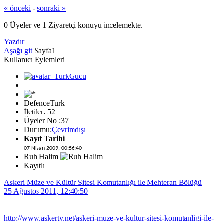
« önceki
-
sonraki »
0 Üyeler ve 1 Ziyaretçi konuyu incelemekte.
Yazdır
Aşağı git
Sayfa
1
Kullanıcı Eylemleri
DefenceTurk
İletiler: 52
Üyeler No :37
Durumu:
Çevrimdışı
Kayıt Tarihi
07 Nisan 2009, 00:56:40
Ruh Halim
Kayıtlı
Askeri Müze ve Kültür Sitesi Komutanlığı ile Mehteran Bölüğü
25 Ağustos 2011, 12:40:50
http://www.askertv.net/askeri-muze-ve-kultur-sitesi-komutanligi-ile-