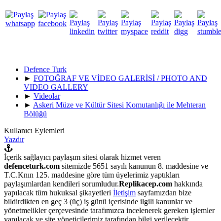
Defence Turk
►
FOTOĞRAF VE VİDEO GALERİSİ / PHOTO AND
VIDEO GALLERY
►
Videolar
►
Askeri Müze ve Kültür Sitesi Komutanlığı ile Mehteran
Bölüğü
Kullanıcı Eylemleri
Yazdır
İçerik sağlayıcı paylaşım sitesi olarak hizmet veren
defenceturk.com
sitemizde 5651 sayılı kanunun 8. maddesine ve
T.C.Knın 125. maddesine göre tüm üyelerimiz yaptıkları
paylaşımlardan kendileri sorumludur.
Replikacep.com
hakkında
yapılacak tüm hukuksal şikayetleri
İletişim
sayfamızdan bize
bildirdikten en geç 3 (üç) iş günü içerisinde ilgili kanunlar ve
yönetmelikler çerçevesinde tarafımızca incelenerek gereken işlemler
yapılacak ve site yöneticilerimiz tarafından bilgi verilecektir.