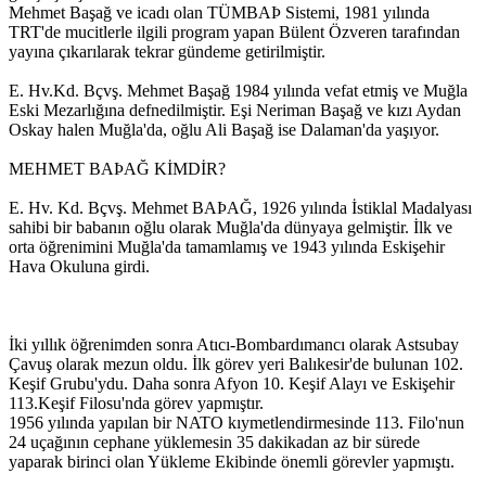
Mehmet Başağ ve icadı olan TÜMBAÞ Sistemi, 1981 yılında
TRT'de mucitlerle ilgili program yapan Bülent Özveren tarafından
yayına çıkarılarak tekrar gündeme getirilmiştir.
E. Hv.Kd. Bçvş. Mehmet Başağ 1984 yılında vefat etmiş ve Muğla
Eski Mezarlığına defnedilmiştir. Eşi Neriman Başağ ve kızı Aydan
Oskay halen Muğla'da, oğlu Ali Başağ ise Dalaman'da yaşıyor.
MEHMET BAÞAĞ KİMDİR?
E. Hv. Kd. Bçvş. Mehmet BAÞAĞ, 1926 yılında İstiklal Madalyası
sahibi bir babanın oğlu olarak Muğla'da dünyaya gelmiştir. İlk ve
orta öğrenimini Muğla'da tamamlamış ve 1943 yılında Eskişehir
Hava Okuluna girdi.
İki yıllık öğrenimden sonra Atıcı-Bombardımancı olarak Astsubay
Çavuş olarak mezun oldu. İlk görev yeri Balıkesir'de bulunan 102.
Keşif Grubu'ydu. Daha sonra Afyon 10. Keşif Alayı ve Eskişehir
113.Keşif Filosu'nda görev yapmıştır.
1956 yılında yapılan bir NATO kıymetlendirmesinde 113. Filo'nun
24 uçağının cephane yüklemesin 35 dakikadan az bir sürede
yaparak birinci olan Yükleme Ekibinde önemli görevler yapmıştı.