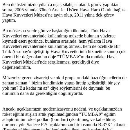
Ben de üslerimizde yıllarca uçak silahçısı olarak görev yaptıktan
sonra, 2005 yılında 3'üncü Ana Jet Üs'ten Hava Harp Okulu bağlısı
Hava Kuvvetleri Müzesi'ne tayin olup, 2011 yılına dek görev
yaptım.
Bu müstesna yerde göreve başladığım ilk anda, Türk Hava
Kuvvetleri envanterinde kullanılmış müzede bulunan yüzlerce
kıymetli eseri görünce, bunların arasında, hem yıllarca Hava
Kuvvetleri envanterinde kullanılmış olması, hem de özellikle Bir
Türk Assubay'ın geliştirip Hava Kuvvetlerinin hizmetine sunup çok
önemli bir değer olan bu obje "TÜMBAÞ"ın da mutlaka Hava
Kuvvetleri Müzeleri'nde sergilenmesi gerekliydi diye
değerlendirdim.
Müzemizi gezen ziyaretçi ve okul gruplarındaki bazı öğrencilerin de
zaman zaman " bizim kendimizin yapıp üretip geliştirdiği bir şey
yok mu? Bu kadar mı az" diye söylemlerini de duymak, bu
durumun daha da gerekliliğini doğuruyordu.
Ancak, uçaklarımızın modernizasyonu nedeni, ve uçaklarımızdan
roket eğitim atışları artık yapılmadığından "TÜMBAÞ" eğitim
adaptörünün roket podları (boruları) çıkartılmış, ve kal edilmiş
durumdaydı. Sadece F-5 uçaklarımızın bir kısmında B-37K1 olarak
(Bomba eğitim atışında kullanılmakta iken, artık onlar da kal