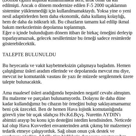
edilmişti. Ancak o dönem modernize edilen F-5 2000 uçaklarının
sistemine yüklenmediği için kullanılmamaktaydı. Yoksa yine o yeni
nesil adaptörlerden hem daha ekonomik, daha kullanış kolaylığı,
hem de daha da istikrarlı idi. Bu cihazların tamamı kal edilip ikmal
bakım merkezlerinin depolarına toplanmıştı.
Eğer o içinde bulunduğum dönem itibarı ile birkaç örneğini derleyip
toparlayamazsak, gelecek nesillerimize bu örneği sadece resimlerde
gösterebilecektik.
TALEPTE BULUNULDU
Bu heyecanla ve vakit kaybetmeksizin çalışmaya başladım. Hemen
çalıştığımız üsleri aradım ellerinde ve depolarında mevcut mu diye,
mevcut ise komutanlık vasıtası ile yazı ile müzede sergilenmek üzere
talepte bulunacaktık.
Ama maalesef üsleri aradığımda hepsinden negatif cevabı almıştım.
Bu malzeme ve parçaları bulunamıyordu. Dolayısı ile daha düne
kadar kullandığımız bu cihazın bir örneğini bulup saklayamamamız
beni çok üzecekti. Ben de hemen Hava lojistik komutanlığında
görevli yine bir uçak silahçısı Hv.Kd.Bçvş. Nurettin AYDIN'ı
abimizi arayıp bu konu için desteğini istedim kendisinden. Neticede
kal olup Hava Kuvvetleri envanterinden artık çıkmış bir malzemeyi
tedarik etmeye çalışıyorduk. Sağ olsun onun çok destek ve