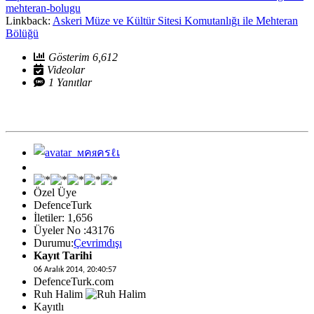
mehteran-bolugu
Linkback:
Askeri Müze ve Kültür Sitesi Komutanlığı ile Mehteran
Bölüğü
Gösterim 6,612
Videolar
1 Yanıtlar
Özel Üye
DefenceTurk
İletiler: 1,656
Üyeler No :43176
Durumu:
Çevrimdışı
Kayıt Tarihi
06 Aralık 2014, 20:40:57
DefenceTurk.com
Ruh Halim
Kayıtlı