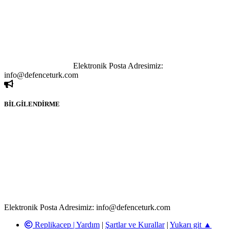
bağlantı adreslerinden (linklerden) www.defenceturk.com sorumlu
tutulamaz. İnternet sitemizde, kaynak ya da bağlantı adresi(link)
göstermeksizin izinsiz bir şekilde yapılan her türlü haber ve bilgi
paylaşımı yasaktır. Forumumuzda izinsiz ve kaynak göstermeksizin
yapılan haber ve bilgi paylaşımlarından sadece eylemi gerçekleştiren
kişi sorumludur. Bu durumun mağduriyet yaratması hâlinde hak
sahibi olan kişi, kişiler ya da kurumların, bizlerle iletişime geçmesini
ivedilikle rica ederiz.
Elektronik Posta Adresimiz:
info@defenceturk.com
BİLGİLENDİRME
Rom ve medya haber sitesi olarak hizmet veren
www.defenceturk.com'
da, 5651 Sayılı Kanunun 8. Maddesine ve
T.C.K'nın 125. Maddesine göre, yapılan gönderi (konu, yorum)
paylaşımlarının tüm sorumluluğu forum üyelerimize aittir.
defenceturk Forumuna iletilecek olan şikayetler, elektronik posta
adresimize gönderildikten en geç üç (3) iş günü içerisinde, ilgili
kanunlar ve yönetmelikler çerçevesinde tarafımızca incelenerek site
yöneticilerimiz tarafından gereken çalışmaların yapılmasının
ardından ilgili kişi ya da kuruma yazılı açıklama yapılacaktır.
Elektronik Posta Adresimiz: info@defenceturk.com
Replikacep |
Yardım
|
Şartlar ve Kurallar
|
Yukarı git ▲