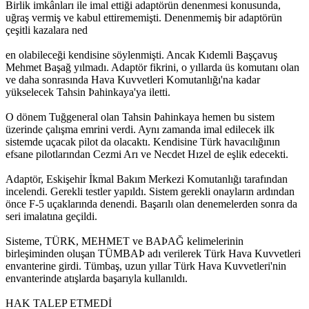
Birlik imkânları ile imal ettiği adaptörün denenmesi konusunda,
uğraş vermiş ve kabul ettirememişti. Denenmemiş bir adaptörün
çeşitli kazalara ned
en olabileceği kendisine söylenmişti. Ancak Kıdemli Başçavuş
Mehmet Başağ yılmadı. Adaptör fikrini, o yıllarda üs komutanı olan
ve daha sonrasında Hava Kuvvetleri Komutanlığı'na kadar
yükselecek Tahsin Þahinkaya'ya iletti.
O dönem Tuğgeneral olan Tahsin Þahinkaya hemen bu sistem
üzerinde çalışma emrini verdi. Aynı zamanda imal edilecek ilk
sistemde uçacak pilot da olacaktı. Kendisine Türk havacılığının
efsane pilotlarından Cezmi Arı ve Necdet Hızel de eşlik edecekti.
Adaptör, Eskişehir İkmal Bakım Merkezi Komutanlığı tarafından
incelendi. Gerekli testler yapıldı. Sistem gerekli onayların ardından
önce F-5 uçaklarında denendi. Başarılı olan denemelerden sonra da
seri imalatına geçildi.
Sisteme, TÜRK, MEHMET ve BAÞAĞ kelimelerinin
birleşiminden oluşan TÜMBAÞ adı verilerek Türk Hava Kuvvetleri
envanterine girdi. Tümbaş, uzun yıllar Türk Hava Kuvvetleri'nin
envanterinde atışlarda başarıyla kullanıldı.
HAK TALEP ETMEDİ