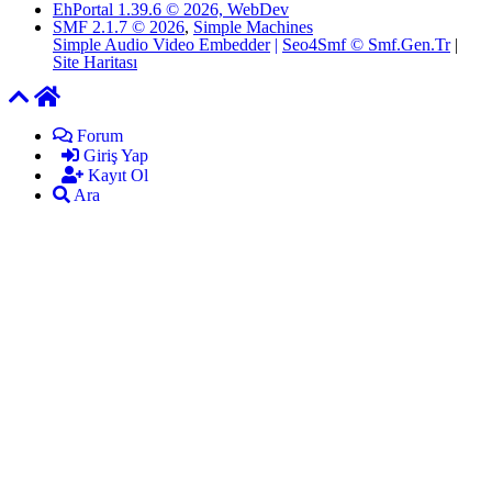
EhPortal 1.39.6 © 2026, WebDev
SMF 2.1.7 © 2026
,
Simple Machines
Simple Audio Video Embedder
|
Seo4Smf © Smf.Gen.Tr
|
Site Haritası
Forum
Giriş Yap
Kayıt Ol
Ara