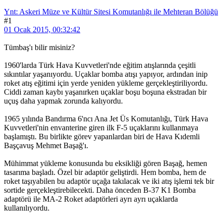
Ynt: Askeri Müze ve Kültür Sitesi Komutanlığı ile Mehteran Bölüğü
#1
01 Ocak 2015, 00:32:42
Tümbaş'ı bilir misiniz?
1960'larda Türk Hava Kuvvetleri'nde eğitim atışlarında çeşitli
sıkıntılar yaşanıyordu. Uçaklar bomba atışı yapıyor, ardından inip
roket atış eğitimi için yerde yeniden yükleme gerçekleştiriliyordu.
Ciddi zaman kaybı yaşanırken uçaklar boşu boşuna ekstradan bir
uçuş daha yapmak zorunda kalıyordu.
1965 yılında Bandırma 6'ncı Ana Jet Üs Komutanlığı, Türk Hava
Kuvvetleri'nin envanterine giren ilk F-5 uçaklarını kullanmaya
başlamıştı. Bu birlikte görev yapanlardan biri de Hava Kıdemli
Başçavuş Mehmet Başağ'ı.
Mühimmat yükleme konusunda bu eksikliği gören Başağ, hemen
tasarıma başladı. Özel bir adaptör geliştirdi. Hem bomba, hem de
roket taşıyabilen bu adaptör uçağa takılacak ve iki atış işlemi tek bir
sortide gerçekleştirebilecekti. Daha önceden B-37 K1 Bomba
adaptörü ile MA-2 Roket adaptörleri ayrı ayrı uçaklarda
kullanılıyordu.