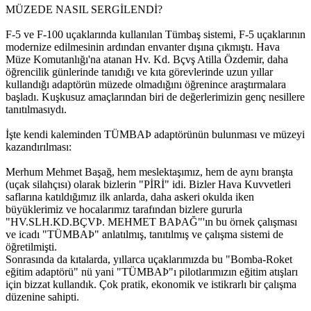
MÜZEDE NASIL SERGİLENDİ?
F-5 ve F-100 uçaklarında kullanılan Tümbaş sistemi, F-5 uçaklarının
modernize edilmesinin ardından envanter dışına çıkmıştı. Hava
Müze Komutanlığı'na atanan Hv. Kd. Bçvş Atilla Özdemir, daha
öğrencilik günlerinde tanıdığı ve kıta görevlerinde uzun yıllar
kullandığı adaptörün müzede olmadığını öğrenince araştırmalara
başladı. Kuşkusuz amaçlarından biri de değerlerimizin genç nesillere
tanıtılmasıydı.
İşte kendi kaleminden TÜMBAÞ adaptörünün bulunması ve müzeyi
kazandırılması:
Merhum Mehmet Başağ, hem meslektaşımız, hem de aynı branşta
(uçak silahçısı) olarak bizlerin "PİRİ" idi. Bizler Hava Kuvvetleri
saflarına katıldığımız ilk anlarda, daha askeri okulda iken
büyüklerimiz ve hocalarımız tarafından bizlere gururla
"HV.SLH.KD.BÇVÞ. MEHMET BAÞAĞ"'ın bu örnek çalışması
ve icadı "TÜMBAÞ" anlatılmış, tanıtılmış ve çalışma sistemi de
öğretilmişti.
Sonrasında da kıtalarda, yıllarca uçaklarımızda bu "Bomba-Roket
eğitim adaptörü" nü yani "TÜMBAÞ"ı pilotlarımızın eğitim atışları
için bizzat kullandık. Çok pratik, ekonomik ve istikrarlı bir çalışma
düzenine sahipti.