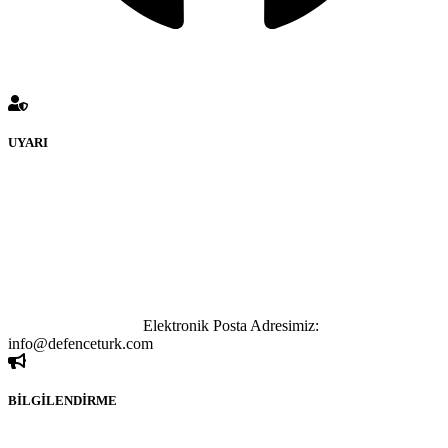
UYARI
defenceturk Forumuna eklenen ve farklı sitelere yönlendiren
bağlantı adreslerinden (linklerden) www.defenceturk.com sorumlu
tutulamaz. İnternet sitemizde, kaynak ya da bağlantı adresi(link)
göstermeksizin izinsiz bir şekilde yapılan her türlü haber ve bilgi
paylaşımı yasaktır. Forumumuzda izinsiz ve kaynak göstermeksizin
yapılan haber ve bilgi paylaşımlarından sadece eylemi gerçekleştiren
kişi sorumludur. Bu durumun mağduriyet yaratması hâlinde hak
sahibi olan kişi, kişiler ya da kurumların, bizlerle iletişime geçmesini
ivedilikle rica ederiz.
Elektronik Posta Adresimiz:
info@defenceturk.com
BİLGİLENDİRME
Rom ve medya haber sitesi olarak hizmet veren