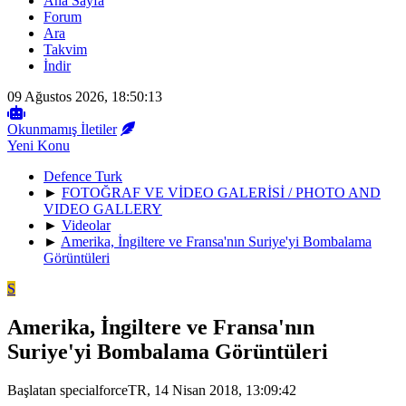
Ana Sayfa
Forum
Ara
Takvim
İndir
09 Ağustos 2026, 18:50:13
Okunmamış İletiler
Yeni Konu
Defence Turk
►
FOTOĞRAF VE VİDEO GALERİSİ / PHOTO AND
VIDEO GALLERY
►
Videolar
►
Amerika, İngiltere ve Fransa'nın Suriye'yi Bombalama
Görüntüleri
S
Amerika, İngiltere ve Fransa'nın
Suriye'yi Bombalama Görüntüleri
Başlatan specialforceTR, 14 Nisan 2018, 13:09:42