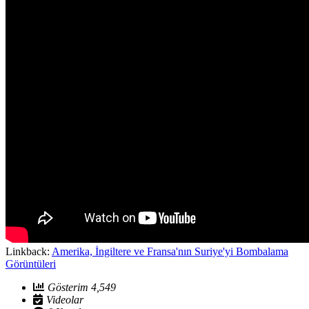
Linkback:
Amerika, İngiltere ve Fransa'nın Suriye'yi Bombalama
Görüntüleri
Gösterim 4,549
Videolar