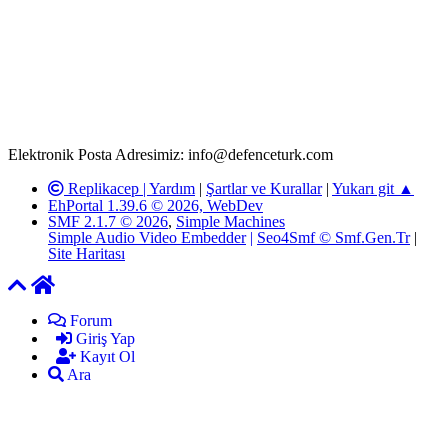
www.defenceturk.com'
da, 5651 Sayılı Kanunun 8. Maddesine ve
T.C.K'nın 125. Maddesine göre, yapılan gönderi (konu, yorum)
paylaşımlarının tüm sorumluluğu forum üyelerimize aittir.
defenceturk Forumuna iletilecek olan şikayetler, elektronik posta
adresimize gönderildikten en geç üç (3) iş günü içerisinde, ilgili
kanunlar ve yönetmelikler çerçevesinde tarafımızca incelenerek site
yöneticilerimiz tarafından gereken çalışmaların yapılmasının
ardından ilgili kişi ya da kuruma yazılı açıklama yapılacaktır.
Elektronik Posta Adresimiz: info@defenceturk.com
Replikacep |
Yardım
|
Şartlar ve Kurallar
|
Yukarı git ▲
EhPortal 1.39.6 © 2026, WebDev
SMF 2.1.7 © 2026
,
Simple Machines
Simple Audio Video Embedder
|
Seo4Smf © Smf.Gen.Tr
|
Site Haritası
Forum
Giriş Yap
Kayıt Ol
Ara