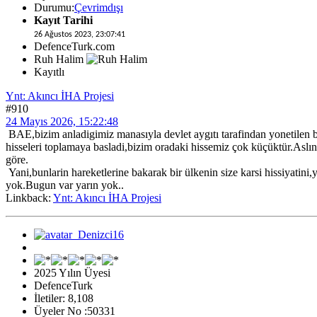
Durumu:
Çevrimdışı
Kayıt Tarihi
26 Ağustos 2023, 23:07:41
DefenceTurk.com
Ruh Halim
Kayıtlı
Ynt: Akıncı İHA Projesi
#910
24 Mayıs 2026, 15:22:48
BAE,bizim anladigimiz manasıyla devlet aygıtı tarafindan yonetilen bi
hisseleri toplamaya basladi,bizim oradaki hissemiz çok küçüktür.Asl
göre.
Yani,bunlarin hareketlerine bakarak bir ülkenin size karsi hissiyatini
yok.Bugun var yarın yok..
Linkback:
Ynt: Akıncı İHA Projesi
2025 Yılın Üyesi
DefenceTurk
İletiler: 8,108
Üyeler No :50331