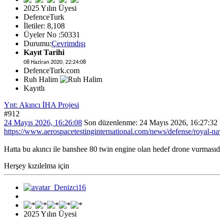
2025 Yılın Üyesi
DefenceTurk
İletiler: 8,108
Üyeler No :50331
Durumu:
Çevrimdışı
Kayıt Tarihi
08 Haziran 2020, 22:24:08
DefenceTurk.com
Ruh Halim
Kayıtlı
Ynt: Akıncı İHA Projesi
#912
24 Mayıs 2026, 16:26:08
Son düzenlenme
: 24 Mayıs 2026, 16:27:32
https://www.aerospacetestinginternational.com/news/defense/royal-na
Hatta bu akıncı ile banshee 80 twin engine olan hedef drone vurmasıdı
Herşey kızılelma için
2025 Yılın Üyesi