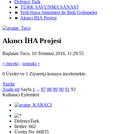
Defence Turk
►
TÜRK SAVUNMA SANAYİ
►
Yerli Hava Sistemleri ile İlgili Gelişmeler
►
Akıncı İHA Projesi
Akıncı İHA Projesi
Başlatan Tuco, 10 Temmuz 2016, 11:29:55
« önceki
-
sonraki »
0 Üyeler ve 1 Ziyaretçi konuyu incelemekte.
Yazdır
Aşağı git
Sayfa
1
...
87
88
89
90
91
92
Kullanıcı Eylemleri
DefenceTurk
İletiler: 662
Üyeler No :60835