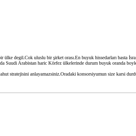
r ülke degil.Cok uluslu bir şirket orası.En buyuk hissedarları basta İsr
ında Suudi Arabistan haric Körfez ülkelerinde durum buyuk oranda boyl
,yahut stratejisini anlayamazsiniz.Oradaki konsorsiyumun size karsi dur