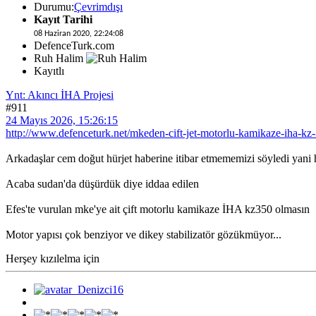
Durumu:
Çevrimdışı
Kayıt Tarihi
08 Haziran 2020, 22:24:08
DefenceTurk.com
Ruh Halim
Kayıtlı
Ynt: Akıncı İHA Projesi
#911
24 Mayıs 2026, 15:26:15
http://www.defenceturk.net/mkeden-cift-jet-motorlu-kamikaze-iha-kz
Arkadaşlar cem doğut hürjet haberine itibar etmememizi söyledi yani
Acaba sudan'da düşürdük diye iddaa edilen
Efes'te vurulan mke'ye ait çift motorlu kamikaze İHA kz350 olmasın
Motor yapısı çok benziyor ve dikey stabilizatör gözükmüyor...
Herşey kızılelma için