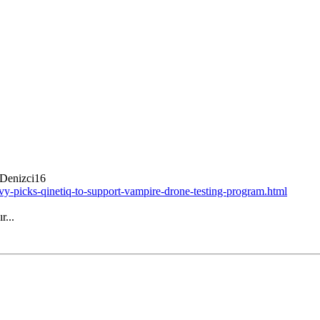
 Denizci16
vy-picks-qinetiq-to-support-vampire-drone-testing-program.html
r...