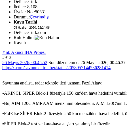
DefenceTurk
İletiler: 8,108
Üyeler No :50331
Durumu:
Çevrimdışı
Kayıt Tarihi
08 Haziran 2020, 22:24:08
DefenceTurk.com
Ruh Halim
Kayıtlı
Ynt: Akıncı İHA Projesi
#913
26 Mayıs 2026, 00:45:52
Son düzenlenme
: 26 Mayıs 2026, 00:46:37
http://x.com/savunma_trhaber/status/2058957144536281414
Savunma analisti, radar teknolojileri uzmanı Fazıl Altay:
▪️AKINCI, SİPER Blok-1 füzesiyle 150 km'den hava hedefini vurabili
▪️Bu, AIM-120C AMRAAM menzilinin ötesindedir. AIM-120C'nin 120
▪️F-4E ise SİPER Blok-2 füzesiyle 250 km menzilden hava hedefini, ö
▪️SİPER Blok-2 test ve kara-hava atışları yapılmış bir füzedir.