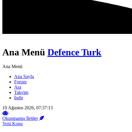
Ana Menü
Defence Turk
Ana Menü
Ana Sayfa
Forum
Ara
Takvim
İndir
10 Ağustos 2026, 07:37:13
Okunmamış İletiler
Yeni Konu