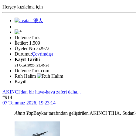
Herşey kızılelma için
DefenceTurk
İletiler: 1,509
Üyeler No :62972
Durumu:
Çevrimdışı
Kayıt Tarihi
21 Ocak 2025, 21:46:26
DefenceTurk.com
Ruh Halim
Kayıtlı
AKINCI'dan bir hava-hava zaferi daha...
#914
07 Temmuz 2026, 19:23:14
Alıntı Yap
Baykar tarafından geliştirilen AKINCI TİHA, Sudan'da