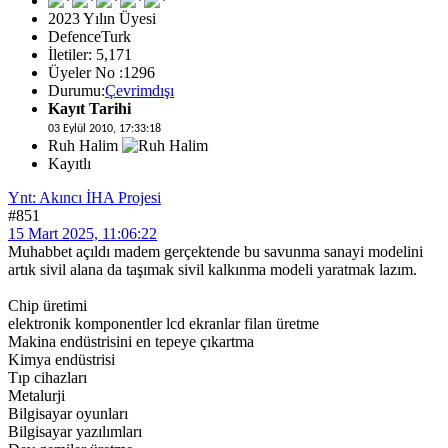
2023 Yılın Üyesi
DefenceTurk
İletiler: 5,171
Üyeler No :1296
Durumu:
Çevrimdışı
Kayıt Tarihi
03 Eylül 2010, 17:33:18
Ruh Halim
Kayıtlı
Ynt: Akıncı İHA Projesi
#851
15 Mart 2025, 11:06:22
Muhabbet açıldı madem gerçektende bu savunma sanayi modelini
artık sivil alana da taşımak sivil kalkınma modeli yaratmak lazım.
Chip üretimi
elektronik komponentler lcd ekranlar filan üretme
Makina endüstrisini en tepeye çıkartma
Kimya endüstrisi
Tıp cihazları
Metalurji
Bilgisayar oyunları
Bilgisayar yazılımları