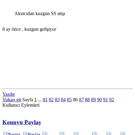
Akıncıdan kuzgun SS atışı
8 ay önce , kuzgun gelişiyor
Yazdır
Yukarı git
Sayfa
1
...
81
82
83
84
85
86
87
88
89
90
91
92
Kullanıcı Eylemleri
Konuyu Paylaş