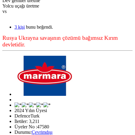
Dev gemiler üretme
Yolcu uçağı üretme
vs
3 kişi
bunu beğendi.
Rusya Ukrayna savaşının çözümü bağımsız Kırım
devletidir.
2024 Yılın Üyesi
DefenceTurk
İletiler: 3,211
Üyeler No :47580
Durumu:
Çevrimdışı