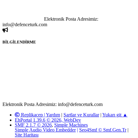
yapılan haber ve bilgi paylaşımlarından sadece eylemi gerçekleştiren
kişi sorumludur. Bu durumun mağduriyet yaratması hâlinde hak
sahibi olan kişi, kişiler ya da kurumların, bizlerle iletişime geçmesini
ivedilikle rica ederiz.
Elektronik Posta Adresimiz:
info@defenceturk.com
BİLGİLENDİRME
Rom ve medya haber sitesi olarak hizmet veren
www.defenceturk.com'
da, 5651 Sayılı Kanunun 8. Maddesine ve
T.C.K'nın 125. Maddesine göre, yapılan gönderi (konu, yorum)
paylaşımlarının tüm sorumluluğu forum üyelerimize aittir.
defenceturk Forumuna iletilecek olan şikayetler, elektronik posta
adresimize gönderildikten en geç üç (3) iş günü içerisinde, ilgili
kanunlar ve yönetmelikler çerçevesinde tarafımızca incelenerek site
yöneticilerimiz tarafından gereken çalışmaların yapılmasının
ardından ilgili kişi ya da kuruma yazılı açıklama yapılacaktır.
Elektronik Posta Adresimiz: info@defenceturk.com
Replikacep |
Yardım
|
Şartlar ve Kurallar
|
Yukarı git ▲
EhPortal 1.39.6 © 2026, WebDev
SMF 2.1.7 © 2026
,
Simple Machines
Simple Audio Video Embedder
|
Seo4Smf © Smf.Gen.Tr
|
Site Haritası