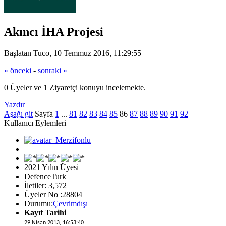
Akıncı İHA Projesi
Başlatan Tuco, 10 Temmuz 2016, 11:29:55
« önceki
-
sonraki »
0 Üyeler ve 1 Ziyaretçi konuyu incelemekte.
Yazdır
Aşağı git
Sayfa
1
...
81
82
83
84
85
86
87
88
89
90
91
92
Kullanıcı Eylemleri
2021 Yılın Üyesi
DefenceTurk
İletiler: 3,572
Üyeler No :28804
Durumu:
Çevrimdışı
Kayıt Tarihi
29 Nisan 2013, 16:53:40