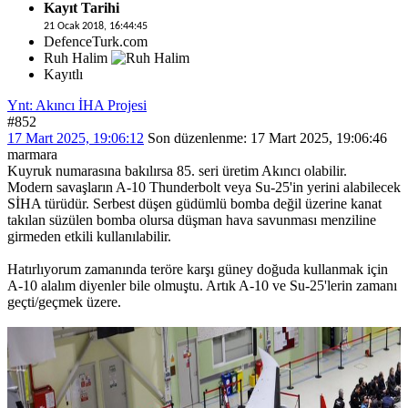
Kayıt Tarihi
21 Ocak 2018, 16:44:45
DefenceTurk.com
Ruh Halim
Kayıtlı
Ynt: Akıncı İHA Projesi
#852
17 Mart 2025, 19:06:12
Son düzenlenme
: 17 Mart 2025, 19:06:46
marmara
Kuyruk numarasına bakılırsa 85. seri üretim Akıncı olabilir.
Modern savaşların A-10 Thunderbolt veya Su-25'in yerini alabilecek
SİHA türüdür. Serbest düşen güdümlü bomba değil üzerine kanat
takılan süzülen bomba olursa düşman hava savunması menziline
girmeden etkili kullanılabilir.
Hatırlıyorum zamanında teröre karşı güney doğuda kullanmak için
A-10 alalım diyenler bile olmuştu. Artık A-10 ve Su-25'lerin zamanı
geçti/geçmek üzere.