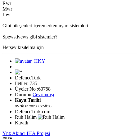
Rwr
Mwr
Lwr
Gibi bileşenleri içeren erken uyarı sistemleri
Spews,ivews gibi sistemler?
Herşey kızılelma için
DefenceTurk
İletiler: 735
Üyeler No :60758
Durumu:
Çevrimdışı
Kayıt Tarihi
06 Nisan 2023, 09:58:35
DefenceTurk.com
Ruh Halim
Kayıtlı
Ynt: Akıncı İHA Projesi
#856