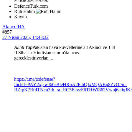
21 Ocak 2025, 21:46:26
DefenceTurk.com
Ruh Halim
Kayıtlı
Akıncı İHA
#857
27 Nisan 2025, 14:48:32
Alıntı Yap
Pakistan hava kuvvetlerine ait Akinci ve T B
II Siha'lar Hindistan sınırın'da ucus
gerceklestiriyorlar.....
https://t.me/tcdefense?
fbclid=PAY2xjawJ66sBleHRuA2FlbQIxMQABp8ZvOlSu-
BZrpK7R0ITNcu3rh_ra_HC5EevzS6THWf862Vwnj6a0qJ