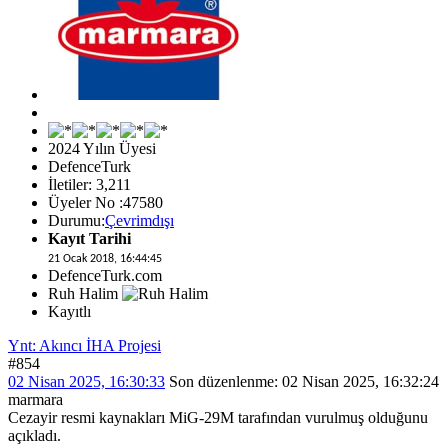
2024 Yılın Üyesi
DefenceTurk
İletiler: 3,211
Üyeler No :47580
Durumu:
Çevrimdışı
Kayıt Tarihi
21 Ocak 2018, 16:44:45
DefenceTurk.com
Ruh Halim
Kayıtlı
Ynt: Akıncı İHA Projesi
#854
02 Nisan 2025, 16:30:33
Son düzenlenme
: 02 Nisan 2025, 16:32:24
marmara
Cezayir resmi kaynakları MiG-29M tarafından vurulmuş olduğunu
açıkladı.