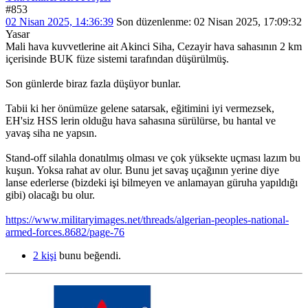
#853
02 Nisan 2025, 14:36:39
Son düzenlenme
: 02 Nisan 2025, 17:09:32
Yasar
Mali hava kuvvetlerine ait Akinci Siha, Cezayir hava sahasının 2 km
içerisinde BUK füze sistemi tarafından düşürülmüş.
Son günlerde biraz fazla düşüyor bunlar.
Tabii ki her önümüze gelene satarsak, eğitimini iyi vermezsek,
EH'siz HSS lerin olduğu hava sahasına sürülürse, bu hantal ve
yavaş siha ne yapsın.
Stand-off silahla donatılmış olması ve çok yüksekte uçması lazım bu
kuşun. Yoksa rahat av olur. Bunu jet savaş uçağının yerine diye
lanse ederlerse (bizdeki işi bilmeyen ve anlamayan güruha yapıldığı
gibi) olacağı bu olur.
https://www.militaryimages.net/threads/algerian-peoples-national-
armed-forces.8682/page-76
2 kişi
bunu beğendi.