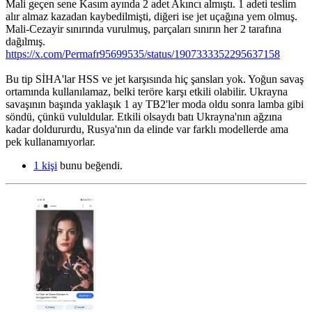
Mali geçen sene Kasım ayında 2 adet Akıncı almıştı. 1 adeti teslim
alır almaz kazadan kaybedilmişti, diğeri ise jet uçağına yem olmuş.
Mali-Cezayir sınırında vurulmuş, parçaları sınırın her 2 tarafına
dağılmış.
https://x.com/Permafr95699535/status/1907333352295637158
Bu tip SİHA'lar HSS ve jet karşısında hiç şansları yok. Yoğun savaş
ortamında kullanılamaz, belki teröre karşı etkili olabilir. Ukrayna
savaşının başında yaklaşık 1 ay TB2'ler moda oldu sonra lamba gibi
söndü, çünkü vululdular. Etkili olsaydı batı Ukrayna'nın ağzına
kadar doldururdu, Rusya'nın da elinde var farklı modellerde ama
pek kullanamıyorlar.
1 kişi
bunu beğendi.