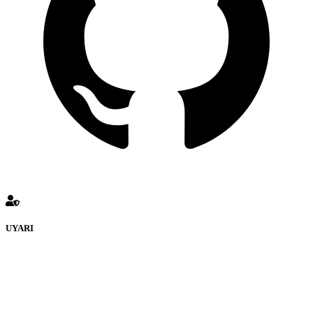
UYARI
defenceturk Forumuna eklenen ve farklı sitelere yönlendiren
bağlantı adreslerinden (linklerden) www.defenceturk.com sorumlu
tutulamaz. İnternet sitemizde, kaynak ya da bağlantı adresi(link)
göstermeksizin izinsiz bir şekilde yapılan her türlü haber ve bilgi
paylaşımı yasaktır. Forumumuzda izinsiz ve kaynak göstermeksizin