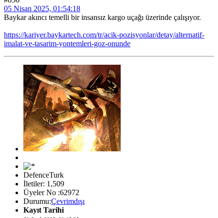
05 Nisan 2025, 01:54:18
Baykar akıncı temelli bir insansız kargo uçağı üzerinde çalışıyor.
https://kariyer.baykartech.com/tr/acik-pozisyonlar/detay/alternatif-
imalat-ve-tasarim-yontemleri-goz-onunde
DefenceTurk
İletiler: 1,509
Üyeler No :62972
Durumu:
Çevrimdışı
Kayıt Tarihi