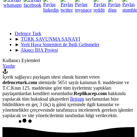
Defence Turk
►
TÜRK SAVUNMA SANAYİ
►
Yerli Hava Sistemleri ile İlgili Gelişmeler
►
Akıncı İHA Projesi
Kullanıcı Eylemleri
Yazdır
İçerik sağlayıcı paylaşım sitesi olarak hizmet veren
defenceturk.com
sitemizde 5651 sayılı kanunun 8. maddesine ve
T.C.Knın 125. maddesine göre tüm üyelerimiz yaptıkları
paylaşımlardan kendileri sorumludur.
Replikacep.com
hakkında
yapılacak tüm hukuksal şikayetleri
İletişim
sayfamızdan bize
bildirdikten en geç 3 (üç) iş günü içerisinde ilgili kanunlar ve
yönetmelikler çerçevesinde tarafımızca incelenerek gereken işlemler
yapılacak ve site yöneticilerimiz tarafından bilgi verilecektir.