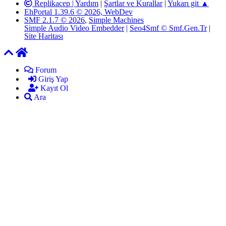
Replikacep |
Yardım
|
Şartlar ve Kurallar
|
Yukarı git ▲
EhPortal 1.39.6 © 2026, WebDev
SMF 2.1.7 © 2026
,
Simple Machines
Simple Audio Video Embedder
|
Seo4Smf © Smf.Gen.Tr
|
Site Haritası
Forum
Giriş Yap
Kayıt Ol
Ara