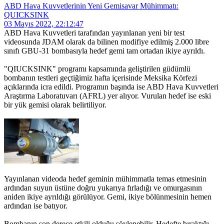
ABD Hava Kuvvetlerinin Yeni Gemisavar Mühimmatı:
QUICKSINK
03 Mayıs 2022, 22:12:47
ABD Hava Kuvvetleri tarafından yayınlanan yeni bir test
videosunda JDAM olarak da bilinen modifiye edilmiş 2.000 libre
sınıfı GBU-31 bombasıyla hedef gemi tam ortadan ikiye ayrıldı.
"QIUCKSINK" programı kapsamında geliştirilen güdümlü
bombanın testleri geçtiğimiz hafta içerisinde Meksika Körfezi
açıklarında icra edildi. Programın başında ise ABD Hava Kuvvetleri
Araştırma Laboratuvarı (AFRL) yer alıyor. Vurulan hedef ise eski
bir yük gemisi olarak belirtiliyor.
Yayınlanan videoda hedef geminin mühimmatla temas etmesinin
ardından suyun üstüne doğru yukarıya fırladığı ve omurgasının
aniden ikiye ayrıldığı görülüyor. Gemi, ikiye bölünmesinin hemen
ardından ise batıyor.
Bombanın son derece etkili olduğu söylenebilir. Hedefte bıraktığı