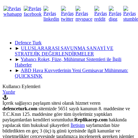
Defence Turk
►
ULUSLARARASI SAVUNMA SANAYİ VE
STRATEJİK DEĞERLENDİRMELER
►
Yabancı Roket, Füze, Mühimmat Sistemleri ile İlgili
Haberler
►
ABD Hava Kuvvetlerinin Yeni Gemisavar Mühimmatı:
QUICKSINK
Kullanıcı Eylemleri
Yazdır
İçerik sağlayıcı paylaşım sitesi olarak hizmet veren
defenceturk.com
sitemizde 5651 sayılı kanunun 8. maddesine ve
T.C.Knın 125. maddesine göre tüm üyelerimiz yaptıkları
paylaşımlardan kendileri sorumludur.
Replikacep.com
hakkında
yapılacak tüm hukuksal şikayetleri
İletişim
sayfamızdan bize
bildirdikten en geç 3 (üç) iş günü içerisinde ilgili kanunlar ve
yönetmelikler çerçevesinde tarafımızca incelenerek gereken işlemler