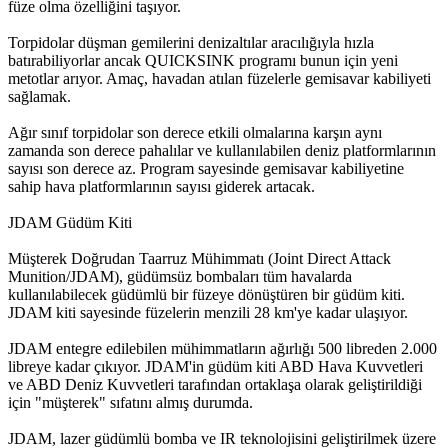
füze olma özelliğini taşıyor.
Torpidolar düşman gemilerini denizaltılar aracılığıyla hızla
batırabiliyorlar ancak QUICKSINK programı bunun için yeni
metotlar arıyor. Amaç, havadan atılan füzelerle gemisavar kabiliyeti
sağlamak.
Ağır sınıf torpidolar son derece etkili olmalarına karşın aynı
zamanda son derece pahalılar ve kullanılabilen deniz platformlarının
sayısı son derece az. Program sayesinde gemisavar kabiliyetine
sahip hava platformlarının sayısı giderek artacak.
JDAM Güdüm Kiti
Müşterek Doğrudan Taarruz Mühimmatı (Joint Direct Attack
Munition/JDAM), güdümsüz bombaları tüm havalarda
kullanılabilecek güdümlü bir füzeye dönüştüren bir güdüm kiti.
JDAM kiti sayesinde füzelerin menzili 28 km'ye kadar ulaşıyor.
JDAM entegre edilebilen mühimmatların ağırlığı 500 libreden 2.000
libreye kadar çıkıyor. JDAM'in güdüm kiti ABD Hava Kuvvetleri
ve ABD Deniz Kuvvetleri tarafından ortaklaşa olarak geliştirildiği
için "müşterek" sıfatını almış durumda.
JDAM, lazer güdümlü bomba ve IR teknolojisini geliştirilmek üzere