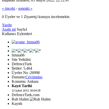
Başlatan fırtına06, 03 Mayıs 2022, 22:12:47
« önceki
-
sonraki »
0 Üyeler ve 1 Ziyaretçi konuyu incelemekte.
Yazdır
Aşağı git
Sayfa
1
Kullanıcı Eylemleri
fırtına06
Site Yetkilisi
DefenceTurk
İletiler: 5,464
Üyeler No :26998
Durumu:
Çevrimdışı
Konumu: Ankara
Kayıt Tarihi
12 Şubat 2013, 00:04:58
DefenceTurk.com
Ruh Halim
Kayıtlı