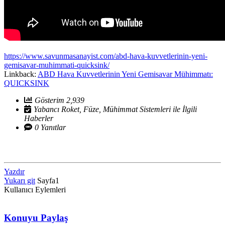
https://www.savunmasanayist.com/abd-hava-kuvvetlerinin-yeni-
gemisavar-muhimmati-quicksink/
Linkback:
ABD Hava Kuvvetlerinin Yeni Gemisavar Mühimmatı:
QUICKSINK
Gösterim 2,939
Yabancı Roket, Füze, Mühimmat Sistemleri ile İlgili
Haberler
0 Yanıtlar
Yazdır
Yukarı git
Sayfa
1
Kullanıcı Eylemleri
Konuyu Paylaş