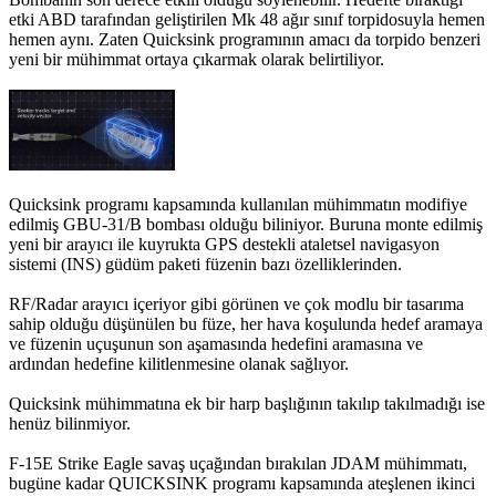
etki ABD tarafından geliştirilen Mk 48 ağır sınıf torpidosuyla hemen
hemen aynı. Zaten Quicksink programının amacı da torpido benzeri
yeni bir mühimmat ortaya çıkarmak olarak belirtiliyor.
Quicksink programı kapsamında kullanılan mühimmatın modifiye
edilmiş GBU-31/B bombası olduğu biliniyor. Buruna monte edilmiş
yeni bir arayıcı ile kuyrukta GPS destekli ataletsel navigasyon
sistemi (INS) güdüm paketi füzenin bazı özelliklerinden.
RF/Radar arayıcı içeriyor gibi görünen ve çok modlu bir tasarıma
sahip olduğu düşünülen bu füze, her hava koşulunda hedef aramaya
ve füzenin uçuşunun son aşamasında hedefini aramasına ve
ardından hedefine kilitlenmesine olanak sağlıyor.
Quicksink mühimmatına ek bir harp başlığının takılıp takılmadığı ise
henüz bilinmiyor.
F-15E Strike Eagle savaş uçağından bırakılan JDAM mühimmatı,
bugüne kadar QUICKSINK programı kapsamında ateşlenen ikinci