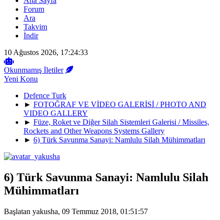
Ana Sayfa
Forum
Ara
Takvim
İndir
10 Ağustos 2026, 17:24:33
Okunmamış İletiler
Yeni Konu
Defence Turk
►
FOTOĞRAF VE VİDEO GALERİSİ / PHOTO AND
VIDEO GALLERY
►
Füze, Roket ve Diğer Silah Sistemleri Galerisi / Missiles,
Rockets and Other Weapons Systems Gallery
►
6) Türk Savunma Sanayi: Namlulu Silah Mühimmatları
6) Türk Savunma Sanayi: Namlulu Silah
Mühimmatları
Başlatan yakusha, 09 Temmuz 2018, 01:51:57