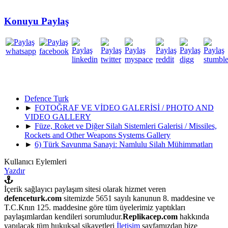
Konuyu Paylaş
Defence Turk
►
FOTOĞRAF VE VİDEO GALERİSİ / PHOTO AND
VIDEO GALLERY
►
Füze, Roket ve Diğer Silah Sistemleri Galerisi / Missiles,
Rockets and Other Weapons Systems Gallery
►
6) Türk Savunma Sanayi: Namlulu Silah Mühimmatları
Kullanıcı Eylemleri
Yazdır
İçerik sağlayıcı paylaşım sitesi olarak hizmet veren
defenceturk.com
sitemizde 5651 sayılı kanunun 8. maddesine ve
T.C.Knın 125. maddesine göre tüm üyelerimiz yaptıkları
paylaşımlardan kendileri sorumludur.
Replikacep.com
hakkında
yapılacak tüm hukuksal şikayetleri
İletişim
sayfamızdan bize