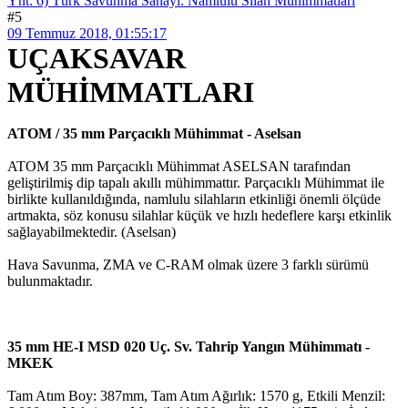
Ynt: 6) Türk Savunma Sanayi: Namlulu Silah Mühimmatları
#5
09 Temmuz 2018, 01:55:17
UÇAKSAVAR
MÜHİMMATLARI
ATOM / 35 mm Parçacıklı Mühimmat - Aselsan
ATOM 35 mm Parçacıklı Mühimmat ASELSAN tarafından
geliştirilmiş dip tapalı akıllı mühimmattır. Parçacıklı Mühimmat ile
birlikte kullanıldığında, namlulu silahların etkinliği önemli ölçüde
artmakta, söz konusu silahlar küçük ve hızlı hedeflere karşı etkinlik
sağlayabilmektedir. (Aselsan)
Hava Savunma, ZMA ve C-RAM olmak üzere 3 farklı sürümü
bulunmaktadır.
35 mm HE-I MSD 020 Uç. Sv. Tahrip Yangın Mühimmatı -
MKEK
Tam Atım Boy: 387mm, Tam Atım Ağırlık: 1570 g, Etkili Menzil: