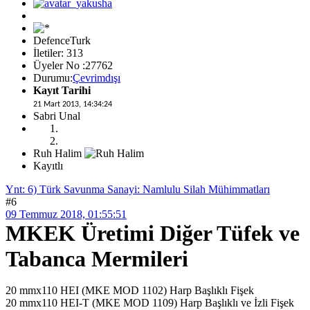
DefenceTurk
İletiler: 313
Üyeler No :27762
Durumu:
Çevrimdışı
Kayıt Tarihi
21 Mart 2013, 14:34:24
Sabri Unal
Ruh Halim
Kayıtlı
Ynt: 6) Türk Savunma Sanayi: Namlulu Silah Mühimmatları
#6
09 Temmuz 2018, 01:55:51
MKEK Üretimi Diğer Tüfek ve
Tabanca Mermileri
20 mmx110 HEI (MKE MOD 1102) Harp Başlıklı Fişek
20 mmx110 HEI-T (MKE MOD 1109) Harp Başlıklı ve İzli Fişek