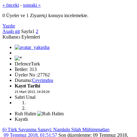
« önceki
-
sonraki »
0 Üyeler ve 1 Ziyaretçi konuyu incelemekte.
Yazdır
Aşağı git
Sayfa
1
2
Kullanıcı Eylemleri
DefenceTurk
İletiler: 313
Üyeler No :27762
Durumu:
Çevrimdışı
Kayıt Tarihi
21 Mart 2013, 14:34:24
Sabri Unal
Ruh Halim
Kayıtlı
6) Türk Savunma Sanayi: Namlulu Silah Mühimmatları
09 Temmuz 2018, 01:51:57
Son düzenlenme
: 09 Temmuz 2018,