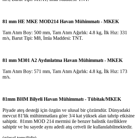
81 mm HE MKE MOD214 Havan Mühimmatı - MKEK
Tam Atım Boy: 500 mm, Tam Atım Ağırlık: 4.8 kg, İlk Hız: 331
m/s, Barut Tipi: M8, İmla Maddesi: TNT.
81 mm M301 A2 Aydınlatma Havan Mühimmatı - MKEK
Tam Atım Boy: 571 mm, Tam Atım Ağırlık: 4.8 kg, İlk Hız: 173
m/s.
81mm BHM Bilyeli Havan Mühimmatı - Tübitak/MKEK
Piyade ateş desteği için özgün ve ulusal bir çözümdür. Dünyadaki
mevcut 81'lik mühimmatlara göre 3/4 kat yüksek alan tahrip etkisine
sahiptir. 81mm MOD 214 mermisi ile benzer balistik özelliklere
sahiptir ve bu sayede aynı adedi atış cetveli ile kullanılabilmektedir.
(görsel temsilidir)