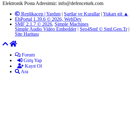
Elektronik Posta Adresimiz: info@defenceturk.com
Replikacep |
Yardım
|
Şartlar ve Kurallar
|
Yukarı git ▲
EhPortal 1.39.6 © 2026, WebDev
SMF 2.1.7 © 2026
,
Simple Machines
Simple Audio Video Embedder
|
Seo4Smf © Smf.Gen.Tr
|
Site Haritası
Forum
Giriş Yap
Kayıt Ol
Ara