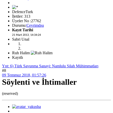
DefenceTurk
İletiler: 313
Üyeler No :27762
Durumu:
Çevrimdışı
Kayıt Tarihi
21 Mart 2013, 14:34:24
Sabri Unal
Ruh Halim
Kayıtlı
Ynt: 6) Türk Savunma Sanayi: Namlulu Silah Mühimmatları
#8
09 Temmuz 2018, 01:57:26
Söylenti ve İhtimaller
(reserved)