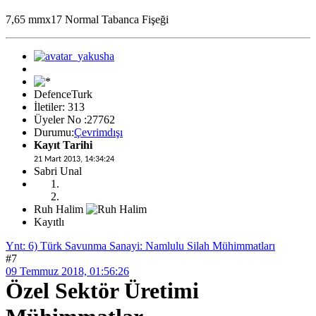
7,65 mmx17 Normal Tabanca Fişeği
DefenceTurk
İletiler: 313
Üyeler No :27762
Durumu:
Çevrimdışı
Kayıt Tarihi
21 Mart 2013, 14:34:24
Sabri Unal
Ruh Halim
Kayıtlı
Ynt: 6) Türk Savunma Sanayi: Namlulu Silah Mühimmatları
#7
09 Temmuz 2018, 01:56:26
Özel Sektör Üretimi