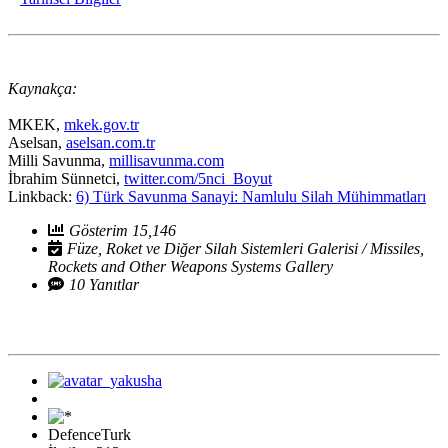
Kaynakça:
MKEK,
mkek.gov.tr
Aselsan,
aselsan.com.tr
Milli Savunma,
millisavunma.com
İbrahim Sünnetci,
twitter.com/5nci_Boyut
Linkback:
6) Türk Savunma Sanayi: Namlulu Silah Mühimmatları
Gösterim 15,146
Füze, Roket ve Diğer Silah Sistemleri Galerisi / Missiles,
Rockets and Other Weapons Systems Gallery
10 Yanıtlar
DefenceTurk