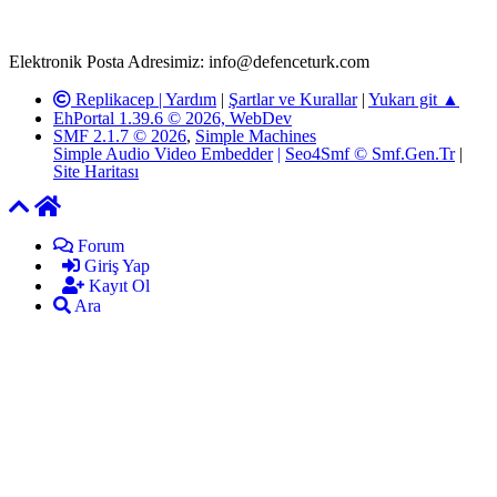
kanunlar ve yönetmelikler çerçevesinde tarafımızca incelenerek site
yöneticilerimiz tarafından gereken çalışmaların yapılmasının
ardından ilgili kişi ya da kuruma yazılı açıklama yapılacaktır.
Elektronik Posta Adresimiz: info@defenceturk.com
Replikacep |
Yardım
|
Şartlar ve Kurallar
|
Yukarı git ▲
EhPortal 1.39.6 © 2026, WebDev
SMF 2.1.7 © 2026
,
Simple Machines
Simple Audio Video Embedder
|
Seo4Smf © Smf.Gen.Tr
|
Site Haritası
Forum
Giriş Yap
Kayıt Ol
Ara