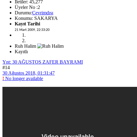
İletiler: 45,277
Üyeler No :2
Durumu:
Çevrimdışı
Konumu: SAKARYA
Kayıt Tarihi
21 Mart 2009, 22:33:20
Ruh Halim
Kayıtlı
Ynt: 30 AĞUSTOS ZAFER BAYRAMI
#14
30 Ağustos 2018, 01:31:47
!
No longer available