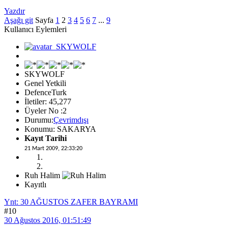
Yazdır
Aşağı git
Sayfa
1
2
3
4
5
6
7
...
9
Kullanıcı Eylemleri
SKYWOLF
Genel Yetkili
DefenceTurk
İletiler: 45,277
Üyeler No :2
Durumu:
Çevrimdışı
Konumu: SAKARYA
Kayıt Tarihi
21 Mart 2009, 22:33:20
Ruh Halim
Kayıtlı
Ynt: 30 AĞUSTOS ZAFER BAYRAMI
#10
30 Ağustos 2016, 01:51:49