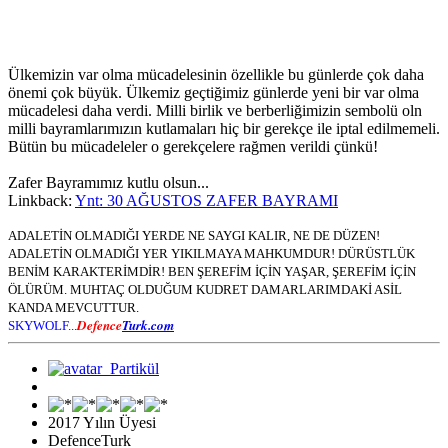
Ülkemizin var olma mücadelesinin özellikle bu günlerde çok daha
önemi çok büyük. Ülkemiz geçtiğimiz günlerde yeni bir var olma
mücadelesi daha verdi. Milli birlik ve berberliğimizin sembolü oln
milli bayramlarımızın kutlamaları hiç bir gerekçe ile iptal edilmemeli.
Bütün bu mücadeleler o gerekçelere rağmen verildi çünkü!
Zafer Bayramımız kutlu olsun...
Linkback:
Ynt: 30 AĞUSTOS ZAFER BAYRAMI
ADALETİN OLMADIĞI YERDE NE SAYGI KALIR, NE DE DÜZEN!
ADALETİN OLMADIĞI YER YIKILMAYA MAHKUMDUR! DÜRÜSTLÜK
BENİM KARAKTERİMDİR! BEN ŞEREFİM İÇİN YAŞAR, ŞEREFİM İÇİN
ÖLÜRÜM. MUHTAÇ OLDUĞUM KUDRET DAMARLARIMDAKİ ASİL
KANDA MEVCUTTUR.
Defence
Turk.com
SKYWOLF...
2017 Yılın Üyesi
DefenceTurk