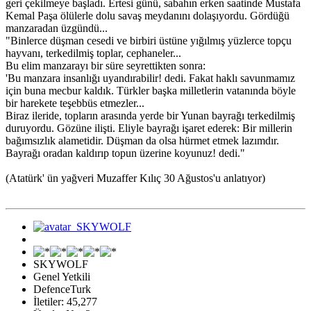
geri çekilmeye başladı. Ertesi günü, sabahın erken saatinde Mustafa
Kemal Paşa ölülerle dolu savaş meydanını dolaşıyordu. Gördüğü
manzaradan üzgündü...
"Binlerce düşman cesedi ve birbiri üstüne yığılmış yüzlerce topçu
hayvanı, terkedilmiş toplar, cephaneler...
Bu elim manzarayı bir süre seyrettikten sonra:
'Bu manzara insanlığı uyandırabilir! dedi. Fakat haklı savunmamız
için buna mecbur kaldık. Türkler başka milletlerin vatanında böyle
bir harekete teşebbüs etmezler...
Biraz ileride, topların arasında yerde bir Yunan bayrağı terkedilmiş
duruyordu. Gözüne ilişti. Eliyle bayrağı işaret ederek: Bir millerin
bağımsızlık alametidir. Düşman da olsa hürmet etmek lazımdır.
Bayrağı oradan kaldırıp topun üzerine koyunuz! dedi."
(Atatürk' ün yağveri Muzaffer Kılıç 30 Ağustos'u anlatıyor)
SKYWOLF
Genel Yetkili
DefenceTurk
İletiler: 45,277