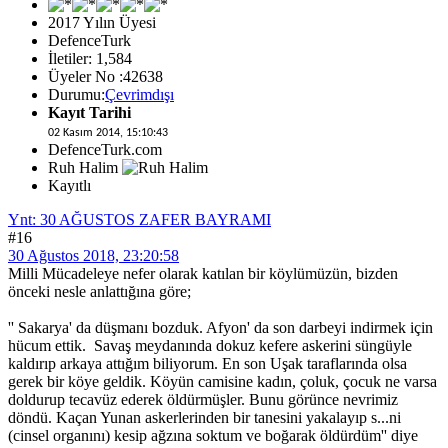
2017 Yılın Üyesi
DefenceTurk
İletiler: 1,584
Üyeler No :42638
Durumu:
Çevrimdışı
Kayıt Tarihi
02 Kasım 2014, 15:10:43
DefenceTurk.com
Ruh Halim
Kayıtlı
Ynt: 30 AĞUSTOS ZAFER BAYRAMI
#16
30 Ağustos 2018, 23:20:58
Milli Mücadeleye nefer olarak katılan bir köylümüzün, bizden
önceki nesle anlattığına göre;
'' Sakarya' da düşmanı bozduk. Afyon' da son darbeyi indirmek için
hücum ettik. Savaş meydanında dokuz kefere askerini süngüyle
kaldırıp arkaya attığım biliyorum. En son Uşak taraflarında olsa
gerek bir köye geldik. Köyün camisine kadın, çoluk, çocuk ne varsa
doldurup tecavüz ederek öldürmüşler. Bunu görünce nevrimiz
döndü. Kaçan Yunan askerlerinden bir tanesini yakalayıp s...ni
(cinsel organını) kesip ağzına soktum ve boğarak öldürdüm'' diye