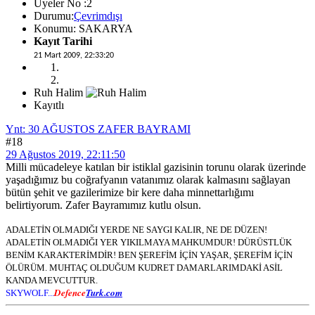
Üyeler No :2
Durumu:
Çevrimdışı
Konumu: SAKARYA
Kayıt Tarihi
21 Mart 2009, 22:33:20
Ruh Halim
Kayıtlı
Ynt: 30 AĞUSTOS ZAFER BAYRAMI
#18
29 Ağustos 2019, 22:11:50
Milli mücadeleye katılan bir istiklal gazisinin torunu olarak üzerinde
yaşadığımız bu coğrafyanın vatanımız olarak kalmasını sağlayan
bütün şehit ve gazilerimize bir kere daha minnettarlığımı
belirtiyorum. Zafer Bayramımız kutlu olsun.
ADALETİN OLMADIĞI YERDE NE SAYGI KALIR, NE DE DÜZEN!
ADALETİN OLMADIĞI YER YIKILMAYA MAHKUMDUR! DÜRÜSTLÜK
BENİM KARAKTERİMDİR! BEN ŞEREFİM İÇİN YAŞAR, ŞEREFİM İÇİN
ÖLÜRÜM. MUHTAÇ OLDUĞUM KUDRET DAMARLARIMDAKİ ASİL
KANDA MEVCUTTUR.
Defence
Turk.com
SKYWOLF...