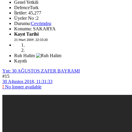
Genel Yetkili
DefenceTurk
İletiler: 45,277
Üyeler No :2
Durumu:
Çevrimdışı
Konumu: SAKARYA
Kayıt Tarihi
21 Mart 2009, 22:33:20
Ruh Halim
Kayıtlı
Ynt: 30 AĞUSTOS ZAFER BAYRAMI
#15
30 Ağustos 2018, 11:31:33
!
No longer available