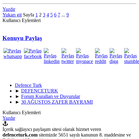
Yazdır
Yukarı git
Sayfa
1
2
3
4
5
6
7
...
9
Kullanıcı Eylemleri
Konuyu Paylaş
Defence Turk
►
DEFENCETURK
►
Forum Kuralları ve Duyurular
►
30 AĞUSTOS ZAFER BAYRAMI
Kullanıcı Eylemleri
Yazdır
İçerik sağlayıcı paylaşım sitesi olarak hizmet veren
defenceturk.com
sitemizde 5651 sayılı kanunun 8. maddesine ve