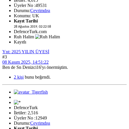
İletiler: 4,615
Üyeler No :49531
Durumu:
Çevrimdışı
Konumu: UK
Kayıt Tarihi
28 Ağustos 2019, 02:22:58
DefenceTurk.com
Ruh Halim
Kayıtlı
Ynt: 2025 YILIN ÜYESİ
#3
08 Kasım 2025, 14:51:22
Ben de Sn Denizci16'yı önermiştim.
2 kişi
bunu beğendi.
DefenceTurk
İletiler: 2,516
Üyeler No :12949
Durumu:
Çevrimdışı
Kayıt Tarihi