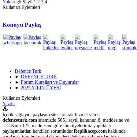
Yukarı git
Sayfa
1
2
3
4
Kullanıcı Eylemleri
Konuyu Paylaş
Defence Turk
►
DEFENCETURK
►
Forum Kuralları ve Duyurular
►
2025 YILIN ÜYESİ
Kullanıcı Eylemleri
Yazdır
İçerik sağlayıcı paylaşım sitesi olarak hizmet veren
defenceturk.com
sitemizde 5651 sayılı kanunun 8. maddesine ve
T.C.Knın 125. maddesine göre tüm üyelerimiz yaptıkları
paylaşımlardan kendileri sorumludur.
Replikacep.com
hakkında
yapılacak tüm hukuksal şikayetleri
İletişim
sayfamızdan bize