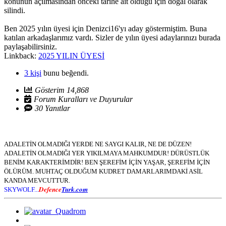
konunun açılmasından önceki tarihe ait olduğu için doğal olarak
silindi.
Ben 2025 yılın üyesi için Denizci16'yı aday göstermiştim. Buna
katılan arkadaşlarımız vardı. Sizler de yılın üyesi adaylarınızı burada
paylaşabilirsiniz.
Linkback:
2025 YILIN ÜYESİ
3 kişi
bunu beğendi.
Gösterim 14,868
Forum Kuralları ve Duyurular
30 Yanıtlar
ADALETİN OLMADIĞI YERDE NE SAYGI KALIR, NE DE DÜZEN!
ADALETİN OLMADIĞI YER YIKILMAYA MAHKUMDUR! DÜRÜSTLÜK
BENİM KARAKTERİMDİR! BEN ŞEREFİM İÇİN YAŞAR, ŞEREFİM İÇİN
ÖLÜRÜM. MUHTAÇ OLDUĞUM KUDRET DAMARLARIMDAKİ ASİL
KANDA MEVCUTTUR.
Defence
Turk.com
SKYWOLF...