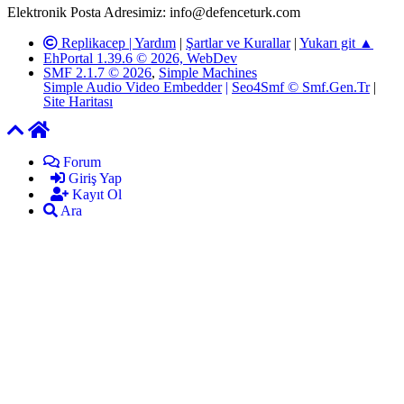
Elektronik Posta Adresimiz: info@defenceturk.com
Replikacep |
Yardım
|
Şartlar ve Kurallar
|
Yukarı git ▲
EhPortal 1.39.6 © 2026, WebDev
SMF 2.1.7 © 2026
,
Simple Machines
Simple Audio Video Embedder
|
Seo4Smf © Smf.Gen.Tr
|
Site Haritası
Forum
Giriş Yap
Kayıt Ol
Ara