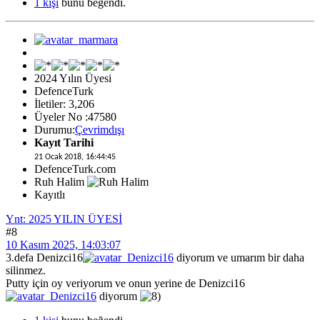
1 kişi
bunu beğendi.
2024 Yılın Üyesi
DefenceTurk
İletiler: 3,206
Üyeler No :47580
Durumu:
Çevrimdışı
Kayıt Tarihi
21 Ocak 2018, 16:44:45
DefenceTurk.com
Ruh Halim
Kayıtlı
Ynt: 2025 YILIN ÜYESİ
#8
10 Kasım 2025, 14:03:07
3.defa
Denizci16
diyorum ve umarım bir daha
silinmez.
Putty için oy veriyorum ve onun yerine de
Denizci16
diyorum