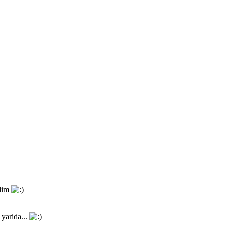
rdim
 yarida...