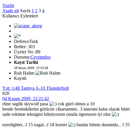
Yazdır
Aşağı git
Sayfa
1
2
3
4
Kullanıcı Eylemleri
DefenceTurk
İletiler: 303
Üyeler No :89
Durumu:
Çevrimdışı
Kayıt Tarihi
18 Nisan 2009, 17:53:36
Ruh Halim
Kayıtlı
Ynt: 1/48 Tamiya A-10 Thunderbolt
#20
04 Kasım 2009, 22:21:42
eline saglik skywolf pasa
cok güel olmus a 10
bende benimkilerini görücüe cikarsammi.. 3 tanesini kaba olarak biti
sade eskitme teknigini bilmiyorum onuda ögrensem iyi olur
eurofighter...f 15 eagal...f 18 hornet
bunlar bitmis durumda... f 35