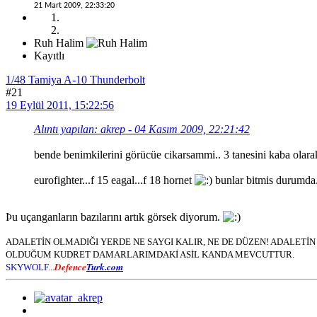
21 Mart 2009, 22:33:20
Ruh Halim
Kayıtlı
1/48 Tamiya A-10 Thunderbolt
#21
19 Eylül 2011, 15:22:56
Alıntı yapılan: akrep - 04 Kasım 2009, 22:21:42
bende benimkilerini görücüe cikarsammi.. 3 tanesini kaba olara
eurofighter...f 15 eagal...f 18 hornet
bunlar bitmis durumda..
Þu uçanganların bazılarını artık görsek diyorum.
ADALETİN OLMADIĞI YERDE NE SAYGI KALIR, NE DE DÜZEN! ADALET
OLDUĞUM KUDRET DAMARLARIMDAKİ ASİL KANDA MEVCUTTUR.
Defence
Turk.com
SKYWOLF...