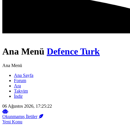
Ana Menü
Defence Turk
Ana Menü
Ana Sayfa
Forum
Ara
Takvim
İndir
06 Ağustos 2026, 17:25:22
Okunmamış İletiler
Yeni Konu