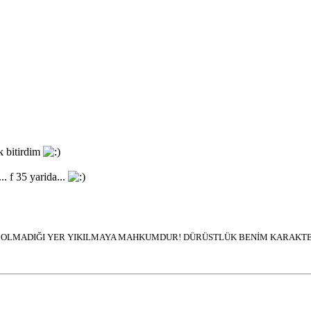
k bitirdim
. f 35 yarida...
İN OLMADIĞI YER YIKILMAYA MAHKUMDUR! DÜRÜSTLÜK BENİM KARAKTER