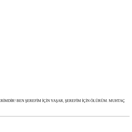
İMDİR! BEN ŞEREFİM İÇİN YAŞAR, ŞEREFİM İÇİN ÖLÜRÜM. MUHTAÇ