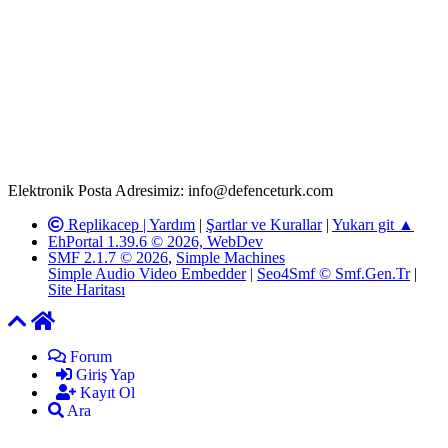
Rom ve medya haber sitesi olarak hizmet veren
www.defenceturk.com'
da, 5651 Sayılı Kanunun 8. Maddesine ve
T.C.K'nın 125. Maddesine göre, yapılan gönderi (konu, yorum)
paylaşımlarının tüm sorumluluğu forum üyelerimize aittir.
defenceturk Forumuna iletilecek olan şikayetler, elektronik posta
adresimize gönderildikten en geç üç (3) iş günü içerisinde, ilgili
kanunlar ve yönetmelikler çerçevesinde tarafımızca incelenerek site
yöneticilerimiz tarafından gereken çalışmaların yapılmasının
ardından ilgili kişi ya da kuruma yazılı açıklama yapılacaktır.
Elektronik Posta Adresimiz: info@defenceturk.com
Replikacep |
Yardım
|
Şartlar ve Kurallar
|
Yukarı git ▲
EhPortal 1.39.6 © 2026, WebDev
SMF 2.1.7 © 2026
,
Simple Machines
Simple Audio Video Embedder
|
Seo4Smf © Smf.Gen.Tr
|
Site Haritası
Forum
Giriş Yap
Kayıt Ol
Ara