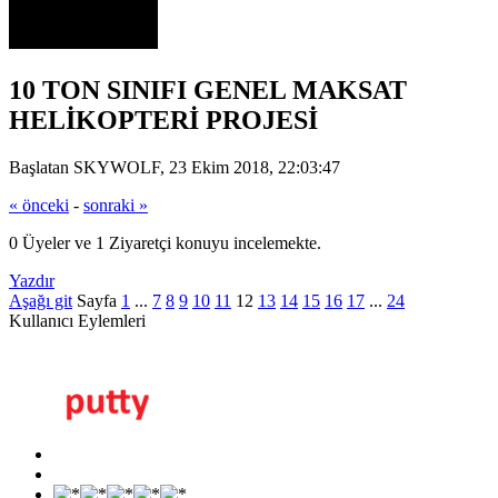
10 TON SINIFI GENEL MAKSAT
HELİKOPTERİ PROJESİ
Başlatan SKYWOLF, 23 Ekim 2018, 22:03:47
« önceki
-
sonraki »
0 Üyeler ve 1 Ziyaretçi konuyu incelemekte.
Yazdır
Aşağı git
Sayfa
1
...
7
8
9
10
11
12
13
14
15
16
17
...
24
Kullanıcı Eylemleri