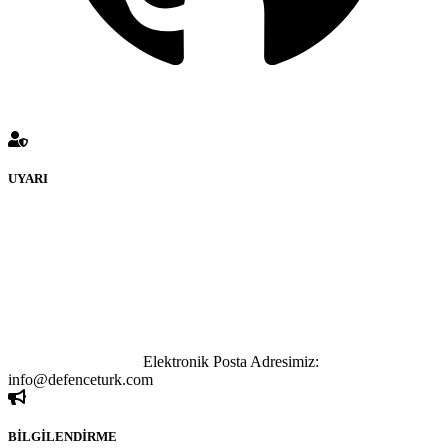
UYARI
defenceturk Forumuna eklenen ve farklı sitelere yönlendiren
bağlantı adreslerinden (linklerden) www.defenceturk.com sorumlu
tutulamaz. İnternet sitemizde, kaynak ya da bağlantı adresi(link)
göstermeksizin izinsiz bir şekilde yapılan her türlü haber ve bilgi
paylaşımı yasaktır. Forumumuzda izinsiz ve kaynak göstermeksizin
yapılan haber ve bilgi paylaşımlarından sadece eylemi gerçekleştiren
kişi sorumludur. Bu durumun mağduriyet yaratması hâlinde hak
sahibi olan kişi, kişiler ya da kurumların, bizlerle iletişime geçmesini
ivedilikle rica ederiz.
Elektronik Posta Adresimiz:
info@defenceturk.com
BİLGİLENDİRME