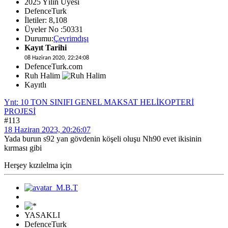
2025 Yılın Üyesi
DefenceTurk
İletiler: 8,108
Üyeler No :50331
Durumu:
Çevrimdışı
Kayıt Tarihi
08 Haziran 2020, 22:24:08
DefenceTurk.com
Ruh Halim
Kayıtlı
Ynt: 10 TON SINIFI GENEL MAKSAT HELİKOPTERİ
PROJESİ
#113
18 Haziran 2023, 20:26:07
Yada burun s92 yan gövdenin köşeli oluşu Nh90 evet ikisinin
kırması gibi
Herşey kızılelma için
YASAKLI
DefenceTurk