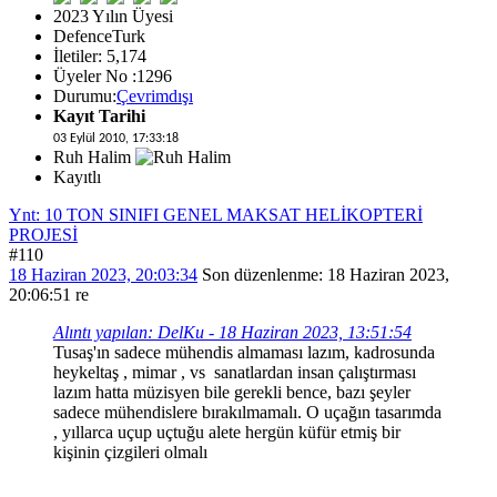
2023 Yılın Üyesi
DefenceTurk
İletiler: 5,174
Üyeler No :1296
Durumu:
Çevrimdışı
Kayıt Tarihi
03 Eylül 2010, 17:33:18
Ruh Halim
Kayıtlı
Ynt: 10 TON SINIFI GENEL MAKSAT HELİKOPTERİ
PROJESİ
#110
18 Haziran 2023, 20:03:34
Son düzenlenme
: 18 Haziran 2023,
20:06:51 re
Alıntı yapılan: DelKu - 18 Haziran 2023, 13:51:54
Tusaş'ın sadece mühendis almaması lazım, kadrosunda
heykeltaş , mimar , vs sanatlardan insan çalıştırması
lazım hatta müzisyen bile gerekli bence, bazı şeyler
sadece mühendislere bırakılmamalı. O uçağın tasarımda
, yıllarca uçup uçtuğu alete hergün küfür etmiş bir
kişinin çizgileri olmalı