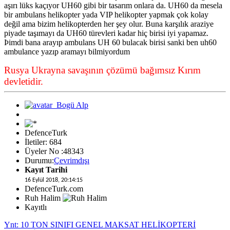
aşırı lüks kaçıyor UH60 gibi bir tasarım onlara da. UH60 da mesela
bir ambulans helikopter yada VIP helikopter yapmak çok kolay
değil ama bizim helikopterden her şey olur. Buna karşılık araziye
piyade taşımayı da UH60 türevleri kadar hiç birisi iyi yapamaz.
Þimdi bana arayıp ambulans UH 60 bulacak birisi sanki ben uh60
ambulance yazıp aramayı bilmiyordum
Rusya Ukrayna savaşının çözümü bağımsız Kırım
devletidir.
DefenceTurk
İletiler: 684
Üyeler No :48343
Durumu:
Çevrimdışı
Kayıt Tarihi
16 Eylül 2018, 20:14:15
DefenceTurk.com
Ruh Halim
Kayıtlı
Ynt: 10 TON SINIFI GENEL MAKSAT HELİKOPTERİ