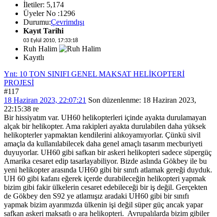
İletiler: 5,174
Üyeler No :1296
Durumu:
Çevrimdışı
Kayıt Tarihi
03 Eylül 2010, 17:33:18
Ruh Halim
Kayıtlı
Ynt: 10 TON SINIFI GENEL MAKSAT HELİKOPTERİ
PROJESİ
#117
18 Haziran 2023, 22:07:21
Son düzenlenme
: 18 Haziran 2023,
22:15:38 re
Bir hissiyatım var. UH60 helikopterleri içinde ayakta durulamayan
alçak bir helikopter. Ama rakipleri ayakta durulabilen daha yüksek
helikopterler yapmaktan kendilerini alıkoyamıyorlar. Çünkü sivil
amaçla da kullanılabilecek daha genel amaçlı tasarım mecburiyeti
duyuyorlar. UH60 gibi safkan bir askeri helikopteri sadece süpergüç
Amarika cesaret edip tasarlayabiliyor. Bizde aslında Gökbey ile bu
yeni helikopter arasında UH60 gibi bir sınıfı atlamak gereği duyduk.
UH 60 gibi kafanı eğerek içerde durabileceğin helikopteri yapmak
bizim gibi fakir ülkelerin cesaret edebileceği bir iş değil. Gerçekten
de Gökbey den S92 ye atlamışız aradaki UH60 gibi bir sınıfı
yapmak bizim ayarımızda ülkenin işi değil süper güç ancak yapar
safkan askeri maksatlı o ara helikopteri. Avrupalılarda bizim gibiler