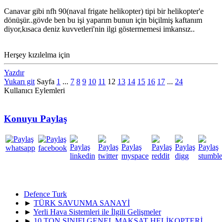
Canavar gibi nfh 90(naval frigate helikopter) tipi bir helikopter'e
dönüşür..gövde ben bu işi yaparım bunun için biçilmiş kaftanım
diyor,kısaca deniz kuvvetleri'nin ilgi göstermemesi imkansız..
Herşey kızılelma için
Yazdır
Yukarı git
Sayfa
1
...
7
8
9
10
11
12
13
14
15
16
17
...
24
Kullanıcı Eylemleri
Konuyu Paylaş
Defence Turk
►
TÜRK SAVUNMA SANAYİ
►
Yerli Hava Sistemleri ile İlgili Gelişmeler
►
10 TON SINIFI GENEL MAKSAT HELİKOPTERİ