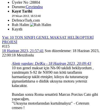
Üyeler No :28804
Durumu:
Çevrimdışı
Kayıt Tarihi
29 Nisan 2013, 16:53:40
DefenceTurk.com
Ruh Halim
Kayıtlı
Ynt: 10 TON SINIFI GENEL MAKSAT HELİKOPTERİ
PROJESİ
#115
18 Haziran 2023, 21:57:41
Son düzenlenme
: 18 Haziran 2023,
22:00:18 Merzifonlu
Alıntı yapılan: DelKu - 18 Haziran 2023, 20:09:43
10 ton genel maksat için Nh-90 taklidi bekliyordum ,
yanılmışım S-92 ile NH90 nın kötü taraflarını
harmanlayıp taklit etmişler, kiloyu da tuturamayıp
şişmanlattılarsa o düdük ukrayna motoru yetersiz
kalacaktır.
Bundan sonra Roma senatörü Marcus Porcius Cato gibi
yapacağım,
"Ukrayna motorlarından kurtulmalıyız" - Ceterum
censeo !