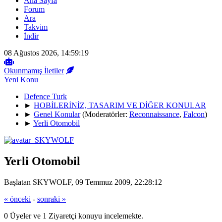
Ana Sayfa
Forum
Ara
Takvim
İndir
08 Ağustos 2026, 14:59:19
Okunmamış İletiler
Yeni Konu
Defence Turk
►
HOBİLERİNİZ, TASARIM VE DİĞER KONULAR
►
Genel Konular
(Moderatörler:
Reconnaissance
,
Falcon
)
►
Yerli Otomobil
Yerli Otomobil
Başlatan SKYWOLF, 09 Temmuz 2009, 22:28:12
« önceki
-
sonraki »
0 Üyeler ve 1 Ziyaretçi konuyu incelemekte.