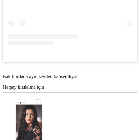
Bak burdada aynı şeyden bahsediliyor
Herşey kızılelma için