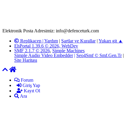
defenceturk Forumuna iletilecek olan şikayetler, elektronik posta
adresimize gönderildikten en geç üç (3) iş günü içerisinde, ilgili
kanunlar ve yönetmelikler çerçevesinde tarafımızca incelenerek site
yöneticilerimiz tarafından gereken çalışmaların yapılmasının
ardından ilgili kişi ya da kuruma yazılı açıklama yapılacaktır.
Elektronik Posta Adresimiz: info@defenceturk.com
Replikacep |
Yardım
|
Şartlar ve Kurallar
|
Yukarı git ▲
EhPortal 1.39.6 © 2026, WebDev
SMF 2.1.7 © 2026
,
Simple Machines
Simple Audio Video Embedder
|
Seo4Smf © Smf.Gen.Tr
|
Site Haritası
Forum
Giriş Yap
Kayıt Ol
Ara