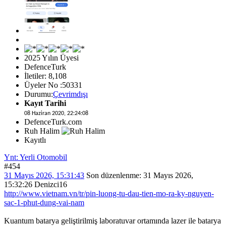
2025 Yılın Üyesi
DefenceTurk
İletiler: 8,108
Üyeler No :50331
Durumu:
Çevrimdışı
Kayıt Tarihi
08 Haziran 2020, 22:24:08
DefenceTurk.com
Ruh Halim
Kayıtlı
Ynt: Yerli Otomobil
#454
31 Mayıs 2026, 15:31:43
Son düzenlenme
: 31 Mayıs 2026,
15:32:26 Denizci16
http://www.vietnam.vn/tr/pin-luong-tu-dau-tien-mo-ra-ky-nguyen-
sac-1-phut-dung-vai-nam
Kuantum batarya geliştirilmiş laboratuvar ortamında lazer ile batarya