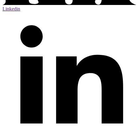
Linkedin