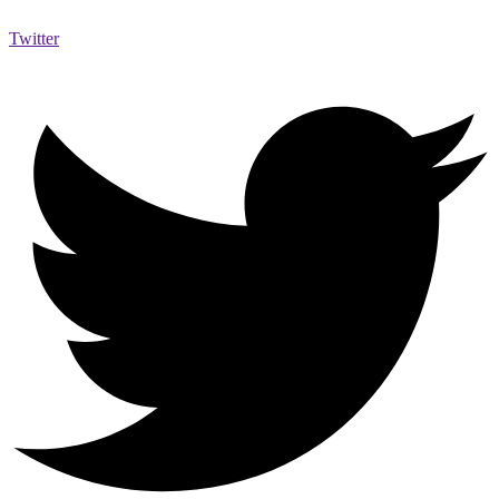
Twitter