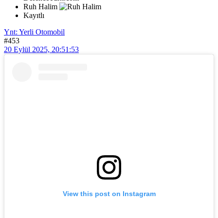
Ruh Halim
Kayıtlı
Ynt: Yerli Otomobil
#453
20 Eylül 2025, 20:51:53
View this post on Instagram