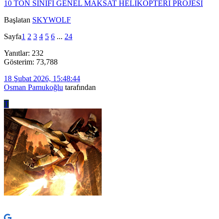
10 TON SINIFI GENEL MAKSAT HELİKOPTERİ PROJESİ
Başlatan
SKYWOLF
Sayfa
1
2
3
4
5
6
...
24
Yanıtlar: 232
Gösterim: 73,788
18 Şubat 2026, 15:48:44
Osman Pamukoğlu
tarafından
T