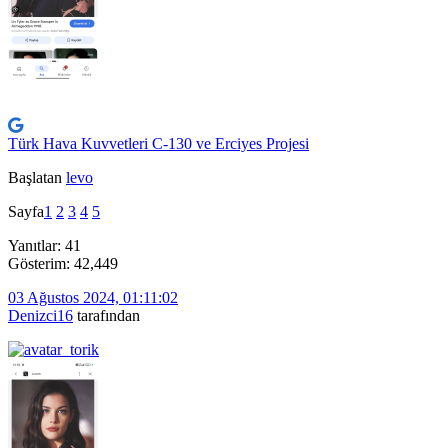
Türk Hava Kuvvetleri C-130 ve Erciyes Projesi
Başlatan
levo
Sayfa
1
2
3
4
5
Yanıtlar: 41
Gösterim: 42,449
03 Ağustos 2024, 01:11:02
Denizci16
tarafından