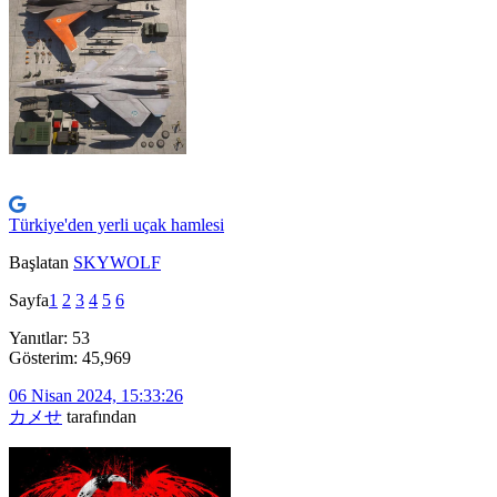
Türkiye'den yerli uçak hamlesi
Başlatan
SKYWOLF
Sayfa
1
2
3
4
5
6
Yanıtlar: 53
Gösterim: 45,969
06 Nisan 2024, 15:33:26
カメせ
tarafından