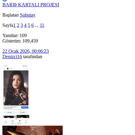
BARIÞ KARTALI PROJESİ
Başlatan
Subutay
Sayfa
1
2
3
4
5
6
...
11
Yanıtlar: 109
Gösterim: 109,459
22 Ocak 2026, 00:06:23
Denizci16
tarafından