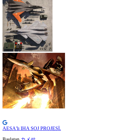
AESA'lı IHA SOJ PROJESİ.
Başlatan
カメせ