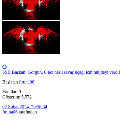
SSB Başkanı Görgün, 6’ncı nesil savaş uçağı için müjdeyi verdi!
Başlatan
fırtına06
Yanıtlar: 9
Gösterim: 5,572
02 Şubat 2024, 20:58:34
fırtına06
tarafından