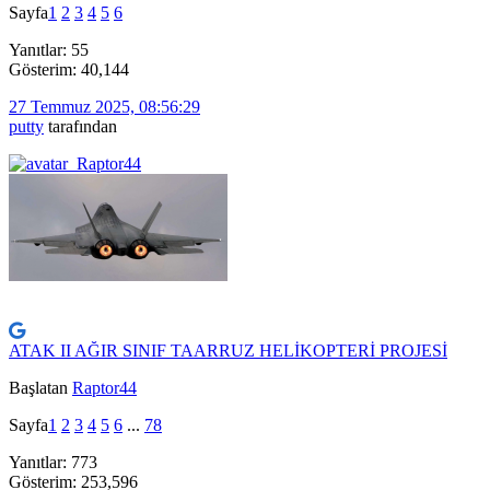
Sayfa
1
2
3
4
5
6
Yanıtlar: 55
Gösterim: 40,144
27 Temmuz 2025, 08:56:29
putty
tarafından
ATAK II AĞIR SINIF TAARRUZ HELİKOPTERİ PROJESİ
Başlatan
Raptor44
Sayfa
1
2
3
4
5
6
...
78
Yanıtlar: 773
Gösterim: 253,596