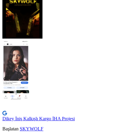
Dikey İniş Kalkışlı Kargo İHA Projesi
Başlatan
SKYWOLF