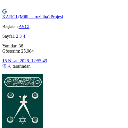
KARGI (Milli taaruzi iha) Projesi
Başlatan
AVCI
Sayfa
1
2
3
4
Yanıtlar: 36
Gösterim: 25,984
15 Nisan 2026, 12:55:49
浪人
tarafından