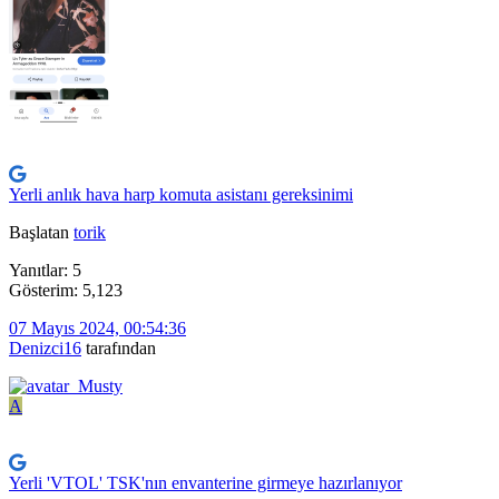
Yerli anlık hava harp komuta asistanı gereksinimi
Başlatan
torik
Yanıtlar: 5
Gösterim: 5,123
07 Mayıs 2024, 00:54:36
Denizci16
tarafından
A
Yerli 'VTOL' TSK'nın envanterine girmeye hazırlanıyor