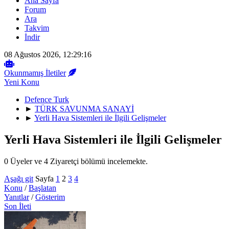
Ana Sayfa
Forum
Ara
Takvim
İndir
08 Ağustos 2026, 12:29:16
Okunmamış İletiler
Yeni Konu
Defence Turk
►
TÜRK SAVUNMA SANAYİ
►
Yerli Hava Sistemleri ile İlgili Gelişmeler
Yerli Hava Sistemleri ile İlgili Gelişmeler
0 Üyeler ve 4 Ziyaretçi bölümü incelemekte.
Aşağı git
Sayfa
1
2
3
4
Konu
/
Başlatan
Yanıtlar
/
Gösterim
Son İleti