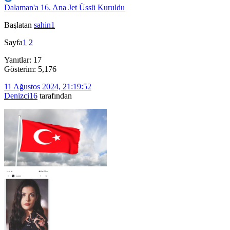
Dalaman'a 16. Ana Jet Üssü Kuruldu
Başlatan
sahin1
Sayfa
1
2
Yanıtlar: 17
Gösterim: 5,176
11 Ağustos 2024, 21:19:52
Denizci16
tarafından