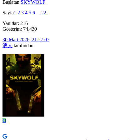
Başlatan
SKYWOLF
Sayfa
1
2
3
4
5
6
...
22
Yanıtlar: 216
Gösterim: 74,430
30 Mart 2026, 21:27:07
浪人
tarafından
O