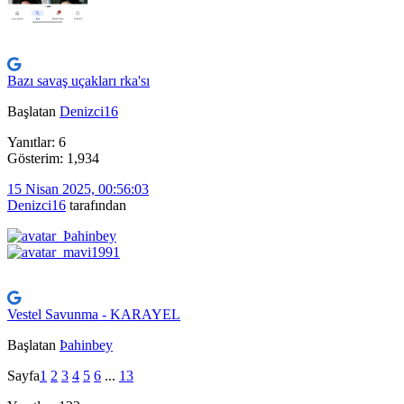
Bazı savaş uçakları rka'sı
Başlatan
Denizci16
Yanıtlar: 6
Gösterim: 1,934
15 Nisan 2025, 00:56:03
Denizci16
tarafından
Vestel Savunma - KARAYEL
Başlatan
Þahinbey
Sayfa
1
2
3
4
5
6
...
13