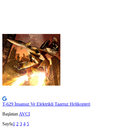
T-629 İnsansız Ve Elektrikli Taarruz Helikopteri
Başlatan
AVCI
Sayfa
1
2
3
4
5