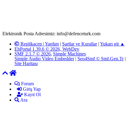
paylaşımlarının tüm sorumluluğu forum üyelerimize aittir.
defenceturk Forumuna iletilecek olan şikayetler, elektronik posta
adresimize gönderildikten en geç üç (3) iş günü içerisinde, ilgili
kanunlar ve yönetmelikler çerçevesinde tarafımızca incelenerek site
yöneticilerimiz tarafından gereken çalışmaların yapılmasının
ardından ilgili kişi ya da kuruma yazılı açıklama yapılacaktır.
Elektronik Posta Adresimiz: info@defenceturk.com
Replikacep |
Yardım
|
Şartlar ve Kurallar
|
Yukarı git ▲
EhPortal 1.39.6 © 2026, WebDev
SMF 2.1.7 © 2026
,
Simple Machines
Simple Audio Video Embedder
|
Seo4Smf © Smf.Gen.Tr
|
Site Haritası
Forum
Giriş Yap
Kayıt Ol
Ara