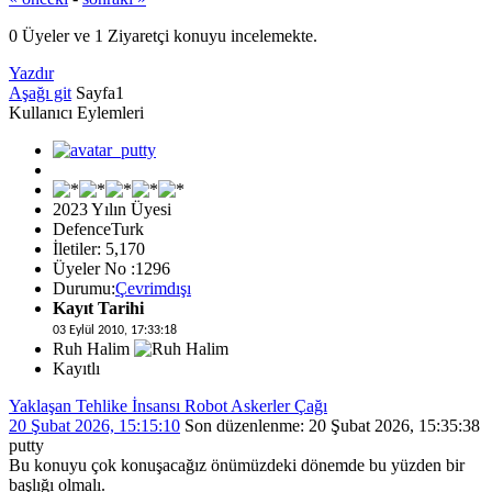
0 Üyeler ve 1 Ziyaretçi konuyu incelemekte.
Yazdır
Aşağı git
Sayfa
1
Kullanıcı Eylemleri
2023 Yılın Üyesi
DefenceTurk
İletiler: 5,170
Üyeler No :1296
Durumu:
Çevrimdışı
Kayıt Tarihi
03 Eylül 2010, 17:33:18
Ruh Halim
Kayıtlı
Yaklaşan Tehlike İnsansı Robot Askerler Çağı
20 Şubat 2026, 15:15:10
Son düzenlenme
: 20 Şubat 2026, 15:35:38
putty
Bu konuyu çok konuşacağız önümüzdeki dönemde bu yüzden bir
başlığı olmalı.