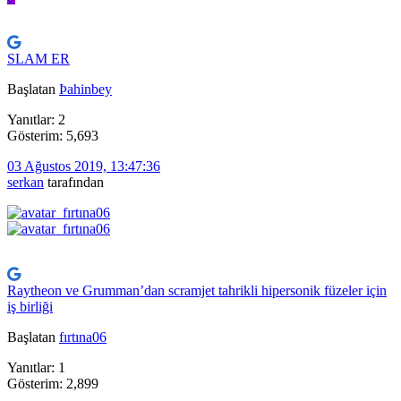
SLAM ER
Başlatan
Þahinbey
Yanıtlar: 2
Gösterim: 5,693
03 Ağustos 2019, 13:47:36
serkan
tarafından
Raytheon ve Grumman’dan scramjet tahrikli hipersonik füzeler için
iş birliği
Başlatan
fırtına06
Yanıtlar: 1
Gösterim: 2,899