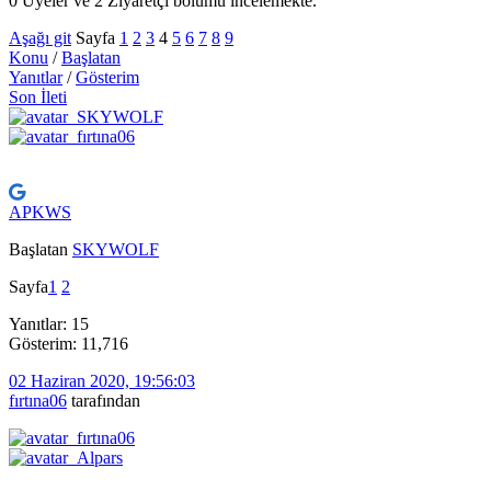
0 Üyeler ve 2 Ziyaretçi bölümü incelemekte.
Aşağı git
Sayfa
1
2
3
4
5
6
7
8
9
Konu
/
Başlatan
Yanıtlar
/
Gösterim
Son İleti
APKWS
Başlatan
SKYWOLF
Sayfa
1
2
Yanıtlar: 15
Gösterim: 11,716
02 Haziran 2020, 19:56:03
fırtına06
tarafından