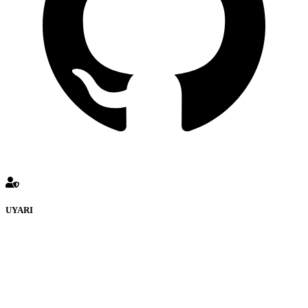
UYARI
defenceturk Forumuna eklenen ve farklı sitelere yönlendiren
bağlantı adreslerinden (linklerden) www.defenceturk.com sorumlu
tutulamaz. İnternet sitemizde, kaynak ya da bağlantı adresi(link)
göstermeksizin izinsiz bir şekilde yapılan her türlü haber ve bilgi
paylaşımı yasaktır. Forumumuzda izinsiz ve kaynak göstermeksizin
yapılan haber ve bilgi paylaşımlarından sadece eylemi gerçekleştiren