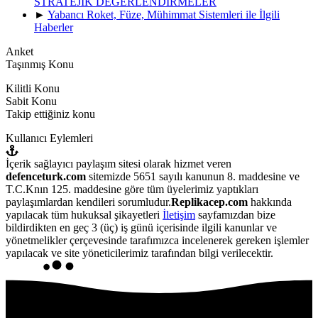
STRATEJİK DEĞERLENDİRMELER
►
Yabancı Roket, Füze, Mühimmat Sistemleri ile İlgili
Haberler
Anket
Taşınmış Konu
Kilitli Konu
Sabit Konu
Takip ettiğiniz konu
Kullanıcı Eylemleri
İçerik sağlayıcı paylaşım sitesi olarak hizmet veren
defenceturk.com
sitemizde 5651 sayılı kanunun 8. maddesine ve
T.C.Knın 125. maddesine göre tüm üyelerimiz yaptıkları
paylaşımlardan kendileri sorumludur.
Replikacep.com
hakkında
yapılacak tüm hukuksal şikayetleri
İletişim
sayfamızdan bize
bildirdikten en geç 3 (üç) iş günü içerisinde ilgili kanunlar ve
yönetmelikler çerçevesinde tarafımızca incelenerek gereken işlemler
yapılacak ve site yöneticilerimiz tarafından bilgi verilecektir.