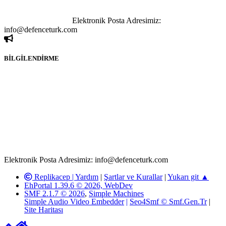
kişi sorumludur. Bu durumun mağduriyet yaratması hâlinde hak
sahibi olan kişi, kişiler ya da kurumların, bizlerle iletişime geçmesini
ivedilikle rica ederiz.
Elektronik Posta Adresimiz:
info@defenceturk.com
BİLGİLENDİRME
Rom ve medya haber sitesi olarak hizmet veren
www.defenceturk.com'
da, 5651 Sayılı Kanunun 8. Maddesine ve
T.C.K'nın 125. Maddesine göre, yapılan gönderi (konu, yorum)
paylaşımlarının tüm sorumluluğu forum üyelerimize aittir.
defenceturk Forumuna iletilecek olan şikayetler, elektronik posta
adresimize gönderildikten en geç üç (3) iş günü içerisinde, ilgili
kanunlar ve yönetmelikler çerçevesinde tarafımızca incelenerek site
yöneticilerimiz tarafından gereken çalışmaların yapılmasının
ardından ilgili kişi ya da kuruma yazılı açıklama yapılacaktır.
Elektronik Posta Adresimiz: info@defenceturk.com
Replikacep |
Yardım
|
Şartlar ve Kurallar
|
Yukarı git ▲
EhPortal 1.39.6 © 2026, WebDev
SMF 2.1.7 © 2026
,
Simple Machines
Simple Audio Video Embedder
|
Seo4Smf © Smf.Gen.Tr
|
Site Haritası