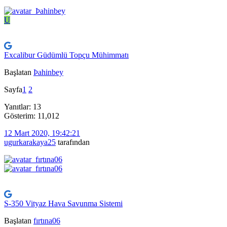
U
Excalibur Güdümlü Topçu Mühimmatı
Başlatan
Þahinbey
Sayfa
1
2
Yanıtlar: 13
Gösterim: 11,012
12 Mart 2020, 19:42:21
ugurkarakaya25
tarafından
S-350 Vityaz Hava Savunma Sistemi
Başlatan
fırtına06