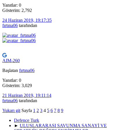
Yanıtlar: 0
Gösterim: 2,792
24 Haziran 2019, 19:17:35
fırtına06
tarafından
AIM-260
Başlatan
fırtına06
Yanıtlar: 0
Gösterim: 3,029
21 Haziran 2019, 19:11:14
fırtına06
tarafından
Yukarı git
Sayfa
1
2
3
4
5
6
7
8
9
Defence Turk
►
ULUSLARARASI SAVUNMA SANAYİ VE