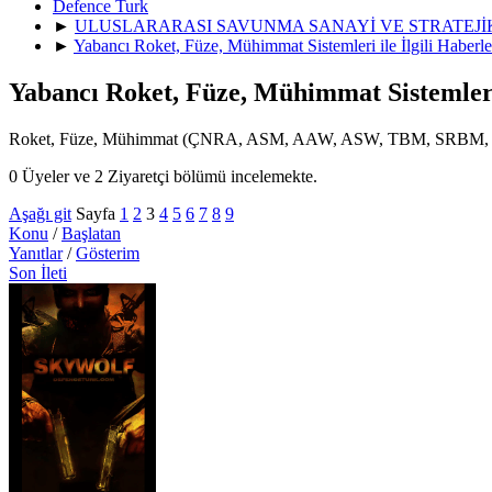
Defence Turk
►
ULUSLARARASI SAVUNMA SANAYİ VE STRATEJ
►
Yabancı Roket, Füze, Mühimmat Sistemleri ile İlgili Haberle
Yabancı Roket, Füze, Mühimmat Sistemleri 
Roket, Füze, Mühimmat (ÇNRA, ASM, AAW, ASW, TBM, SRBM, MRBM
0 Üyeler ve 2 Ziyaretçi bölümü incelemekte.
Aşağı git
Sayfa
1
2
3
4
5
6
7
8
9
Konu
/
Başlatan
Yanıtlar
/
Gösterim
Son İleti