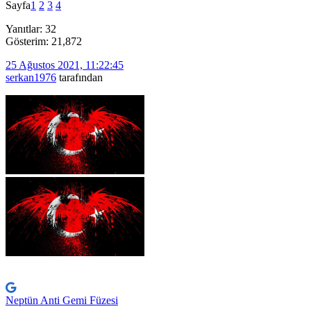
Sayfa
1
2
3
4
Yanıtlar: 32
Gösterim: 21,872
25 Ağustos 2021, 11:22:45
serkan1976
tarafından
Neptün Anti Gemi Füzesi