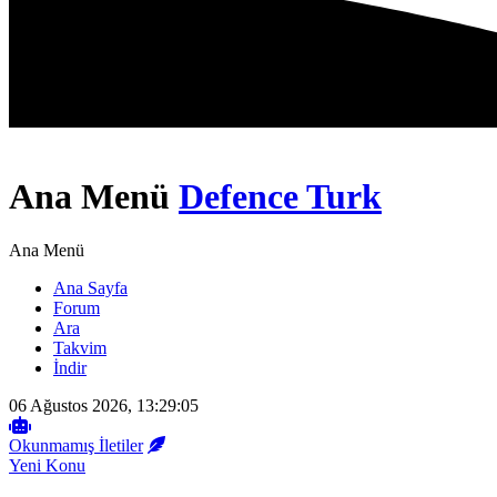
Ana Menü
Defence Turk
Ana Menü
Ana Sayfa
Forum
Ara
Takvim
İndir
06 Ağustos 2026, 13:29:05
Okunmamış İletiler
Yeni Konu