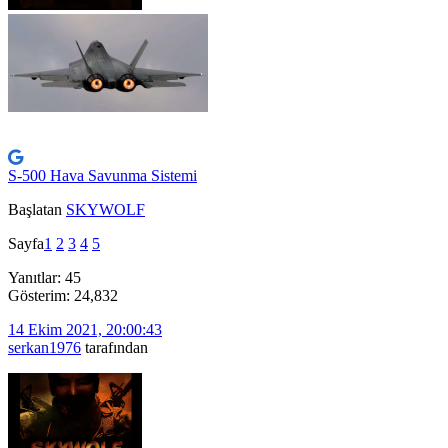
S-500 Hava Savunma Sistemi
Başlatan
SKYWOLF
Sayfa
1
2
3
4
5
Yanıtlar: 45
Gösterim: 24,832
14 Ekim 2021, 20:00:43
serkan1976
tarafından