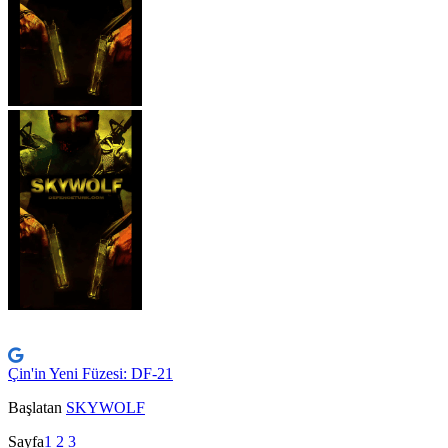
Çin'in Yeni Füzesi: DF-21
Başlatan
SKYWOLF
Sayfa
1
2
3