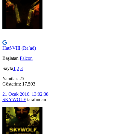
Hatf-VIII (Ra’ad)
Başlatan
Falcon
Sayfa
1
2
3
Yanıtlar: 25
Gösterim: 17,593
21 Ocak 2016, 13:02:38
SKYWOLF
tarafından