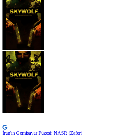
İran'ın Gemisavar Füzesi: NASR (Zafer)