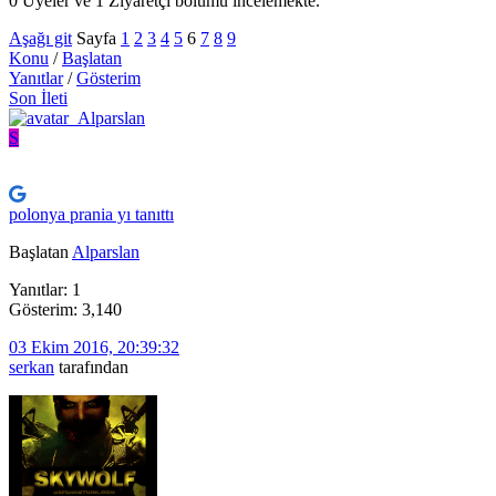
0 Üyeler ve 1 Ziyaretçi bölümü incelemekte.
Aşağı git
Sayfa
1
2
3
4
5
6
7
8
9
Konu
/
Başlatan
Yanıtlar
/
Gösterim
Son İleti
S
polonya prania yı tanıttı
Başlatan
Alparslan
Yanıtlar: 1
Gösterim: 3,140
03 Ekim 2016, 20:39:32
serkan
tarafından