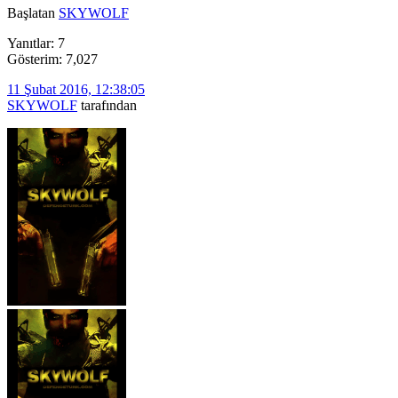
Başlatan
SKYWOLF
Yanıtlar: 7
Gösterim: 7,027
11 Şubat 2016, 12:38:05
SKYWOLF
tarafından