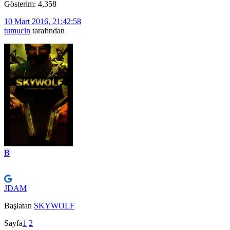
Gösterim: 4,358
10 Mart 2016, 21:42:58
tumucin
tarafından
B
JDAM
Başlatan
SKYWOLF
Sayfa
1
2