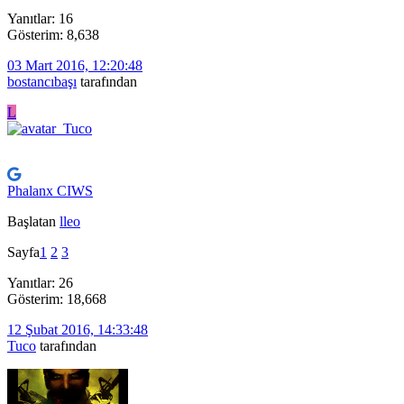
Yanıtlar: 16
Gösterim: 8,638
03 Mart 2016, 12:20:48
bostancıbaşı
tarafından
L
Phalanx CIWS
Başlatan
lleo
Sayfa
1
2
3
Yanıtlar: 26
Gösterim: 18,668
12 Şubat 2016, 14:33:48
Tuco
tarafından