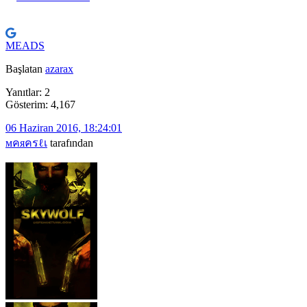
MEADS
Başlatan
azarax
Yanıtlar: 2
Gösterim: 4,167
06 Haziran 2016, 18:24:01
мคяครℓเ
tarafından