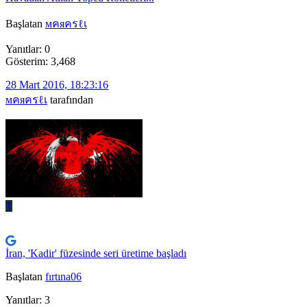
Başlatan
мคяครℓเ
Yanıtlar: 0
Gösterim: 3,468
28 Mart 2016, 18:23:16
мคяครℓเ
tarafından
T
İran, 'Kadir' füzesinde seri üretime başladı
Başlatan
fırtına06
Yanıtlar: 3