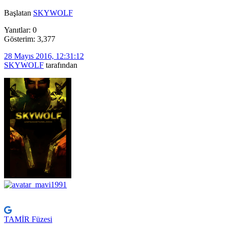
Başlatan
SKYWOLF
Yanıtlar: 0
Gösterim: 3,377
28 Mayıs 2016, 12:31:12
SKYWOLF
tarafından
TAMİR Füzesi