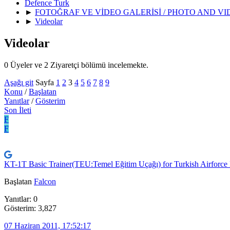
Defence Turk
►
FOTOĞRAF VE VİDEO GALERİSİ / PHOTO AND V
►
Videolar
Videolar
0 Üyeler ve 2 Ziyaretçi bölümü incelemekte.
Aşağı git
Sayfa
1
2
3
4
5
6
7
8
9
Konu
/
Başlatan
Yanıtlar
/
Gösterim
Son İleti
F
F
KT-1T Basic Trainer(TEU:Temel Eğitim Uçağı) for Turkish Airforce
Başlatan
Falcon
Yanıtlar: 0
Gösterim: 3,827
07 Haziran 2011, 17:52:17