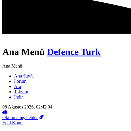
Ana Menü
Defence Turk
Ana Menü
Ana Sayfa
Forum
Ara
Takvim
İndir
08 Ağustos 2026, 02:42:04
Okunmamış İletiler
Yeni Konu