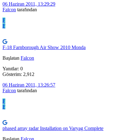
06 Haziran 2011, 13:29:29
Falcon
tarafından
F
F
F-18 Farnborough Air Show 2010 Monda
Başlatan
Falcon
Yanıtlar: 0
Gösterim: 2,912
06 Haziran 2011, 13:26:57
Falcon
tarafından
F
F
phased array radar Installation on Varyag Complete
Başlatan
Falcon