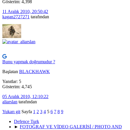
Gösterim: 4,398
11 Aralık 2010, 20:50:42
kagan2727271
tarafından
Bunu yapmak doğrumudur ?
Başlatan
BLACKHAWK
Yanıtlar: 5
Gösterim: 4,745
05 Aralık 2010, 12:10:22
aliarslan
tarafından
Yukarı git
Sayfa
1
2
3
4
5
6
7
8
9
Defence Turk
►
FOTOĞRAF VE VİDEO GALERİSİ / PHOTO AND