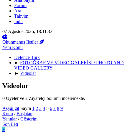
Ana Sayfa
Forum
Ara
Takvim
İndir
07 Ağustos 2026, 18:11:33
Okunmamış İletiler
Yeni Konu
Defence Turk
►
FOTOĞRAF VE VİDEO GALERİSİ / PHOTO AND
VIDEO GALLERY
►
Videolar
Videolar
0 Üyeler ve 2 Ziyaretçi bölümü incelemekte.
Aşağı git
Sayfa
1
2
3
4
5
6
7
8
9
Konu
/
Başlatan
Yanıtlar
/
Gösterim
Son İleti
F