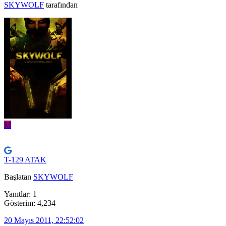
SKYWOLF
tarafından
M
T-129 ATAK
Başlatan
SKYWOLF
Yanıtlar: 1
Gösterim: 4,234
20 Mayıs 2011, 22:52:02