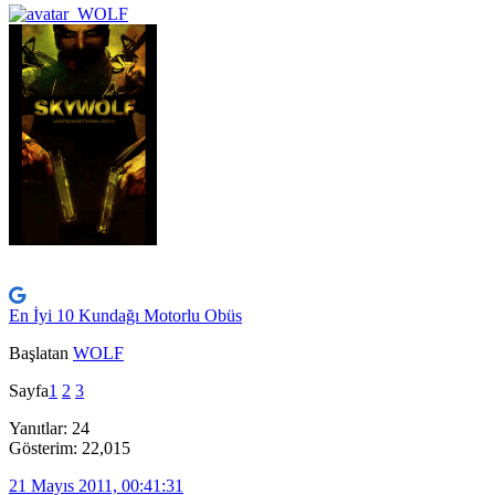
En İyi 10 Kundağı Motorlu Obüs
Başlatan
WOLF
Sayfa
1
2
3
Yanıtlar: 24
Gösterim: 22,015
21 Mayıs 2011, 00:41:31