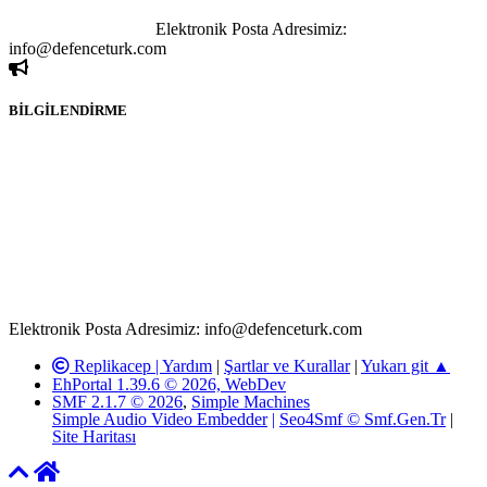
sahibi olan kişi, kişiler ya da kurumların, bizlerle iletişime geçmesini
ivedilikle rica ederiz.
Elektronik Posta Adresimiz:
info@defenceturk.com
BİLGİLENDİRME
Rom ve medya haber sitesi olarak hizmet veren
www.defenceturk.com'
da, 5651 Sayılı Kanunun 8. Maddesine ve
T.C.K'nın 125. Maddesine göre, yapılan gönderi (konu, yorum)
paylaşımlarının tüm sorumluluğu forum üyelerimize aittir.
defenceturk Forumuna iletilecek olan şikayetler, elektronik posta
adresimize gönderildikten en geç üç (3) iş günü içerisinde, ilgili
kanunlar ve yönetmelikler çerçevesinde tarafımızca incelenerek site
yöneticilerimiz tarafından gereken çalışmaların yapılmasının
ardından ilgili kişi ya da kuruma yazılı açıklama yapılacaktır.
Elektronik Posta Adresimiz: info@defenceturk.com
Replikacep |
Yardım
|
Şartlar ve Kurallar
|
Yukarı git ▲
EhPortal 1.39.6 © 2026, WebDev
SMF 2.1.7 © 2026
,
Simple Machines
Simple Audio Video Embedder
|
Seo4Smf © Smf.Gen.Tr
|
Site Haritası