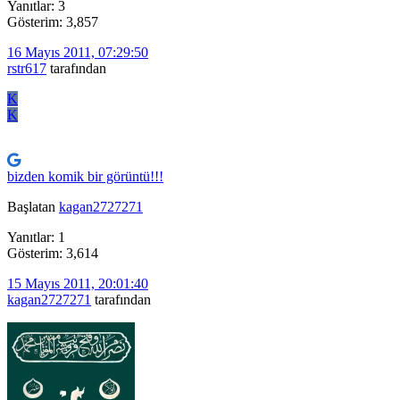
Yanıtlar: 3
Gösterim: 3,857
16 Mayıs 2011, 07:29:50
rstr617
tarafından
K
K
bizden komik bir görüntü!!!
Başlatan
kagan2727271
Yanıtlar: 1
Gösterim: 3,614
15 Mayıs 2011, 20:01:40
kagan2727271
tarafından