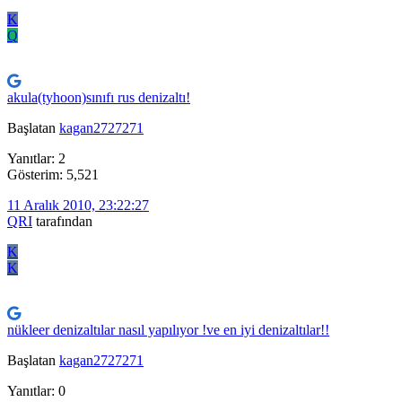
K
Q
akula(tyhoon)sınıfı rus denizaltı!
Başlatan
kagan2727271
Yanıtlar: 2
Gösterim: 5,521
11 Aralık 2010, 23:22:27
QRI
tarafından
K
K
nükleer denizaltılar nasıl yapılıyor !ve en iyi denizaltılar!!
Başlatan
kagan2727271
Yanıtlar: 0