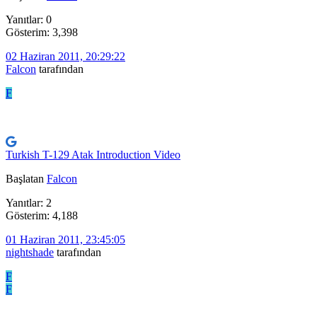
Yanıtlar: 0
Gösterim: 3,398
02 Haziran 2011, 20:29:22
Falcon
tarafından
F
Turkish T-129 Atak Introduction Video
Başlatan
Falcon
Yanıtlar: 2
Gösterim: 4,188
01 Haziran 2011, 23:45:05
nightshade
tarafından
F
F