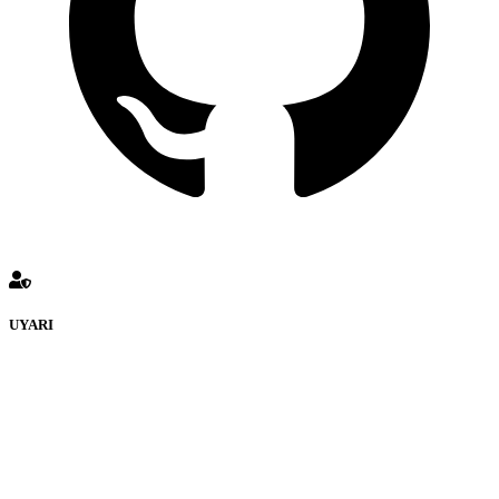
UYARI
defenceturk Forumuna eklenen ve farklı sitelere yönlendiren
bağlantı adreslerinden (linklerden) www.defenceturk.com sorumlu
tutulamaz. İnternet sitemizde, kaynak ya da bağlantı adresi(link)
göstermeksizin izinsiz bir şekilde yapılan her türlü haber ve bilgi
paylaşımı yasaktır. Forumumuzda izinsiz ve kaynak göstermeksizin
yapılan haber ve bilgi paylaşımlarından sadece eylemi gerçekleştiren
kişi sorumludur. Bu durumun mağduriyet yaratması hâlinde hak