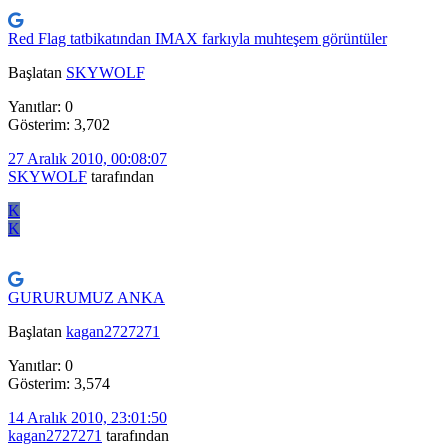
Red Flag tatbikatından IMAX farkıyla muhteşem görüntüler
Başlatan
SKYWOLF
Yanıtlar: 0
Gösterim: 3,702
27 Aralık 2010, 00:08:07
SKYWOLF
tarafından
K
K
GURURUMUZ ANKA
Başlatan
kagan2727271
Yanıtlar: 0
Gösterim: 3,574
14 Aralık 2010, 23:01:50
kagan2727271
tarafından