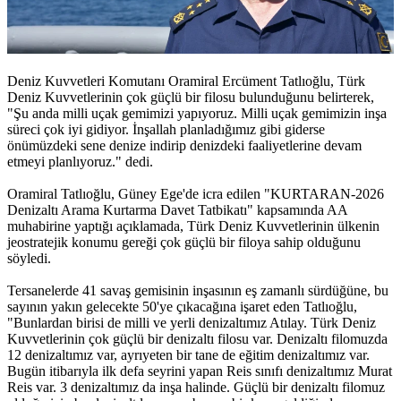
Deniz Kuvvetleri Komutanı Oramiral Ercüment Tatlıoğlu, Türk
Deniz Kuvvetlerinin çok güçlü bir filosu bulunduğunu belirterek,
"Şu anda milli uçak gemimizi yapıyoruz. Milli uçak gemimizin inşa
süreci çok iyi gidiyor. İnşallah planladığımız gibi giderse
önümüzdeki sene denize indirip denizdeki faaliyetlerine devam
etmeyi planlıyoruz." dedi.
Oramiral Tatlıoğlu, Güney Ege'de icra edilen "KURTARAN-2026
Denizaltı Arama Kurtarma Davet Tatbikatı" kapsamında AA
muhabirine yaptığı açıklamada, Türk Deniz Kuvvetlerinin ülkenin
jeostratejik konumu gereği çok güçlü bir filoya sahip olduğunu
söyledi.
Tersanelerde 41 savaş gemisinin inşasının eş zamanlı sürdüğüne, bu
sayının yakın gelecekte 50'ye çıkacağına işaret eden Tatlıoğlu,
"Bunlardan birisi de milli ve yerli denizaltımız Atılay. Türk Deniz
Kuvvetlerinin çok güçlü bir denizaltı filosu var. Denizaltı filomuzda
12 denizaltımız var, ayrıyeten bir tane de eğitim denizaltımız var.
Bugün itibarıyla ilk defa seyrini yapan Reis sınıfı denizaltımız Murat
Reis var. 3 denizaltımız da inşa halinde. Güçlü bir denizaltı filomuz