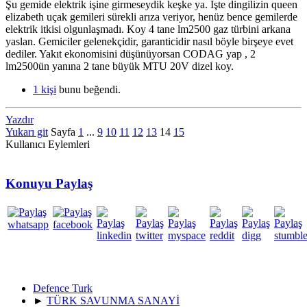
Şu gemide elektrik işine girmeseydik keşke ya. İşte dingilizin queen
elizabeth uçak gemileri sürekli arıza veriyor, henüz bence gemilerde
elektrik itkisi olgunlaşmadı. Koy 4 tane lm2500 gaz türbini arkana
yaslan. Gemiciler gelenekçidir, garanticidir nasıl böyle birşeye evet
dediler. Yakıt ekonomisini düşünüyorsan CODAG yap , 2
lm2500ün yanına 2 tane büyük MTU 20V dizel koy.
1 kişi
bunu beğendi.
Yazdır
Yukarı git
Sayfa
1
...
9
10
11
12
13
14
15
Kullanıcı Eylemleri
Konuyu Paylaş
Defence Turk
►
TÜRK SAVUNMA SANAYİ