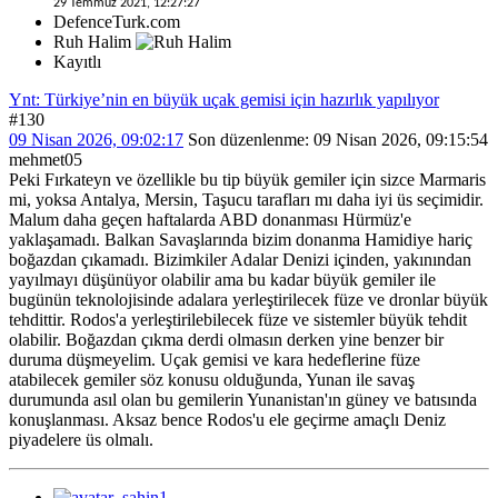
29 Temmuz 2021, 12:27:27
DefenceTurk.com
Ruh Halim
Kayıtlı
Ynt: Türkiye’nin en büyük uçak gemisi için hazırlık yapılıyor
#130
09 Nisan 2026, 09:02:17
Son düzenlenme
: 09 Nisan 2026, 09:15:54
mehmet05
Peki Fırkateyn ve özellikle bu tip büyük gemiler için sizce Marmaris
mi, yoksa Antalya, Mersin, Taşucu tarafları mı daha iyi üs seçimidir.
Malum daha geçen haftalarda ABD donanması Hürmüz'e
yaklaşamadı. Balkan Savaşlarında bizim donanma Hamidiye hariç
boğazdan çıkamadı. Bizimkiler Adalar Denizi içinden, yakınından
yayılmayı düşünüyor olabilir ama bu kadar büyük gemiler ile
bugünün teknolojisinde adalara yerleştirilecek füze ve dronlar büyük
tehdittir. Rodos'a yerleştirilebilecek füze ve sistemler büyük tehdit
olabilir. Boğazdan çıkma derdi olmasın derken yine benzer bir
duruma düşmeyelim. Uçak gemisi ve kara hedeflerine füze
atabilecek gemiler söz konusu olduğunda, Yunan ile savaş
durumunda asıl olan bu gemilerin Yunanistan'ın güney ve batısında
konuşlanması. Aksaz bence Rodos'u ele geçirme amaçlı Deniz
piyadelere üs olmalı.