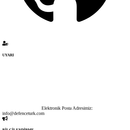
UYARI
defenceturk Forumuna eklenen ve farklı sitelere yönlendiren
bağlantı adreslerinden (linklerden) www.defenceturk.com sorumlu
tutulamaz. İnternet sitemizde, kaynak ya da bağlantı adresi(link)
göstermeksizin izinsiz bir şekilde yapılan her türlü haber ve bilgi
paylaşımı yasaktır. Forumumuzda izinsiz ve kaynak göstermeksizin
yapılan haber ve bilgi paylaşımlarından sadece eylemi gerçekleştiren
kişi sorumludur. Bu durumun mağduriyet yaratması hâlinde hak
sahibi olan kişi, kişiler ya da kurumların, bizlerle iletişime geçmesini
ivedilikle rica ederiz.
Elektronik Posta Adresimiz:
info@defenceturk.com
BİLGİLENDİRME