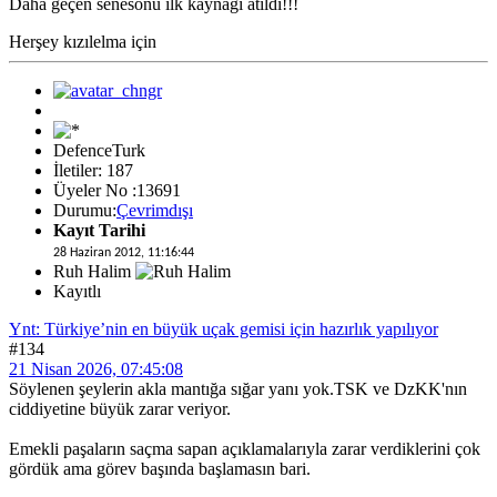
Daha geçen senesonu ilk kaynağı atıldı!!!
Herşey kızılelma için
DefenceTurk
İletiler: 187
Üyeler No :13691
Durumu:
Çevrimdışı
Kayıt Tarihi
28 Haziran 2012, 11:16:44
Ruh Halim
Kayıtlı
Ynt: Türkiye’nin en büyük uçak gemisi için hazırlık yapılıyor
#134
21 Nisan 2026, 07:45:08
Söylenen şeylerin akla mantığa sığar yanı yok.TSK ve DzKK'nın
ciddiyetine büyük zarar veriyor.
Emekli paşaların saçma sapan açıklamalarıyla zarar verdiklerini çok
gördük ama görev başında başlamasın bari.