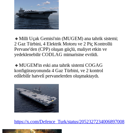
🔸Milli Uçak Gemisi'nin (MUGEM) ana tahrik sistemi;
2 Gaz Türbini, 4 Elektrik Motoru ve 2 Piç Kontrollü
Pervane'den (CPP) oluşan güçlü, maliyet etkin ve
yedeklenebilir CODLAG mimarisine evrildi.
🔸MUGEM'in eski ana tahrik sistemi COGAG
konfigürasyonunda 4 Gaz Türbini, ve 2 kontrol
edi̇lebi̇li̇r hatveli̇ pervanelerden oluşmaktaydı.
https://x.com/Defence_Turk/status/2052327234006897008