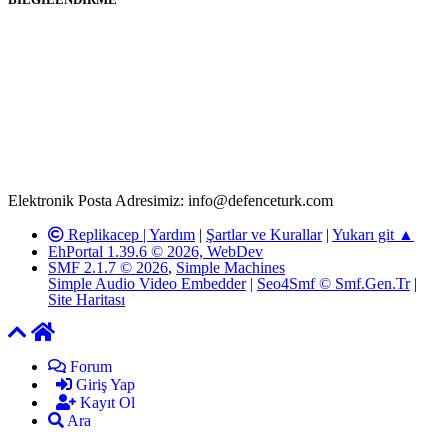
Rom ve medya haber sitesi olarak hizmet veren
www.defenceturk.com'
da, 5651 Sayılı Kanunun 8. Maddesine ve
T.C.K'nın 125. Maddesine göre, yapılan gönderi (konu, yorum)
paylaşımlarının tüm sorumluluğu forum üyelerimize aittir.
defenceturk Forumuna iletilecek olan şikayetler, elektronik posta
adresimize gönderildikten en geç üç (3) iş günü içerisinde, ilgili
kanunlar ve yönetmelikler çerçevesinde tarafımızca incelenerek site
yöneticilerimiz tarafından gereken çalışmaların yapılmasının
ardından ilgili kişi ya da kuruma yazılı açıklama yapılacaktır.
Elektronik Posta Adresimiz: info@defenceturk.com
Replikacep |
Yardım
|
Şartlar ve Kurallar
|
Yukarı git ▲
EhPortal 1.39.6 © 2026, WebDev
SMF 2.1.7 © 2026
,
Simple Machines
Simple Audio Video Embedder
|
Seo4Smf © Smf.Gen.Tr
|
Site Haritası
Forum
Giriş Yap
Kayıt Ol
Ara