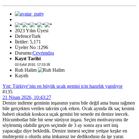
2023 Yılın Üyesi
DefenceTurk
İletiler: 5,171
Üyeler No :1296
Durumu:
Çevrimdışı
Kayıt Tarihi
03 Eylül 2010, 17:33:18
Ruh Halim
Kayıtlı
Ynt: Türkiye’nin en büyük uçak gemisi için hazırlık yapılıyor
#135
21 Nisan 2026, 10:43:27
Denize indirme geminin inşasının yarısı bile değil ama buna rağmen
bile gerçekten verilen takvim çok erken. Ocak ayında ilk saç kesimi
haberi okuduk koskoca uçak gemisi bir senede mi denize inecek.
Hücumbotlar bile bir sene sürüyor inşası. Seçim motivasyonu ile
söylenmiş olabilir geçen seçimde de 3 ay sonra aya sert iniş
yapacağız diye bekledik. Denize inmesi seçime yetişse keşke en
muhteşemi o olurdu ama imkansız ise dedikodusu da işe yarar.