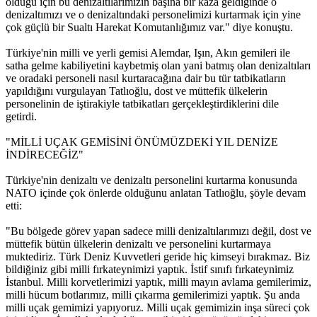
olduğu için bu denizaltılarımızın başına bir kaza geldiğinde o
denizaltımızı ve o denizaltındaki personelimizi kurtarmak için yine
çok güçlü bir Sualtı Harekat Komutanlığımız var." diye konuştu.
Türkiye'nin milli ve yerli gemisi Alemdar, Işın, Akın gemileri ile
satha gelme kabiliyetini kaybetmiş olan yani batmış olan denizaltıları
ve oradaki personeli nasıl kurtaracağına dair bu tür tatbikatların
yapıldığını vurgulayan Tatlıoğlu, dost ve müttefik ülkelerin
personelinin de iştirakiyle tatbikatları gerçekleştirdiklerini dile
getirdi.
"MİLLİ UÇAK GEMİSİNİ ÖNÜMÜZDEKİ YIL DENİZE
İNDİRECEĞİZ"
Türkiye'nin denizaltı ve denizaltı personelini kurtarma konusunda
NATO içinde çok önlerde olduğunu anlatan Tatlıoğlu, şöyle devam
etti:
"Bu bölgede görev yapan sadece milli denizaltılarımızı değil, dost ve
müttefik bütün ülkelerin denizaltı ve personelini kurtarmaya
muktediriz. Türk Deniz Kuvvetleri geride hiç kimseyi bırakmaz. Biz
bildiğiniz gibi milli fırkateynimizi yaptık. İstif sınıfı fırkateynimiz
İstanbul. Milli korvetlerimizi yaptık, milli mayın avlama gemilerimiz,
milli hücum botlarımız, milli çıkarma gemilerimizi yaptık. Şu anda
milli uçak gemimizi yapıyoruz. Milli uçak gemimizin inşa süreci çok