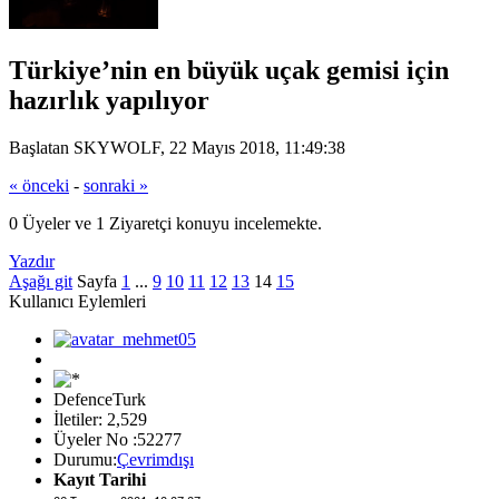
Türkiye’nin en büyük uçak gemisi için
hazırlık yapılıyor
Başlatan SKYWOLF, 22 Mayıs 2018, 11:49:38
« önceki
-
sonraki »
0 Üyeler ve 1 Ziyaretçi konuyu incelemekte.
Yazdır
Aşağı git
Sayfa
1
...
9
10
11
12
13
14
15
Kullanıcı Eylemleri
DefenceTurk
İletiler: 2,529
Üyeler No :52277
Durumu:
Çevrimdışı
Kayıt Tarihi