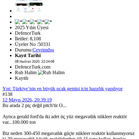
2025 Yılın Üyesi
DefenceTurk
İletiler: 8,108
Üyeler No :50331
Durumu:
Çevrimdışı
Kayıt Tarihi
08 Haziran 2020, 22:24:08
DefenceTurk.com
Ruh Halim
Kayıtlı
Ynt: Türkiye’nin en büyük uçak gemisi için hazırlık yapılıyor
#138
12 Mayıs 2026, 20:39:19
Bu arada 2 piç değil pitch'tir O...
Ayrıca gerald ford'da iki adet üç yüz megavatlık nükleer reaktör
var...100.000 ton
Biz neden 300-450 megavatlık güçte nükleer reaktör kullanmıyoruz
ki 30 megavatlık küçük reaktörlerden 10-15 tane kullan ,bunlar