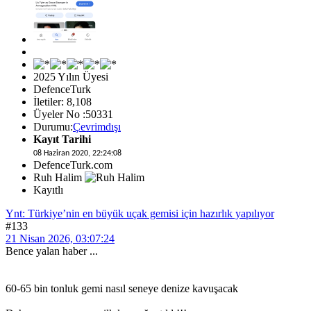
2025 Yılın Üyesi
DefenceTurk
İletiler: 8,108
Üyeler No :50331
Durumu:
Çevrimdışı
Kayıt Tarihi
08 Haziran 2020, 22:24:08
DefenceTurk.com
Ruh Halim
Kayıtlı
Ynt: Türkiye’nin en büyük uçak gemisi için hazırlık yapılıyor
#133
21 Nisan 2026, 03:07:24
Bence yalan haber ...
60-65 bin tonluk gemi nasıl seneye denize kavuşacak