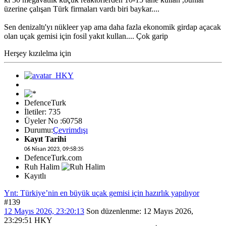
üzerine çalışan Türk firmaları vardı biri baykar....
Sen denizaltı'yı nükleer yap ama daha fazla ekonomik girdap açacak
olan uçak gemisi için fosil yakıt kullan.... Çok garip
Herşey kızılelma için
DefenceTurk
İletiler: 735
Üyeler No :60758
Durumu:
Çevrimdışı
Kayıt Tarihi
06 Nisan 2023, 09:58:35
DefenceTurk.com
Ruh Halim
Kayıtlı
Ynt: Türkiye’nin en büyük uçak gemisi için hazırlık yapılıyor
#139
12 Mayıs 2026, 23:20:13
Son düzenlenme
: 12 Mayıs 2026,
23:29:51 HKY