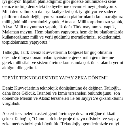
iyi gidiyor. İnşallah planladığımız gibi giderse önümüzdeki sene
denize indirip denizdeki faaliyetlerine devam etmeyi planlıyoruz.
Milli denizaltımızın da inşa faaliyetleri çok iyi gidiyor ve sadece
platform olarak değil, aynı zamanda o platformlarda kullanacağımız
milli güdümlü mermimizi yaptık, Atmaca. Milli torpidomuzu yaptık,
Akya. Milli mayınımızı yaptık, ilk defa Türk mayınımızı yaptık,
Malaman mayını. Hem platform yapıyoruz hem de bu platformlarda
kullanacağımız milli ve yerli güdümlü mermilerimizi, roketlerimizi,
torpidolarımızı yapıyoruz."
Tatlıoğlu, Türk Deniz Kuvvetlerinin bölgesel bir güç olmanın
ötesinde dünya donanmaları içerisinde gerek milli gemi üretme
gerek milli silah ve sistem üretme konusunda çok ön sıralarda yerini
aldığını dile getirdi.
"DENİZ TEKNOLOJİSİNDE YAPAY ZEKA DÖNEMİ"
Deniz Kuvvetlerinin teknolojik dönüşümüne de değinen Tatlıoğlu,
daha önce Gölcük, İstanbul ve İzmir tersaneleri bulunduğunu, son
dönemde Mersin ve Aksaz tersaneleri ile bu sayıyı 5'e çıkardıklarını
vurguladı.
Askeri tersanelerin askeri gemi üretmeye devam ettiğine dikkati
çeken Tatlıoğlu, "Onun haricinde proje dizayn ofisimizi ve yapay
zeka merkezimizi çok büyüttük. 'Teknolojiyi gemilerimizde en iyi