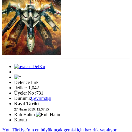
DefenceTurk
İletiler: 1,042
Üyeler No :731
Durumu:
Çevrimdışı
Kayıt Tarihi
27 Nisan 2010, 12:37:55
Ruh Halim
Kayıtlı
Ynt: Türkiye’nin en büyük uçak gemisi için hazırlık yapılıyor