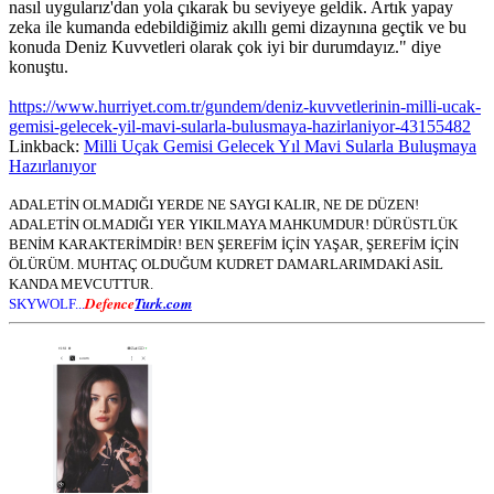
nasıl uygularız'dan yola çıkarak bu seviyeye geldik. Artık yapay
zeka ile kumanda edebildiğimiz akıllı gemi dizaynına geçtik ve bu
konuda Deniz Kuvvetleri olarak çok iyi bir durumdayız." diye
konuştu.
https://www.hurriyet.com.tr/gundem/deniz-kuvvetlerinin-milli-ucak-
gemisi-gelecek-yil-mavi-sularla-bulusmaya-hazirlaniyor-43155482
Linkback:
Milli Uçak Gemisi Gelecek Yıl Mavi Sularla Buluşmaya
Hazırlanıyor
ADALETİN OLMADIĞI YERDE NE SAYGI KALIR, NE DE DÜZEN!
ADALETİN OLMADIĞI YER YIKILMAYA MAHKUMDUR! DÜRÜSTLÜK
BENİM KARAKTERİMDİR! BEN ŞEREFİM İÇİN YAŞAR, ŞEREFİM İÇİN
ÖLÜRÜM. MUHTAÇ OLDUĞUM KUDRET DAMARLARIMDAKİ ASİL
KANDA MEVCUTTUR.
Defence
Turk.com
SKYWOLF...