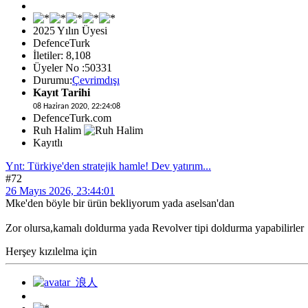
2025 Yılın Üyesi
DefenceTurk
İletiler: 8,108
Üyeler No :50331
Durumu:
Çevrimdışı
Kayıt Tarihi
08 Haziran 2020, 22:24:08
DefenceTurk.com
Ruh Halim
Kayıtlı
Ynt: Türkiye'den stratejik hamle! Dev yatırım...
#72
26 Mayıs 2026, 23:44:01
Mke'den böyle bir ürün bekliyorum yada aselsan'dan
Zor olursa,kamalı doldurma yada Revolver tipi doldurma yapabilirler
Herşey kızılelma için