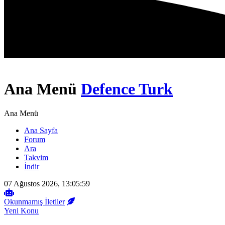
Ana Menü
Defence Turk
Ana Menü
Ana Sayfa
Forum
Ara
Takvim
İndir
07 Ağustos 2026, 13:05:59
Okunmamış İletiler
Yeni Konu