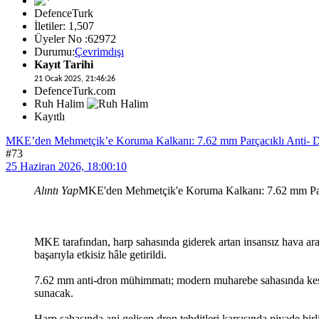
DefenceTurk
İletiler: 1,507
Üyeler No :62972
Durumu:
Çevrimdışı
Kayıt Tarihi
21 Ocak 2025, 21:46:26
DefenceTurk.com
Ruh Halim
Kayıtlı
MKE’den Mehmetçik’e Koruma Kalkanı: 7.62 mm Parçacıklı Anti- D
#73
25 Haziran 2026, 18:00:10
Alıntı Yap
MKE'den Mehmetçik'e Koruma Kalkanı: 7.62 mm Par
MKE tarafından, harp sahasında giderek artan insansız hava aracı
başarıyla etkisiz hâle getirildi.
7.62 mm anti-dron mühimmatı; modern muharebe sahasında keşif fa
sunacak.
Harp sahasında ani gelişen dron tehditleri karşısında piyade bi