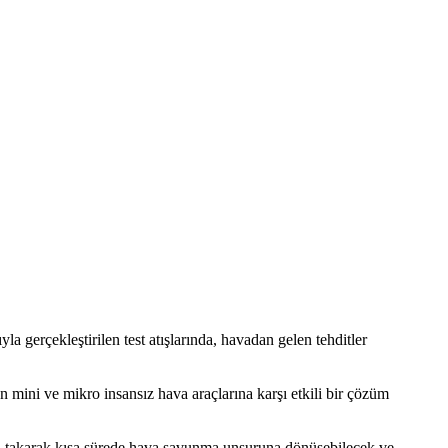
a gerçekleştirilen test atışlarında, havadan gelen tehditler
 mini ve mikro insansız hava araçlarına karşı etkili bir çözüm
leri takarak kısa sürede hava savunma unsuruna dönüşebilecek ve