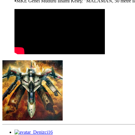
▪️MKE Genel Müdürü İlhami Keleş: "MALAMAN, 50 metre ila 100 m