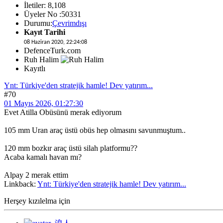
İletiler: 8,108
Üyeler No :50331
Durumu:
Çevrimdışı
Kayıt Tarihi
08 Haziran 2020, 22:24:08
DefenceTurk.com
Ruh Halim
Kayıtlı
Ynt: Türkiye'den stratejik hamle! Dev yatırım...
#70
01 Mayıs 2026, 01:27:30
Evet Atilla Obüsünü merak ediyorum
105 mm Uran araç üstü obüs hep olmasını savunmuştum..
120 mm bozkır araç üstü silah platformu??
Acaba kamalı havan mı?
Alpay 2 merak ettim
Linkback:
Ynt: Türkiye'den stratejik hamle! Dev yatırım...
Herşey kızılelma için