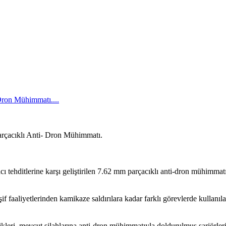
ron Mühimmatı....
çacıklı Anti- Dron Mühimmatı.
 tehditlerine karşı geliştirilen 7.62 mm parçacıklı anti-dron mühimmatıyl
aliyetlerinden kamikaze saldırılara kadar farklı görevlerde kullanılan
rlikleri, mevcut silahlarına anti-dron mühimmatıyla doldurulmuş şarjör