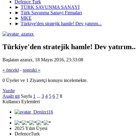
Defence Turk
►
TÜRK SAVUNMA SANAYİ
►
Türk Savunma Sanayi Firmaları
►
MKE
►
Türkiye'den stratejik hamle! Dev yatırım...
Türkiye'den stratejik hamle! Dev yatırım..
Başlatan azarax, 18 Mayıs 2016, 23:33:08
« önceki
-
sonraki »
0 Üyeler ve 1 Ziyaretçi konuyu incelemekte.
Yazdır
Aşağı git
Sayfa
1
...
3
4
5
6
7
8
Kullanıcı Eylemleri
2025 Yılın Üyesi
DefenceTurk