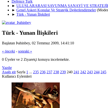
Defence Turk
►
ULUSLARARASI SAVUNMA SANAYİ VE STRATEJ
►
Genel Askeri Konular Ve Stratejik Değerlendirmeler
(Moder
►
Türk - Yunan İlişkileri
Türk - Yunan İlişkileri
Başlatan Þahinbey, 02 Temmuz 2009, 14:41:10
« önceki
-
sonraki »
0 Üyeler ve 2 Ziyaretçi konuyu incelemekte.
Yazdır
Aşağı git
Sayfa
1
...
235
236
237
238
239
240
241
242
243
244
245
Kullanıcı Eylemleri