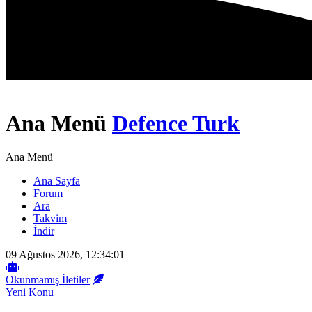
Ana Menü
Defence Turk
Ana Menü
Ana Sayfa
Forum
Ara
Takvim
İndir
09 Ağustos 2026, 12:34:01
Okunmamış İletiler
Yeni Konu