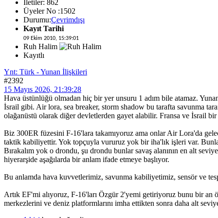
İletiler: 862
Üyeler No :1502
Durumu:
Çevrimdışı
Kayıt Tarihi
09 Ekim 2010, 15:39:01
Ruh Halim
Kayıtlı
Ynt: Türk - Yunan İlişkileri
#2392
15 Mayıs 2026, 21:39:28
Hava üstünlüğü olmadan hiç bir yer unsuru 1 adım bile atamaz. Yunanlı
İsrail gibi. Air lora, sea breaker, storm shadow bu tarafta savunma ta
olağanüstü olarak diğer devletlerden gayet alabilir. Fransa ve İsrail bi
Biz 300ER füzesini F-16'lara takamıyoruz ama onlar Air Lora'da gelecekt
taktik kabiliyettir. Yok topçuyla vururuz yok bir iha'lık işleri var. Bunl
Bırakalım yok o drondu, şu drondu bunlar savaş alanının en alt seviyed
hiyerarşide aşağılarda bir anlam ifade etmeye başlıyor.
Bu anlamda hava kuvvetlerimiz, savunma kabiliyetimiz, sensör ve tespit
Artık EF'mi alıyoruz, F-16'ları Özgür 2'yemi getiriyoruz bunu bir an ö
merkezlerini ve deniz platformlarını imha ettikten sonra daha alt sevi