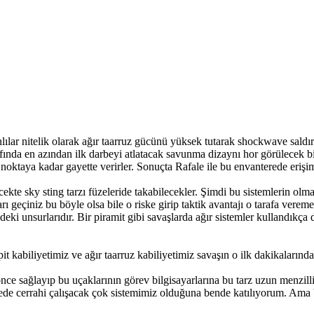
lar nitelik olarak ağır taarruz gücünü yüksek tutarak shockwave saldırıs
rafında en azından ilk darbeyi atlatacak savunma dizaynı hor görülecek bi
r noktaya kadar gayette verirler. Sonuçta Rafale ile bu envanterede erişim
e sky sting tarzı füzeleride takabilecekler. Şimdi bu sistemlerin olması
arı geçiniz bu böyle olsa bile o riske girip taktik avantajı o tarafa vereme
eki unsurlarıdır. Bir piramit gibi savaşlarda ağır sistemler kullandıkça 
 kabiliyetimiz ve ağır taarruz kabiliyetimiz savaşın o ilk dakikalarında
nce sağlayıp bu uçaklarının görev bilgisayarlarına bu tarz uzun menzill
yede cerrahi çalışacak çok sistemimiz olduğuna bende katılıyorum. Ama b