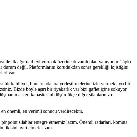
ı ile ilk ağır darbeyi vurmak üzerine devamlı plan yapıyorlar. Tıpkı
r durum değil. Platformlarını korudukdan sonra gerekliği lojistiğini
leri var.
 bir kabiliyet, bunları adalara yerleştirmelerine izin vermek ayrı bir
zsiniz. Bizde böyle aşırı bir riyakarlık var bizi gaflet içine sokuyor.
düşmanın askeri kapasitesini düşürdükçe diğer silahlarınız o
 en önemli, en verimli sonucu verdirecektir.
i pinpoint silahlar entegre etmemiz lazım. Önemli radarları, komuta
u ikisini ayırt etmek lazım.