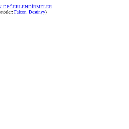
İK DEĞERLENDİRMELER
atörler:
Falcon
,
Destinyy
)