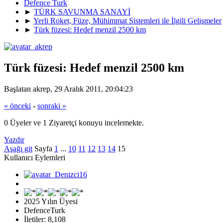
Defence Turk
►
TÜRK SAVUNMA SANAYİ
►
Yerli Roket, Füze, Mühimmat Sistemleri ile İlgili Gelişmeler
►
Türk füzesi: Hedef menzil 2500 km
Türk füzesi: Hedef menzil 2500 km
Başlatan akrep, 29 Aralık 2011, 20:04:23
« önceki
-
sonraki »
0 Üyeler ve 1 Ziyaretçi konuyu incelemekte.
Yazdır
Aşağı git
Sayfa
1
...
10
11
12
13
14
15
Kullanıcı Eylemleri
2025 Yılın Üyesi
DefenceTurk
İletiler: 8,108