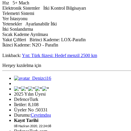
Hız 5+ Mach
Elektronik Sistemler İtki Kontrol Bilgisayarı
Telemetri Sistemi
Yer İstasyonu
Yetenekler Ayarlanabilir İtki
İtki Sonlandırma
Sıcak Kademe Ayrılması
Yakıt Çiftleri Birinci Kademe: LOX-Parafin
İkinci Kademe: N2O - Parafin
Linkback:
Ynt: Türk füzesi: Hedef menzil 2500 km
Herşey kızılelma için
2025 Yılın Üyesi
DefenceTurk
İletiler: 8,108
Üyeler No :50331
Durumu:
Çevrimdışı
Kayıt Tarihi
08 Haziran 2020, 22:24:08