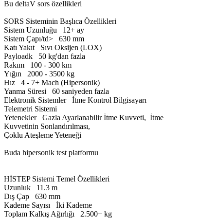
Bu deltaV sors özellikleri
SORS Sisteminin Başlıca Özellikleri
Sistem Uzunluğu 12+ ay
Sistem Çapı/td> 630 mm
Katı Yakıt Sıvı Oksijen (LOX)
Payloadk 50 kg'dan fazla
Rakım 100 - 300 km
Yığın 2000 - 3500 kg
Hız 4 - 7+ Mach (Hipersonik)
Yanma Süresi 60 saniyeden fazla
Elektronik Sistemler İtme Kontrol Bilgisayarı
Telemetri Sistemi
Yetenekler Gazla Ayarlanabilir İtme Kuvveti, İtme
Kuvvetinin Sonlandırılması,
Çoklu Ateşleme Yeteneği
Buda hipersonik test platformu
HİSTEP Sistemi Temel Özellikleri
Uzunluk 11.3 m
Dış Çap 630 mm
Kademe Sayısı İki Kademe
Toplam Kalkış Ağırlığı 2.500+ kg