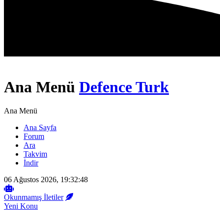
Ana Menü
Defence Turk
Ana Menü
Ana Sayfa
Forum
Ara
Takvim
İndir
06 Ağustos 2026, 19:32:48
Okunmamış İletiler
Yeni Konu