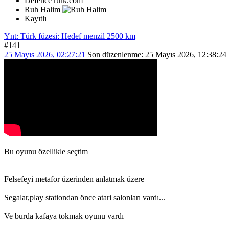
DefenceTurk.com
Ruh Halim
Kayıtlı
Ynt: Türk füzesi: Hedef menzil 2500 km
#141
25 Mayıs 2026, 02:27:21
Son düzenlenme
: 25 Mayıs 2026, 12:38:24
Bu oyunu özellikle seçtim
Felsefeyi metafor üzerinden anlatmak üzere
Segalar,play stationdan önce atari salonları vardı...
Ve burda kafaya tokmak oyunu vardı