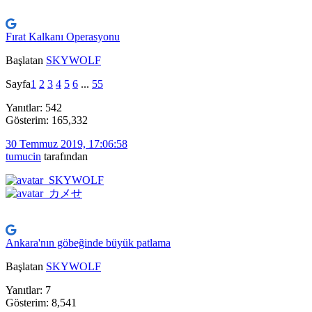
Fırat Kalkanı Operasyonu
Başlatan
SKYWOLF
Sayfa
1
2
3
4
5
6
...
55
Yanıtlar: 542
Gösterim: 165,332
30 Temmuz 2019, 17:06:58
tumucin
tarafından
Ankara'nın göbeğinde büyük patlama
Başlatan
SKYWOLF
Yanıtlar: 7
Gösterim: 8,541