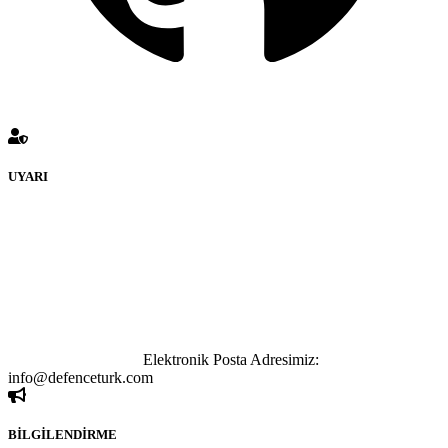
UYARI
defenceturk Forumuna eklenen ve farklı sitelere yönlendiren
bağlantı adreslerinden (linklerden) www.defenceturk.com sorumlu
tutulamaz. İnternet sitemizde, kaynak ya da bağlantı adresi(link)
göstermeksizin izinsiz bir şekilde yapılan her türlü haber ve bilgi
paylaşımı yasaktır. Forumumuzda izinsiz ve kaynak göstermeksizin
yapılan haber ve bilgi paylaşımlarından sadece eylemi gerçekleştiren
kişi sorumludur. Bu durumun mağduriyet yaratması hâlinde hak
sahibi olan kişi, kişiler ya da kurumların, bizlerle iletişime geçmesini
ivedilikle rica ederiz.
Elektronik Posta Adresimiz:
info@defenceturk.com
BİLGİLENDİRME