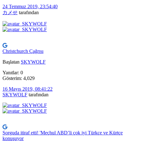
24 Temmuz 2019, 23:54:40
カメせ
tarafından
Christchurch Çağrısı
Başlatan
SKYWOLF
Yanıtlar: 0
Gösterim: 4,029
16 Mayıs 2019, 08:41:22
SKYWOLF
tarafından
Sorguda itiraf etti! 'Meçhul ABD’li çok iyi Türkçe ve Kürtçe
konuşuyor