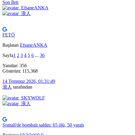
Son İleti
FETÖ
Başlatan
EfsaneANKA
Sayfa
1
2
3
4
5
6
...
36
Yanıtlar: 356
Gösterim: 115,368
14 Temmuz 2026, 01:31:49
浪人
tarafından
Somali'de bombalı saldırı: 65 ölü, 50 yaralı