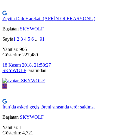
Zeytin Dalı Harekatı (AFRİN OPERASYONU)
Başlatan
SKYWOLF
Sayfa
1
2
3
4
5
6
...
91
Yanıtlar: 906
Gösterim: 227,489
18 Kasım 2018, 21:58:27
SKYWOLF
tarafından
M
İran’da askeri geçiş töreni sırasında terör saldırısı
Başlatan
SKYWOLF
Yanıtlar: 1
Gösterim: 4,721