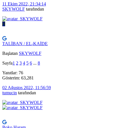
11 Ekim 2022, 21:34:14
SKYWOLF
tarafından
T
TALİBAN / EL-KAİDE
Başlatan
SKYWOLF
Sayfa
1
2
3
4
5
6
...
8
Yanıtlar: 76
Gösterim: 63,281
02 Ağustos 2022, 11:56:59
tumucin
tarafından
Boko Haram