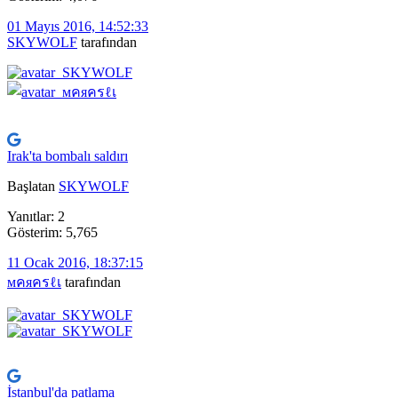
01 Mayıs 2016, 14:52:33
SKYWOLF
tarafından
Irak'ta bombalı saldırı
Başlatan
SKYWOLF
Yanıtlar: 2
Gösterim: 5,765
11 Ocak 2016, 18:37:15
мคяครℓเ
tarafından
İstanbul'da patlama