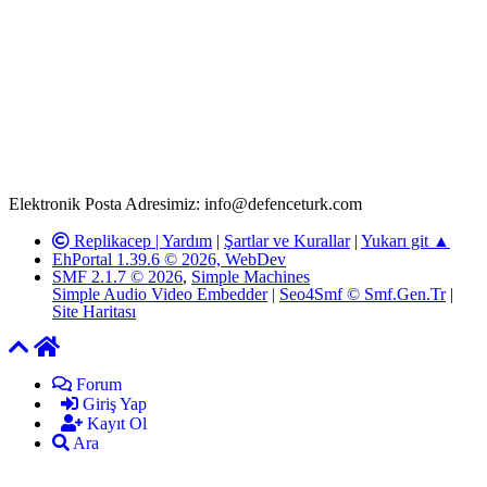
Rom ve medya haber sitesi olarak hizmet veren
www.defenceturk.com'
da, 5651 Sayılı Kanunun 8. Maddesine ve
T.C.K'nın 125. Maddesine göre, yapılan gönderi (konu, yorum)
paylaşımlarının tüm sorumluluğu forum üyelerimize aittir.
defenceturk Forumuna iletilecek olan şikayetler, elektronik posta
adresimize gönderildikten en geç üç (3) iş günü içerisinde, ilgili
kanunlar ve yönetmelikler çerçevesinde tarafımızca incelenerek site
yöneticilerimiz tarafından gereken çalışmaların yapılmasının
ardından ilgili kişi ya da kuruma yazılı açıklama yapılacaktır.
Elektronik Posta Adresimiz: info@defenceturk.com
Replikacep |
Yardım
|
Şartlar ve Kurallar
|
Yukarı git ▲
EhPortal 1.39.6 © 2026, WebDev
SMF 2.1.7 © 2026
,
Simple Machines
Simple Audio Video Embedder
|
Seo4Smf © Smf.Gen.Tr
|
Site Haritası
Forum
Giriş Yap
Kayıt Ol
Ara