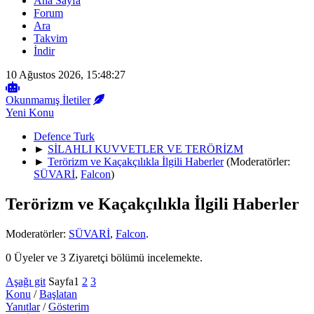
Ana Sayfa
Forum
Ara
Takvim
İndir
10 Ağustos 2026, 15:48:27
Okunmamış İletiler
Yeni Konu
Defence Turk
►
SİLAHLI KUVVETLER VE TERÖRİZM
►
Terörizm ve Kaçakçılıkla İlgili Haberler
(Moderatörler:
SÜVARİ
,
Falcon
)
Terörizm ve Kaçakçılıkla İlgili Haberler
Moderatörler:
SÜVARİ
,
Falcon
.
0 Üyeler ve 3 Ziyaretçi bölümü incelemekte.
Aşağı git
Sayfa
1
2
3
Konu
/
Başlatan
Yanıtlar
/
Gösterim