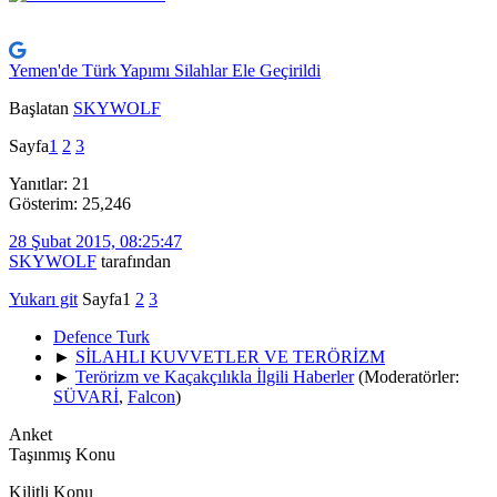
Yemen'de Türk Yapımı Silahlar Ele Geçirildi
Başlatan
SKYWOLF
Sayfa
1
2
3
Yanıtlar: 21
Gösterim: 25,246
28 Şubat 2015, 08:25:47
SKYWOLF
tarafından
Yukarı git
Sayfa
1
2
3
Defence Turk
►
SİLAHLI KUVVETLER VE TERÖRİZM
►
Terörizm ve Kaçakçılıkla İlgili Haberler
(Moderatörler:
SÜVARİ
,
Falcon
)
Anket
Taşınmış Konu
Kilitli Konu