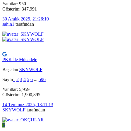
Yanıtlar: 950
Gösterim: 347,991
30 Aralık 2025, 21:26:10
sahin1
tarafından
PKK İle Mücadele
Başlatan
SKYWOLF
Sayfa
1
2
3
4
5
6
...
596
Yanıtlar: 5,959
Gösterim: 1,900,895
14 Temmuz 2025, 13:11:13
SKYWOLF
tarafından
S