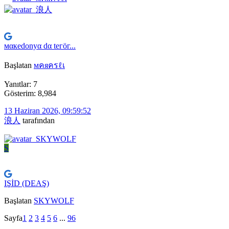
мαкedonуα dα teгöг...
Başlatan
мคяครℓเ
Yanıtlar: 7
Gösterim: 8,984
13 Haziran 2026, 09:59:52
浪人
tarafından
S
IŞİD (DEAŞ)
Başlatan
SKYWOLF
Sayfa
1
2
3
4
5
6
...
96