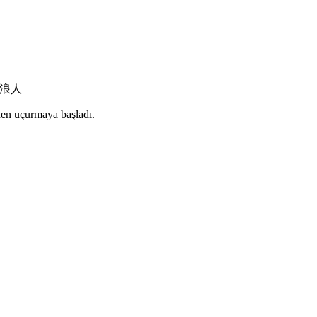
13 浪人
den uçurmaya başladı.