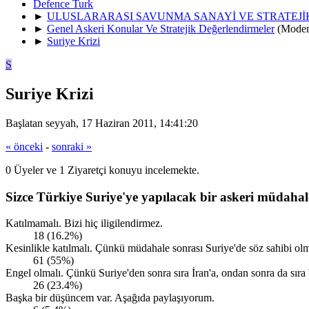
Defence Turk
►
ULUSLARARASI SAVUNMA SANAYİ VE STRATEJ
►
Genel Askeri Konular Ve Stratejik Değerlendirmeler
(Moder
►
Suriye Krizi
S
Suriye Krizi
Başlatan seyyah, 17 Haziran 2011, 14:41:20
« önceki
-
sonraki »
0 Üyeler ve 1 Ziyaretçi konuyu incelemekte.
Sizce Türkiye Suriye'ye yapılacak bir askeri müdahal
Katılmamalı. Bizi hiç iligilendirmez.
18 (16.2%)
Kesinlikle katılmalı. Çünkü müdahale sonrası Suriye'de söz sahibi olm
61 (55%)
Engel olmalı. Çünkü Suriye'den sonra sıra İran'a, ondan sonra da sıra 
26 (23.4%)
Başka bir düşüncem var. Aşağıda paylaşıyorum.