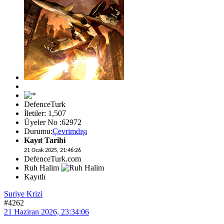
DefenceTurk
İletiler: 1,507
Üyeler No :62972
Durumu:
Çevrimdışı
Kayıt Tarihi
21 Ocak 2025, 21:46:26
DefenceTurk.com
Ruh Halim
Kayıtlı
Suriye Krizi
#4262
21 Haziran 2026, 23:34:06