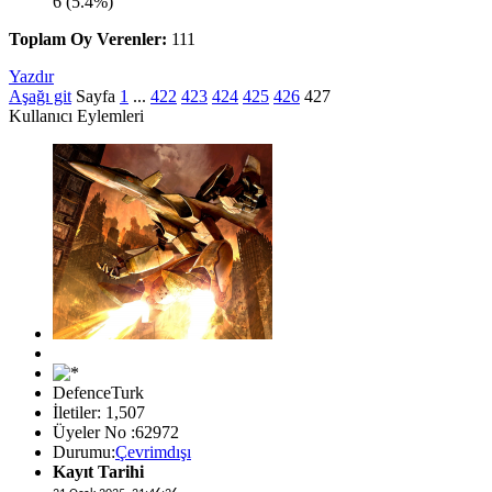
6 (5.4%)
Toplam Oy Verenler:
111
Yazdır
Aşağı git
Sayfa
1
...
422
423
424
425
426
427
Kullanıcı Eylemleri
DefenceTurk
İletiler: 1,507
Üyeler No :62972
Durumu:
Çevrimdışı
Kayıt Tarihi