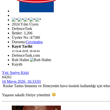
2024 Yılın Üyesi
DefenceTurk
İletiler: 3,206
Üyeler No :47580
Durumu:
Çevrimdışı
Kayıt Tarihi
21 Ocak 2018, 16:44:45
DefenceTurk.com
Ruh Halim
Kayıtlı
Ynt: Suriye Krizi
#4261
16 Mayıs 2026, 16:33:01
Ruslar Tartus limanını ve Hmeymim hava üssünü kullandığı için teknik
Yaşasın sakallı Süriye yönetimi