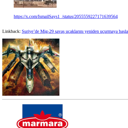
https://x.com/IsmailSays1_/status/2055559227171639564
Linkback:
Suriye’de Mig-29 savaş uçaklarını yeniden uçurmaya başla