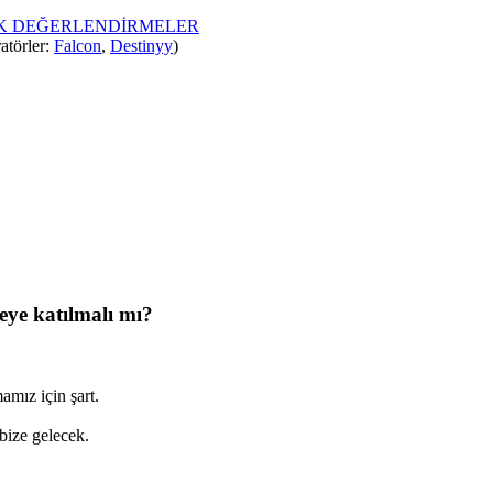
İK DEĞERLENDİRMELER
atörler:
Falcon
,
Destinyy
)
eye katılmalı mı?
amız için şart.
bize gelecek.