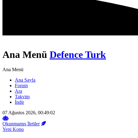
Ana Menü
Defence Turk
Ana Menü
Ana Sayfa
Forum
Ara
Takvim
İndir
07 Ağustos 2026, 00:49:02
Okunmamış İletiler
Yeni Konu