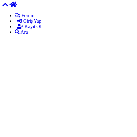
Forum
Giriş Yap
Kayıt Ol
Ara