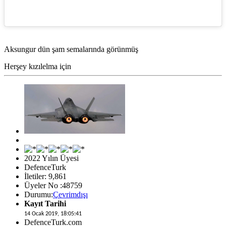
Aksungur dün şam semalarında görünmüş
Herşey kızılelma için
2022 Yılın Üyesi
DefenceTurk
İletiler: 9,861
Üyeler No :48759
Durumu:
Çevrimdışı
Kayıt Tarihi
14 Ocak 2019, 18:05:41
DefenceTurk.com