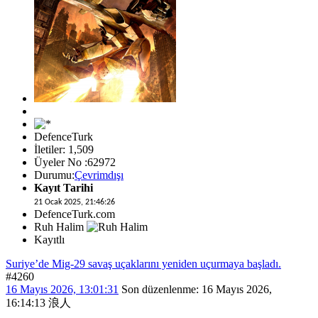
DefenceTurk
İletiler: 1,509
Üyeler No :62972
Durumu:
Çevrimdışı
Kayıt Tarihi
21 Ocak 2025, 21:46:26
DefenceTurk.com
Ruh Halim
Kayıtlı
Suriye’de Mig-29 savaş uçaklarını yeniden uçurmaya başladı.
#4260
16 Mayıs 2026, 13:01:31
Son düzenlenme
: 16 Mayıs 2026,
16:14:13 浪人