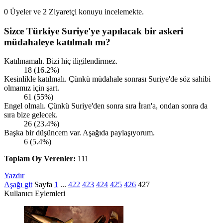
0 Üyeler ve 2 Ziyaretçi konuyu incelemekte.
Sizce Türkiye Suriye'ye yapılacak bir askeri
müdahaleye katılmalı mı?
Katılmamalı. Bizi hiç iligilendirmez.
18 (16.2%)
Kesinlikle katılmalı. Çünkü müdahale sonrası Suriye'de söz sahibi
olmamız için şart.
61 (55%)
Engel olmalı. Çünkü Suriye'den sonra sıra İran'a, ondan sonra da
sıra bize gelecek.
26 (23.4%)
Başka bir düşüncem var. Aşağıda paylaşıyorum.
6 (5.4%)
Toplam Oy Verenler:
111
Yazdır
Aşağı git
Sayfa
1
...
422
423
424
425
426
427
Kullanıcı Eylemleri