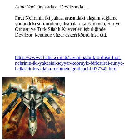
Alıntı Yap
Türk ordusu Deyrizor'da ...
Fırat Nehri'nin iki yakası arasındaki ulaşımı sağlama
yönündeki sürdürülen çalışmaları kapsamında, Suriye
Ordusu ve Türk Silahlı Kuvvetleri işbirliğinde
Deyrizor kentinde yüzer askerî köprü inşa etti.
https://www.trhaber.com.tr/savunma/turk-ordusu-firat-
nehrinin-iki-yakasini-seyyar-kopruyle-birlestirdi-suriye-
halki-bir-kez-daha-mehmetcige-duaci-h977745.html