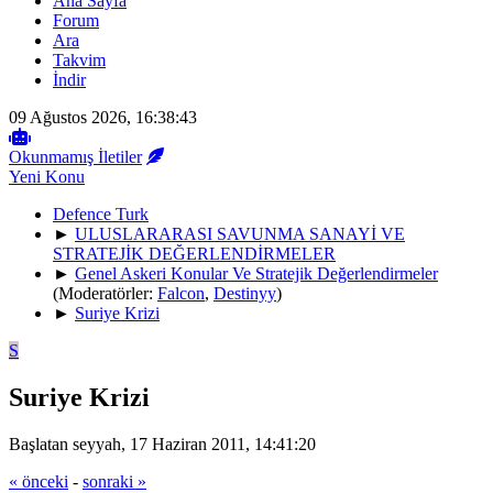
Ana Sayfa
Forum
Ara
Takvim
İndir
09 Ağustos 2026, 16:38:43
Okunmamış İletiler
Yeni Konu
Defence Turk
►
ULUSLARARASI SAVUNMA SANAYİ VE
STRATEJİK DEĞERLENDİRMELER
►
Genel Askeri Konular Ve Stratejik Değerlendirmeler
(Moderatörler:
Falcon
,
Destinyy
)
►
Suriye Krizi
S
Suriye Krizi
Başlatan seyyah, 17 Haziran 2011, 14:41:20
« önceki
-
sonraki »