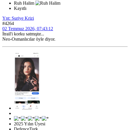
Ruh Halim
Kayıtlı
Ynt: Suriye Krizi
#4264
02 Temmuz 2026, 07:43:12
İtrail'i korku satmıştır...
Neo-Osmanlıcılar öyle diyor.
2025 Yılın Üyesi
DefenceTurk