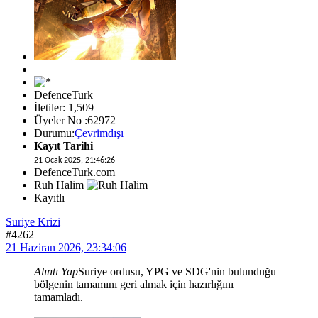
DefenceTurk
İletiler: 1,509
Üyeler No :62972
Durumu:
Çevrimdışı
Kayıt Tarihi
21 Ocak 2025, 21:46:26
DefenceTurk.com
Ruh Halim
Kayıtlı
Suriye Krizi
#4262
21 Haziran 2026, 23:34:06
Alıntı Yap
Suriye ordusu, YPG ve SDG'nin bulunduğu
bölgenin tamamını geri almak için hazırlığını
tamamladı.