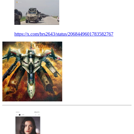
https://x.com/brs2643/status/2068449601783582767