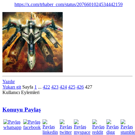
https://x.com/trhaber_com/status/2076601024534442159
Yazdır
Yukarı git
Sayfa
1
...
422
423
424
425
426
427
Kullanıcı Eylemleri
Konuyu Paylaş