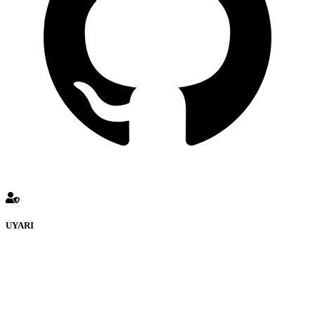
UYARI
defenceturk Forumuna eklenen ve farklı sitelere yönlendiren
bağlantı adreslerinden (linklerden) www.defenceturk.com sorumlu
tutulamaz. İnternet sitemizde, kaynak ya da bağlantı adresi(link)
göstermeksizin izinsiz bir şekilde yapılan her türlü haber ve bilgi
paylaşımı yasaktır. Forumumuzda izinsiz ve kaynak göstermeksizin