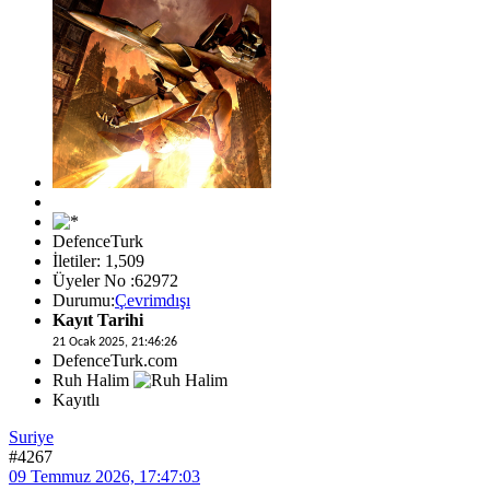
DefenceTurk
İletiler: 1,509
Üyeler No :62972
Durumu:
Çevrimdışı
Kayıt Tarihi
21 Ocak 2025, 21:46:26
DefenceTurk.com
Ruh Halim
Kayıtlı
Suriye
#4267
09 Temmuz 2026, 17:47:03