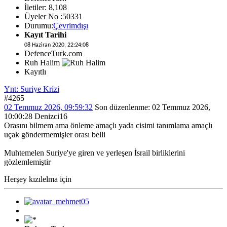
İletiler: 8,108
Üyeler No :50331
Durumu:
Çevrimdışı
Kayıt Tarihi
08 Haziran 2020, 22:24:08
DefenceTurk.com
Ruh Halim
Kayıtlı
Ynt: Suriye Krizi
#4265
02 Temmuz 2026, 09:59:32
Son düzenlenme
: 02 Temmuz 2026,
10:00:28 Denizci16
Orasını bilmem ama önleme amaçlı yada cisimi tanımlama amaçlı
uçak göndermemişler orası belli
Muhtemelen Suriye'ye giren ve yerleşen İsrail birliklerini
gözlemlemiştir
Herşey kızılelma için