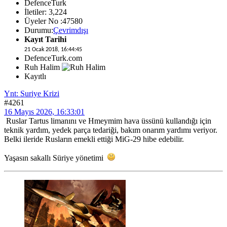
DefenceTurk
İletiler: 3,224
Üyeler No :47580
Durumu:
Çevrimdışı
Kayıt Tarihi
21 Ocak 2018, 16:44:45
DefenceTurk.com
Ruh Halim
Kayıtlı
Ynt: Suriye Krizi
#4261
16 Mayıs 2026, 16:33:01
Ruslar Tartus limanını ve Hmeymim hava üssünü kullandığı için
teknik yardım, yedek parça tedariği, bakım onarım yardımı veriyor.
Belki ileride Rusların emekli ettiği MiG-29 hibe edebilir.
Yaşasın sakallı Süriye yönetimi