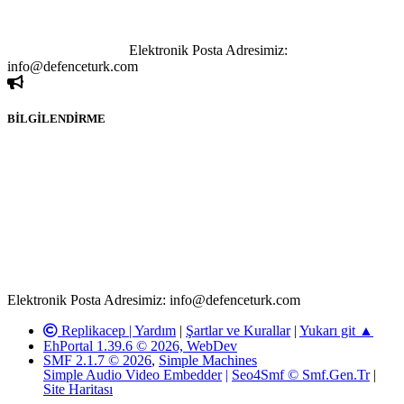
yapılan haber ve bilgi paylaşımlarından sadece eylemi gerçekleştiren
kişi sorumludur. Bu durumun mağduriyet yaratması hâlinde hak
sahibi olan kişi, kişiler ya da kurumların, bizlerle iletişime geçmesini
ivedilikle rica ederiz.
Elektronik Posta Adresimiz:
info@defenceturk.com
BİLGİLENDİRME
Rom ve medya haber sitesi olarak hizmet veren
www.defenceturk.com'
da, 5651 Sayılı Kanunun 8. Maddesine ve
T.C.K'nın 125. Maddesine göre, yapılan gönderi (konu, yorum)
paylaşımlarının tüm sorumluluğu forum üyelerimize aittir.
defenceturk Forumuna iletilecek olan şikayetler, elektronik posta
adresimize gönderildikten en geç üç (3) iş günü içerisinde, ilgili
kanunlar ve yönetmelikler çerçevesinde tarafımızca incelenerek site
yöneticilerimiz tarafından gereken çalışmaların yapılmasının
ardından ilgili kişi ya da kuruma yazılı açıklama yapılacaktır.
Elektronik Posta Adresimiz: info@defenceturk.com
Replikacep |
Yardım
|
Şartlar ve Kurallar
|
Yukarı git ▲
EhPortal 1.39.6 © 2026, WebDev
SMF 2.1.7 © 2026
,
Simple Machines
Simple Audio Video Embedder
|
Seo4Smf © Smf.Gen.Tr
|
Site Haritası