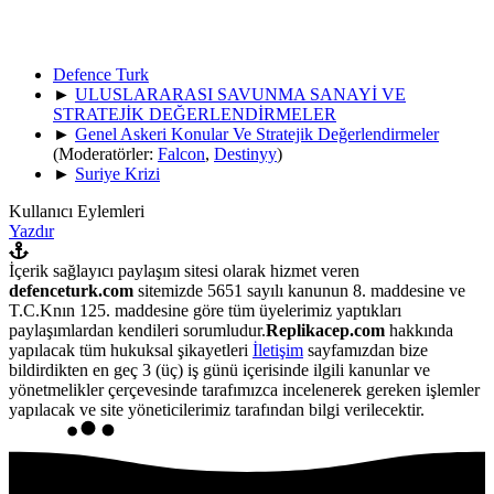
Defence Turk
►
ULUSLARARASI SAVUNMA SANAYİ VE
STRATEJİK DEĞERLENDİRMELER
►
Genel Askeri Konular Ve Stratejik Değerlendirmeler
(Moderatörler:
Falcon
,
Destinyy
)
►
Suriye Krizi
Kullanıcı Eylemleri
Yazdır
İçerik sağlayıcı paylaşım sitesi olarak hizmet veren
defenceturk.com
sitemizde 5651 sayılı kanunun 8. maddesine ve
T.C.Knın 125. maddesine göre tüm üyelerimiz yaptıkları
paylaşımlardan kendileri sorumludur.
Replikacep.com
hakkında
yapılacak tüm hukuksal şikayetleri
İletişim
sayfamızdan bize
bildirdikten en geç 3 (üç) iş günü içerisinde ilgili kanunlar ve
yönetmelikler çerçevesinde tarafımızca incelenerek gereken işlemler
yapılacak ve site yöneticilerimiz tarafından bilgi verilecektir.