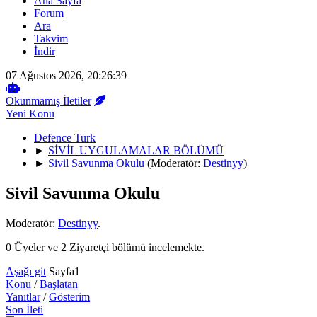
Ana Sayfa
Forum
Ara
Takvim
İndir
07 Ağustos 2026, 20:26:39
Okunmamış İletiler
Yeni Konu
Defence Turk
►
SİVİL UYGULAMALAR BÖLÜMÜ
►
Sivil Savunma Okulu
(Moderatör:
Destinyy
)
Sivil Savunma Okulu
Moderatör:
Destinyy
.
0 Üyeler ve 2 Ziyaretçi bölümü incelemekte.
Aşağı git
Sayfa
1
Konu
/
Başlatan
Yanıtlar
/
Gösterim
Son İleti