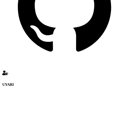
UYARI
defenceturk Forumuna eklenen ve farklı sitelere yönlendiren
bağlantı adreslerinden (linklerden) www.defenceturk.com sorumlu
tutulamaz. İnternet sitemizde, kaynak ya da bağlantı adresi(link)
göstermeksizin izinsiz bir şekilde yapılan her türlü haber ve bilgi
paylaşımı yasaktır. Forumumuzda izinsiz ve kaynak göstermeksizin
yapılan haber ve bilgi paylaşımlarından sadece eylemi gerçekleştiren
kişi sorumludur. Bu durumun mağduriyet yaratması hâlinde hak