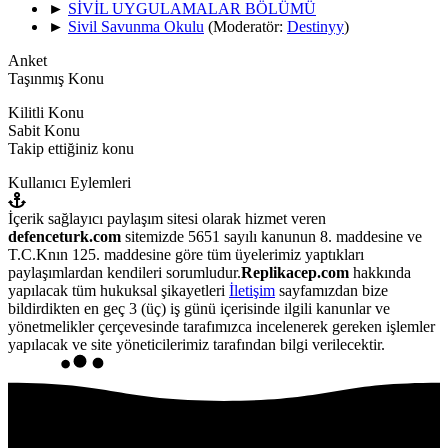
►
SİVİL UYGULAMALAR BÖLÜMÜ
►
Sivil Savunma Okulu
(Moderatör:
Destinyy
)
Anket
Taşınmış Konu
Kilitli Konu
Sabit Konu
Takip ettiğiniz konu
Kullanıcı Eylemleri
İçerik sağlayıcı paylaşım sitesi olarak hizmet veren
defenceturk.com
sitemizde 5651 sayılı kanunun 8. maddesine ve
T.C.Knın 125. maddesine göre tüm üyelerimiz yaptıkları
paylaşımlardan kendileri sorumludur.
Replikacep.com
hakkında
yapılacak tüm hukuksal şikayetleri
İletişim
sayfamızdan bize
bildirdikten en geç 3 (üç) iş günü içerisinde ilgili kanunlar ve
yönetmelikler çerçevesinde tarafımızca incelenerek gereken işlemler
yapılacak ve site yöneticilerimiz tarafından bilgi verilecektir.