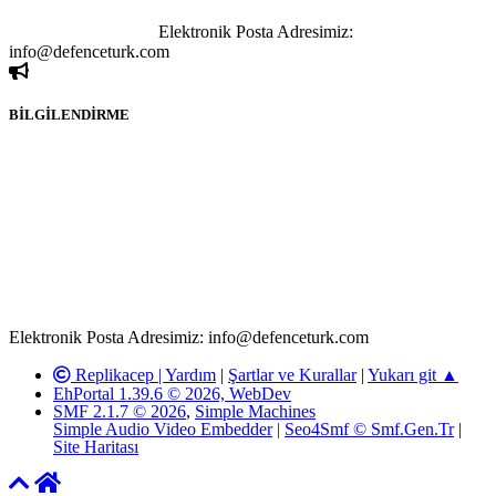
sahibi olan kişi, kişiler ya da kurumların, bizlerle iletişime geçmesini
ivedilikle rica ederiz.
Elektronik Posta Adresimiz:
info@defenceturk.com
BİLGİLENDİRME
Rom ve medya haber sitesi olarak hizmet veren
www.defenceturk.com'
da, 5651 Sayılı Kanunun 8. Maddesine ve
T.C.K'nın 125. Maddesine göre, yapılan gönderi (konu, yorum)
paylaşımlarının tüm sorumluluğu forum üyelerimize aittir.
defenceturk Forumuna iletilecek olan şikayetler, elektronik posta
adresimize gönderildikten en geç üç (3) iş günü içerisinde, ilgili
kanunlar ve yönetmelikler çerçevesinde tarafımızca incelenerek site
yöneticilerimiz tarafından gereken çalışmaların yapılmasının
ardından ilgili kişi ya da kuruma yazılı açıklama yapılacaktır.
Elektronik Posta Adresimiz: info@defenceturk.com
Replikacep |
Yardım
|
Şartlar ve Kurallar
|
Yukarı git ▲
EhPortal 1.39.6 © 2026, WebDev
SMF 2.1.7 © 2026
,
Simple Machines
Simple Audio Video Embedder
|
Seo4Smf © Smf.Gen.Tr
|
Site Haritası