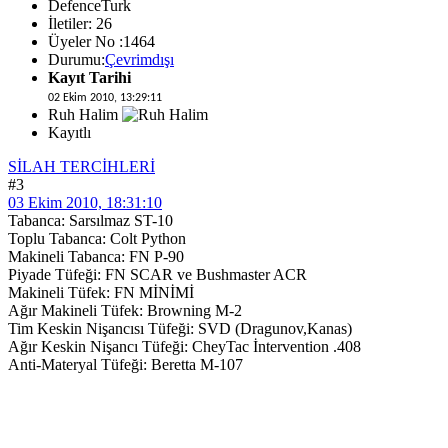
DefenceTurk
İletiler: 26
Üyeler No :1464
Durumu:
Çevrimdışı
Kayıt Tarihi
02 Ekim 2010, 13:29:11
Ruh Halim
Kayıtlı
SİLAH TERCİHLERİ
#3
03 Ekim 2010, 18:31:10
Tabanca: Sarsılmaz ST-10
Toplu Tabanca: Colt Python
Makineli Tabanca: FN P-90
Piyade Tüfeği: FN SCAR ve Bushmaster ACR
Makineli Tüfek: FN MİNİMİ
Ağır Makineli Tüfek: Browning M-2
Tim Keskin Nişancısı Tüfeği: SVD (Dragunov,Kanas)
Ağır Keskin Nişancı Tüfeği: CheyTac İntervention .408
Anti-Materyal Tüfeği: Beretta M-107