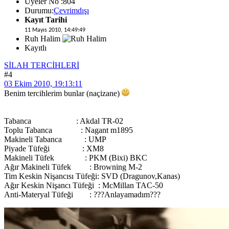
Üyeler No :804
Durumu:
Çevrimdışı
Kayıt Tarihi
11 Mayıs 2010, 14:49:49
Ruh Halim
Kayıtlı
SİLAH TERCİHLERİ
#4
03 Ekim 2010, 19:13:11
Benim tercihlerim bunlar (naçizane)
Tabanca : Akdal TR-02
Toplu Tabanca : Nagant m1895
Makineli Tabanca : UMP
Piyade Tüfeği : XM8
Makineli Tüfek : PKM (Bixi) BKC
Ağır Makineli Tüfek : Browning M-2
Tim Keskin Nişancısı Tüfeği: SVD (Dragunov,Kanas)
Ağır Keskin Nişancı Tüfeği : McMillan TAC-50
Anti-Materyal Tüfeği : ???Anlayamadım???