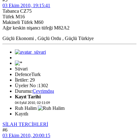
03 Ekim 2010, 19:15:41
Tabanca CZ75
Tüfek M16
Makineli Tüfek M60
Ağır keskin nişancı tüfeği M82A2
Güçlü Ekonomi , Güçlü Ordu , Güçlü Türkiye
Süvari
DefenceTurk
İletiler: 29
Üyeler No :1302
Durumu:
Çevrimdışı
Kayıt Tarihi
04 Eylül 2010, 02:11:09
Ruh Halim
Kayıtlı
SİLAH TERCİHLERİ
#6
03 Ekim 2010, 20:00:15