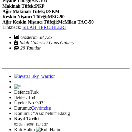
Piyade Tüfeği;AK-103
Makinalı Tüfek;PKP
Ağır Makinalı Tüfek;DSKM
Keskin Nişancı Tüfeği;MSG-90
Ağır Keskin Nişancı Tüfeği;McMilan TAC-50
Linkback:
SİLAH TERCİHLERİ
Gösterim 38,725
Silah Galerisi / Guns Gallery
26 Yanıtlar
DefenceTurk
İletiler: 154
Üyeler No :303
Durumu:
Çevrimdışı
Konumu: "Aziz Þehir" Elazığ
Kayıt Tarihi
02 Ekim 2009, 11:43:27
Ruh Halim