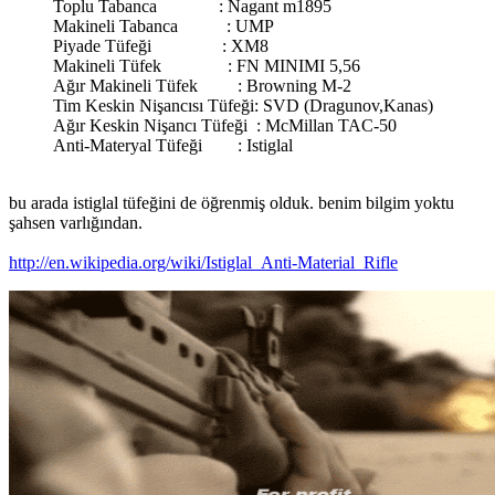
Toplu Tabanca : Nagant m1895
Makineli Tabanca : UMP
Piyade Tüfeği : XM8
Makineli Tüfek : FN MINIMI 5,56
Ağır Makineli Tüfek : Browning M-2
Tim Keskin Nişancısı Tüfeği: SVD (Dragunov,Kanas)
Ağır Keskin Nişancı Tüfeği : McMillan TAC-50
Anti-Materyal Tüfeği : Istiglal
bu arada istiglal tüfeğini de öğrenmiş olduk. benim bilgim yoktu
şahsen varlığından.
http://en.wikipedia.org/wiki/Istiglal_Anti-Material_Rifle