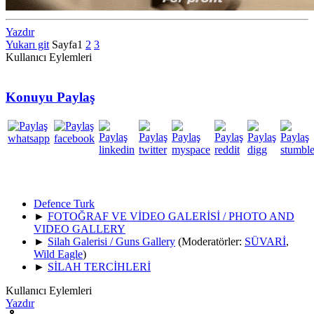
Yazdır
Yukarı git
Sayfa
1
2
3
Kullanıcı Eylemleri
Konuyu Paylaş
Defence Turk
►
FOTOĞRAF VE VİDEO GALERİSİ / PHOTO AND
VIDEO GALLERY
►
Silah Galerisi / Guns Gallery
(Moderatörler:
SÜVARİ
,
Wild Eagle
)
►
SİLAH TERCİHLERİ
Kullanıcı Eylemleri
Yazdır