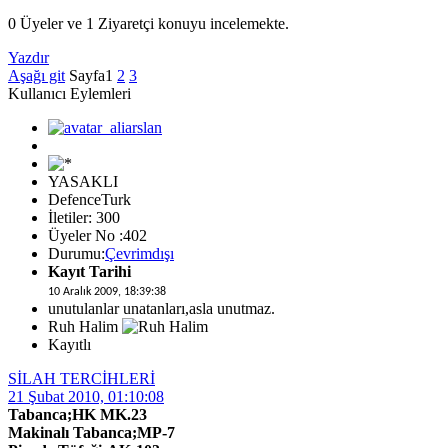
0 Üyeler ve 1 Ziyaretçi konuyu incelemekte.
Yazdır
Aşağı git
Sayfa
1
2
3
Kullanıcı Eylemleri
YASAKLI
DefenceTurk
İletiler: 300
Üyeler No :402
Durumu:
Çevrimdışı
Kayıt Tarihi
10 Aralık 2009, 18:39:38
unutulanlar unatanları,asla unutmaz.
Ruh Halim
Kayıtlı
SİLAH TERCİHLERİ
21 Şubat 2010, 01:10:08
Tabanca;HK MK.23
Makinalı Tabanca;MP-7