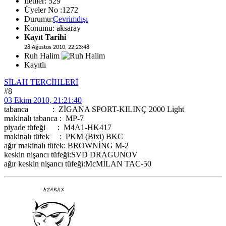
İletiler: 529
Üyeler No :1272
Durumu:
Çevrimdışı
Konumu: aksaray
Kayıt Tarihi
28 Ağustos 2010, 22:23:48
Ruh Halim
Kayıtlı
SİLAH TERCİHLERİ
#8
03 Ekim 2010, 21:21:40
tabanca : ZİGANA SPORT-KILINÇ 2000 Light
makinalı tabanca : MP-7
piyade tüfeği : M4A1-HK417
makinalı tüfek : PKM (Bixi) BKC
ağır makinalı tüfek: BROWNİNG M-2
keskin nişancı tüfeği:SVD DRAGUNOV
ağır keskin nişancı tüfeği:McMİLAN TAC-50