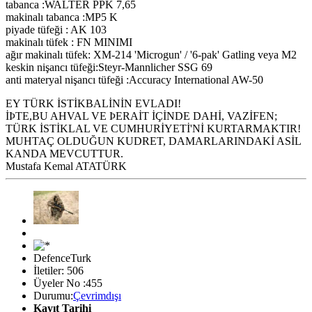
tabanca :WALTER PPK 7,65
makinalı tabanca :MP5 K
piyade tüfeği : AK 103
makinalı tüfek : FN MINIMI
ağır makinalı tüfek: XM-214 'Microgun' / '6-pak' Gatling veya M2
keskin nişancı tüfeği:Steyr-Mannlicher SSG 69
anti materyal nişancı tüfeği :Accuracy International AW-50
EY TÜRK İSTİKBALİNİN EVLADI!
İÞTE,BU AHVAL VE ÞERAİT İÇİNDE DAHİ, VAZİFEN;
TÜRK İSTİKLAL VE CUMHURİYETİ'Nİ KURTARMAKTIR!
MUHTAÇ OLDUĞUN KUDRET, DAMARLARINDAKİ ASİL
KANDA MEVCUTTUR.
Mustafa Kemal ATATÜRK
DefenceTurk
İletiler: 506
Üyeler No :455
Durumu:
Çevrimdışı
Kayıt Tarihi