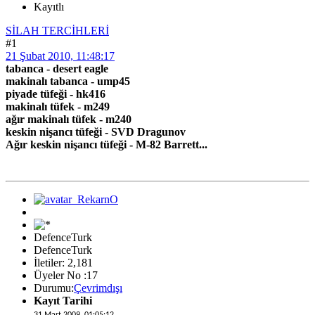
Kayıtlı
SİLAH TERCİHLERİ
#1
21 Şubat 2010, 11:48:17
tabanca - desert eagle
makinalı tabanca - ump45
piyade tüfeği - hk416
makinalı tüfek - m249
ağır makinalı tüfek - m240
keskin nişancı tüfeği - SVD Dragunov
Ağır keskin nişancı tüfeği - M-82 Barrett...
DefenceTurk
DefenceTurk
İletiler: 2,181
Üyeler No :17
Durumu:
Çevrimdışı
Kayıt Tarihi
31 Mart 2009, 01:05:12