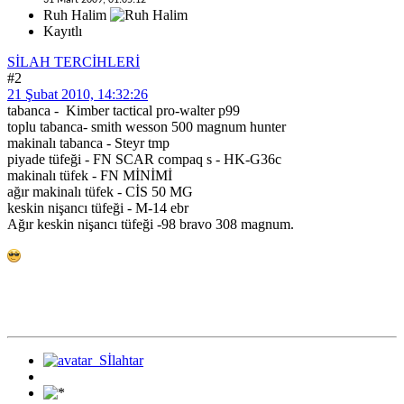
Ruh Halim
Kayıtlı
SİLAH TERCİHLERİ
#2
21 Şubat 2010, 14:32:26
tabanca - Kimber tactical pro-walter p99
toplu tabanca- smith wesson 500 magnum hunter
makinalı tabanca - Steyr tmp
piyade tüfeği - FN SCAR compaq s - HK-G36c
makinalı tüfek - FN MİNİMİ
ağır makinalı tüfek - CİS 50 MG
keskin nişancı tüfeği - M-14 ebr
Ağır keskin nişancı tüfeği -98 bravo 308 magnum.