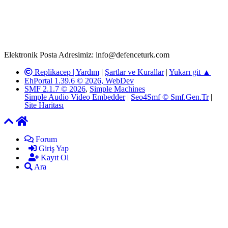
defenceturk Forumuna iletilecek olan şikayetler, elektronik posta
adresimize gönderildikten en geç üç (3) iş günü içerisinde, ilgili
kanunlar ve yönetmelikler çerçevesinde tarafımızca incelenerek site
yöneticilerimiz tarafından gereken çalışmaların yapılmasının
ardından ilgili kişi ya da kuruma yazılı açıklama yapılacaktır.
Elektronik Posta Adresimiz: info@defenceturk.com
Replikacep |
Yardım
|
Şartlar ve Kurallar
|
Yukarı git ▲
EhPortal 1.39.6 © 2026, WebDev
SMF 2.1.7 © 2026
,
Simple Machines
Simple Audio Video Embedder
|
Seo4Smf © Smf.Gen.Tr
|
Site Haritası
Forum
Giriş Yap
Kayıt Ol
Ara