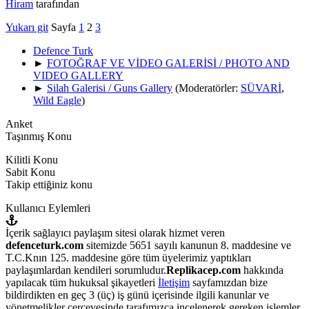
Hiram
tarafından
Yukarı git
Sayfa
1
2
3
Defence Turk
►
FOTOĞRAF VE VİDEO GALERİSİ / PHOTO AND
VIDEO GALLERY
►
Silah Galerisi / Guns Gallery
(Moderatörler:
SÜVARİ
,
Wild Eagle
)
Anket
Taşınmış Konu
Kilitli Konu
Sabit Konu
Takip ettiğiniz konu
Kullanıcı Eylemleri
İçerik sağlayıcı paylaşım sitesi olarak hizmet veren
defenceturk.com
sitemizde 5651 sayılı kanunun 8. maddesine ve
T.C.Knın 125. maddesine göre tüm üyelerimiz yaptıkları
paylaşımlardan kendileri sorumludur.
Replikacep.com
hakkında
yapılacak tüm hukuksal şikayetleri
İletişim
sayfamızdan bize
bildirdikten en geç 3 (üç) iş günü içerisinde ilgili kanunlar ve
yönetmelikler çerçevesinde tarafımızca incelenerek gereken işlemler