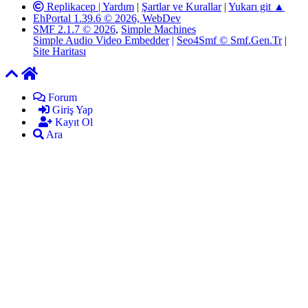
Replikacep |
Yardım
|
Şartlar ve Kurallar
|
Yukarı git ▲
EhPortal 1.39.6 © 2026, WebDev
SMF 2.1.7 © 2026
,
Simple Machines
Simple Audio Video Embedder
|
Seo4Smf © Smf.Gen.Tr
|
Site Haritası
Forum
Giriş Yap
Kayıt Ol
Ara