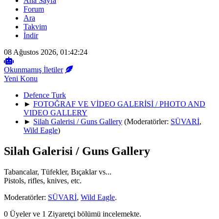
Ana Sayfa
Forum
Ara
Takvim
İndir
08 Ağustos 2026, 01:42:24
Okunmamış İletiler
Yeni Konu
Defence Turk
►
FOTOĞRAF VE VİDEO GALERİSİ / PHOTO AND
VIDEO GALLERY
►
Silah Galerisi / Guns Gallery
(Moderatörler:
SÜVARİ
,
Wild Eagle
)
Silah Galerisi / Guns Gallery
Tabancalar, Tüfekler, Bıçaklar vs...
Pistols, rifles, knives, etc.
Moderatörler:
SÜVARİ
,
Wild Eagle
.
0 Üyeler ve 1 Ziyaretçi bölümü incelemekte.