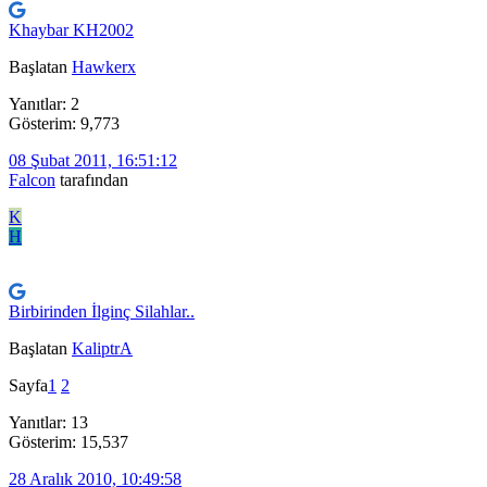
Khaybar KH2002
Başlatan
Hawkerx
Yanıtlar: 2
Gösterim: 9,773
08 Şubat 2011, 16:51:12
Falcon
tarafından
K
H
Birbirinden İlginç Silahlar..
Başlatan
KaliptrA
Sayfa
1
2
Yanıtlar: 13
Gösterim: 15,537
28 Aralık 2010, 10:49:58