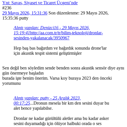
Ynt: Savaş, Siyaset ve Ticaret Üçgeni’nde
#236
29 Mayıs 2026, 15:31:36
Son düzenlenme
: 29 Mayıs 2026,
15:35:36 putty
Alıntı yapılan: Denizci16 - 29 Mayıs 2026,
15:19:41
http://aa.com.tr/tr/bilim-teknoloji/dronlar-
sesinden-yakalanacak/3950967
Hep baş bas bağırdım ve bağırdık sonunda drone'lar
için akustik tespit sistemi geliştirmişler
Sen değil ben söyledim sende benden sonra akustik sensör diye aynı
gün önermeye başladın
burada işte benim önerim. Varsa koy buraya 2023 den önceki
yorumunu
Alıntı yapılan: putty - 25 Aralık 2023,
00:17:25
...Dronun mesela bir km den sesini duyar bu
alet bence yapılabilse.
Dronlar ne kadar gürültülü aletler ama bu kadar asker
sesini duyamadığı için ölüyor halbuki orada o ses