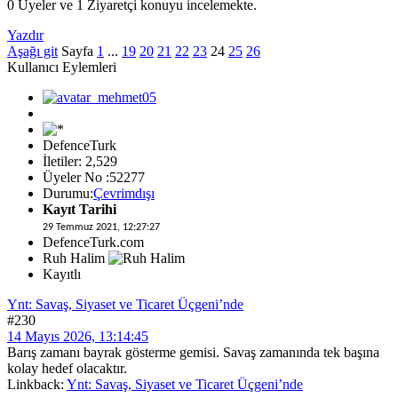
0 Üyeler ve 1 Ziyaretçi konuyu incelemekte.
Yazdır
Aşağı git
Sayfa
1
...
19
20
21
22
23
24
25
26
Kullanıcı Eylemleri
DefenceTurk
İletiler: 2,529
Üyeler No :52277
Durumu:
Çevrimdışı
Kayıt Tarihi
29 Temmuz 2021, 12:27:27
DefenceTurk.com
Ruh Halim
Kayıtlı
Ynt: Savaş, Siyaset ve Ticaret Üçgeni’nde
#230
14 Mayıs 2026, 13:14:45
Barış zamanı bayrak gösterme gemisi. Savaş zamanında tek başına
kolay hedef olacaktır.
Linkback:
Ynt: Savaş, Siyaset ve Ticaret Üçgeni’nde