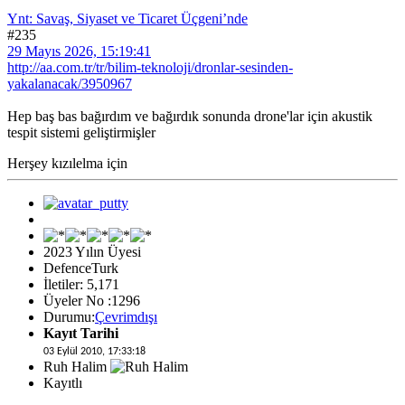
Ynt: Savaş, Siyaset ve Ticaret Üçgeni’nde
#235
29 Mayıs 2026, 15:19:41
http://aa.com.tr/tr/bilim-teknoloji/dronlar-sesinden-
yakalanacak/3950967
Hep baş bas bağırdım ve bağırdık sonunda drone'lar için akustik
tespit sistemi geliştirmişler
Herşey kızılelma için
2023 Yılın Üyesi
DefenceTurk
İletiler: 5,171
Üyeler No :1296
Durumu:
Çevrimdışı
Kayıt Tarihi
03 Eylül 2010, 17:33:18
Ruh Halim
Kayıtlı