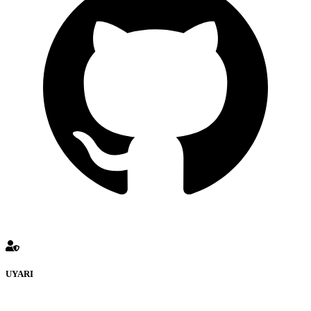
UYARI
defenceturk Forumuna eklenen ve farklı sitelere yönlendiren