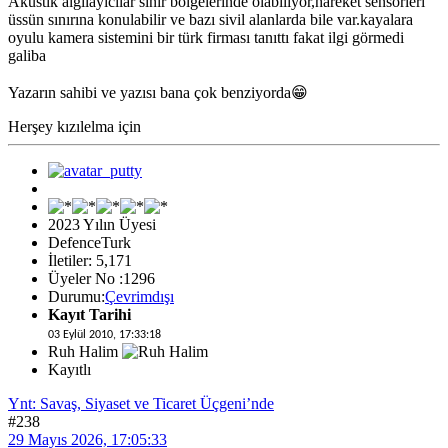
Akustik algılayıcılar sınır bölgelerinde olabiliyor,hareket sensörleri
üssün sınırına konulabilir ve bazı sivil alanlarda bile var.kayalara
oyulu kamera sistemini bir türk firması tanıttı fakat ilgi görmedi
galiba
Yazarın sahibi ve yazısı bana çok benziyorda😁
Herşey kızılelma için
2023 Yılın Üyesi
DefenceTurk
İletiler: 5,171
Üyeler No :1296
Durumu:
Çevrimdışı
Kayıt Tarihi
03 Eylül 2010, 17:33:18
Ruh Halim
Kayıtlı
Ynt: Savaş, Siyaset ve Ticaret Üçgeni’nde
#238
29 Mayıs 2026, 17:05:33