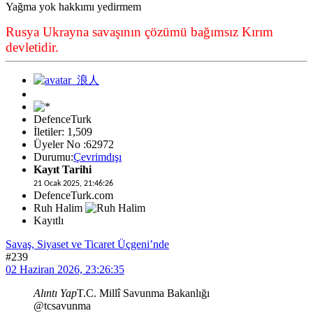
Yağma yok hakkımı yedirmem
Rusya Ukrayna savaşının çözümü bağımsız Kırım
devletidir.
DefenceTurk
İletiler: 1,509
Üyeler No :62972
Durumu:
Çevrimdışı
Kayıt Tarihi
21 Ocak 2025, 21:46:26
DefenceTurk.com
Ruh Halim
Kayıtlı
Savaş, Siyaset ve Ticaret Üçgeni’nde
#239
02 Haziran 2026, 23:26:35
Alıntı Yap
T.C. Millî Savunma Bakanlığı
@tcsavunma