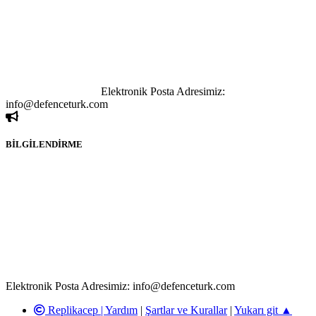
bağlantı adreslerinden (linklerden) www.defenceturk.com sorumlu
tutulamaz. İnternet sitemizde, kaynak ya da bağlantı adresi(link)
göstermeksizin izinsiz bir şekilde yapılan her türlü haber ve bilgi
paylaşımı yasaktır. Forumumuzda izinsiz ve kaynak göstermeksizin
yapılan haber ve bilgi paylaşımlarından sadece eylemi gerçekleştiren
kişi sorumludur. Bu durumun mağduriyet yaratması hâlinde hak
sahibi olan kişi, kişiler ya da kurumların, bizlerle iletişime geçmesini
ivedilikle rica ederiz.
Elektronik Posta Adresimiz:
info@defenceturk.com
BİLGİLENDİRME
Rom ve medya haber sitesi olarak hizmet veren
www.defenceturk.com'
da, 5651 Sayılı Kanunun 8. Maddesine ve
T.C.K'nın 125. Maddesine göre, yapılan gönderi (konu, yorum)
paylaşımlarının tüm sorumluluğu forum üyelerimize aittir.
defenceturk Forumuna iletilecek olan şikayetler, elektronik posta
adresimize gönderildikten en geç üç (3) iş günü içerisinde, ilgili
kanunlar ve yönetmelikler çerçevesinde tarafımızca incelenerek site
yöneticilerimiz tarafından gereken çalışmaların yapılmasının
ardından ilgili kişi ya da kuruma yazılı açıklama yapılacaktır.
Elektronik Posta Adresimiz: info@defenceturk.com
Replikacep |
Yardım
|
Şartlar ve Kurallar
|
Yukarı git ▲