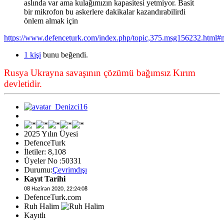
aslında var ama kulağımızın kapasitesi yetmiyor. Basit
bir mikrofon bu askerlere dakikalar kazandırabilirdi
önlem almak için
https://www.defenceturk.com/index.php/topic,375.msg156232.html
1 kişi
bunu beğendi.
Rusya Ukrayna savaşının çözümü bağımsız Kırım
devletidir.
2025 Yılın Üyesi
DefenceTurk
İletiler: 8,108
Üyeler No :50331
Durumu:
Çevrimdışı
Kayıt Tarihi
08 Haziran 2020, 22:24:08
DefenceTurk.com
Ruh Halim
Kayıtlı