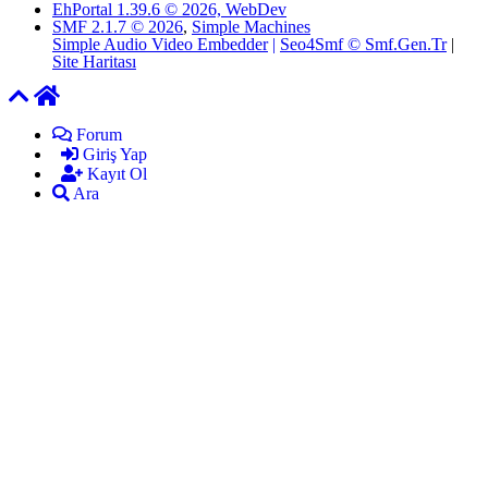
EhPortal 1.39.6 © 2026, WebDev
SMF 2.1.7 © 2026
,
Simple Machines
Simple Audio Video Embedder
|
Seo4Smf © Smf.Gen.Tr
|
Site Haritası
Forum
Giriş Yap
Kayıt Ol
Ara