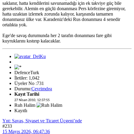
saklanır, hatta kendilerini savunamadığı için ek takviye güç bile
gerekebilir. Alemin en güçlü donanması Pers körfezine giremiyor,
hatta uzaktan izlemek zorunda kalıyor, karşısında tamamen
donanmasız ülke var. Karadeniz'deki Rus donanması 4 senedir
ortalıkta yok.
Ege'de savaş durumunda her 2 tarafın donanması fare gibi
kuyruklarını kıstırıp kalacaklar.
DefenceTurk
İletiler: 1,042
Üyeler No :731
Durumu:
Çevrimdışı
Kayıt Tarihi
27 Nisan 2010, 12:37:55
Ruh Halim
Kayıtlı
Ynt: Savaş, Siyaset ve Ticaret Üçgeni’nde
#233
15 Mayıs 2026, 06:47:36