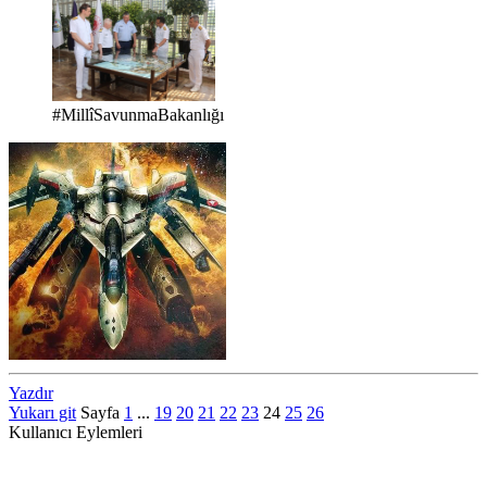
#MillîSavunmaBakanlığı
Yazdır
Yukarı git
Sayfa
1
...
19
20
21
22
23
24
25
26
Kullanıcı Eylemleri