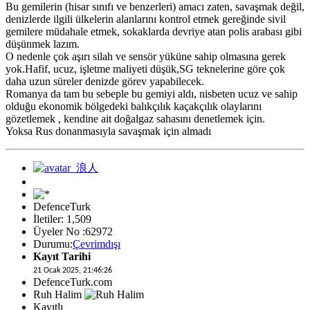
Bu gemilerin (hisar sınıfı ve benzerleri) amacı zaten, savaşmak değil,
denizlerde ilgili ülkelerin alanlarını kontrol etmek gereğinde sivil
gemilere müdahale etmek, sokaklarda devriye atan polis arabası gibi
düşünmek lazım.
O nedenle çok aşırı silah ve sensör yüküne sahip olmasına gerek
yok.Hafif, ucuz, işletme maliyeti düşük,SG teknelerine göre çok
daha uzun süreler denizde görev yapabilecek.
Romanya da tam bu sebeple bu gemiyi aldı, nisbeten ucuz ve sahip
olduğu ekonomik bölgedeki balıkçılık kaçakçılık olaylarını
gözetlemek , kendine ait doğalgaz sahasını denetlemek için.
Yoksa Rus donanmasıyla savaşmak için almadı
DefenceTurk
İletiler: 1,509
Üyeler No :62972
Durumu:
Çevrimdışı
Kayıt Tarihi
21 Ocak 2025, 21:46:26
DefenceTurk.com
Ruh Halim
Kayıtlı