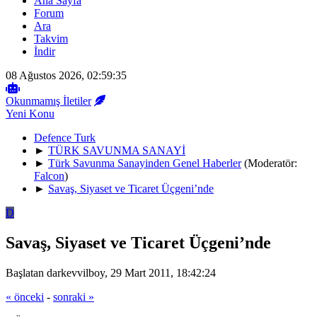
Ana Sayfa
Forum
Ara
Takvim
İndir
08 Ağustos 2026, 02:59:35
Okunmamış İletiler
Yeni Konu
Defence Turk
►
TÜRK SAVUNMA SANAYİ
►
Türk Savunma Sanayinden Genel Haberler
(Moderatör:
Falcon
)
►
Savaş, Siyaset ve Ticaret Üçgeni’nde
D
Savaş, Siyaset ve Ticaret Üçgeni’nde
Başlatan darkevvilboy, 29 Mart 2011, 18:42:24
« önceki
-
sonraki »