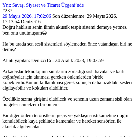
Ynt: Savaş, Siyaset ve Ticaret Üçgeni’nde
#237
29 Mayıs 2026, 17:02:06
Son düzenlenme
: 29 Mayıs 2026,
17:13:54 Denizci16
Doğru haklısın senin ilimin akustik tespit sistemi demeye yetmez
ben onu unutmuşum😁
Ha bu arada sen sesli sistemleri söylemeden önce vatandaşın biri ne
demiş?
Alıntı yapılan: Denizci16 - 24 Aralık 2023, 19:03:59
Arkadaşlar teknolojinin sınırlarını zorladığı sisli havalar ve karlı
coğrafyalar için alınması gereken önlemlerden biride
köpeklerdir.Bunun kullanılması gerek sonuçta daha uzaktaki sesleri
algılayabilir ve kokuları alabilirler.
Özellikle sızma girişimi olabilcek ve senenin uzun zamanı sisli olan
bölgeler için elzem bir önlem.
Bir diğer önlem teröristlerin geçiş ve yaklaşma istikametine doğru
konulabilcek kaya şeklinde kameralar ve hareket sensörleri ile
akustik algılayıcılar.