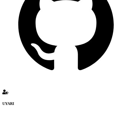
UYARI
defenceturk Forumuna eklenen ve farklı sitelere yönlendiren
bağlantı adreslerinden (linklerden) www.defenceturk.com sorumlu
tutulamaz. İnternet sitemizde, kaynak ya da bağlantı adresi(link)
göstermeksizin izinsiz bir şekilde yapılan her türlü haber ve bilgi