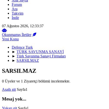
Ana Sayfa
Forum
Ara
Takvim
İndir
07 Ağustos 2026, 12:33:37
Okunmamış İletiler
Yeni Konu
Defence Turk
►
TÜRK SAVUNMA SANAYİ
►
Türk Savunma Sanayi Firmaları
►
SARSILMAZ
SARSILMAZ
0 Üyeler ve 1 Ziyaretçi bölümü incelemekte.
Aşağı git
Sayfa
1
Mesaj yok...
Yukarı git
Sayfa
1