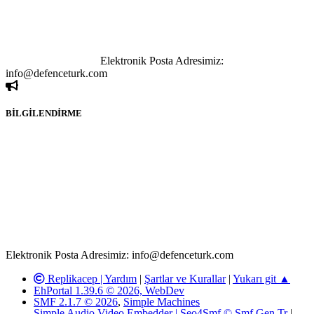
paylaşımı yasaktır. Forumumuzda izinsiz ve kaynak göstermeksizin
yapılan haber ve bilgi paylaşımlarından sadece eylemi gerçekleştiren
kişi sorumludur. Bu durumun mağduriyet yaratması hâlinde hak
sahibi olan kişi, kişiler ya da kurumların, bizlerle iletişime geçmesini
ivedilikle rica ederiz.
Elektronik Posta Adresimiz:
info@defenceturk.com
BİLGİLENDİRME
Rom ve medya haber sitesi olarak hizmet veren
www.defenceturk.com'
da, 5651 Sayılı Kanunun 8. Maddesine ve
T.C.K'nın 125. Maddesine göre, yapılan gönderi (konu, yorum)
paylaşımlarının tüm sorumluluğu forum üyelerimize aittir.
defenceturk Forumuna iletilecek olan şikayetler, elektronik posta
adresimize gönderildikten en geç üç (3) iş günü içerisinde, ilgili
kanunlar ve yönetmelikler çerçevesinde tarafımızca incelenerek site
yöneticilerimiz tarafından gereken çalışmaların yapılmasının
ardından ilgili kişi ya da kuruma yazılı açıklama yapılacaktır.
Elektronik Posta Adresimiz: info@defenceturk.com
Replikacep |
Yardım
|
Şartlar ve Kurallar
|
Yukarı git ▲
EhPortal 1.39.6 © 2026, WebDev
SMF 2.1.7 © 2026
,
Simple Machines
Simple Audio Video Embedder
|
Seo4Smf © Smf.Gen.Tr
|