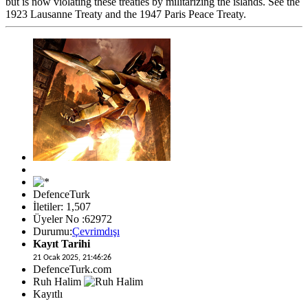
but is now violating these treaties by militarizing the islands. See the
1923 Lausanne Treaty and the 1947 Paris Peace Treaty.
DefenceTurk
İletiler: 1,507
Üyeler No :62972
Durumu:
Çevrimdışı
Kayıt Tarihi
21 Ocak 2025, 21:46:26
DefenceTurk.com
Ruh Halim
Kayıtlı