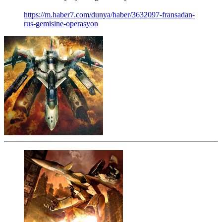
https://m.haber7.com/dunya/haber/3632097-fransadan-
rus-gemisine-operasyon