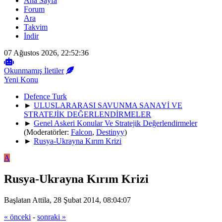
Ana Sayfa
Forum
Ara
Takvim
İndir
07 Ağustos 2026, 22:52:36
Okunmamış İletiler
Yeni Konu
Defence Turk
►
ULUSLARARASI SAVUNMA SANAYİ VE
STRATEJİK DEĞERLENDİRMELER
►
Genel Askeri Konular Ve Stratejik Değerlendirmeler
(Moderatörler:
Falcon
,
Destinyy
)
►
Rusya-Ukrayna Kırım Krizi
A
Rusya-Ukrayna Kırım Krizi
Başlatan Attila, 28 Şubat 2014, 08:04:07
« önceki
-
sonraki »