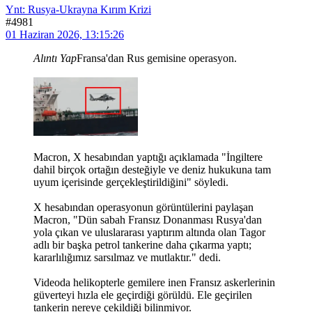
Ynt: Rusya-Ukrayna Kırım Krizi
#4981
01 Haziran 2026, 13:15:26
Alıntı Yap
Fransa'dan Rus gemisine operasyon.
Macron, X hesabından yaptığı açıklamada "İngiltere
dahil birçok ortağın desteğiyle ve deniz hukukuna tam
uyum içerisinde gerçekleştirildiğini" söyledi.
X hesabından operasyonun görüntülerini paylaşan
Macron, "Dün sabah Fransız Donanması Rusya'dan
yola çıkan ve uluslararası yaptırım altında olan Tagor
adlı bir başka petrol tankerine daha çıkarma yaptı;
kararlılığımız sarsılmaz ve mutlaktır." dedi.
Videoda helikopterle gemilere inen Fransız askerlerinin
güverteyi hızla ele geçirdiği görüldü. Ele geçirilen
tankerin nereye çekildiği bilinmiyor.