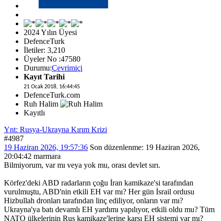
2024 Yılın Üyesi
DefenceTurk
İletiler: 3,210
Üyeler No :47580
Durumu:
Çevrimiçi
Kayıt Tarihi
21 Ocak 2018, 16:44:45
DefenceTurk.com
Ruh Halim
Kayıtlı
Ynt: Rusya-Ukrayna Kırım Krizi
#4987
19 Haziran 2026, 19:57:36
Son düzenlenme
: 19 Haziran 2026,
20:04:42 marmara
Bilmiyorum, var mı veya yok mu, orası devlet sırı.
Körfez'deki ABD radarların çoğu İran kamikaze'si tarafından
vurulmuştu, ABD'nin etkili EH var mı? Her gün İsrail ordusu
Hizbullah dronları tarafından linç ediliyor, onların var mı?
Ukrayna'ya batı devamlı EH yardımı yapılıyor, etkili oldu mu? Tüm
NATO ülkelerinin Rus kamikaze'lerine karşı EH sistemi var mı?