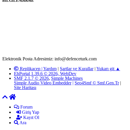
BİLGİLENDİRME
Rom ve medya haber sitesi olarak hizmet veren
www.defenceturk.com'
da, 5651 Sayılı Kanunun 8. Maddesine ve
T.C.K'nın 125. Maddesine göre, yapılan gönderi (konu, yorum)
paylaşımlarının tüm sorumluluğu forum üyelerimize aittir.
defenceturk Forumuna iletilecek olan şikayetler, elektronik posta
adresimize gönderildikten en geç üç (3) iş günü içerisinde, ilgili
kanunlar ve yönetmelikler çerçevesinde tarafımızca incelenerek site
yöneticilerimiz tarafından gereken çalışmaların yapılmasının
ardından ilgili kişi ya da kuruma yazılı açıklama yapılacaktır.
Elektronik Posta Adresimiz: info@defenceturk.com
Replikacep |
Yardım
|
Şartlar ve Kurallar
|
Yukarı git ▲
EhPortal 1.39.6 © 2026, WebDev
SMF 2.1.7 © 2026
,
Simple Machines
Simple Audio Video Embedder
|
Seo4Smf © Smf.Gen.Tr
|
Site Haritası
Forum
Giriş Yap
Kayıt Ol
Ara