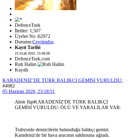
DefenceTurk
İletiler: 1,507
Üyeler No :62972
Durumu:
Çevrimdışı
Kayıt Tarihi
21 Ocak 2025, 21:46:26
DefenceTurk.com
Ruh Halim
Kayıtlı
KARADENİZ’DE TÜRK BALIKÇI GEMİSİ VURULDU:
#4982
05 Haziran 2026, 23:18:51
Alıntı Yap
KARADENİZ'DE TÜRK BALIKÇI
GEMİSİ VURULDU: ÖLÜ VE YARALILAR VAR.
Trabzonlu denizcilerin bulunduğu balıkçı gemisi
Karadeniz'de bir hava aracının saldırısına uğradı.