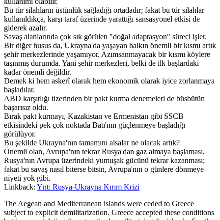
kullanımı olabilir.
Bu tür silahların üstünlük sağladığı ortadadır; fakat bu tür silahlar
kullanıldıkça, karşı taraf üzerinde yarattığı sansasyonel etkisi de
giderek azalır.
Savaş alanlarında çok sık görülen "doğal adaptasyon" süreci işler.
Bir diğer husus da, Ukrayna'da yaşayan halkın önemli bir kısmı artık
şehir merkezlerinde yaşamıyor. Azımsanmayacak bir kısmı köylere
taşınmış durumda. Yani şehir merkezleri, belki de ilk başlardaki
kadar önemli değildir.
Demek ki hem askerî olarak hem ekonomik olarak iyice zorlanmaya
başladılar.
ABD karşıtlığı üzerinden bir pakt kurma denemeleri de büsbütün
başarısız oldu.
Bırak pakt kurmayı, Kazakistan ve Ermenistan gibi SSCB
etkisindeki pek çok noktada Batı'nın güçlenmeye başladığı
görülüyor.
Bu şekilde Ukrayna'nın tamamını alsalar ne olacak artık?
Önemli olan, Avrupa'nın tekrar Rusya'dan gaz almaya başlaması,
Rusya'nın Avrupa üzerindeki yumuşak gücünü tekrar kazanması;
fakat bu savaş nasıl biterse bitsin, Avrupa'nın o günlere dönmeye
niyeti yok gibi.
Linkback:
Ynt: Rusya-Ukrayna Kırım Krizi
The Aegean and Mediterranean islands were ceded to Greece
subject to explicit demilitarization. Greece accepted these conditions