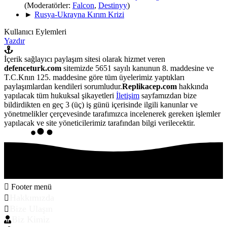
(Moderatörler:
Falcon
,
Destinyy
)
►
Rusya-Ukrayna Kırım Krizi
Kullanıcı Eylemleri
Yazdır
İçerik sağlayıcı paylaşım sitesi olarak hizmet veren
defenceturk.com
sitemizde 5651 sayılı kanunun 8. maddesine ve
T.C.Knın 125. maddesine göre tüm üyelerimiz yaptıkları
paylaşımlardan kendileri sorumludur.
Replikacep.com
hakkında
yapılacak tüm hukuksal şikayetleri
İletişim
sayfamızdan bize
bildirdikten en geç 3 (üç) iş günü içerisinde ilgili kanunlar ve
yönetmelikler çerçevesinde tarafımızca incelenerek gereken işlemler
yapılacak ve site yöneticilerimiz tarafından bilgi verilecektir.
Footer menü
Hakkımızda
Bize Ulaşın
Biz Kimiz