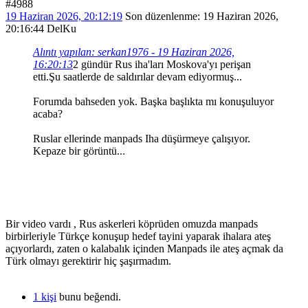
#4988
19 Haziran 2026, 20:12:19
Son düzenlenme
: 19 Haziran 2026,
20:16:44 DelKu
Alıntı yapılan: serkan1976 - 19 Haziran 2026,
16:20:13
2 gündür Rus iha'ları Moskova'yı perişan
etti.Şu saatlerde de saldırılar devam ediyormuş...
Forumda bahseden yok. Başka başlıkta mı konuşuluyor
acaba?
Ruslar ellerinde manpads Iha düşürmeye çalışıyor.
Kepaze bir görüntü...
Bir video vardı , Rus askerleri köprüden omuzda manpads
birbirleriyle Türkçe konuşup hedef tayini yaparak ihalara ateş
açıyorlardı, zaten o kalabalık içinden Manpads ile ateş açmak da
Türk olmayı gerektirir hiç şaşırmadım.
1 kişi
bunu beğendi.