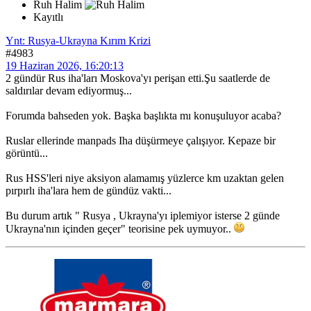
Ruh Halim
Kayıtlı
Ynt: Rusya-Ukrayna Kırım Krizi
#4983
19 Haziran 2026, 16:20:13
2 gündür Rus iha'ları Moskova'yı perişan etti.Şu saatlerde de
saldırılar devam ediyormuş...
Forumda bahseden yok. Başka başlıkta mı konuşuluyor acaba?
Ruslar ellerinde manpads Iha düşürmeye çalışıyor. Kepaze bir
görüntü...
Rus HSS'leri niye aksiyon alamamış yüzlerce km uzaktan gelen
pırpırlı iha'lara hem de gündüz vakti...
Bu durum artık " Rusya , Ukrayna'yı iplemiyor isterse 2 günde
Ukrayna'nın içinden geçer" teorisine pek uymuyor..