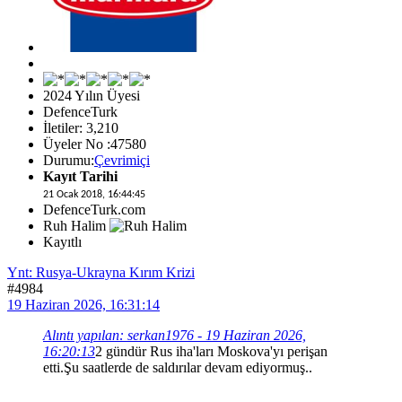
2024 Yılın Üyesi
DefenceTurk
İletiler: 3,210
Üyeler No :47580
Durumu:
Çevrimiçi
Kayıt Tarihi
21 Ocak 2018, 16:44:45
DefenceTurk.com
Ruh Halim
Kayıtlı
Ynt: Rusya-Ukrayna Kırım Krizi
#4984
19 Haziran 2026, 16:31:14
Alıntı yapılan: serkan1976 - 19 Haziran 2026,
16:20:13
2 gündür Rus iha'ları Moskova'yı perişan
etti.Şu saatlerde de saldırılar devam ediyormuş..