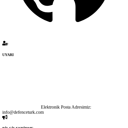
UYARI
defenceturk Forumuna eklenen ve farklı sitelere yönlendiren
bağlantı adreslerinden (linklerden) www.defenceturk.com sorumlu
tutulamaz. İnternet sitemizde, kaynak ya da bağlantı adresi(link)
göstermeksizin izinsiz bir şekilde yapılan her türlü haber ve bilgi
paylaşımı yasaktır. Forumumuzda izinsiz ve kaynak göstermeksizin
yapılan haber ve bilgi paylaşımlarından sadece eylemi gerçekleştiren
kişi sorumludur. Bu durumun mağduriyet yaratması hâlinde hak
sahibi olan kişi, kişiler ya da kurumların, bizlerle iletişime geçmesini
ivedilikle rica ederiz.
Elektronik Posta Adresimiz:
info@defenceturk.com