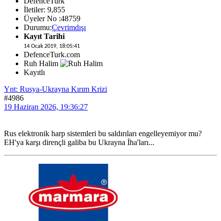
DefenceTurk
İletiler: 9,855
Üyeler No :48759
Durumu:
Çevrimdışı
Kayıt Tarihi
14 Ocak 2019, 18:05:41
DefenceTurk.com
Ruh Halim
Kayıtlı
Ynt: Rusya-Ukrayna Kırım Krizi
#4986
19 Haziran 2026, 19:36:27
Rus elektronik harp sistemleri bu saldırıları engelleyemiyor mu?
EH'ya karşı dirençli galiba bu Ukrayna İha'ları...