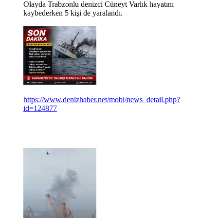
Olayda Trabzonlu denizci Cüneyt Varlık hayatını
kaybederken 5 kişi de yaralandı.
https://www.denizhaber.net/mobi/news_detail.php?
id=124877