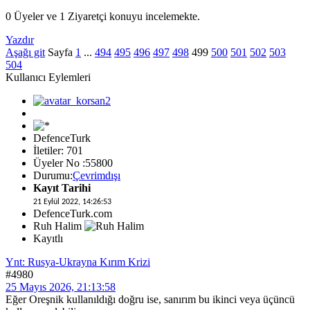
0 Üyeler ve 1 Ziyaretçi konuyu incelemekte.
Yazdır
Aşağı git
Sayfa
1
...
494
495
496
497
498
499
500
501
502
503
504
Kullanıcı Eylemleri
DefenceTurk
İletiler: 701
Üyeler No :55800
Durumu:
Çevrimdışı
Kayıt Tarihi
21 Eylül 2022, 14:26:53
DefenceTurk.com
Ruh Halim
Kayıtlı
Ynt: Rusya-Ukrayna Kırım Krizi
#4980
25 Mayıs 2026, 21:13:58
Eğer Oreşnik kullanıldığı doğru ise, sanırım bu ikinci veya üçüncü