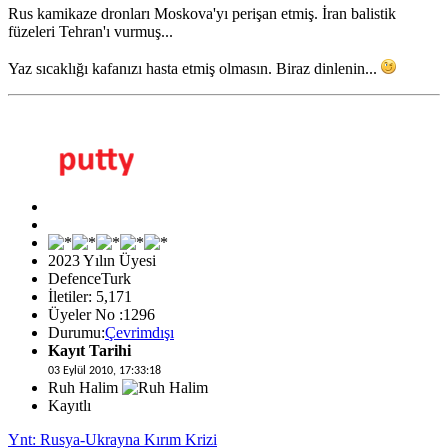
Rus kamikaze dronları Moskova'yı perişan etmiş. İran balistik
füzeleri Tehran'ı vurmuş...
Yaz sıcaklığı kafanızı hasta etmiş olmasın. Biraz dinlenin...
2023 Yılın Üyesi
DefenceTurk
İletiler: 5,171
Üyeler No :1296
Durumu:
Çevrimdışı
Kayıt Tarihi
03 Eylül 2010, 17:33:18
Ruh Halim
Kayıtlı
Ynt: Rusya-Ukrayna Kırım Krizi