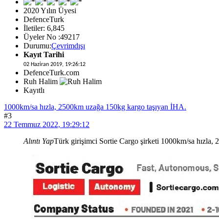
2020 Yılın Üyesi
DefenceTurk
İletiler: 6,845
Üyeler No :49217
Durumu:
Çevrimdışı
Kayıt Tarihi
02 Haziran 2019, 19:26:12
DefenceTurk.com
Ruh Halim
Kayıtlı
1000km/sa hızla, 2500km uzağa 150kg kargo taşıyan İHA.
#3
22 Temmuz 2022, 19:29:12
Alıntı Yap
Türk girişimci Sortie Cargo şirketi 1000km/sa hızla, 