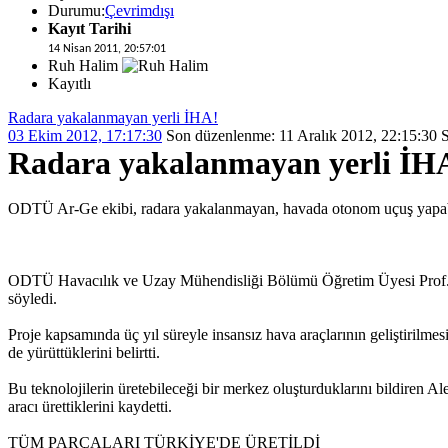
Durumu:
Çevrimdışı
Kayıt Tarihi
14 Nisan 2011, 20:57:01
Ruh Halim
Kayıtlı
Radara yakalanmayan yerli İHA!
03 Ekim 2012, 17:17:30
Son düzenlenme
: 11 Aralık 2012, 22:15:
Radara yakalanmayan yerli İH
ODTÜ Ar-Ge ekibi, radara yakalanmayan, havada otonom uçuş yapabile
ODTÜ Havacılık ve Uzay Mühendisliği Bölümü Öğretim Üyesi Prof. Dr.
söyledi.
Proje kapsamında üç yıl süreyle insansız hava araçlarının geliştirilmes
de yürüttüklerini belirtti.
Bu teknolojilerin üretebileceği bir merkez oluşturduklarını bildiren A
aracı ürettiklerini kaydetti.
TÜM PARÇALARI TÜRKİYE'DE ÜRETİLDİ