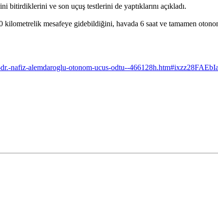
 bitirdiklerini ve son uçuş testlerini de yaptıklarını açıkladı.
50 kilometrelik mesafeye gidebildiğini, havada 6 saat ve tamamen otonom
f.-dr.-nafiz-alemdaroglu-otonom-ucus-odtu--466128h.htm#ixzz28FAEbI