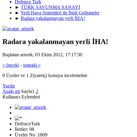
Defence Turk
►
TÜRK SAVUNMA SANAYİ
►
Yerli Hava Sistemleri ile İlgili Gelişmeler
►
Radara yakalanmayan yerli İHA!
Radara yakalanmayan yerli İHA!
Başlatan arnork, 03 Ekim 2012, 17:17:30
« önceki
-
sonraki »
0 Üyeler ve 1 Ziyaretçi konuyu incelemekte.
Yazdır
Aşağı git
Sayfa
1
2
Kullanıcı Eylemleri
DefenceTurk
İletiler: 98
Üyeler No :1809