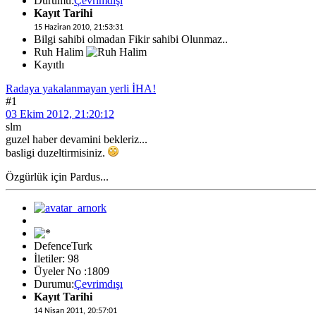
Durumu:
Çevrimdışı
Kayıt Tarihi
15 Haziran 2010, 21:53:31
Bilgi sahibi olmadan Fikir sahibi Olunmaz..
Ruh Halim
Kayıtlı
Radaya yakalanmayan yerli İHA!
#1
03 Ekim 2012, 21:20:12
slm
guzel haber devamini bekleriz...
basligi duzeltirmisiniz.
Özgürlük için Pardus...
DefenceTurk
İletiler: 98
Üyeler No :1809
Durumu:
Çevrimdışı
Kayıt Tarihi
14 Nisan 2011, 20:57:01