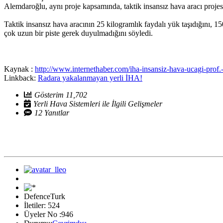
Alemdaroğlu, aynı proje kapsamında, taktik insansız hava aracı projesini
Taktik insansız hava aracının 25 kilogramlık faydalı yük taşıdığını, 1
çok uzun bir piste gerek duyulmadığını söyledi.
Kaynak :
http://www.internethaber.com/iha-insansiz-hava-ucagi-pro
Linkback:
Radara yakalanmayan yerli İHA!
Gösterim 11,702
Yerli Hava Sistemleri ile İlgili Gelişmeler
12 Yanıtlar
DefenceTurk
İletiler: 524
Üyeler No :946