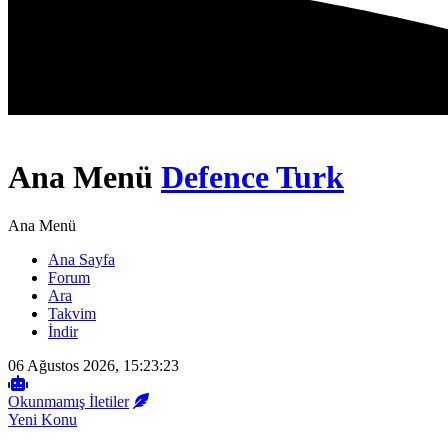
Ana Menü
Defence Turk
Ana Menü
Ana Sayfa
Forum
Ara
Takvim
İndir
06 Ağustos 2026, 15:23:23
Okunmamış İletiler
Yeni Konu