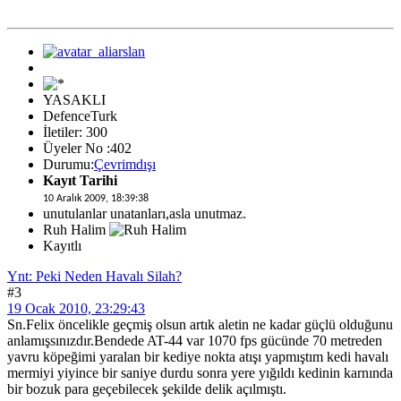
YASAKLI
DefenceTurk
İletiler: 300
Üyeler No :402
Durumu:
Çevrimdışı
Kayıt Tarihi
10 Aralık 2009, 18:39:38
unutulanlar unatanları,asla unutmaz.
Ruh Halim
Kayıtlı
Ynt: Peki Neden Havalı Silah?
#3
19 Ocak 2010, 23:29:43
Sn.Felix öncelikle geçmiş olsun artık aletin ne kadar güçlü olduğunu
anlamışsınızdır.Bendede AT-44 var 1070 fps gücünde 70 metreden
yavru köpeğimi yaralan bir kediye nokta atışı yapmıştım kedi havalı
mermiyi yiyince bir saniye durdu sonra yere yığıldı kedinin karnında
bir bozuk para geçebilecek şekilde delik açılmıştı.