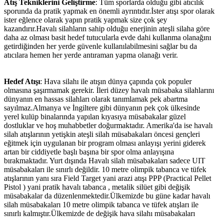
Atış Tekniklerini Geliştirme
: Tüm sporlarda olduğu gibi atıcılık
sporunda da pratik yapmak en önemli ayrıntıdır.İster atışı spor olarak
ister eğlence olarak yapın pratik yapmak size çok şey
kazandırır.Havalı silahların sahip olduğu enerjinin ateşli silaha göre
daha az olması basit hedef tutucularla evde dahi kullanma olanağını
getirdiğinden her yerde güvenle kullanılabilmesini sağlar bu da
atıcılara hemen her yerde antıraman yapma olanağı verir.
Hedef Atışı
: Hava silahı ile atışın dünya çapında çok populer
olmasına şaşırmamak gerekir. İleri düzey havalı müsabaka silahlarını
dünyanın en hassas silahları olarak tanımlamak pek abartma
sayılmaz.Almanya ve İngiltere gibi dünyanın pek çok ülkesinde
yerel kulüp binalarında yapılan kıyasıya müsabakalar güzel
dostluklar ve hoş muhabbetler doğurmaktadır. Amerika'da ise havalı
silah atışlarının yetişkin ateşli silah müsabakaları öncesi gençleri
eğitmek için uygulanan bir program olması anlayışı yerini giderek
artan bir ciddiyetle başlı başına bir spor olma anlayışına
bırakmaktadır. Yurt dışında Havalı silah müsabakaları sadece UIT
müsabakaları ile sınırlı değildir. 10 metre olimpik tabanca ve tüfek
atışlarının yanı sıra Field Target yani arazi atışı PPP (Practical Pellet
Pistol ) yani pratik havalı tabanca , metalik silüet gibi değişik
müsabakalar da düzenlenmektedir.Ülkemizde bu güne kadar havalı
silah müsabakaları 10 metre olimpik tabanca ve tüfek atışları ile
sınırlı kalmıştır.Ülkemizde de değişik hava silahı müsabakaları