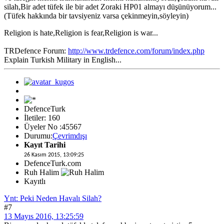
silah,Bir adet tüfek ile bir adet Zoraki HP01 almayı düşünüyorum...
(Tüfek hakkında bir tavsiyeniz varsa çekinmeyin,söyleyin)
Religion is hate,Religion is fear,Religion is war...
TRDefence Forum:
http://www.trdefence.com/forum/index.php
Explain Turkish Military in English...
DefenceTurk
İletiler: 160
Üyeler No :45567
Durumu:
Çevrimdışı
Kayıt Tarihi
26 Kasım 2015, 13:09:25
DefenceTurk.com
Ruh Halim
Kayıtlı
Ynt: Peki Neden Havalı Silah?
#7
13 Mayıs 2016, 13:25:59