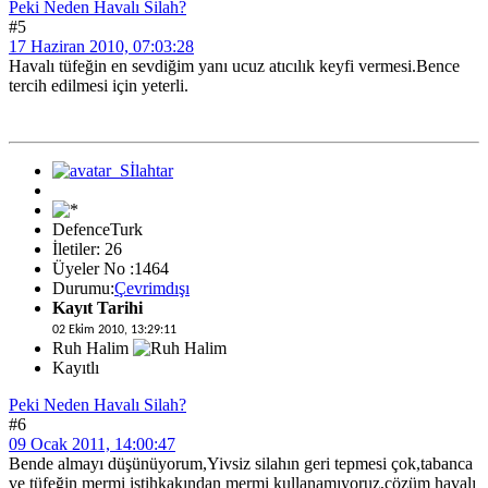
Peki Neden Havalı Silah?
#5
17 Haziran 2010, 07:03:28
Havalı tüfeğin en sevdiğim yanı ucuz atıcılık keyfi vermesi.Bence
tercih edilmesi için yeterli.
DefenceTurk
İletiler: 26
Üyeler No :1464
Durumu:
Çevrimdışı
Kayıt Tarihi
02 Ekim 2010, 13:29:11
Ruh Halim
Kayıtlı
Peki Neden Havalı Silah?
#6
09 Ocak 2011, 14:00:47
Bende almayı düşünüyorum,Yivsiz silahın geri tepmesi çok,tabanca
ve tüfeğin mermi istihkakından mermi kullanamıyoruz,çözüm havalı