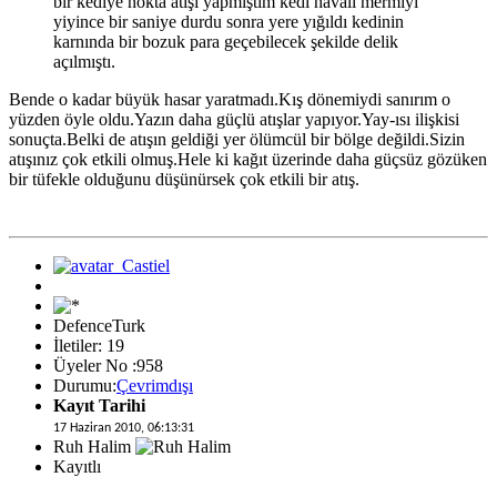
bir kediye nokta atışı yapmıştım kedi havalı mermiyi
yiyince bir saniye durdu sonra yere yığıldı kedinin
karnında bir bozuk para geçebilecek şekilde delik
açılmıştı.
Bende o kadar büyük hasar yaratmadı.Kış dönemiydi sanırım o
yüzden öyle oldu.Yazın daha güçlü atışlar yapıyor.Yay-ısı ilişkisi
sonuçta.Belki de atışın geldiği yer ölümcül bir bölge değildi.Sizin
atışınız çok etkili olmuş.Hele ki kağıt üzerinde daha güçsüz gözüken
bir tüfekle olduğunu düşünürsek çok etkili bir atış.
DefenceTurk
İletiler: 19
Üyeler No :958
Durumu:
Çevrimdışı
Kayıt Tarihi
17 Haziran 2010, 06:13:31
Ruh Halim
Kayıtlı