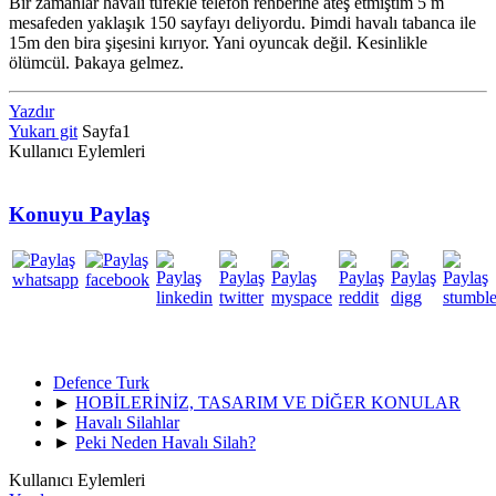
Bir zamanlar havalı tüfekle telefon rehberine ateş etmiştim 5 m
mesafeden yaklaşık 150 sayfayı deliyordu. Þimdi havalı tabanca ile
15m den bira şişesini kırıyor. Yani oyuncak değil. Kesinlikle
ölümcül. Þakaya gelmez.
Yazdır
Yukarı git
Sayfa
1
Kullanıcı Eylemleri
Konuyu Paylaş
Defence Turk
►
HOBİLERİNİZ, TASARIM VE DİĞER KONULAR
►
Havalı Silahlar
►
Peki Neden Havalı Silah?
Kullanıcı Eylemleri