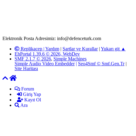
T.C.K'nın 125. Maddesine göre, yapılan gönderi (konu, yorum)
paylaşımlarının tüm sorumluluğu forum üyelerimize aittir.
defenceturk Forumuna iletilecek olan şikayetler, elektronik posta
adresimize gönderildikten en geç üç (3) iş günü içerisinde, ilgili
kanunlar ve yönetmelikler çerçevesinde tarafımızca incelenerek site
yöneticilerimiz tarafından gereken çalışmaların yapılmasının
ardından ilgili kişi ya da kuruma yazılı açıklama yapılacaktır.
Elektronik Posta Adresimiz: info@defenceturk.com
Replikacep |
Yardım
|
Şartlar ve Kurallar
|
Yukarı git ▲
EhPortal 1.39.6 © 2026, WebDev
SMF 2.1.7 © 2026
,
Simple Machines
Simple Audio Video Embedder
|
Seo4Smf © Smf.Gen.Tr
|
Site Haritası
Forum
Giriş Yap
Kayıt Ol
Ara