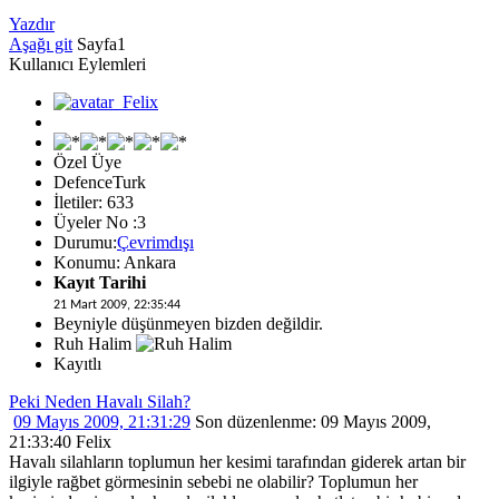
Yazdır
Aşağı git
Sayfa
1
Kullanıcı Eylemleri
Özel Üye
DefenceTurk
İletiler: 633
Üyeler No :3
Durumu:
Çevrimdışı
Konumu: Ankara
Kayıt Tarihi
21 Mart 2009, 22:35:44
Beyniyle düşünmeyen bizden değildir.
Ruh Halim
Kayıtlı
Peki Neden Havalı Silah?
09 Mayıs 2009, 21:31:29
Son düzenlenme
: 09 Mayıs 2009,
21:33:40 Felix
Havalı silahların toplumun her kesimi tarafından giderek artan bir
ilgiyle rağbet görmesinin sebebi ne olabilir? Toplumun her