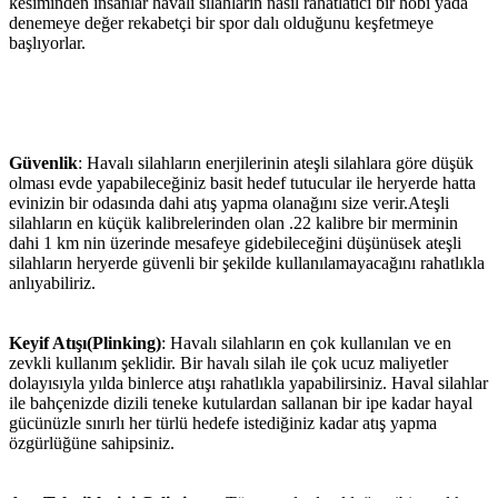
kesiminden insanlar havalı silahların nasıl rahatlatıcı bir hobi yada
denemeye değer rekabetçi bir spor dalı olduğunu keşfetmeye
başlıyorlar.
Güvenlik
: Havalı silahların enerjilerinin ateşli silahlara göre düşük
olması evde yapabileceğiniz basit hedef tutucular ile heryerde hatta
evinizin bir odasında dahi atış yapma olanağını size verir.Ateşli
silahların en küçük kalibrelerinden olan .22 kalibre bir merminin
dahi 1 km nin üzerinde mesafeye gidebileceğini düşünüsek ateşli
silahların heryerde güvenli bir şekilde kullanılamayacağını rahatlıkla
anlıyabiliriz.
Keyif Atışı(Plinking)
: Havalı silahların en çok kullanılan ve en
zevkli kullanım şeklidir. Bir havalı silah ile çok ucuz maliyetler
dolayısıyla yılda binlerce atışı rahatlıkla yapabilirsiniz. Haval silahlar
ile bahçenizde dizili teneke kutulardan sallanan bir ipe kadar hayal
gücünüzle sınırlı her türlü hedefe istediğiniz kadar atış yapma
özgürlüğüne sahipsiniz.