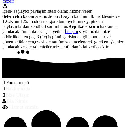
Yazdır
İçerik sağlayıcı paylaşım sitesi olarak hizmet veren
defenceturk.com
sitemizde 5651 sayılı kanunun 8. maddesine ve
T.C.Knın 125. maddesine göre tüm üyelerimiz yaptıkları
paylaşımlardan kendileri sorumludur.
Replikacep.com
hakkında
yapılacak tüm hukuksal şikayetleri
İletişim
sayfamızdan bize
bildirdikten en geç 3 (üç) iş günü içerisinde ilgili kanunlar ve
yönetmelikler çerçevesinde tarafımızca incelenerek gereken işlemler
yapılacak ve site yöneticilerimiz tarafından bilgi verilecektir.
Footer menü
Hakkımızda
Bize Ulaşın
Biz Kimiz
Hizmetlerimiz