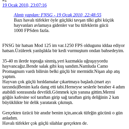
19 Ocak 2010, 23:07:16
Alıntı yapılan: FNSG - 19 Ocak 2010, 22:48:55
Bazı havalı tüfekler öyle güçlüki tavşan tilki gibi küçük
hayvanları avlamaya gidenler var bu tüfeklerin gücü
1000 FPSden fazla.
FNSG bir hatsan Mod 125 im var.1250 FPS oldugunu iddaa ediyor
hatsan.Üzülerek yanlışlıkla bir kedi vurmuştum ondan bahsedeyim.
35-40 m ilerde toprağa sinmiş,yeri kazmakla uğraşıyyordu
hayvancağız.Bende salak gibi kuş sandım.Namluda Camo
Promagnum vardı bilirsin belki güçlü bir mermidir.Nişan alıp atış
yaptım.
Hayvan çok güçlü hırıldamalar çıkartmaya başladı.(mart ayı
tarzında)Benim kafa dang etti tabi.Herneyse seslerle beraber 4 adım
atabildi sonrasında devrildi.Gömmek için yanına gittim.Mermi
göğüs kafesine sol taraftan girip sağ taraftan giriş deliğinin 2 katı
büyüklükte bir delik yaratarak çıkmıştı.
Gerçekten üzücü bir anıdır benim için,ancak tüfeğin gücünü o gün
anladım.
Havalı tüfekler çok güçlü silahlar gerçekten de.