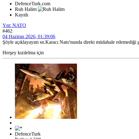
DefenceTurk.com
Ruh Halim
Kayıtlı
Ynt: NATO
#462
04 Haziran 2026, 01:39:06
Şöyle açıklayayım sn.Karacı Nato'nunda direkt müdahale edemediği gü
Herşey kızılelma için
DefenceTurk