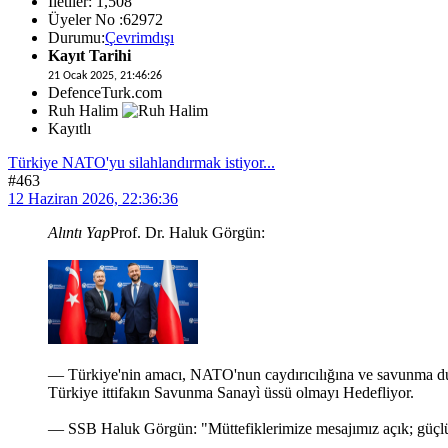
İletiler: 1,508
Üyeler No :62972
Durumu:
Çevrimdışı
Kayıt Tarihi
21 Ocak 2025, 21:46:26
DefenceTurk.com
Ruh Halim
Kayıtlı
Türkiye NATO'yu silahlandırmak istiyor...
#463
12 Haziran 2026, 22:36:36
Alıntı Yap
Prof. Dr. Haluk Görgün:
— Türkiye'nin amacı, NATO'nun caydırıcılığına ve savunma duruş
Türkiye ittifakın Savunma Sanayì üssü olmayı Hedefliyor.
— SSB Haluk Görgün: "Müttefiklerimize mesajımız açık; güçl