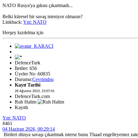
NATO Rusya'ya gıkını çıkartmadı...
Belki küresel bir savaş isteniyor olmasın?
Linkback:
Ynt: NATO
Herşey kızılelma için
DefenceTurk
İletiler: 656
Üyeler No :60835
Durumu:
Çevrimdışı
Kayıt Tarihi
26 Ağustos 2023, 23:07:41
DefenceTurk.com
Ruh Halim
Kayıtlı
Ynt: NATO
#461
04 Haziran 2026, 00:29:14
Birileri dünya savaşı çıkartmak isterse bunu Thaad engelleyemez za