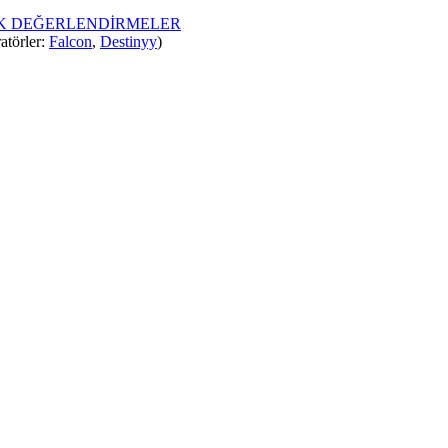
İK DEĞERLENDİRMELER
atörler:
Falcon
,
Destinyy
)