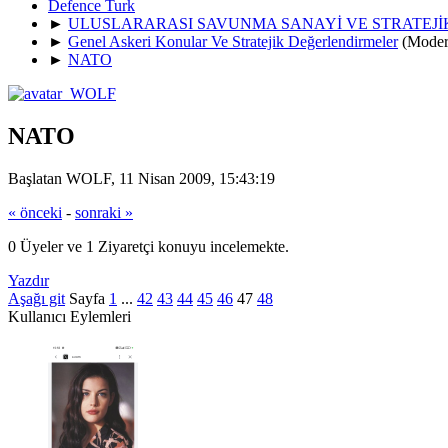
Defence Turk
►
ULUSLARARASI SAVUNMA SANAYİ VE STRATEJ
►
Genel Askeri Konular Ve Stratejik Değerlendirmeler
(Moder
►
NATO
NATO
Başlatan WOLF, 11 Nisan 2009, 15:43:19
« önceki
-
sonraki »
0 Üyeler ve 1 Ziyaretçi konuyu incelemekte.
Yazdır
Aşağı git
Sayfa
1
...
42
43
44
45
46
47
48
Kullanıcı Eylemleri