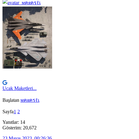
Ucak Maketleri...
Başlatan
мคяครℓเ
Sayfa
1
2
Yanıtlar: 14
Gösterim: 20,672
23 Mayıs 2023, 00:26:36