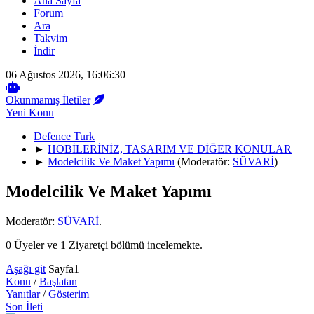
Ana Sayfa
Forum
Ara
Takvim
İndir
06 Ağustos 2026, 16:06:30
Okunmamış İletiler
Yeni Konu
Defence Turk
►
HOBİLERİNİZ, TASARIM VE DİĞER KONULAR
►
Modelcilik Ve Maket Yapımı
(Moderatör:
SÜVARİ
)
Modelcilik Ve Maket Yapımı
Moderatör:
SÜVARİ
.
0 Üyeler ve 1 Ziyaretçi bölümü incelemekte.
Aşağı git
Sayfa
1
Konu
/
Başlatan
Yanıtlar
/
Gösterim
Son İleti