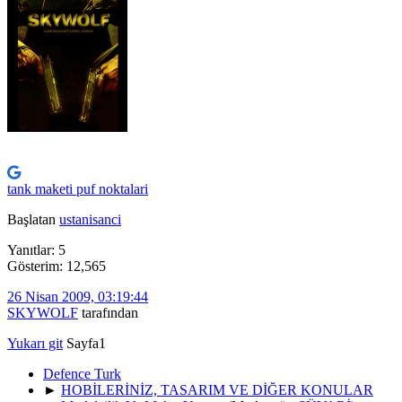
tank maketi puf noktalari
Başlatan
ustanisanci
Yanıtlar: 5
Gösterim: 12,565
26 Nisan 2009, 03:19:44
SKYWOLF
tarafından
Yukarı git
Sayfa
1
Defence Turk
►
HOBİLERİNİZ, TASARIM VE DİĞER KONULAR