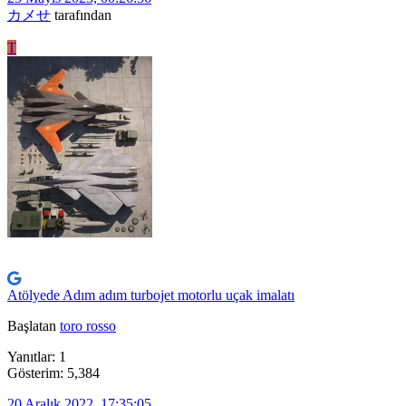
カメせ
tarafından
T
Atölyede Adım adım turbojet motorlu uçak imalatı
Başlatan
toro rosso
Yanıtlar: 1
Gösterim: 5,384
20 Aralık 2022, 17:35:05