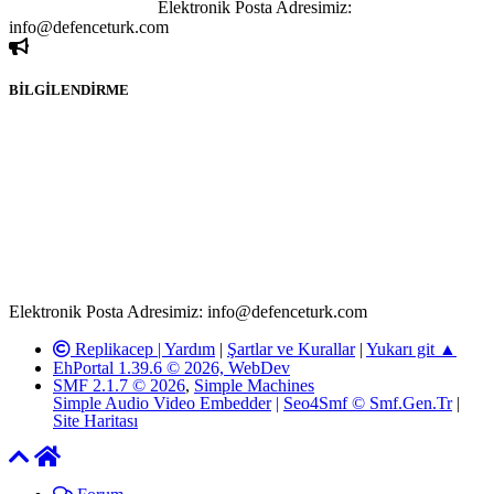
ivedilikle rica ederiz.
Elektronik Posta Adresimiz:
info@defenceturk.com
BİLGİLENDİRME
Rom ve medya haber sitesi olarak hizmet veren
www.defenceturk.com'
da, 5651 Sayılı Kanunun 8. Maddesine ve
T.C.K'nın 125. Maddesine göre, yapılan gönderi (konu, yorum)
paylaşımlarının tüm sorumluluğu forum üyelerimize aittir.
defenceturk Forumuna iletilecek olan şikayetler, elektronik posta
adresimize gönderildikten en geç üç (3) iş günü içerisinde, ilgili
kanunlar ve yönetmelikler çerçevesinde tarafımızca incelenerek site
yöneticilerimiz tarafından gereken çalışmaların yapılmasının
ardından ilgili kişi ya da kuruma yazılı açıklama yapılacaktır.
Elektronik Posta Adresimiz: info@defenceturk.com
Replikacep |
Yardım
|
Şartlar ve Kurallar
|
Yukarı git ▲
EhPortal 1.39.6 © 2026, WebDev
SMF 2.1.7 © 2026
,
Simple Machines
Simple Audio Video Embedder
|
Seo4Smf © Smf.Gen.Tr
|
Site Haritası