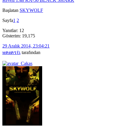
Revell 1:48 KA-50 BLACK SHARK
Başlatan
SKYWOLF
Sayfa
1
2
Yanıtlar: 12
Gösterim: 19,175
29 Aralık 2014, 23:04:21
мคяครℓเ
tarafından