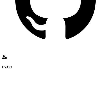
UYARI
defenceturk Forumuna eklenen ve farklı sitelere yönlendiren
bağlantı adreslerinden (linklerden) www.defenceturk.com sorumlu
tutulamaz. İnternet sitemizde, kaynak ya da bağlantı adresi(link)
göstermeksizin izinsiz bir şekilde yapılan her türlü haber ve bilgi
paylaşımı yasaktır. Forumumuzda izinsiz ve kaynak göstermeksizin
yapılan haber ve bilgi paylaşımlarından sadece eylemi gerçekleştiren
kişi sorumludur. Bu durumun mağduriyet yaratması hâlinde hak
sahibi olan kişi, kişiler ya da kurumların, bizlerle iletişime geçmesini