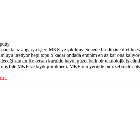
putty
arada az angarya işleri MKE ye yıkılmış. Senede bir düzine üretilme
mluyu üretiyor hepi topu o kadar ondada eminim en az kar ona kalıyord
tileceği zaman Roketsan kuruldu haydi güzel ballı bir teknolojik iş eli
a o iş bile MKE ye layık görülmedi. MKE nin yerinde bir özel sektör ol
ir.