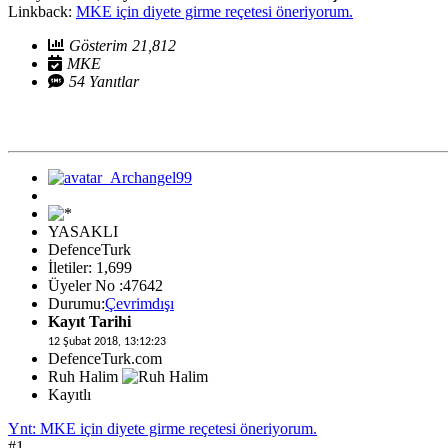
Linkback:
MKE için diyete girme reçetesi öneriyorum.
Gösterim 21,812
MKE
54 Yanıtlar
YASAKLI
DefenceTurk
İletiler: 1,699
Üyeler No :47642
Durumu:
Çevrimdışı
Kayıt Tarihi
12 Şubat 2018, 13:12:23
DefenceTurk.com
Ruh Halim
Kayıtlı
Ynt: MKE için diyete girme reçetesi öneriyorum.
#1