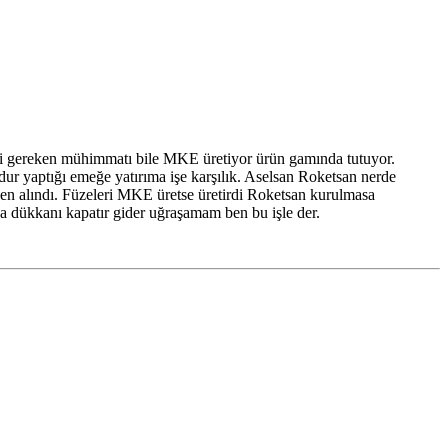
si gereken mühimmatı bile MKE üretiyor ürün gamında tutuyor.
ur yaptığı emeğe yatırıma işe karşılık. Aselsan Roketsan nerde
nden alındı. Füzeleri MKE üretse üretirdi Roketsan kurulmasa
sa dükkanı kapatır gider uğraşamam ben bu işle der.