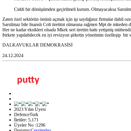
Ciddi bir dönüşümden geçirilmeli kurum. Olmayacaksa Sarsılmaz
Zaten özel sektörün önünü açmak için işi saydığınız firmalar dahil oz
Sarsilmaz bile lisanslı Colt üretimi olmasına rağmen Mpt de mkeden d
Her ne kadar eksikleri olsada Mkek seri üretim hattı yetişmiş mühendisle
Þirkete yapılabilecek en iyi revizyon şirketin yönetimin özelleşip bir 
DALKAVUKLAR DEMOKRASİSİ
24.12.2024
2023 Yılın Üyesi
DefenceTurk
İletiler: 5,171
Üyeler No :1296
Durumu:
Çevrimdışı