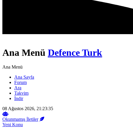
Ana Menü
Defence Turk
Ana Menü
Ana Sayfa
Forum
Ara
Takvim
İndir
08 Ağustos 2026, 21:23:35
Okunmamış İletiler
Yeni Konu