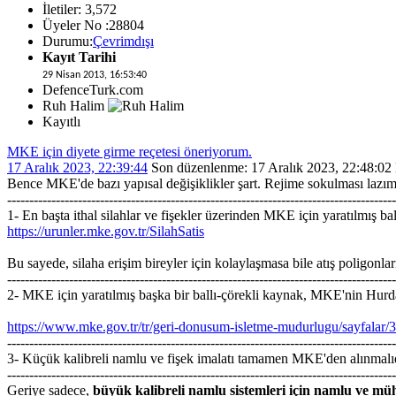
İletiler: 3,572
Üyeler No :28804
Durumu:
Çevrimdışı
Kayıt Tarihi
29 Nisan 2013, 16:53:40
DefenceTurk.com
Ruh Halim
Kayıtlı
MKE için diyete girme reçetesi öneriyorum.
17 Aralık 2023, 22:39:44
Son düzenlenme
: 17 Aralık 2023, 22:48:02
Bence MKE'de bazı yapısal değişiklikler şart. Rejime sokulması lazı
----------------------------------------------------------------------------------------
1- En başta ithal silahlar ve fişekler üzerinden MKE için yaratılmış ba
https://urunler.mke.gov.tr/SilahSatis
Bu sayede, silaha erişim bireyler için kolaylaşmasa bile atış poligonları
----------------------------------------------------------------------------------------
2- MKE için yaratılmış başka bir ballı-çörekli kaynak, MKE'nin Hurdasan
https://www.mke.gov.tr/tr/geri-donusum-isletme-mudurlugu/sayfalar
----------------------------------------------------------------------------------------
3- Küçük kalibreli namlu ve fişek imalatı tamamen MKE'den alınmalıd
----------------------------------------------------------------------------------------
Geriye sadece,
büyük kalibreli namlu sistemleri için namlu ve müh