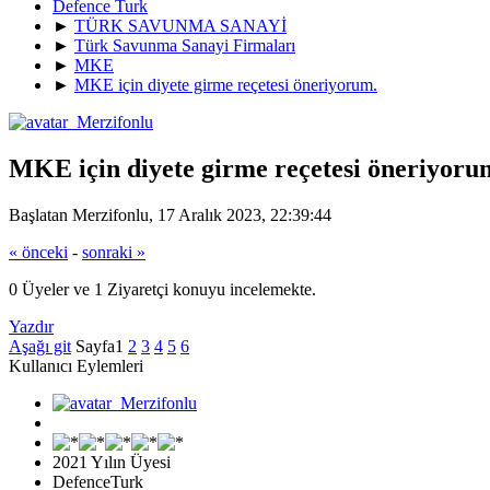
Defence Turk
►
TÜRK SAVUNMA SANAYİ
►
Türk Savunma Sanayi Firmaları
►
MKE
►
MKE için diyete girme reçetesi öneriyorum.
MKE için diyete girme reçetesi öneriyoru
Başlatan Merzifonlu, 17 Aralık 2023, 22:39:44
« önceki
-
sonraki »
0 Üyeler ve 1 Ziyaretçi konuyu incelemekte.
Yazdır
Aşağı git
Sayfa
1
2
3
4
5
6
Kullanıcı Eylemleri
2021 Yılın Üyesi
DefenceTurk