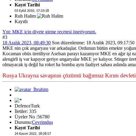
Kayıt Tarihi
03 Eylül 2010, 17:33:18
Ruh Halim
Kayıtlı
Ynt: MKE için diyete girme reçetesi öneriyorum.
#3
18 Aralık 2023, 08:49:30
Son düzenlenme
: 18 Aralık 2023, 09:17:50 
MKE nin çok angaryası var arkadaşlar. Ordunun bütün emekte yoğun p
Kocaman obüs üretiliyor Aselsan parayı kazanıyor MKE en ağır işi na
alengirli iş var kapıyor geriye angaryalar MKE ye kalıyor. Stinger üre
olmayacak iş değil ha roket ha bomba aynı faaliyet sahası aslında am
Rusya Ukrayna savaşının çözümü bağımsız Kırım devletid
DefenceTurk
İletiler: 335
Üyeler No :56780
Durumu:
Çevrimdışı
Kayıt Tarihi
24 Kasım 2022, 18:28:57