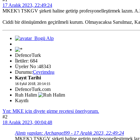
17 Aralık 2023, 22:49:24
MKEK'i TSKGV şirketi haline getirip profesyonelleştirmek lazım. A.Þ
Ciddi bir dönüşümden geçirilmeli kurum. Olmayacaksa Sarsılmaz, Kale,
DefenceTurk
İletiler: 684
Üyeler No :48343
Durumu:
Çevrimdışı
Kayıt Tarihi
16 Eylül 2018, 20:14:15
DefenceTurk.com
Ruh Halim
Kayıtlı
Ynt: MKE için diyete girme reçetesi öneriyorum.
#2
18 Aralık 2023, 00:04:48
Alıntı yapılan: Archangel99 - 17 Aralık 2023, 22:49:24
MKEK'i TSKGV şirketi haline getirip profesyonelleştirmek lazı