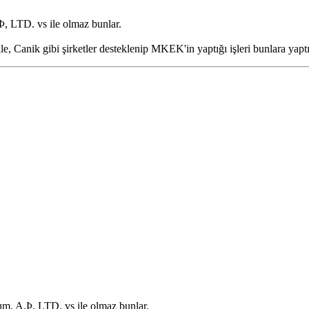
, LTD. vs ile olmaz bunlar.
 Canik gibi şirketler desteklenip MKEK'in yaptığı işleri bunlara yapt
m. A.Þ, LTD. vs ile olmaz bunlar.