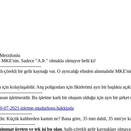
 Merzifonlu
m MKE'nin. Sadece "A.Þ." olmakla olmuyor belli ki!
----------------------------
llı-çörekli bir gelir kaynağı var. O ayrıcalığı elinden alınmalıdır MKE'n
 için kolaylaşabilir. Atış poligonları için fikirlerimi ayrı bir başlıkta 
-----------------------------
 işletmesidir. Bu işletme karlı bir oluşum olduğu için ayrı bir şirket ol
/30-07-2021-isletme-mudurlugu-hakkinda
----------------------
ır. Küçük kalibreden kastım ne? Bana göre, 35 mm dahil, 35 mm'ye kada
------------------------
immat üreten ve tek işi bu olan
, ballı-çörekli gelir kaynakları olm