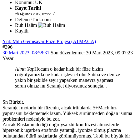
Konumu: UK
Kayıt Tarihi
28 Ağustos 2019, 02:22:58
DefenceTurk.com
Ruh Halim
Kayıtlı
Ynt: Milli Gemisavar Füze Projesi (ATMACA)
#396
30 Mart 2023, 08:58:31
Son düzenlenme
: 30 Mart 2023, 09:07:23
Yasar
Alıntı Yap
Hocam o kadar hızlı bir füze bizim
coğrafyamızda ne kadar işlevsel olur.Satıha ve denize
yakın bir şekilde seyir yaparken manevra yapması
sorun olmaz mı.Scramjet diyorsunuz sonuçta...
Sn Bürküt,
Scramjet motorlu bir füzenin, alçak irtifalarda 5+Mach hız
yapmasını beklememek lazım. Yüksek sürtünmeden doğan ısınma
problemleri nedeniyle bu zor.
Ancak Ruslar'ın dediği doğruysa zhirkon füzesi atmosferde
hipersonik uçarken etrafında yarattığı, iyonize olmuş plazma
bulutundan ötürü radarlarda görünmüyormuş. Tabii bu büyük bir