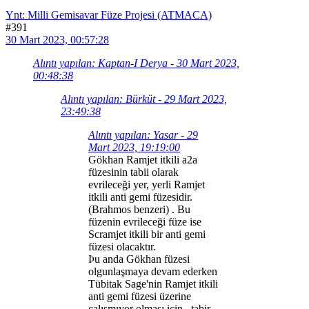
Ynt: Milli Gemisavar Füze Projesi (ATMACA)
#391
30 Mart 2023, 00:57:28
Alıntı yapılan: Kaptan-I Derya - 30 Mart 2023,
00:48:38
Alıntı yapılan: Bürküt - 29 Mart 2023,
23:49:38
Alıntı yapılan: Yasar - 29
Mart 2023, 19:19:00
Gökhan Ramjet itkili a2a
füzesinin tabii olarak
evrileceği yer, yerli Ramjet
itkili anti gemi füzesidir.
(Brahmos benzeri) . Bu
füzenin evrileceği füze ise
Scramjet itkili bir anti gemi
füzesi olacaktır.
Þu anda Gökhan füzesi
olgunlaşmaya devam ederken
Tübitak Sage'nin Ramjet itkili
anti gemi füzesi üzerine
çalışmıyor olması için , tabir