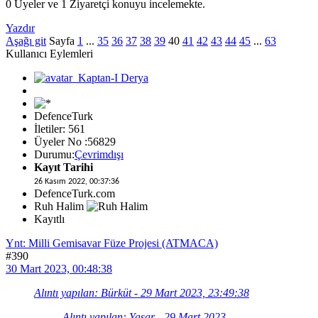
0 Üyeler ve 1 Ziyaretçi konuyu incelemekte.
Yazdır
Aşağı git
Sayfa
1
...
35
36
37
38
39
40
41
42
43
44
45
...
63
Kullanıcı Eylemleri
DefenceTurk
İletiler: 561
Üyeler No :56829
Durumu:
Çevrimdışı
Kayıt Tarihi
26 Kasım 2022, 00:37:36
DefenceTurk.com
Ruh Halim
Kayıtlı
Ynt: Milli Gemisavar Füze Projesi (ATMACA)
#390
30 Mart 2023, 00:48:38
Alıntı yapılan: Bürküt - 29 Mart 2023, 23:49:38
Alıntı yapılan: Yasar - 29 Mart 2023,