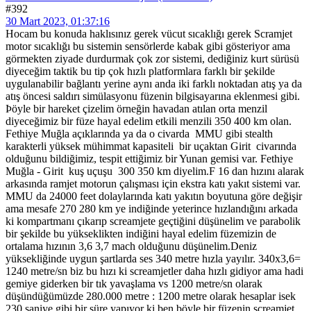
#392
30 Mart 2023, 01:37:16
Hocam bu konuda haklısınız gerek vücut sıcaklığı gerek Scramjet
motor sıcaklığı bu sistemin sensörlerde kabak gibi gösteriyor ama
görmekten ziyade durdurmak çok zor sistemi, dediğiniz kurt sürüsü
diyeceğim taktik bu tip çok hızlı platformlara farklı bir şekilde
uygulanabilir bağlantı yerine aynı anda iki farklı noktadan atış ya da
atış öncesi saldırı simülasyonu füzenin bilgisayarına eklenmesi gibi.
Þöyle bir hareket çizelim örneğin havadan atılan orta menzil
diyeceğimiz bir füze hayal edelim etkili menzili 350 400 km olan.
Fethiye Muğla açıklarında ya da o civarda MMU gibi stealth
karakterli yüksek mühimmat kapasiteli bir uçaktan Girit civarında
olduğunu bildiğimiz, tespit ettiğimiz bir Yunan gemisi var. Fethiye
Muğla - Girit kuş uçuşu 300 350 km diyelim.F 16 dan hızını alarak
arkasında ramjet motorun çalışması için ekstra katı yakıt sistemi var.
MMU da 24000 feet dolaylarında katı yakıtın boyutuna göre değişir
ama mesafe 270 280 km ye indiğinde yeterince hızlandığını arkada
ki kompartmanı çıkarıp screamjete geçtiğini düşünelim ve parabolik
bir şekilde bu yükseklikten indiğini hayal edelim füzemizin de
ortalama hızının 3,6 3,7 mach olduğunu düşünelim.Deniz
yüksekliğinde uygun şartlarda ses 340 metre hızla yayılır. 340x3,6=
1240 metre/sn biz bu hızı ki screamjetler daha hızlı gidiyor ama hadi
gemiye giderken bir tık yavaşlama vs 1200 metre/sn olarak
düşündüğümüzde 280.000 metre : 1200 metre olarak hesaplar isek
230 saniye gibi bir süre yapıyor ki ben böyle bir füzenin screamjet