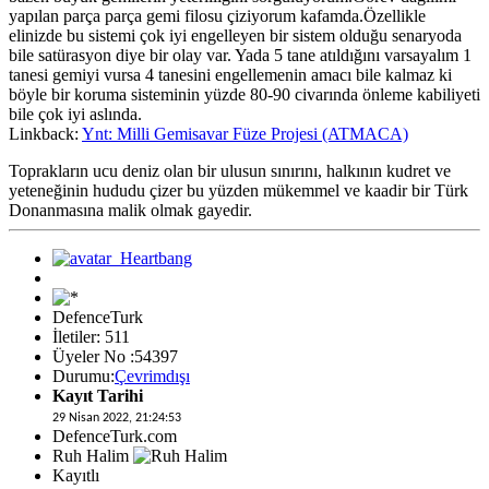
yapılan parça parça gemi filosu çiziyorum kafamda.Özellikle
elinizde bu sistemi çok iyi engelleyen bir sistem olduğu senaryoda
bile satürasyon diye bir olay var. Yada 5 tane atıldığını varsayalım 1
tanesi gemiyi vursa 4 tanesini engellemenin amacı bile kalmaz ki
böyle bir koruma sisteminin yüzde 80-90 civarında önleme kabiliyeti
bile çok iyi aslında.
Linkback:
Ynt: Milli Gemisavar Füze Projesi (ATMACA)
Toprakların ucu deniz olan bir ulusun sınırını, halkının kudret ve
yeteneğinin hududu çizer bu yüzden mükemmel ve kaadir bir Türk
Donanmasına malik olmak gayedir.
DefenceTurk
İletiler: 511
Üyeler No :54397
Durumu:
Çevrimdışı
Kayıt Tarihi
29 Nisan 2022, 21:24:53
DefenceTurk.com
Ruh Halim
Kayıtlı