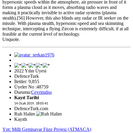
hypersonic speeds within the atmosphere, air pressure in front of it
forms a plasma cloud as it moves, absorbing radio waves and
making it practically invisible to active radar systems (plasma
stealth).[56] However, this also blinds any radar or IR seeker on the
missile. With plasma stealth, hypersonic-speed and sea skimming
technique, intercepting a flying Zircon is extremely difficult, if at all
feasible at the current level of technology.
Unquote.
2022 Yılın Üyesi
DefenceTurk
İletiler: 9,855
Üyeler No :48759
Durumu:
Çevrimdışı
Kayıt Tarihi
14 Ocak 2019, 18:05:41
DefenceTurk.com
Ruh Halim
Kayıtlı
Ynt: Milli Gemisavar Füze Projesi (ATMACA)