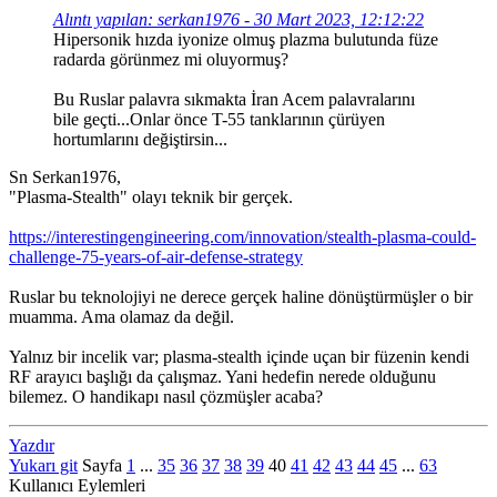
Alıntı yapılan: serkan1976 - 30 Mart 2023, 12:12:22
Hipersonik hızda iyonize olmuş plazma bulutunda füze
radarda görünmez mi oluyormuş?
Bu Ruslar palavra sıkmakta İran Acem palavralarını
bile geçti...Onlar önce T-55 tanklarının çürüyen
hortumlarını değiştirsin...
Sn Serkan1976,
"Plasma-Stealth" olayı teknik bir gerçek.
https://interestingengineering.com/innovation/stealth-plasma-could-
challenge-75-years-of-air-defense-strategy
Ruslar bu teknolojiyi ne derece gerçek haline dönüştürmüşler o bir
muamma. Ama olamaz da değil.
Yalnız bir incelik var; plasma-stealth içinde uçan bir füzenin kendi
RF arayıcı başlığı da çalışmaz. Yani hedefin nerede olduğunu
bilemez. O handikapı nasıl çözmüşler acaba?
Yazdır
Yukarı git
Sayfa
1
...
35
36
37
38
39
40
41
42
43
44
45
...
63
Kullanıcı Eylemleri