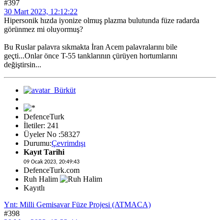
#397
30 Mart 2023, 12:12:22
Hipersonik hızda iyonize olmuş plazma bulutunda füze radarda
görünmez mi oluyormuş?
Bu Ruslar palavra sıkmakta İran Acem palavralarını bile
geçti...Onlar önce T-55 tanklarının çürüyen hortumlarını
değiştirsin...
DefenceTurk
İletiler: 241
Üyeler No :58327
Durumu:
Çevrimdışı
Kayıt Tarihi
09 Ocak 2023, 20:49:43
DefenceTurk.com
Ruh Halim
Kayıtlı
Ynt: Milli Gemisavar Füze Projesi (ATMACA)
#398