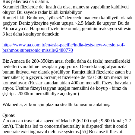
Rus palavrası da olabilir.
Scramjet füzelerde de, kısıtlı da olsa, manevra yapabilme kabiliyeti
oluyor. Bu sayede radar kilidi kırılabiliyor.
Ramjet itkili Brahmos, "yüksek" derecede manevra kabiliyetli olarak
geçiyor. Deniz yüzeyine yakın uçuşta ~2.5 Mach ile uçuyor. Bu da
Atmaca ya da Harpoon füzelerine oranla, geminin reaksiyon süresini
3 kat daha kısaltıyor demektir.
https://www.aa.com.tr/en/asia-pacific/india-tests-new-version-of-
brahmos-supersonic-missile/2480770
Biz Atmaca ile 280-350km arası (belki daha da fazla) menzillerdeki
hedefleri vurabilme hesapları yapıyoruz. Demekki coğrafyamızda
bunun ihtiyacı var olarak görülüyor. Ramjet itkili füzelerde zaten bu
menziller için geçerli. Scramjet füzelerde de 450-500 km menziller
konuşuluyor. (Ruslar karadan atılan 400km menzilli füzeyi havadan
atıyor. Üstüne füzeyi taşıyan uçağın menzilini de koyup - biraz da
şişirip - 2000km menzilli diye açıklıyor.)
Wikipedia, zirkon için plazma stealth konusunu anlatmış.
Quote:
Zircon can travel at a speed of Mach 8 (6,100 mph; 9,800 km/h; 2.7
km/s). This has led to concerns[neutrality is disputed] that it could
penetrate existing naval defense systems.[55] Because it flies at