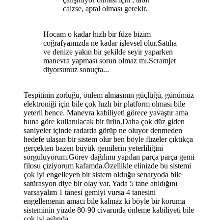
caizse, aptal olması gerekir.
Hocam o kadar hızlı bir füze bizim
coğrafyamızda ne kadar işlevsel olur.Satıha
ve denize yakın bir şekilde seyir yaparken
manevra yapması sorun olmaz mı.Scramjet
diyorsunuz sonuçta...
Tespitinin zorluğu, önlem almasının güçlüğü, günümüz
elektroniği için bile çok hızlı bir platform olması bile
yeterli bence. Manevra kabiliyeti görece yavaştır ama
buna göre kullanılacak bir ürün.Daha çok düz giden
saniyeler içinde radarda görüp ne oluyor denmeden
hedefe ulaşan bir sistem olur ben böyle füzeler çıktıkça
gerçekten bazen büyük gemilerin yeterliliğini
sorguluyorum.Görev dağılımı yapılan parça parça gemi
filosu çiziyorum kafamda.Özellikle elinizde bu sistemi
çok iyi engelleyen bir sistem olduğu senaryoda bile
satürasyon diye bir olay var. Yada 5 tane atıldığını
varsayalım 1 tanesi gemiyi vursa 4 tanesini
engellemenin amacı bile kalmaz ki böyle bir koruma
sisteminin yüzde 80-90 civarında önleme kabiliyeti bile
çok iyi aslında.