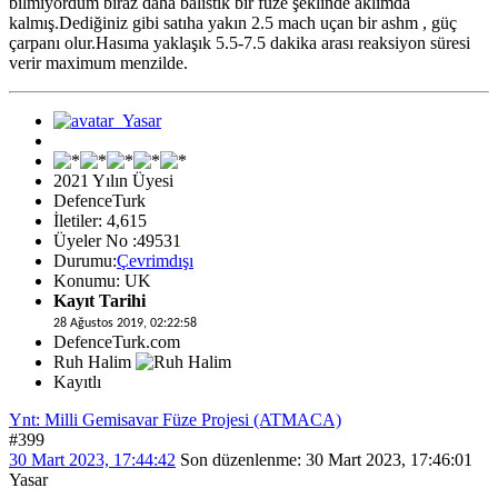
bilmiyordum biraz daha balistik bir füze şeklinde aklımda
kalmış.Dediğiniz gibi satıha yakın 2.5 mach uçan bir ashm , güç
çarpanı olur.Hasıma yaklaşık 5.5-7.5 dakika arası reaksiyon süresi
verir maximum menzilde.
2021 Yılın Üyesi
DefenceTurk
İletiler: 4,615
Üyeler No :49531
Durumu:
Çevrimdışı
Konumu: UK
Kayıt Tarihi
28 Ağustos 2019, 02:22:58
DefenceTurk.com
Ruh Halim
Kayıtlı
Ynt: Milli Gemisavar Füze Projesi (ATMACA)
#399
30 Mart 2023, 17:44:42
Son düzenlenme
: 30 Mart 2023, 17:46:01
Yasar