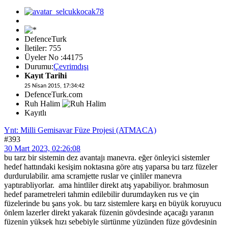
DefenceTurk
İletiler: 755
Üyeler No :44175
Durumu:
Çevrimdışı
Kayıt Tarihi
25 Nisan 2015, 17:34:42
DefenceTurk.com
Ruh Halim
Kayıtlı
Ynt: Milli Gemisavar Füze Projesi (ATMACA)
#393
30 Mart 2023, 02:26:08
bu tarz bir sistemin dez avantajı manevra. eğer önleyici sistemler
hedef hattındaki kesişim noktasına göre atış yaparsa bu tarz füzeler
durdurulabilir. ama scramjette ruslar ve çinliler manevra
yaptırabliyorlar. ama hintliler direkt atış yapabiliyor. brahmosun
hedef parametreleri tahmin edilebilir durumdayken rus ve çin
füzelerinde bu şans yok. bu tarz sistemlere karşı en büyük koruyucu
önlem lazerler direkt yakarak füzenin gövdesinde açacağı yaranın
füzenin yüksek hızı sebebiyle sürtünme yüzünden füze gövdesinin