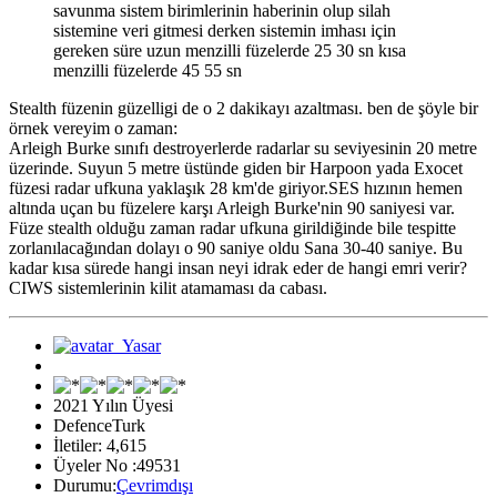
savunma sistem birimlerinin haberinin olup silah
sistemine veri gitmesi derken sistemin imhası için
gereken süre uzun menzilli füzelerde 25 30 sn kısa
menzilli füzelerde 45 55 sn
Stealth füzenin güzelligi de o 2 dakikayı azaltması. ben de şöyle bir
örnek vereyim o zaman:
Arleigh Burke sınıfı destroyerlerde radarlar su seviyesinin 20 metre
üzerinde. Suyun 5 metre üstünde giden bir Harpoon yada Exocet
füzesi radar ufkuna yaklaşık 28 km'de giriyor.SES hızının hemen
altında uçan bu füzelere karşı Arleigh Burke'nin 90 saniyesi var.
Füze stealth olduğu zaman radar ufkuna girildiğinde bile tespitte
zorlanılacağından dolayı o 90 saniye oldu Sana 30-40 saniye. Bu
kadar kısa sürede hangi insan neyi idrak eder de hangi emri verir?
CIWS sistemlerinin kilit atamaması da cabası.
2021 Yılın Üyesi
DefenceTurk
İletiler: 4,615
Üyeler No :49531
Durumu:
Çevrimdışı