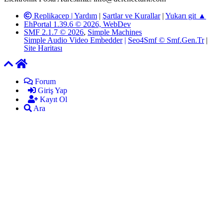
Replikacep |
Yardım
|
Şartlar ve Kurallar
|
Yukarı git ▲
EhPortal 1.39.6 © 2026, WebDev
SMF 2.1.7 © 2026
,
Simple Machines
Simple Audio Video Embedder
|
Seo4Smf © Smf.Gen.Tr
|
Site Haritası
Forum
Giriş Yap
Kayıt Ol
Ara