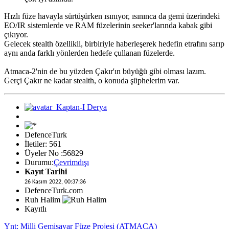
Hızlı füze havayla sürtüşürken ısınıyor, ısınınca da gemi üzerindeki
EO/IR sistemlerde ve RAM füzelerinin seeker'larında kabak gibi
çıkıyor.
Gelecek stealth özellikli, birbiriyle haberleşerek hedefin etrafını sarıp
aynı anda farklı yönlerden hedefe çullanan füzelerde.
Atmaca-2'nin de bu yüzden Çakır'ın büyüğü gibi olması lazım.
Gerçi Çakır ne kadar stealth, o konuda şüphelerim var.
DefenceTurk
İletiler: 561
Üyeler No :56829
Durumu:
Çevrimdışı
Kayıt Tarihi
26 Kasım 2022, 00:37:36
DefenceTurk.com
Ruh Halim
Kayıtlı
Ynt: Milli Gemisavar Füze Projesi (ATMACA)