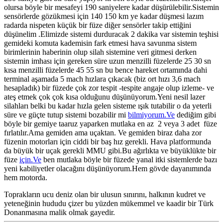
olursa böyle bir mesafeyi 190 saniyelere kadar düşürülebilir.Sistemin
sensörlerde gözükmesi için 140 150 km ye kadar düşmesi lazım
radarda nispeten küçük bir füze diğer sensörler takip ettiğini
düşünelim .Elimizde sistemi durduracak 2 dakika var sistemin teşhisi
gemideki komuta kademisin fark etmesi hava savunma sistem
birimlerinin haberinin olup silah sistemine veri gitmesi derken
sistemin imhası için gereken süre uzun menzilli füzelerde 25 30 sn
kısa menzilli füzelerde 45 55 sn bu bence hareket ortamında dahi
terminal aşamada 5 mach hızlara çıkacak (biz ort hızı 3,6 mach
hesapladık) bir füzede çok zor tespit -tespite angaje olup izleme- ve
ateş etmek çok çok kısa olduğunu düşünüyorum.Yeni nesil lazer
silahları belki bu kadar hızla gelen sisteme ışık tutabilir o da yeterli
süre ve güçte tutup sistemi bozabilir mi
bilmiyorum.Ve
dediğim gibi
böyle bir gemiye taaruz yaparken mutlaka en az 2 veya 3 adet füze
fırlatılır.Ama gemiden ama uçaktan. Ve gemiden biraz daha zor
füzenin motorları için ciddi bir baş hız gerekli. Hava platformunda
da büyük bir uçak gerekli MMU gibi.Bu ağırlıkta ve büyüklükte bir
füze
için.Ve
ben mutlaka böyle bir füzede yanal itki sistemlerde bazı
yeni kabiliyetler olacağını düşünüyorum.Hem gövde dayanımında
hem motorda.
Toprakların ucu deniz olan bir ulusun sınırını, halkının kudret ve
yeteneğinin hududu çizer bu yüzden mükemmel ve kaadir bir Türk
Donanmasına malik olmak gayedir.