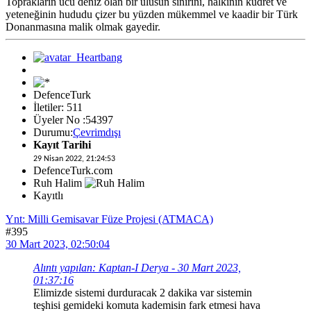
Toprakların ucu deniz olan bir ulusun sınırını, halkının kudret ve
yeteneğinin hududu çizer bu yüzden mükemmel ve kaadir bir Türk
Donanmasına malik olmak gayedir.
DefenceTurk
İletiler: 511
Üyeler No :54397
Durumu:
Çevrimdışı
Kayıt Tarihi
29 Nisan 2022, 21:24:53
DefenceTurk.com
Ruh Halim
Kayıtlı
Ynt: Milli Gemisavar Füze Projesi (ATMACA)
#395
30 Mart 2023, 02:50:04
Alıntı yapılan: Kaptan-I Derya - 30 Mart 2023,
01:37:16
Elimizde sistemi durduracak 2 dakika var sistemin
teşhisi gemideki komuta kademisin fark etmesi hava