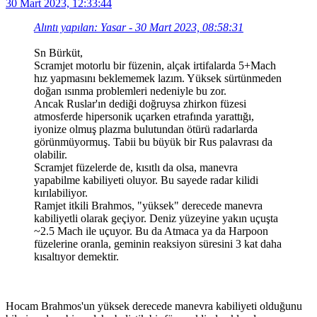
30 Mart 2023, 12:33:44
Alıntı yapılan: Yasar - 30 Mart 2023, 08:58:31
Sn Bürküt,
Scramjet motorlu bir füzenin, alçak irtifalarda 5+Mach
hız yapmasını beklememek lazım. Yüksek sürtünmeden
doğan ısınma problemleri nedeniyle bu zor.
Ancak Ruslar'ın dediği doğruysa zhirkon füzesi
atmosferde hipersonik uçarken etrafında yarattığı,
iyonize olmuş plazma bulutundan ötürü radarlarda
görünmüyormuş. Tabii bu büyük bir Rus palavrası da
olabilir.
Scramjet füzelerde de, kısıtlı da olsa, manevra
yapabilme kabiliyeti oluyor. Bu sayede radar kilidi
kırılabiliyor.
Ramjet itkili Brahmos, "yüksek" derecede manevra
kabiliyetli olarak geçiyor. Deniz yüzeyine yakın uçuşta
~2.5 Mach ile uçuyor. Bu da Atmaca ya da Harpoon
füzelerine oranla, geminin reaksiyon süresini 3 kat daha
kısaltıyor demektir.
Hocam Brahmos'un yüksek derecede manevra kabiliyeti olduğunu