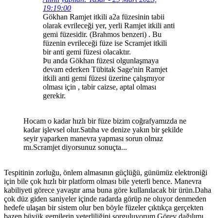
19:19:00
Gökhan Ramjet itkili a2a füzesinin tabii
olarak evrileceği yer, yerli Ramjet itkili anti
gemi füzesidir. (Brahmos benzeri) . Bu
füzenin evrileceği füze ise Scramjet itkili
bir anti gemi füzesi olacaktır.
Þu anda Gökhan füzesi olgunlaşmaya
devam ederken Tübitak Sage'nin Ramjet
itkili anti gemi füzesi üzerine çalışmıyor
olması için , tabir caizse, aptal olması
gerekir.
Hocam o kadar hızlı bir füze bizim coğrafyamızda ne
kadar işlevsel olur.Satıha ve denize yakın bir şekilde
seyir yaparken manevra yapması sorun olmaz
mı.Scramjet diyorsunuz sonuçta...
Tespitinin zorluğu, önlem almasının güçlüğü, günümüz elektroniği
için bile çok hızlı bir platform olması bile yeterli bence. Manevra
kabiliyeti görece yavaştır ama buna göre kullanılacak bir ürün.Daha
çok düz giden saniyeler içinde radarda görüp ne oluyor denmeden
hedefe ulaşan bir sistem olur ben böyle füzeler çıktıkça gerçekten
bazen büyük gemilerin yeterliliğini sorguluyorum.Görev dağılımı