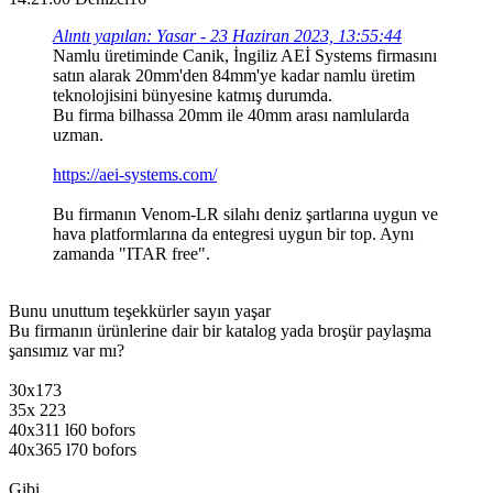
Alıntı yapılan: Yasar - 23 Haziran 2023, 13:55:44
Namlu üretiminde Canik, İngiliz AEİ Systems firmasını
satın alarak 20mm'den 84mm'ye kadar namlu üretim
teknolojisini bünyesine katmış durumda.
Bu firma bilhassa 20mm ile 40mm arası namlularda
uzman.
https://aei-systems.com/
Bu firmanın Venom-LR silahı deniz şartlarına uygun ve
hava platformlarına da entegresi uygun bir top. Aynı
zamanda "ITAR free".
Bunu unuttum teşekkürler sayın yaşar
Bu firmanın ürünlerine dair bir katalog yada broşür paylaşma
şansımız var mı?
30x173
35x 223
40x311 l60 bofors
40x365 l70 bofors
Gibi