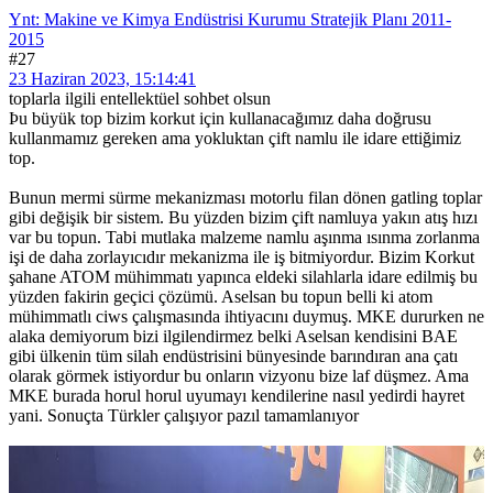
Ynt: Makine ve Kimya Endüstrisi Kurumu Stratejik Planı 2011-
2015
#27
23 Haziran 2023, 15:14:41
toplarla ilgili entellektüel sohbet olsun
Þu büyük top bizim korkut için kullanacağımız daha doğrusu
kullanmamız gereken ama yokluktan çift namlu ile idare ettiğimiz
top.
Bunun mermi sürme mekanizması motorlu filan dönen gatling toplar
gibi değişik bir sistem. Bu yüzden bizim çift namluya yakın atış hızı
var bu topun. Tabi mutlaka malzeme namlu aşınma ısınma zorlanma
işi de daha zorlayıcıdır mekanizma ile iş bitmiyordur. Bizim Korkut
şahane ATOM mühimmatı yapınca eldeki silahlarla idare edilmiş bu
yüzden fakirin geçici çözümü. Aselsan bu topun belli ki atom
mühimmatlı ciws çalışmasında ihtiyacını duymuş. MKE dururken ne
alaka demiyorum bizi ilgilendirmez belki Aselsan kendisini BAE
gibi ülkenin tüm silah endüstrisini bünyesinde barındıran ana çatı
olarak görmek istiyordur bu onların vizyonu bize laf düşmez. Ama
MKE burada horul horul uyumayı kendilerine nasıl yedirdi hayret
yani. Sonuçta Türkler çalışıyor pazıl tamamlanıyor