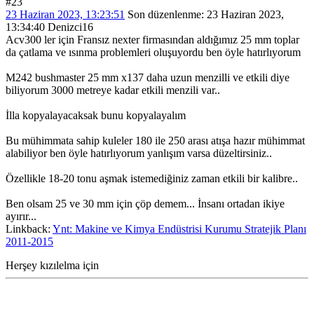
#23
23 Haziran 2023, 13:23:51
Son düzenlenme
: 23 Haziran 2023,
13:34:40 Denizci16
Acv300 ler için Fransız nexter firmasından aldığımız 25 mm toplar
da çatlama ve ısınma problemleri oluşuyordu ben öyle hatırlıyorum
M242 bushmaster 25 mm x137 daha uzun menzilli ve etkili diye
biliyorum 3000 metreye kadar etkili menzili var..
İlla kopyalayacaksak bunu kopyalayalım
Bu mühimmata sahip kuleler 180 ile 250 arası atışa hazır mühimmat
alabiliyor ben öyle hatırlıyorum yanlışım varsa düzeltirsiniz..
Özellikle 18-20 tonu aşmak istemediğiniz zaman etkili bir kalibre..
Ben olsam 25 ve 30 mm için çöp demem... İnsanı ortadan ikiye
ayırır...
Linkback:
Ynt: Makine ve Kimya Endüstrisi Kurumu Stratejik Planı
2011-2015
Herşey kızılelma için