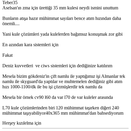
Teber35
Aselsan'ın zma için ürettiği 35 mm kulesi neydi ismini unuttum
Bunların atışa hazır mühimmat sayıları bence atım hızından daha
önemli....
Yani kule çözümleri yada kulelerden bağımsız konuşmak zor gibi
En azından kara sistemleri için
Fakat
Deniz kuvvetleri ve ciws sistemleri için dediğinize katılırım
Mesela bizim gökdeniz'in çift namlu ile yaptığımız işi Almanlar tek
namlu ile skyguard'da yaptılar ve muhtemelen dediğiniz gibi atım
hızı 1000-1100/dk ile bu işi çözmüşlerdir tek namlu da
Mesela bir örnek cv90 l60 da var l70 de var kuleler arasında
L70 kule çözümlerinden biri 120 mühimmat taşırken diğeri 240
mühimmat taşıyabiliyor40x365 mm mühimmat'dan bahsediyorum
Herşey kızılelma için