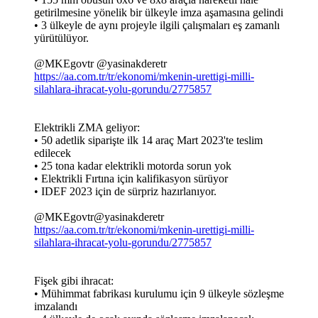
getirilmesine yönelik bir ülkeyle imza aşamasına gelindi
• 3 ülkeyle de aynı projeyle ilgili çalışmaları eş zamanlı
yürütülüyor.
@MKEgovtr @yasinakderetr
https://aa.com.tr/tr/ekonomi/mkenin-urettigi-milli-
silahlara-ihracat-yolu-gorundu/2775857
Elektrikli ZMA geliyor:
• 50 adetlik siparişte ilk 14 araç Mart 2023'te teslim
edilecek
• 25 tona kadar elektrikli motorda sorun yok
• Elektrikli Fırtına için kalifikasyon sürüyor
• IDEF 2023 için de sürpriz hazırlanıyor.
@MKEgovtr@yasinakderetr
https://aa.com.tr/tr/ekonomi/mkenin-urettigi-milli-
silahlara-ihracat-yolu-gorundu/2775857
Fişek gibi ihracat:
• Mühimmat fabrikası kurulumu için 9 ülkeyle sözleşme
imzalandı