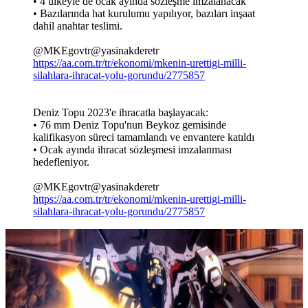
• 4 ülkeyle de ocak ayında sözleşme imzalanacak
• Bazılarında hat kurulumu yapılıyor, bazıları inşaat
dahil anahtar teslimi.
@MKEgovtr@yasinakderetr
https://aa.com.tr/tr/ekonomi/mkenin-urettigi-milli-
silahlara-ihracat-yolu-gorundu/2775857
Deniz Topu 2023'e ihracatla başlayacak:
• 76 mm Deniz Topu'nun Beykoz gemisinde
kalifikasyon süreci tamamlandı ve envantere katıldı
• Ocak ayında ihracat sözleşmesi imzalanması
hedefleniyor.
@MKEgovtr@yasinakderetr
https://aa.com.tr/tr/ekonomi/mkenin-urettigi-milli-
silahlara-ihracat-yolu-gorundu/2775857