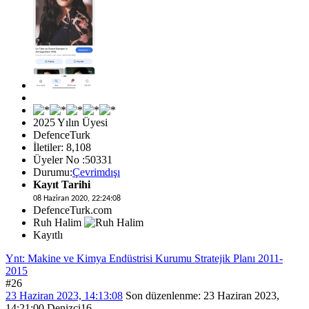
2025 Yılın Üyesi
DefenceTurk
İletiler: 8,108
Üyeler No :50331
Durumu:
Çevrimdışı
Kayıt Tarihi
08 Haziran 2020, 22:24:08
DefenceTurk.com
Ruh Halim
Kayıtlı
Ynt: Makine ve Kimya Endüstrisi Kurumu Stratejik Planı 2011-
2015
#26
23 Haziran 2023, 14:13:08
Son düzenlenme
: 23 Haziran 2023,
14:21:00 Denizci16