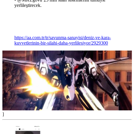
yerlileştirecek.
https://aa.com.tr/tr/savunma-sanayisi/deniz-ve-kara-
kuvvetlerinin-bir-silahi-daha-yerlilesiyor/2929300
]