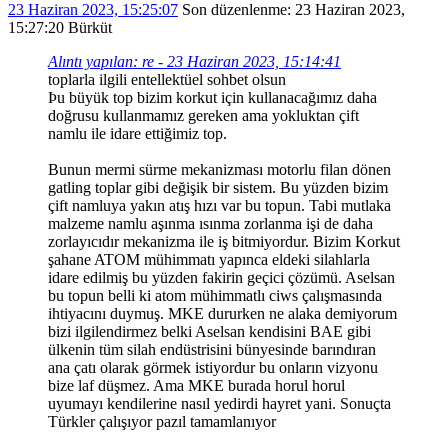
23 Haziran 2023, 15:25:07
Son düzenlenme
: 23 Haziran 2023,
15:27:20 Bürküt
Alıntı yapılan: re - 23 Haziran 2023, 15:14:41
toplarla ilgili entellektüel sohbet olsun
Þu büyük top bizim korkut için kullanacağımız daha
doğrusu kullanmamız gereken ama yokluktan çift
namlu ile idare ettiğimiz top.
Bunun mermi sürme mekanizması motorlu filan dönen
gatling toplar gibi değişik bir sistem. Bu yüzden bizim
çift namluya yakın atış hızı var bu topun. Tabi mutlaka
malzeme namlu aşınma ısınma zorlanma işi de daha
zorlayıcıdır mekanizma ile iş bitmiyordur. Bizim Korkut
şahane ATOM mühimmatı yapınca eldeki silahlarla
idare edilmiş bu yüzden fakirin geçici çözümü. Aselsan
bu topun belli ki atom mühimmatlı ciws çalışmasında
ihtiyacını duymuş. MKE dururken ne alaka demiyorum
bizi ilgilendirmez belki Aselsan kendisini BAE gibi
ülkenin tüm silah endüstrisini bünyesinde barındıran
ana çatı olarak görmek istiyordur bu onların vizyonu
bize laf düşmez. Ama MKE burada horul horul
uyumayı kendilerine nasıl yedirdi hayret yani. Sonuçta
Türkler çalışıyor pazıl tamamlanıyor