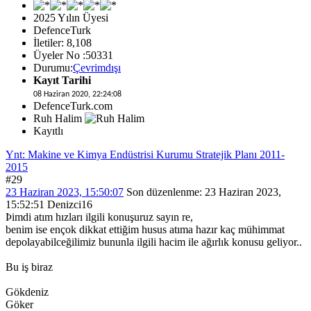
2025 Yılın Üyesi
DefenceTurk
İletiler: 8,108
Üyeler No :50331
Durumu:
Çevrimdışı
Kayıt Tarihi
08 Haziran 2020, 22:24:08
DefenceTurk.com
Ruh Halim
Kayıtlı
Ynt: Makine ve Kimya Endüstrisi Kurumu Stratejik Planı 2011-
2015
#29
23 Haziran 2023, 15:50:07
Son düzenlenme
: 23 Haziran 2023,
15:52:51 Denizci16
Þimdi atım hızları ilgili konuşuruz sayın re,
benim ise ençok dikkat ettiğim husus atıma hazır kaç mühimmat
depolayabilceğilimiz bununla ilgili hacim ile ağırlık konusu geliyor..
Bu iş biraz
Gökdeniz
Göker