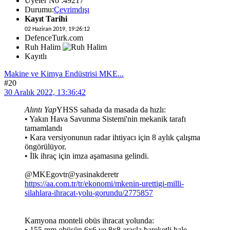
Üyeler No :49217
Durumu:
Çevrimdışı
Kayıt Tarihi
02 Haziran 2019, 19:26:12
DefenceTurk.com
Ruh Halim
Kayıtlı
Makine ve Kimya Endüstrisi MKE...
#20
30 Aralık 2022, 13:36:42
Alıntı Yap
YHSS sahada da masada da hızlı:
• Yakın Hava Savunma Sistemi'nin mekanik tarafı
tamamlandı
• Kara versiyonunun radar ihtiyacı için 8 aylık çalışma
öngörülüyor.
• İlk ihraç için imza aşamasına gelindi.
@MKEgovtr@yasinakderetr
https://aa.com.tr/tr/ekonomi/mkenin-urettigi-milli-
silahlara-ihracat-yolu-gorundu/2775857
Kamyona monteli obüs ihracat yolunda:
• 155 mm obüsün 6x6 ve 8x8 araçla hareketli hale