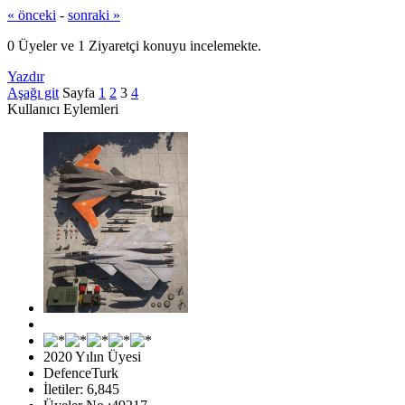
« önceki
-
sonraki »
0 Üyeler ve 1 Ziyaretçi konuyu incelemekte.
Yazdır
Aşağı git
Sayfa
1
2
3
4
Kullanıcı Eylemleri
2020 Yılın Üyesi
DefenceTurk
İletiler: 6,845