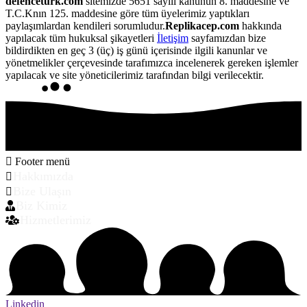
defenceturk.com
sitemizde 5651 sayılı kanunun 8. maddesine ve
T.C.Knın 125. maddesine göre tüm üyelerimiz yaptıkları
paylaşımlardan kendileri sorumludur.
Replikacep.com
hakkında
yapılacak tüm hukuksal şikayetleri
İletişim
sayfamızdan bize
bildirdikten en geç 3 (üç) iş günü içerisinde ilgili kanunlar ve
yönetmelikler çerçevesinde tarafımızca incelenerek gereken işlemler
yapılacak ve site yöneticilerimiz tarafından bilgi verilecektir.
Footer menü
Hakkımızda
Bize Ulaşın
Biz Kimiz
Hizmetlerimiz
Linkedin