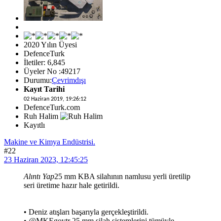
2020 Yılın Üyesi
DefenceTurk
İletiler: 6,845
Üyeler No :49217
Durumu:
Çevrimdışı
Kayıt Tarihi
02 Haziran 2019, 19:26:12
DefenceTurk.com
Ruh Halim
Kayıtlı
Makine ve Kimya Endüstrisi.
#22
23 Haziran 2023, 12:45:25
Alıntı Yap
25 mm KBA silahının namlusu yerli üretilip
seri üretime hazır hale getirildi.
• Deniz atışları başarıyla gerçekleştirildi.
• @MKEgovtr 25 mm silah sistemlerini tümüyle