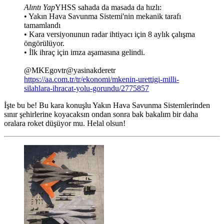
Alıntı Yap
YHSS sahada da masada da hızlı:
• Yakın Hava Savunma Sistemi'nin mekanik tarafı
tamamlandı
• Kara versiyonunun radar ihtiyacı için 8 aylık çalışma
öngörülüyor.
• İlk ihraç için imza aşamasına gelindi.
@MKEgovtr@yasinakderetr
https://aa.com.tr/tr/ekonomi/mkenin-urettigi-milli-
silahlara-ihracat-yolu-gorundu/2775857
İşte bu be! Bu kara konuşlu Yakın Hava Savunma Sistemlerinden
sınır şehirlerine koyacaksın ondan sonra bak bakalım bir daha
oralara roket düşüyor mu. Helal olsun!