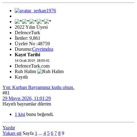
2022 Yılın Üyesi
DefenceTurk
İletiler: 9,861
Üyeler No :48759
Durumu:
Çevrimdışı
Kayıt Tarihi
14 Ocak 2019, 18:05:41
DefenceTurk.com
Ruh Halim
Kayıtlı
Ynt: Kurban Bayramınız kutlu olsun.
#81
29 Mayıs 2026, 11:01:29
Hayırlı bayramlar dilerim
1 kişi
bunu beğendi.
Yazdır
Yukarı git
Sayfa
1
...
4
5
6
7
8
9