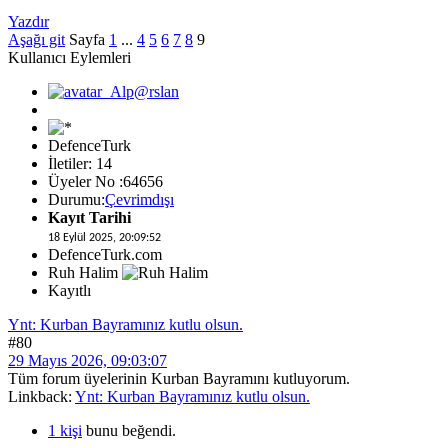
Yazdır
Aşağı git
Sayfa
1
...
4
5
6
7
8
9
Kullanıcı Eylemleri
DefenceTurk
İletiler: 14
Üyeler No :64656
Durumu:
Çevrimdışı
Kayıt Tarihi
18 Eylül 2025, 20:09:52
DefenceTurk.com
Ruh Halim
Kayıtlı
Ynt: Kurban Bayramınız kutlu olsun.
#80
29 Mayıs 2026, 09:03:07
Tüm forum üyelerinin Kurban Bayramını kutluyorum.
Linkback:
Ynt: Kurban Bayramınız kutlu olsun.
1 kişi
bunu beğendi.