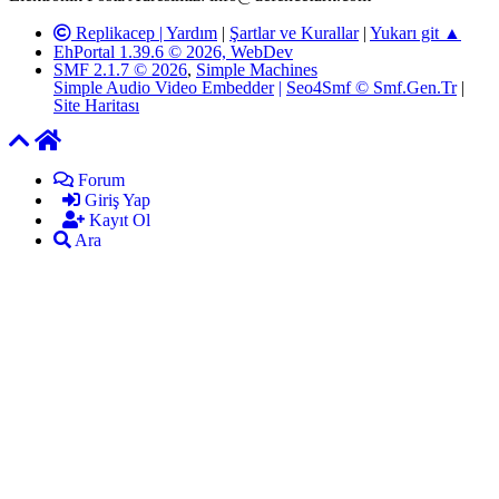
Replikacep |
Yardım
|
Şartlar ve Kurallar
|
Yukarı git ▲
EhPortal 1.39.6 © 2026, WebDev
SMF 2.1.7 © 2026
,
Simple Machines
Simple Audio Video Embedder
|
Seo4Smf © Smf.Gen.Tr
|
Site Haritası
Forum
Giriş Yap
Kayıt Ol
Ara