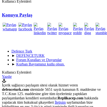
Kullanıcı Eylemleri
Konuyu Paylaş
Defence Turk
►
DEFENCETURK
►
Forum Kuralları ve Duyurular
►
Kurban Bayramınız kutlu olsun.
Kullanıcı Eylemleri
Yazdır
İçerik sağlayıcı paylaşım sitesi olarak hizmet veren
defenceturk.com
sitemizde 5651 sayılı kanunun 8. maddesine ve
T.C.Knın 125. maddesine göre tüm üyelerimiz yaptıkları
paylaşımlardan kendileri sorumludur.
Replikacep.com
hakkında
yapılacak tüm hukuksal şikayetleri
İletişim
sayfamızdan bize
bildirdikten en geç 3 (üç) iş günü içerisinde ilgili kanunlar ve