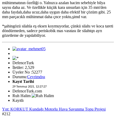
mühimmatının özelliği o. Yalnızca azalan hacim sebebiyle bilya
sayısı daha az. Ve özellikle küçük kara unsurları için 35 mm'den
daha faydalı,daha ucuz,daha uygun daha efektif bir çözüm gibi. 25
mm parçacıklı mühimmat daha çnce yoktu,şimd var.
*şahingözü silahla eş eksen koymuyorlar, çünkü silahı ve koca tareti
döndürmeden, sadece periskobik mas vasıtası ile silahtqn ayrı
gözetleme de yapılabiliyor.
DefenceTurk
İletiler: 2,529
Üyeler No :52277
Durumu:
Çevrimdışı
Kayıt Tarihi
29 Temmuz 2021, 12:27:27
DefenceTurk.com
Ruh Halim
Kayıtlı
Ynt: KORKUT Kundağı Motorlu Hava Savunma Topu Projesi
#212