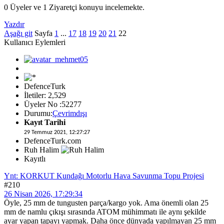
0 Üyeler ve 1 Ziyaretçi konuyu incelemekte.
Yazdır
Aşağı git
Sayfa
1
...
17
18
19
20
21
22
Kullanıcı Eylemleri
DefenceTurk
İletiler: 2,529
Üyeler No :52277
Durumu:
Çevrimdışı
Kayıt Tarihi
29 Temmuz 2021, 12:27:27
DefenceTurk.com
Ruh Halim
Kayıtlı
Ynt: KORKUT Kundağı Motorlu Hava Savunma Topu Projesi
#210
26 Nisan 2026, 17:29:34
Öyle, 25 mm de tungusten parça/kargo yok. Ama önemli olan 25
mm de namlu çıkışı sırasında ATOM mühimmatı ile aynı şekilde
ayar yapan tapayı yapmak. Daha önce dünyada yapılmayan 25 mm