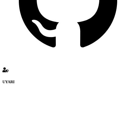
UYARI
defenceturk Forumuna eklenen ve farklı sitelere yönlendiren
bağlantı adreslerinden (linklerden) www.defenceturk.com sorumlu
tutulamaz. İnternet sitemizde, kaynak ya da bağlantı adresi(link)
göstermeksizin izinsiz bir şekilde yapılan her türlü haber ve bilgi
paylaşımı yasaktır. Forumumuzda izinsiz ve kaynak göstermeksizin
yapılan haber ve bilgi paylaşımlarından sadece eylemi gerçekleştiren
kişi sorumludur. Bu durumun mağduriyet yaratması hâlinde hak
sahibi olan kişi, kişiler ya da kurumların, bizlerle iletişime geçmesini