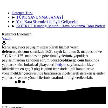
Defence Turk
►
TÜRK SAVUNMA SANAYİ
►
Yerli Kara Sistemleri ile İlgili Gelişmeler
►
KORKUT Kundağı Motorlu Hava Savunma Topu Projesi
Kullanıcı Eylemleri
Yazdır
İçerik sağlayıcı paylaşım sitesi olarak hizmet veren
defenceturk.com
sitemizde 5651 sayılı kanunun 8. maddesine ve
T.C.Knın 125. maddesine göre tüm üyelerimiz yaptıkları
paylaşımlardan kendileri sorumludur.
Replikacep.com
hakkında
yapılacak tüm hukuksal şikayetleri
İletişim
sayfamızdan bize
bildirdikten en geç 3 (üç) iş günü içerisinde ilgili kanunlar ve
yönetmelikler çerçevesinde tarafımızca incelenerek gereken işlemler
yapılacak ve site yöneticilerimiz tarafından bilgi verilecektir.
Footer menü