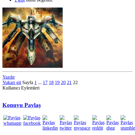
Yazdır
Yukarı git
Sayfa
1
...
17
18
19
20
21
22
Kullanıcı Eylemleri
Konuyu Paylaş