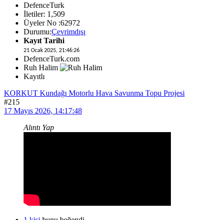
DefenceTurk
İletiler: 1,509
Üyeler No :62972
Durumu:
Çevrimdışı
Kayıt Tarihi
21 Ocak 2025, 21:46:26
DefenceTurk.com
Ruh Halim
Kayıtlı
KORKUT Kundağı Motorlu Hava Savunma Topu Projesi
#215
17 Mayıs 2026, 14:17:48
Alıntı Yap
1 kişi
bunu beğendi.