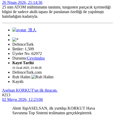
26 Nisan 2026, 21:14:36
25 mm ATOM mühimmatın tanıtımı, tungusten parçacık içermediği
bilgisi ile sadece akıllı tapası ile paralanan özelliği ile yapılmıştı
hatırladığım kadarıyla.
DefenceTurk
İletiler: 1,509
Üyeler No :62972
Durumu:
Çevrimdışı
Kayıt Tarihi
21 Ocak 2025, 21:46:26
DefenceTurk.com
Ruh Halim
Kayıtlı
Aselsan KORKUT'un ilk ihracatı.
#213
02 Mayıs 2026, 12:23:06
Alıntı Yap
ASELSAN, ilk yurtdışı KORKUT Hava
Savunma Top Sistemi teslimatını gerçekleştirerek