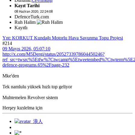
Durumu:
Çevrimdışı
Kayıt Tarihi
08 Haziran 2020, 22:24:08
DefenceTurk.com
Ruh Halim
Kayıtlı
Ynt: KORKUT Kundağı Motorlu Hava Savunma Topu Projesi
#214
09 Mayıs 2026, 05:07:10
http://x.com/M5Dergi/status/2052733978604450246?
ref_src=twsrc%5Etfw%7Ctwcamp%5Etweetembed%7Ctwterm%5E20
defence-programs.65%2Fpage-232
Mke'den
Tek namlulu yüksek hızlı top geliyor
Muhtemelen Revolver sistem
Herşey kızılelma için