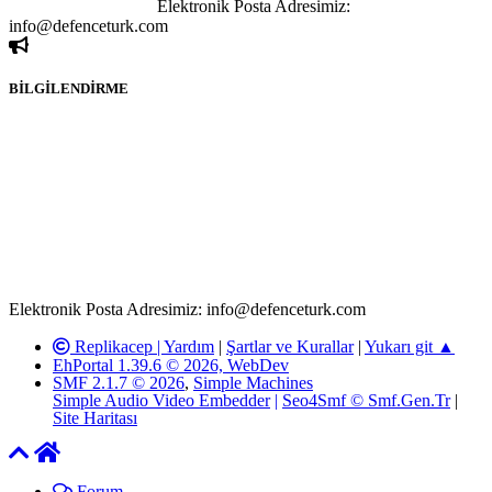
ivedilikle rica ederiz.
Elektronik Posta Adresimiz:
info@defenceturk.com
BİLGİLENDİRME
Rom ve medya haber sitesi olarak hizmet veren
www.defenceturk.com'
da, 5651 Sayılı Kanunun 8. Maddesine ve
T.C.K'nın 125. Maddesine göre, yapılan gönderi (konu, yorum)
paylaşımlarının tüm sorumluluğu forum üyelerimize aittir.
defenceturk Forumuna iletilecek olan şikayetler, elektronik posta
adresimize gönderildikten en geç üç (3) iş günü içerisinde, ilgili
kanunlar ve yönetmelikler çerçevesinde tarafımızca incelenerek site
yöneticilerimiz tarafından gereken çalışmaların yapılmasının
ardından ilgili kişi ya da kuruma yazılı açıklama yapılacaktır.
Elektronik Posta Adresimiz: info@defenceturk.com
Replikacep |
Yardım
|
Şartlar ve Kurallar
|
Yukarı git ▲
EhPortal 1.39.6 © 2026, WebDev
SMF 2.1.7 © 2026
,
Simple Machines
Simple Audio Video Embedder
|
Seo4Smf © Smf.Gen.Tr
|
Site Haritası
Forum