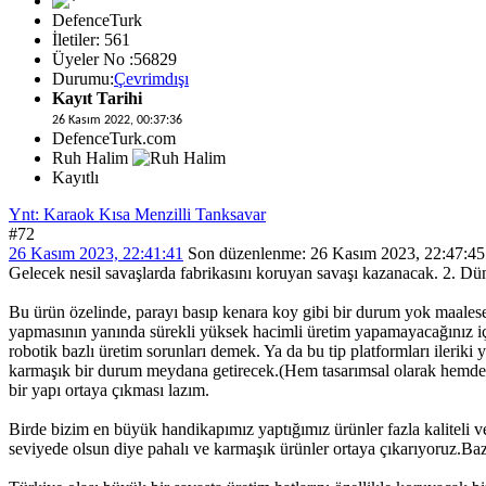
DefenceTurk
İletiler: 561
Üyeler No :56829
Durumu:
Çevrimdışı
Kayıt Tarihi
26 Kasım 2022, 00:37:36
DefenceTurk.com
Ruh Halim
Kayıtlı
Ynt: Karaok Kısa Menzilli Tanksavar
#72
26 Kasım 2023, 22:41:41
Son düzenlenme
: 26 Kasım 2023, 22:47:45
Gelecek nesil savaşlarda fabrikasını koruyan savaşı kazanacak. 2. Dün
Bu ürün özelinde, parayı basıp kenara koy gibi bir durum yok maalesef
yapmasının yanında sürekli yüksek hacimli üretim yapamayacağınız için
robotik bazlı üretim sorunları demek. Ya da bu tip platformları ileriki
karmaşık bir durum meydana getirecek.(Hem tasarımsal olarak hemde k
bir yapı ortaya çıkması lazım.
Birde bizim en büyük handikapımız yaptığımız ürünler fazla kaliteli ve 
seviyede olsun diye pahalı ve karmaşık ürünler ortaya çıkarıyoruz.Baz