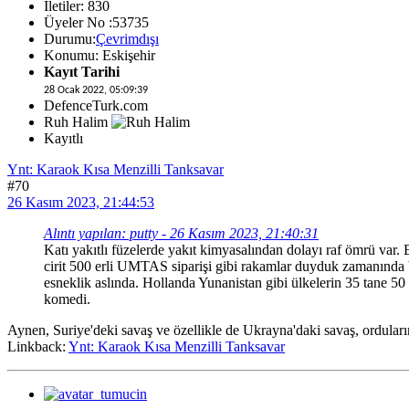
İletiler: 830
Üyeler No :53735
Durumu:
Çevrimdışı
Konumu: Eskişehir
Kayıt Tarihi
28 Ocak 2022, 05:09:39
DefenceTurk.com
Ruh Halim
Kayıtlı
Ynt: Karaok Kısa Menzilli Tanksavar
#70
26 Kasım 2023, 21:44:53
Alıntı yapılan: putty - 26 Kasım 2023, 21:40:31
Katı yakıtlı füzelerde yakıt kimyasalından dolayı raf ömrü var. B
cirit 500 erli UMTAS siparişi gibi rakamlar duyduk zamanında bu
esneklik aslında. Hollanda Yunanistan gibi ülkelerin 35 tane 50 
komedi.
Aynen, Suriye'deki savaş ve özellikle de Ukrayna'daki savaş, orduların 
Linkback:
Ynt: Karaok Kısa Menzilli Tanksavar