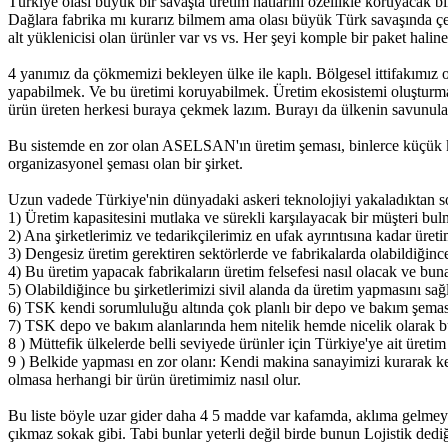
Türkiye olası büyük bir savaşta üretim hatlarını özellikle koruyacak b
Dağlara fabrika mı kurarız bilmem ama olası büyük Türk savaşında çe
alt yüklenicisi olan ürünler var vs vs. Her şeyi komple bir paket halin
4 yanımız da çökmemizi bekleyen ülke ile kaplı. Bölgesel ittifakımı
yapabilmek. Ve bu üretimi koruyabilmek. Üretim ekosistemi oluşturm
ürün üreten herkesi buraya çekmek lazım. Burayı da ülkenin savunul
Bu sistemde en zor olan ASELSAN'ın üretim şeması, binlerce küçük kom
organizasyonel şeması olan bir şirket.
Uzun vadede Türkiye'nin dünyadaki askeri teknolojiyi yakaladıktan so
1) Üretim kapasitesini mutlaka ve sürekli karşılayacak bir müşteri bulm
2) Ana şirketlerimiz ve tedarikçilerimiz en ufak ayrıntısına kadar üre
3) Dengesiz üretim gerektiren sektörlerde ve fabrikalarda olabildiğinc
4) Bu üretim yapacak fabrikaların üretim felsefesi nasıl olacak ve b
5) Olabildiğince bu şirketlerimizi sivil alanda da üretim yapmasını s
6) TSK kendi sorumluluğu altında çok planlı bir depo ve bakım şeması
7) TSK depo ve bakım alanlarında hem nitelik hemde nicelik olarak b
8 ) Müttefik ülkelerde belli seviyede ürünler için Türkiye'ye ait üretim
9 ) Belkide yapması en zor olanı: Kendi makina sanayimizi kurarak ke
olmasa herhangi bir ürün üretimimiz nasıl olur.
Bu liste böyle uzar gider daha 4 5 madde var kafamda, aklıma gelmey
çıkmaz sokak gibi. Tabi bunlar yeterli değil birde bunun Lojistik ded