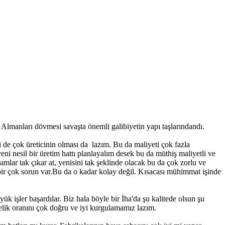
 Almanları dövmesi savaşta önemli galibiyetin yapı taşlarındandı.
 de çok üreticinin olması da lazım. Bu da maliyeti çok fazla
i nesil bir üretim hattı planlayalım desek bu da müthiş maliyetli ve
ımlar tak çıkar at, yenisini tak şeklinde olacak bu da çok zorlu ve
ir çok sorun var.Bu da o kadar kolay değil. Kısacası mühimmat işinde
k işler başardılar. Biz hala böyle bir İha'da şu kalitede olsun şu
celik oranını çok doğru ve iyi kurgulamamız lazım.