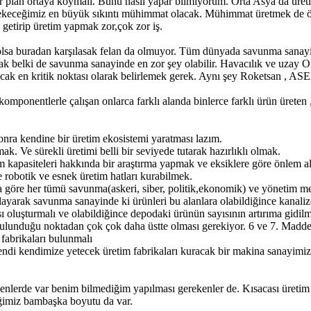
ir plan ortaya koymalı. Bunu nasıl yapar bilmiyorum. Orta Asya da üretim
keceğimiz en büyük sıkıntı mühimmat olacak. Mühimmat üretmek de öyle 
e getirip üretim yapmak zor,çok zor iş.
z olsa buradan karşılasak felan da olmuyor. Tüm dünyada savunma sanay
ak belki de savunma sanayinde en zor şey olabilir. Havacılık ve uzay
acak en kritik noktası olarak belirlemek gerek. Aynı şey Roketsan , 
ponentlerle çalışan onlarca farklı alanda binlerce farklı ürün üreten 
nra kendine bir üretim ekosistemi yaratması lazım.
ak. Ve sürekli üretimi belli bir seviyede tutarak hazırlıklı olmak.
tim kapasiteleri hakkında bir araştırma yapmak ve eksiklere göre önlem 
e robotik ve esnek üretim hatları kurabilmek.
una göre her tümü savunma(askeri, siber, politik,ekonomik) ve yönetim 
ağlayarak savunma sanayinde ki ürünleri bu alanlara olabildiğince kanali
 oluşturmalı ve olabildiğince depodaki ürünün sayısının artırıma gidilm
ulunduğu noktadan çok çok daha üstte olması gerekiyor. 6 ve 7. Madde
 fabrikaları bulunmalı
ndi kendimize yetecek üretim fabrikaları kuracak bir makina sanayimizi
enlerde var benim bilmediğim yapılması gerekenler de. Kısacası üretim
iğimiz bambaşka boyutu da var.