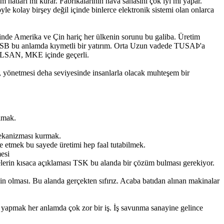
 hatları mı kurar. Fabrikalarının hava sahasını çok iyi mi yapar.
kolay birşey değil içinde binlerce elektronik sistemi olan onlarca
inde Amerika ve Çin hariç her ülkenin sorunu bu galiba. Üretim
 OSB bu anlamda kıymetli bir yatırım. Orta Uzun vadede TUSAÞ'a
ASELSAN, MKE içinde geçerli.
, yönetmesi deha seviyesinde insanlarla olacak muhteşem bir
almak.
mekanizması kurmak.
ze etmek bu sayede üretimi hep faal tutabilmek.
esi
lerin kısaca açıklaması TSK bu alanda bir çözüm bulması gerekiyor.
n olması. Bu alanda gerçekten sıfırız. Acaba batıdan alınan makinalar
 yapmak her anlamda çok zor bir iş. İş savunma sanayine gelince