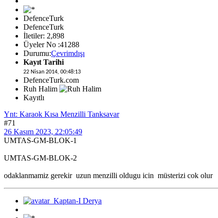
DefenceTurk
DefenceTurk
İletiler: 2,898
Üyeler No :41288
Durumu:
Çevrimdışı
Kayıt Tarihi
22 Nisan 2014, 00:48:13
DefenceTurk.com
Ruh Halim
Kayıtlı
Ynt: Karaok Kısa Menzilli Tanksavar
#71
26 Kasım 2023, 22:05:49
UMTAS-GM-BLOK-1
UMTAS-GM-BLOK-2
odaklanmamiz gerekir uzun menzilli oldugu icin müsterizi cok olur