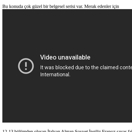
Bu konuda çok güzel bir belgesel serisi var. Merak edenler için
12-13 bölümden oluşan İtalyan Alman Sovyet İngiliz Fransız savaş fabr