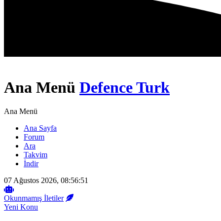
Ana Menü
Defence Turk
Ana Menü
Ana Sayfa
Forum
Ara
Takvim
İndir
07 Ağustos 2026, 08:56:51
Okunmamış İletiler
Yeni Konu