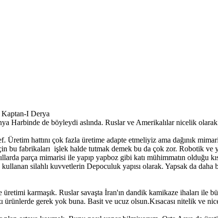
 Kaptan-I Derya
ya Harbinde de böyleydi aslında. Ruslar ve Amerikalılar nicelik olarak
. Üretim hattını çok fazla üretime adapte etmeliyiz ama dağınık mimari
 bu fabrikaları işlek halde tutmak demek bu da çok zor. Robotik ve yen
 yıllarda parça mimarisi ile yapıp yapboz gibi katı mühimmatın olduğu kıs
ullanan silahlı kuvvetlerin Depoculuk yapısı olarak. Yapsak da daha b
üretimi karmaşık. Ruslar savaşta İran'ın dandik kamikaze ihaları ile büyü
ı ürünlerde gerek yok buna. Basit ve ucuz olsun.Kısacası nitelik ve ni