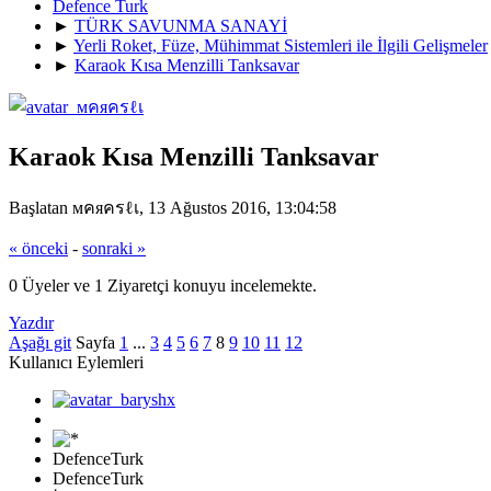
Defence Turk
►
TÜRK SAVUNMA SANAYİ
►
Yerli Roket, Füze, Mühimmat Sistemleri ile İlgili Gelişmeler
►
Karaok Kısa Menzilli Tanksavar
Karaok Kısa Menzilli Tanksavar
Başlatan мคяครℓเ, 13 Ağustos 2016, 13:04:58
« önceki
-
sonraki »
0 Üyeler ve 1 Ziyaretçi konuyu incelemekte.
Yazdır
Aşağı git
Sayfa
1
...
3
4
5
6
7
8
9
10
11
12
Kullanıcı Eylemleri
DefenceTurk
DefenceTurk