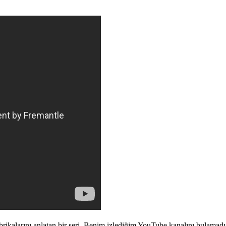
ikalarını anlatan bir seri. Benim izlediğim YouTube kanalını bulamadım. 