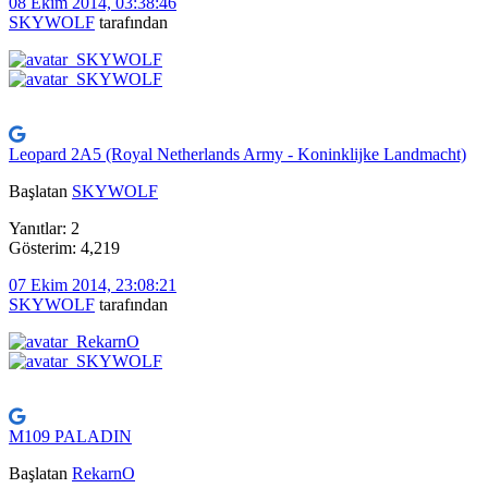
08 Ekim 2014, 03:38:46
SKYWOLF
tarafından
Leopard 2A5 (Royal Netherlands Army - Koninklijke Landmacht)
Başlatan
SKYWOLF
Yanıtlar: 2
Gösterim: 4,219
07 Ekim 2014, 23:08:21
SKYWOLF
tarafından
M109 PALADIN
Başlatan
RekarnO