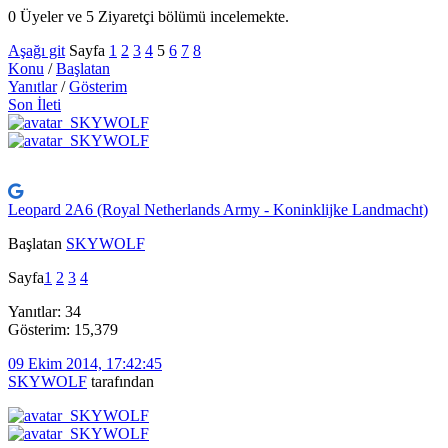
0 Üyeler ve 5 Ziyaretçi bölümü incelemekte.
Aşağı git
Sayfa
1
2
3
4
5
6
7
8
Konu
/
Başlatan
Yanıtlar
/
Gösterim
Son İleti
Leopard 2A6 (Royal Netherlands Army - Koninklijke Landmacht)
Başlatan
SKYWOLF
Sayfa
1
2
3
4
Yanıtlar: 34
Gösterim: 15,379
09 Ekim 2014, 17:42:45
SKYWOLF
tarafından