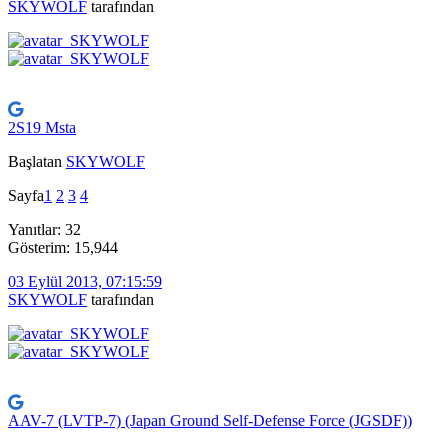
SKYWOLF
tarafından
2S19 Msta
Başlatan
SKYWOLF
Sayfa
1
2
3
4
Yanıtlar: 32
Gösterim: 15,944
03 Eylül 2013, 07:15:59
SKYWOLF
tarafından
AAV-7 (LVTP-7) (Japan Ground Self-Defense Force (JGSDF))