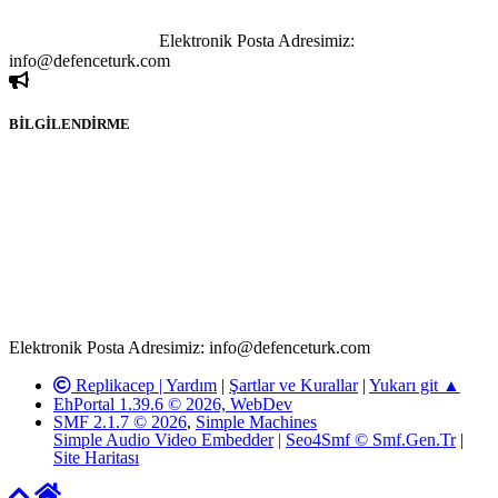
kişi sorumludur. Bu durumun mağduriyet yaratması hâlinde hak
sahibi olan kişi, kişiler ya da kurumların, bizlerle iletişime geçmesini
ivedilikle rica ederiz.
Elektronik Posta Adresimiz:
info@defenceturk.com
BİLGİLENDİRME
Rom ve medya haber sitesi olarak hizmet veren
www.defenceturk.com'
da, 5651 Sayılı Kanunun 8. Maddesine ve
T.C.K'nın 125. Maddesine göre, yapılan gönderi (konu, yorum)
paylaşımlarının tüm sorumluluğu forum üyelerimize aittir.
defenceturk Forumuna iletilecek olan şikayetler, elektronik posta
adresimize gönderildikten en geç üç (3) iş günü içerisinde, ilgili
kanunlar ve yönetmelikler çerçevesinde tarafımızca incelenerek site
yöneticilerimiz tarafından gereken çalışmaların yapılmasının
ardından ilgili kişi ya da kuruma yazılı açıklama yapılacaktır.
Elektronik Posta Adresimiz: info@defenceturk.com
Replikacep |
Yardım
|
Şartlar ve Kurallar
|
Yukarı git ▲
EhPortal 1.39.6 © 2026, WebDev
SMF 2.1.7 © 2026
,
Simple Machines
Simple Audio Video Embedder
|
Seo4Smf © Smf.Gen.Tr
|
Site Haritası