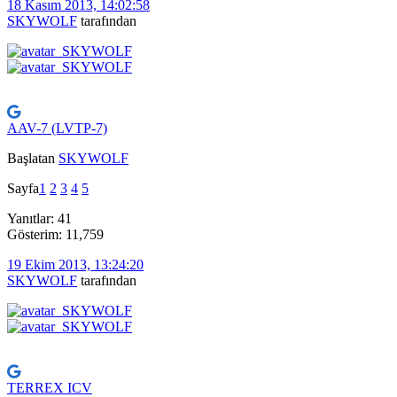
18 Kasım 2013, 14:02:58
SKYWOLF
tarafından
AAV-7 (LVTP-7)
Başlatan
SKYWOLF
Sayfa
1
2
3
4
5
Yanıtlar: 41
Gösterim: 11,759
19 Ekim 2013, 13:24:20
SKYWOLF
tarafından
TERREX ICV