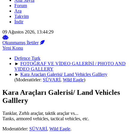
Ana Sayfa
Forum
Ara
Takvim
İndir
09 Ağustos 2026, 13:44:29
Okunmamış İletiler
Yeni Konu
Defence Turk
►
FOTOĞRAF VE VİDEO GALERİSİ / PHOTO AND
VIDEO GALLERY
►
Kara Araçları Galerisi/ Land Vehicles Galllery
(Moderatörler:
SÜVARİ
,
Wild Eagle
)
Kara Araçları Galerisi/ Land Vehicles
Galllery
Tanklar, Zırhlı araçlar, taktik araçlar vs...
Tanks, armored vehicles, tactical vehicles, etc.
Moderatörler:
SÜVARİ
,
Wild Eagle
.