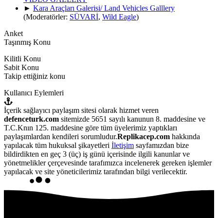
►
Kara Araçları Galerisi/ Land Vehicles Galllery
(Moderatörler:
SÜVARİ
,
Wild Eagle
)
Anket
Taşınmış Konu
Kilitli Konu
Sabit Konu
Takip ettiğiniz konu
Kullanıcı Eylemleri
İçerik sağlayıcı paylaşım sitesi olarak hizmet veren
defenceturk.com
sitemizde 5651 sayılı kanunun 8. maddesine ve
T.C.Knın 125. maddesine göre tüm üyelerimiz yaptıkları
paylaşımlardan kendileri sorumludur.
Replikacep.com
hakkında
yapılacak tüm hukuksal şikayetleri
İletişim
sayfamızdan bize
bildirdikten en geç 3 (üç) iş günü içerisinde ilgili kanunlar ve
yönetmelikler çerçevesinde tarafımızca incelenerek gereken işlemler
yapılacak ve site yöneticilerimiz tarafından bilgi verilecektir.