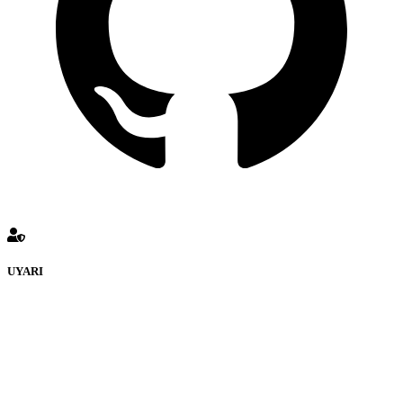
UYARI
defenceturk Forumuna eklenen ve farklı sitelere yönlendiren
bağlantı adreslerinden (linklerden) www.defenceturk.com sorumlu
tutulamaz. İnternet sitemizde, kaynak ya da bağlantı adresi(link)
göstermeksizin izinsiz bir şekilde yapılan her türlü haber ve bilgi
paylaşımı yasaktır. Forumumuzda izinsiz ve kaynak göstermeksizin
yapılan haber ve bilgi paylaşımlarından sadece eylemi gerçekleştiren