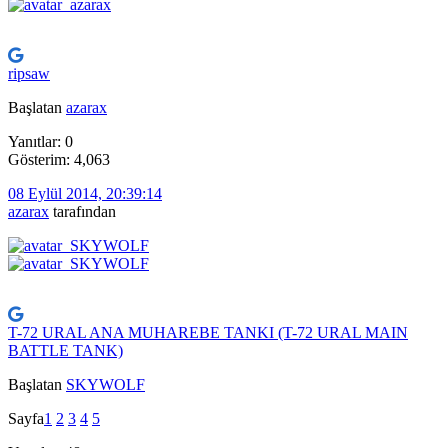
ripsaw
Başlatan
azarax
Yanıtlar: 0
Gösterim: 4,063
08 Eylül 2014, 20:39:14
azarax
tarafından
T-72 URAL ANA MUHAREBE TANKI (T-72 URAL MAIN
BATTLE TANK)
Başlatan
SKYWOLF
Sayfa
1
2
3
4
5