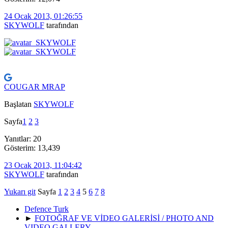
24 Ocak 2013, 01:26:55
SKYWOLF
tarafından
COUGAR MRAP
Başlatan
SKYWOLF
Sayfa
1
2
3
Yanıtlar: 20
Gösterim: 13,439
23 Ocak 2013, 11:04:42
SKYWOLF
tarafından
Yukarı git
Sayfa
1
2
3
4
5
6
7
8
Defence Turk
►
FOTOĞRAF VE VİDEO GALERİSİ / PHOTO AND
VIDEO GALLERY