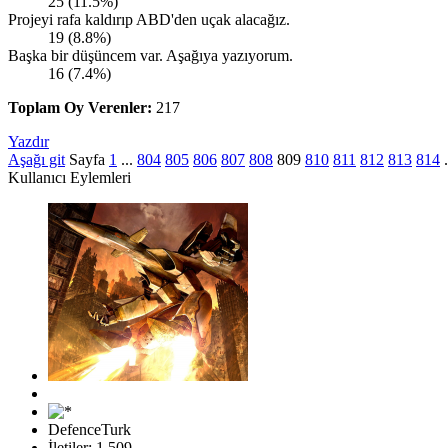
25 (11.5%)
Projeyi rafa kaldırıp ABD'den uçak alacağız.
19 (8.8%)
Başka bir düşüncem var. Aşağıya yazıyorum.
16 (7.4%)
Toplam Oy Verenler:
217
Yazdır
Aşağı git
Sayfa
1
...
804
805
806
807
808
809
810
811
812
813
814
Kullanıcı Eylemleri
DefenceTurk
İletiler: 1,509