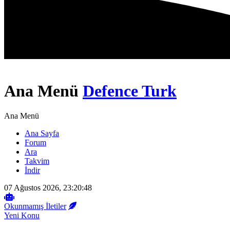
Ana Menü
Defence Turk
Ana Menü
Ana Sayfa
Forum
Ara
Takvim
İndir
07 Ağustos 2026, 23:20:48
Okunmamış İletiler
Yeni Konu