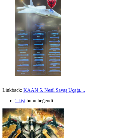
Linkback:
KAAN 5. Nesil Savaş Uçağı....
1 kişi
bunu beğendi.