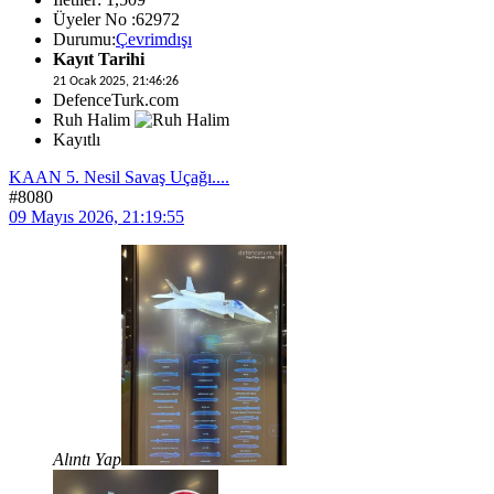
Üyeler No :62972
Durumu:
Çevrimdışı
Kayıt Tarihi
21 Ocak 2025, 21:46:26
DefenceTurk.com
Ruh Halim
Kayıtlı
KAAN 5. Nesil Savaş Uçağı....
#8080
09 Mayıs 2026, 21:19:55
Alıntı Yap