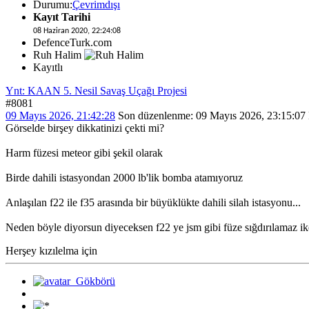
Durumu:
Çevrimdışı
Kayıt Tarihi
08 Haziran 2020, 22:24:08
DefenceTurk.com
Ruh Halim
Kayıtlı
Ynt: KAAN 5. Nesil Savaş Uçağı Projesi
#8081
09 Mayıs 2026, 21:42:28
Son düzenlenme
: 09 Mayıs 2026, 23:15:07
Görselde birşey dikkatinizi çekti mi?
Harm füzesi meteor gibi şekil olarak
Birde dahili istasyondan 2000 lb'lik bomba atamıyoruz
Anlaşılan f22 ile f35 arasında bir büyüklükte dahili silah istasyonu...
Neden böyle diyorsun diyeceksen f22 ye jsm gibi füze sığdırılamaz iken
Herşey kızılelma için