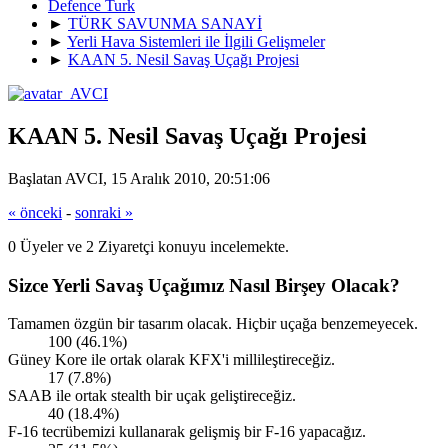
Defence Turk
►
TÜRK SAVUNMA SANAYİ
►
Yerli Hava Sistemleri ile İlgili Gelişmeler
►
KAAN 5. Nesil Savaş Uçağı Projesi
KAAN 5. Nesil Savaş Uçağı Projesi
Başlatan AVCI, 15 Aralık 2010, 20:51:06
« önceki
-
sonraki »
0 Üyeler ve 2 Ziyaretçi konuyu incelemekte.
Sizce Yerli Savaş Uçağımız Nasıl Birşey Olacak?
Tamamen özgün bir tasarım olacak. Hiçbir uçağa benzemeyecek.
100 (46.1%)
Güney Kore ile ortak olarak KFX'i millileştireceğiz.
17 (7.8%)
SAAB ile ortak stealth bir uçak geliştireceğiz.
40 (18.4%)
F-16 tecrübemizi kullanarak gelişmiş bir F-16 yapacağız.