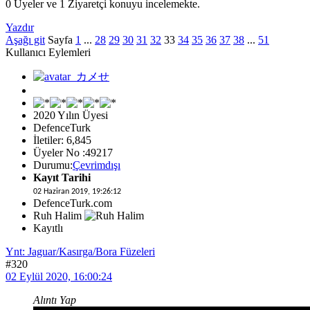
0 Üyeler ve 1 Ziyaretçi konuyu incelemekte.
Yazdır
Aşağı git
Sayfa
1
...
28
29
30
31
32
33
34
35
36
37
38
...
51
Kullanıcı Eylemleri
2020 Yılın Üyesi
DefenceTurk
İletiler: 6,845
Üyeler No :49217
Durumu:
Çevrimdışı
Kayıt Tarihi
02 Haziran 2019, 19:26:12
DefenceTurk.com
Ruh Halim
Kayıtlı
Ynt: Jaguar/Kasırga/Bora Füzeleri
#320
02 Eylül 2020, 16:00:24
Alıntı Yap