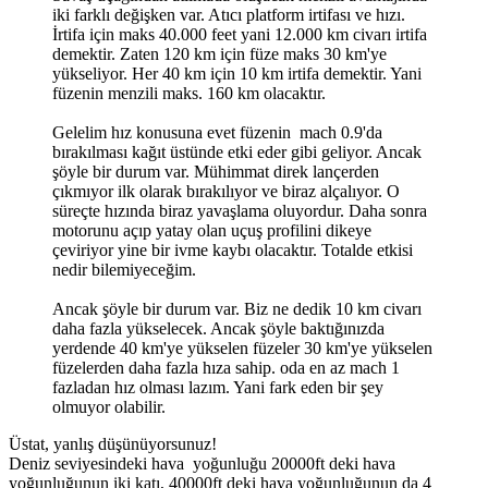
iki farklı değişken var. Atıcı platform irtifası ve hızı.
İrtifa için maks 40.000 feet yani 12.000 km civarı irtifa
demektir. Zaten 120 km için füze maks 30 km'ye
yükseliyor. Her 40 km için 10 km irtifa demektir. Yani
füzenin menzili maks. 160 km olacaktır.
Gelelim hız konusuna evet füzenin mach 0.9'da
bırakılması kağıt üstünde etki eder gibi geliyor. Ancak
şöyle bir durum var. Mühimmat direk lançerden
çıkmıyor ilk olarak bırakılıyor ve biraz alçalıyor. O
süreçte hızında biraz yavaşlama oluyordur. Daha sonra
motorunu açıp yatay olan uçuş profilini dikeye
çeviriyor yine bir ivme kaybı olacaktır. Totalde etkisi
nedir bilemiyeceğim.
Ancak şöyle bir durum var. Biz ne dedik 10 km civarı
daha fazla yükselecek. Ancak şöyle baktığınızda
yerdende 40 km'ye yükselen füzeler 30 km'ye yükselen
füzelerden daha fazla hıza sahip. oda en az mach 1
fazladan hız olması lazım. Yani fark eden bir şey
olmuyor olabilir.
Üstat, yanlış düşünüyorsunuz!
Deniz seviyesindeki hava yoğunluğu 20000ft deki hava
yoğunluğunun iki katı, 40000ft deki hava yoğunluğunun da 4