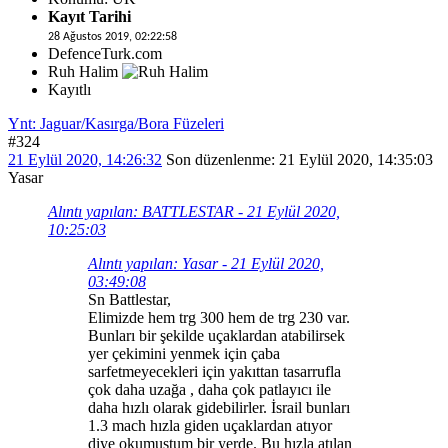
Kayıt Tarihi
28 Ağustos 2019, 02:22:58
DefenceTurk.com
Ruh Halim
Kayıtlı
Ynt: Jaguar/Kasırga/Bora Füzeleri
#324
21 Eylül 2020, 14:26:32
Son düzenlenme
: 21 Eylül 2020, 14:35:03
Yasar
Alıntı yapılan: BATTLESTAR - 21 Eylül 2020,
10:25:03
Alıntı yapılan: Yasar - 21 Eylül 2020,
03:49:08
Sn Battlestar,
Elimizde hem trg 300 hem de trg 230 var.
Bunları bir şekilde uçaklardan atabilirsek
yer çekimini yenmek için çaba
sarfetmeyecekleri için yakıttan tasarrufla
çok daha uzağa , daha çok patlayıcı ile
daha hızlı olarak gidebilirler. İsrail bunları
1.3 mach hızla giden uçaklardan atıyor
diye okumuştum bir yerde. Bu hızla atılan