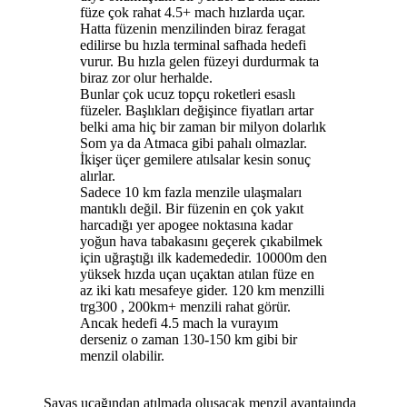
füze çok rahat 4.5+ mach hızlarda uçar.
Hatta füzenin menzilinden biraz feragat
edilirse bu hızla terminal safhada hedefi
vurur. Bu hızla gelen füzeyi durdurmak ta
biraz zor olur herhalde.
Bunlar çok ucuz topçu roketleri esaslı
füzeler. Başlıkları değişince fiyatları artar
belki ama hiç bir zaman bir milyon dolarlık
Som ya da Atmaca gibi pahalı olmazlar.
İkişer üçer gemilere atılsalar kesin sonuç
alırlar.
Sadece 10 km fazla menzile ulaşmaları
mantıklı değil. Bir füzenin en çok yakıt
harcadığı yer apogee noktasına kadar
yoğun hava tabakasını geçerek çıkabilmek
için uğraştığı ilk kademededir. 10000m den
yüksek hızda uçan uçaktan atılan füze en
az iki katı mesafeye gider. 120 km menzilli
trg300 , 200km+ menzili rahat görür.
Ancak hedefi 4.5 mach la vurayım
derseniz o zaman 130-150 km gibi bir
menzil olabilir.
Savaş uçağından atılmada oluşacak menzil avantajında