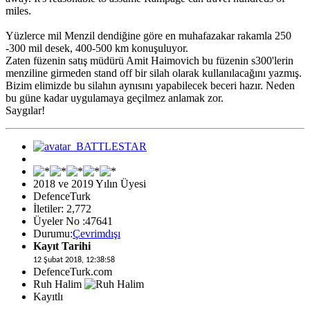
miles.
Yüzlerce mil Menzil dendiğine göre en muhafazakar rakamla 250
-300 mil desek, 400-500 km konuşuluyor.
Zaten füzenin satış müdürü Amit Haimovich bu füzenin s300'lerin
menziline girmeden stand off bir silah olarak kullanılacağını yazmış.
Bizim elimizde bu silahın aynısını yapabilecek beceri hazır. Neden
bu güne kadar uygulamaya geçilmez anlamak zor.
Saygılar!
2018 ve 2019 Yılın Üyesi
DefenceTurk
İletiler: 2,772
Üyeler No :47641
Durumu:
Çevrimdışı
Kayıt Tarihi
12 Şubat 2018, 12:38:58
DefenceTurk.com
Ruh Halim
Kayıtlı