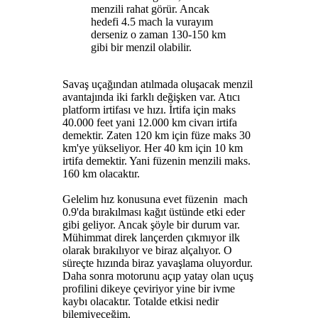
menzili rahat görür. Ancak
hedefi 4.5 mach la vurayım
derseniz o zaman 130-150 km
gibi bir menzil olabilir.
Savaş uçağından atılmada oluşacak menzil
avantajında iki farklı değişken var. Atıcı
platform irtifası ve hızı. İrtifa için maks
40.000 feet yani 12.000 km civarı irtifa
demektir. Zaten 120 km için füze maks 30
km'ye yükseliyor. Her 40 km için 10 km
irtifa demektir. Yani füzenin menzili maks.
160 km olacaktır.
Gelelim hız konusuna evet füzenin mach
0.9'da bırakılması kağıt üstünde etki eder
gibi geliyor. Ancak şöyle bir durum var.
Mühimmat direk lançerden çıkmıyor ilk
olarak bırakılıyor ve biraz alçalıyor. O
süreçte hızında biraz yavaşlama oluyordur.
Daha sonra motorunu açıp yatay olan uçuş
profilini dikeye çeviriyor yine bir ivme
kaybı olacaktır. Totalde etkisi nedir
bilemiyeceğim.