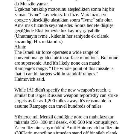
da Menzile yansır.
Uçaktan bırakılıp motorunu ateşledikten sonra hiç bir
zaman "ivme" kaybetmez bu füze. Max hızına ve
apogee yüksekliğe ulaştıktan sonra "İvme" sıfır olur.
Ama max hızında seyahat eder. Sonra hedefe düşüşe
geçtiğinde Eksi ivmeyle hız kaybı yaşayabilir.
(Unutmayın ivme , kitlenin her saniyede ek olarak
kazandığı Hız miktarıdır.)
Alıntı:
The Israeli air force operates a wide range of
conventional guided air-to-surface munitions. But none
are supersonic. And it's likely none can match
Rampage's range. "The whole point of this missile is
that it can hit targets within standoff ranges,"
Haimovich said.
While IAI didn't specify the new weapon's reach, a
similar but larger Russian weapon reportedly can strike
targets as far as 1,200 miles away. It's reasonable to
assume Rampage can travel hundreds of miles.
Yüzlerce mil Menzil dendiğine göre en muhafazakar
rakamla 250 -300 mil desek, 400-500 km konuşuluyor.
Zaten füzenin satış müdürü Amit Haimovich bu füzenin
s300'lerin menziline girmeden stand off bir silah olarak