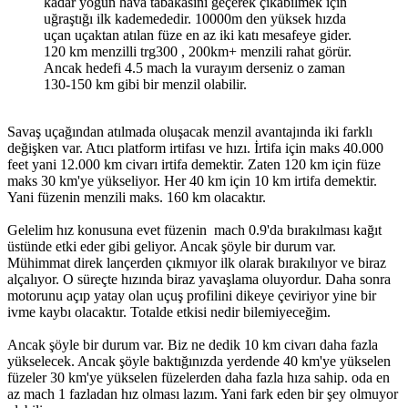
kadar yoğun hava tabakasını geçerek çıkabilmek için
uğraştığı ilk kademededir. 10000m den yüksek hızda
uçan uçaktan atılan füze en az iki katı mesafeye gider.
120 km menzilli trg300 , 200km+ menzili rahat görür.
Ancak hedefi 4.5 mach la vurayım derseniz o zaman
130-150 km gibi bir menzil olabilir.
Savaş uçağından atılmada oluşacak menzil avantajında iki farklı
değişken var. Atıcı platform irtifası ve hızı. İrtifa için maks 40.000
feet yani 12.000 km civarı irtifa demektir. Zaten 120 km için füze
maks 30 km'ye yükseliyor. Her 40 km için 10 km irtifa demektir.
Yani füzenin menzili maks. 160 km olacaktır.
Gelelim hız konusuna evet füzenin mach 0.9'da bırakılması kağıt
üstünde etki eder gibi geliyor. Ancak şöyle bir durum var.
Mühimmat direk lançerden çıkmıyor ilk olarak bırakılıyor ve biraz
alçalıyor. O süreçte hızında biraz yavaşlama oluyordur. Daha sonra
motorunu açıp yatay olan uçuş profilini dikeye çeviriyor yine bir
ivme kaybı olacaktır. Totalde etkisi nedir bilemiyeceğim.
Ancak şöyle bir durum var. Biz ne dedik 10 km civarı daha fazla
yükselecek. Ancak şöyle baktığınızda yerdende 40 km'ye yükselen
füzeler 30 km'ye yükselen füzelerden daha fazla hıza sahip. oda en
az mach 1 fazladan hız olması lazım. Yani fark eden bir şey olmuyor