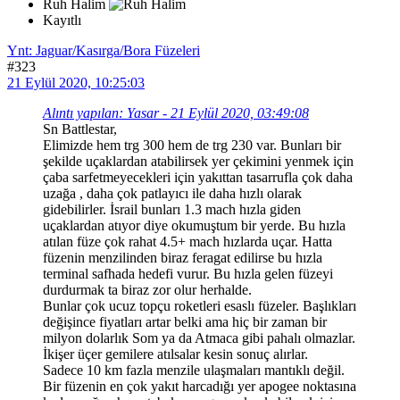
Ruh Halim
Kayıtlı
Ynt: Jaguar/Kasırga/Bora Füzeleri
#323
21 Eylül 2020, 10:25:03
Alıntı yapılan: Yasar - 21 Eylül 2020, 03:49:08
Sn Battlestar,
Elimizde hem trg 300 hem de trg 230 var. Bunları bir
şekilde uçaklardan atabilirsek yer çekimini yenmek için
çaba sarfetmeyecekleri için yakıttan tasarrufla çok daha
uzağa , daha çok patlayıcı ile daha hızlı olarak
gidebilirler. İsrail bunları 1.3 mach hızla giden
uçaklardan atıyor diye okumuştum bir yerde. Bu hızla
atılan füze çok rahat 4.5+ mach hızlarda uçar. Hatta
füzenin menzilinden biraz feragat edilirse bu hızla
terminal safhada hedefi vurur. Bu hızla gelen füzeyi
durdurmak ta biraz zor olur herhalde.
Bunlar çok ucuz topçu roketleri esaslı füzeler. Başlıkları
değişince fiyatları artar belki ama hiç bir zaman bir
milyon dolarlık Som ya da Atmaca gibi pahalı olmazlar.
İkişer üçer gemilere atılsalar kesin sonuç alırlar.
Sadece 10 km fazla menzile ulaşmaları mantıklı değil.
Bir füzenin en çok yakıt harcadığı yer apogee noktasına