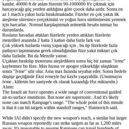
katıdır. 40000 ft de atılan füzenin 90-1000000 ft'e çıkmak için
harcayacağı güç yerden atıldığına göre çoook daha azdır. Sonra en
az 1 mach'a yakın hızla bırakılmaktadır. Füzeler en çok yakıtı ilk
ateşleme süresince yerçekimini ve yoğun hava sürtünmesini yenmek
için harcarlar. Normal karşılaştırmalı aritmetik hesabı tutmaz bu
durumlarda.
Rusların havadan attıkları füzelerle yerden attıkları füzelerin
menzilleri arasında 2 hatta 3 kattan daha fazla fark var.
Çok yüksek hızlarda vuruş yapacağı için , bu tip füzelerde fazla
patlayıcı taşınmasına gerek olmadığından füze yakıt miktarı çok
daha fazladır. Bu da Menzile yansır.
Uçaktan bırakılıp motorunu ateşledikten sonra hiç bir zaman "ivme"
kaybetmez bu füze. Max hızına ve apogee yüksekliğe ulaştıktan
sonra "İvme" sıfır olur. Ama max hızında seyahat eder. Sonra hedefe
düşüşe geçtiğinde Eksi ivmeyle hız kaybı yaşayabilir. (Unutmayın
ivme , kitlenin her saniyede ek olarak kazandığı Hız miktarıdır.)
Alıntı:
The Israeli air force operates a wide range of conventional guided
air-to-surface munitions. But none are supersonic. And it's likely
none can match Rampage's range. "The whole point of this missile
is that it can hit targets within standoff ranges," Haimovich said.
While IAI didn't specify the new weapon's reach, a similar but larger
Russian weapon reportedly can strike targets as far as 1,200 miles
away. It's reasonable to assume Rampage can travel hundreds of