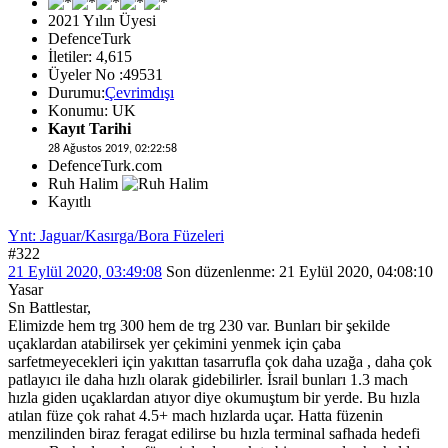
2021 Yılın Üyesi
DefenceTurk
İletiler: 4,615
Üyeler No :49531
Durumu:
Çevrimdışı
Konumu: UK
Kayıt Tarihi
28 Ağustos 2019, 02:22:58
DefenceTurk.com
Ruh Halim
Kayıtlı
Ynt: Jaguar/Kasırga/Bora Füzeleri
#322
21 Eylül 2020, 03:49:08
Son düzenlenme
: 21 Eylül 2020, 04:08:10
Yasar
Sn Battlestar,
Elimizde hem trg 300 hem de trg 230 var. Bunları bir şekilde
uçaklardan atabilirsek yer çekimini yenmek için çaba
sarfetmeyecekleri için yakıttan tasarrufla çok daha uzağa , daha çok
patlayıcı ile daha hızlı olarak gidebilirler. İsrail bunları 1.3 mach
hızla giden uçaklardan atıyor diye okumuştum bir yerde. Bu hızla
atılan füze çok rahat 4.5+ mach hızlarda uçar. Hatta füzenin
menzilinden biraz feragat edilirse bu hızla terminal safhada hedefi