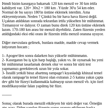
Þimdi bizim kasırgaya bakarsak 120 km menzil ve 30 km irtifa
kabiliyeti var. 120+ 30x2 = 180 km . Yüzde 30'u 54 km eder.
Normal de bu sayıyı 180'in üstüne eklemek isterdim. Ama
ekleyemiyorum. Neden ? Çünkü bu bir hava hava füzesi değil.
Uçaktan atıldıktan sonrada tekrardan irtifa yükselten bir mühimmat.
Tırmanıyor ve dalıyor. O zaman bunu direk 120 km üstüne eklemek
lazım. 170-180 km arası bir menzil diyebiliriz. Zaten füzenin yerden
atıldığındaki eksi etki oranı ile füzenin irtifa menzil oranına uyuyor.
Diğer mevzulara gelirsek, bunlara madde, madde cevap vermek
istiyorum hocam ;
1- Apogee'den sonra dalarken hızı yükselir mühimmatın.
2- Kasırganın bu iş için harp başlığı, yakıtı vs. ile oynarsak bu yeni
bir mühimmat tasarlamak demek olur ve sonra bir sürü test
yapmamızı gerektirecek uzun bir yola sokar.
3- İsrailli yetkili biraz abartmış rampage'i kıyasladığı khinzal temel
olarak rampage'in temel füzesi olan extranın 2-5 katına yakın çapta
dev gibi bir füzeyi kullanmakla kalmayıp uzun menzil vb. için özel
modifikasyonlar falan yapılmış bir füze.
--------
Sonuç olarak burada menzili etkileyen bir sürü değer var. Örneğin
atış açısı. Diğer yandan füzenin vuruş oranını etkileyen başka