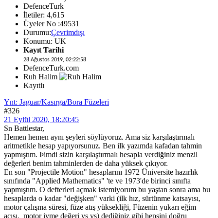
DefenceTurk
İletiler: 4,615
Üyeler No :49531
Durumu:
Çevrimdışı
Konumu: UK
Kayıt Tarihi
28 Ağustos 2019, 02:22:58
DefenceTurk.com
Ruh Halim
Kayıtlı
Ynt: Jaguar/Kasırga/Bora Füzeleri
#326
21 Eylül 2020, 18:20:45
Sn Battlestar,
Hemen hemen aynı şeyleri söylüyoruz. Ama siz karşılaştırmalı
aritmetikle hesap yapıyorsunuz. Ben ilk yazımda kafadan tahmin
yapmıştım. Þimdi sizin karşılaştırmalı hesapla verdiğiniz menzil
değerleri benim tahminlerden de daha yüksek çıkıyor.
En son "Projectile Motion" hesaplarını 1972 Üniversite hazırlık
sınıfında "Applied Mathematics" 'te ve 1973'de birinci sınıfta
yapmıştım. O defterleri açmak istemiyorum bu yaştan sonra ama bu
hesaplarda o kadar "değişken" varki (ilk hız, sürtünme katsayısı,
motor çalışma süresi, füze atış yüksekliği, Füzenin yukarı eğim
açısı, motor ivme değeri vs vs) dediğiniz gibi hepsini doğru