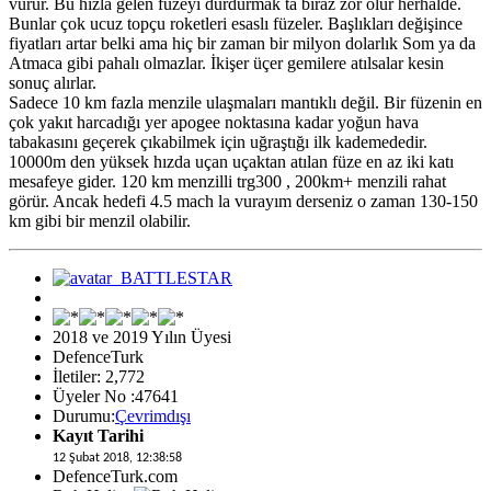
vurur. Bu hızla gelen füzeyi durdurmak ta biraz zor olur herhalde.
Bunlar çok ucuz topçu roketleri esaslı füzeler. Başlıkları değişince
fiyatları artar belki ama hiç bir zaman bir milyon dolarlık Som ya da
Atmaca gibi pahalı olmazlar. İkişer üçer gemilere atılsalar kesin
sonuç alırlar.
Sadece 10 km fazla menzile ulaşmaları mantıklı değil. Bir füzenin en
çok yakıt harcadığı yer apogee noktasına kadar yoğun hava
tabakasını geçerek çıkabilmek için uğraştığı ilk kademededir.
10000m den yüksek hızda uçan uçaktan atılan füze en az iki katı
mesafeye gider. 120 km menzilli trg300 , 200km+ menzili rahat
görür. Ancak hedefi 4.5 mach la vurayım derseniz o zaman 130-150
km gibi bir menzil olabilir.
2018 ve 2019 Yılın Üyesi
DefenceTurk
İletiler: 2,772
Üyeler No :47641
Durumu:
Çevrimdışı
Kayıt Tarihi
12 Şubat 2018, 12:38:58
DefenceTurk.com