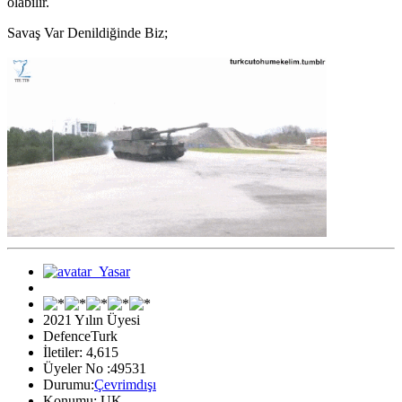
olabilir.
Savaş Var Denildiğinde Biz;
2021 Yılın Üyesi
DefenceTurk
İletiler: 4,615
Üyeler No :49531
Durumu:
Çevrimdışı
Konumu: UK