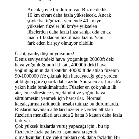
Ancak şöyle bir durum var. Biz ne dedik
10 km civarı daha fazla yükselecek. Ancak
şöyle baktığınızda yerdende 40 km'ye
yükselen füzeler 30 km'ye yükselen
füzelerden daha fazla hıza sahip. oda en az
mach 1 fazladan hız olması lazım. Yani
fark eden bir şey olmuyor olabilir.
Üstat, yanlış düşünüyorsunuz!
Deniz seviyesindeki hava yoğunluğu 20000ft deki
hava yoğunluğunun iki katı, 40000ft deki hava
yoğunluğunun da 4 katıdır. 40000 ft de atılan füzenin
90-1000000 ft'e çıkmak için harcayacağı güç yerden
atıldığına göre çoook daha azdır. Sonra en az 1 mach'a
yakın hızla bırakılmaktadır. Füzeler en çok yakıtı ilk
ateşleme süresince yerçekimini ve yoğun hava
sürtünmesini yenmek için harcarlar. Normal
karşılaştırmalı aritmetik hesabı tutmaz bu durumlarda.
Rusların havadan attıkları füzelerle yerden attıkları
füzelerin menzilleri arasında 2 hatta 3 kattan daha fazla
fark var.
Çok yüksek hızlarda vuruş yapacağı için , bu tip
füzelerde fazla patlayıcı taşınmasına gerek
olmadığından füze yakıt miktarı çok daha fazladır. Bu