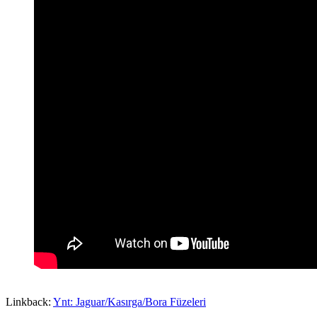
Linkback:
Ynt: Jaguar/Kasırga/Bora Füzeleri