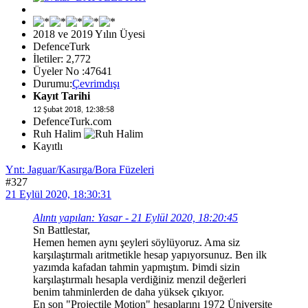
2018 ve 2019 Yılın Üyesi
DefenceTurk
İletiler: 2,772
Üyeler No :47641
Durumu:
Çevrimdışı
Kayıt Tarihi
12 Şubat 2018, 12:38:58
DefenceTurk.com
Ruh Halim
Kayıtlı
Ynt: Jaguar/Kasırga/Bora Füzeleri
#327
21 Eylül 2020, 18:30:31
Alıntı yapılan: Yasar - 21 Eylül 2020, 18:20:45
Sn Battlestar,
Hemen hemen aynı şeyleri söylüyoruz. Ama siz
karşılaştırmalı aritmetikle hesap yapıyorsunuz. Ben ilk
yazımda kafadan tahmin yapmıştım. Þimdi sizin
karşılaştırmalı hesapla verdiğiniz menzil değerleri
benim tahminlerden de daha yüksek çıkıyor.
En son "Projectile Motion" hesaplarını 1972 Üniversite