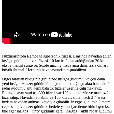
Huzurlarınızda Rampage süpersonik füzesi. Esasında havadan atılan
ins/gps güdümlü extra füzesi. 10 km irtifadan atıldığından 20 km
ekstra menzil sunuyor. Sözde mach 2 hızda ama daha fazla olması
büyük ihtimal. Her türlü hava taşıtından taşınabiliyor.
Diğer taraftan bildiğiniz gibi bizde ins/gps güdümlü ve çok daha
yeni ins/gps + lazer güdümlü topçu roketleri uğraşmakta hatta aktif
radar güdümlü anti gemi balistik füzeler üzerine çalışmaktayız.
Elimizde aynı sınıf trg-300 füzesi var 120 km menzile ve mach 4.2
hıza sahip. Havadan atılabilir ve 150 km civarına mach 3-4 arası
hızlara havadan atılması kaydıyla çıkabilir. İns/gps güdümle 3 metre
cep'e sahip ve lazer güdümle hedefe yakın işaretleme birimi gerekse
bile eğer ins/gps + iir/tv güdümle kara , ins/gps + aktif radar güdümü