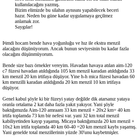
kullanılacağını yazmış.
Bizim elimizde bu silahın aynısını yapabilecek beceri
hazır. Neden bu güne kadar uygulamaya geçilmez
anlamak zor.
Saygılar!
Þimdi hocam bende hava yoğunluğu ve hız ile ekstra menzil
alacağını düşünüyorum. Ancak bunun seviyesinin bu kadar fazla
olacağını düşünmüyorum.
Bende size bazı örnekler vereyim. Havadan havaya atılan aim-120
c7 füzesi havadan atıldığında 105 km menzil karadan atıldığında 33
km menzil 20 km irtifaya düşüyor. Yine h-h mica füzesi havadan 60
km menzilli karadan atıldığında 20 km menzil 10 km irtifaya
düşüyor.
Genel kabul şöyle ki bir füzeyi yatay değilde dik atarsanız yataya
oranla ortalama 2 kat daha fazla yakıt yakıyor. Yani şöyle
baktığımızda Aim-120 amraam 33 km menzil + 20x2 km= 40 km
irtifa toplamda 73 km bir nefesi var. yani 32 km total menzil
kabiliyetinden kayıp yaşamış. Micaya baktığımızda 20 km menzil +
10x2 km irtifa toplamda 40 km 60-40 =20 km menzil kaybı yaşamış.
Yani genelde total menzillerinin yüzde 30'unu kaybetmişler.