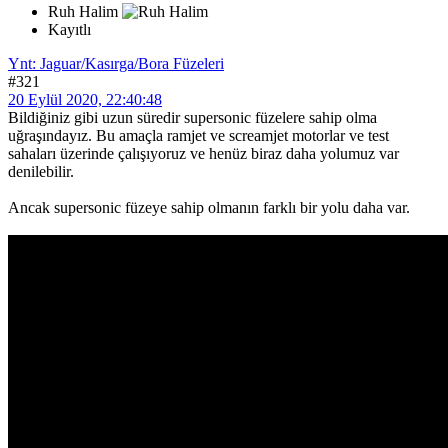
Ruh Halim
Kayıtlı
Ynt: Jaguar/Kasırga/Bora Füzeleri
#321
20 Eylül 2020, 22:40:48
Bildiğiniz gibi uzun süredir supersonic füzelere sahip olma
uğraşındayız. Bu amaçla ramjet ve screamjet motorlar ve test
sahaları üzerinde çalışıyoruz ve henüz biraz daha yolumuz var
denilebilir.
Ancak supersonic füzeye sahip olmanın farklı bir yolu daha var.