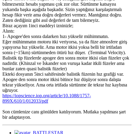
bilmezseniz hesabı yapması çok zor olur. Sürtünme katsayısı
yukarıda başka aşağıda başkadır. Sizin yaptığınız karşılaştırmalı
hesap fikir verir ama doğru değerleri vermez. Mantığınız doğru.
Zaten dediğiniz gibi asıl değerleri de tam bilemeyiz.
Biraz açayım 1inci maddeyi izninizle;
Alıntı:
1- Apogee'den sonra dalarken hızı yükselir mühimmatın.
Eğer mühimmatın motoru itki veriyorsa, ya da füze atmosfere giriş
yapıyorsa hız yükselir. Ama motor itkisi yoksa belli bir irtifadan
sonra (~15km) sürtünmeden ötürü hız düşer. (Terminal Velocity).
Balistik tip füzelerde apogee den sonra motor itkisi olan füzeler çok
nadirdir. (Khinzal ve İskander son vuruşa kadar itkili füzeler ama
bunlar zaten quasi balistik füzeler)
Ekteki dosyanın 5inci sahifesinde balistik füzenin hız grafiği var.
Apogee den sonra motor itkisi bitince hız düşüyor sonra dalışta
tekrar yükseliyor. Ama orta irtifada sürtünme ile tekrar hız kaybına
uğruyor.
https://iopscience.iop.org/article/10.1088/1757-
899X/610/1/012033/pdf
Son cümlenize canı gönülden katılıyorum. Mutlaka yapılması şart
bir adaptasyon.