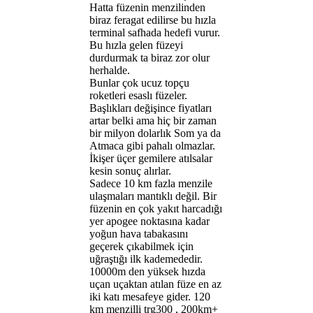
Hatta füzenin menzilinden
biraz feragat edilirse bu hızla
terminal safhada hedefi vurur.
Bu hızla gelen füzeyi
durdurmak ta biraz zor olur
herhalde.
Bunlar çok ucuz topçu
roketleri esaslı füzeler.
Başlıkları değişince fiyatları
artar belki ama hiç bir zaman
bir milyon dolarlık Som ya da
Atmaca gibi pahalı olmazlar.
İkişer üçer gemilere atılsalar
kesin sonuç alırlar.
Sadece 10 km fazla menzile
ulaşmaları mantıklı değil. Bir
füzenin en çok yakıt harcadığı
yer apogee noktasına kadar
yoğun hava tabakasını
geçerek çıkabilmek için
uğraştığı ilk kademededir.
10000m den yüksek hızda
uçan uçaktan atılan füze en az
iki katı mesafeye gider. 120
km menzilli trg300 , 200km+