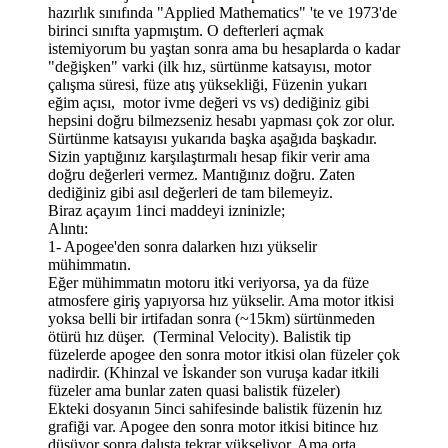
hazırlık sınıfında "Applied Mathematics" 'te ve 1973'de
birinci sınıfta yapmıştım. O defterleri açmak
istemiyorum bu yaştan sonra ama bu hesaplarda o kadar
"değişken" varki (ilk hız, sürtünme katsayısı, motor
çalışma süresi, füze atış yüksekliği, Füzenin yukarı
eğim açısı, motor ivme değeri vs vs) dediğiniz gibi
hepsini doğru bilmezseniz hesabı yapması çok zor olur.
Sürtünme katsayısı yukarıda başka aşağıda başkadır.
Sizin yaptığınız karşılaştırmalı hesap fikir verir ama
doğru değerleri vermez. Mantığınız doğru. Zaten
dediğiniz gibi asıl değerleri de tam bilemeyiz.
Biraz açayım 1inci maddeyi izninizle;
Alıntı:
1- Apogee'den sonra dalarken hızı yükselir
mühimmatın.
Eğer mühimmatın motoru itki veriyorsa, ya da füze
atmosfere giriş yapıyorsa hız yükselir. Ama motor itkisi
yoksa belli bir irtifadan sonra (~15km) sürtünmeden
ötürü hız düşer. (Terminal Velocity). Balistik tip
füzelerde apogee den sonra motor itkisi olan füzeler çok
nadirdir. (Khinzal ve İskander son vuruşa kadar itkili
füzeler ama bunlar zaten quasi balistik füzeler)
Ekteki dosyanın 5inci sahifesinde balistik füzenin hız
grafiği var. Apogee den sonra motor itkisi bitince hız
düşüyor sonra dalışta tekrar yükseliyor. Ama orta