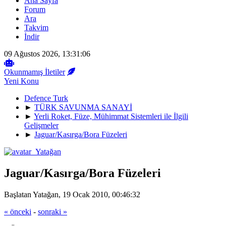
Ana Sayfa
Forum
Ara
Takvim
İndir
09 Ağustos 2026, 13:31:06
Okunmamış İletiler
Yeni Konu
Defence Turk
►
TÜRK SAVUNMA SANAYİ
►
Yerli Roket, Füze, Mühimmat Sistemleri ile İlgili
Gelişmeler
►
Jaguar/Kasırga/Bora Füzeleri
Jaguar/Kasırga/Bora Füzeleri
Başlatan Yatağan, 19 Ocak 2010, 00:46:32
« önceki
-
sonraki »